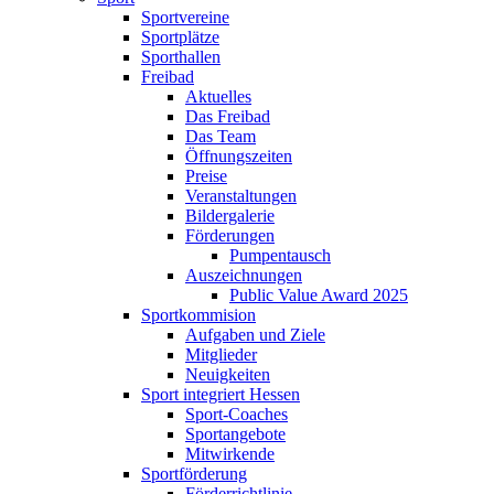
Sportvereine
Sportplätze
Sporthallen
Freibad
Aktuelles
Das Freibad
Das Team
Öffnungszeiten
Preise
Veranstaltungen
Bildergalerie
Förderungen
Pumpentausch
Auszeichnungen
Public Value Award 2025
Sportkommision
Aufgaben und Ziele
Mitglieder
Neuigkeiten
Sport integriert Hessen
Sport-Coaches
Sportangebote
Mitwirkende
Sportförderung
Förderrichtlinie