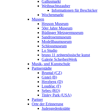
Gallusmarkt
Weihnachtszauber
Informationen für Beschicker
Wochenmarkt
Museen
Heuson Museum
50er Jahre Museum
Büdinger Metzgermuseum
Sandrosenmuseum
Modellbaumuseum
Schlossmuseum
Lo Studio
bruno 11 zeitgenössische kunst
Galerie ScherbenWerk
Musik- und Kunstschule
Partnerstädte
Bruntal (CZ)
Gistel (B)
Herzberg (D)
Loudéac (F)
Sebes (RO)
Tinley Park (USA)
Partner
Orte der Erinnerung
Judengedenkstätte