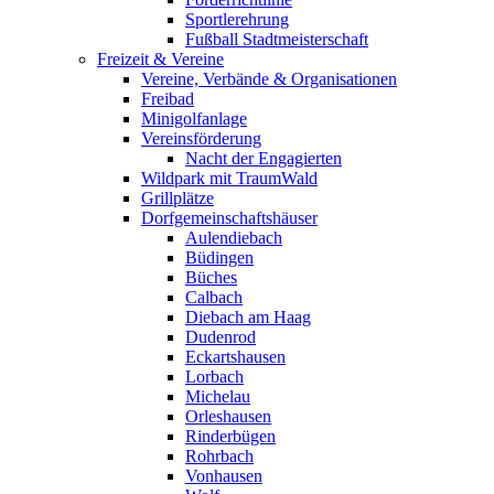
Sportlerehrung
Fußball Stadtmeisterschaft
Freizeit & Vereine
Vereine, Verbände & Organisationen
Freibad
Minigolfanlage
Vereinsförderung
Nacht der Engagierten
Wildpark mit TraumWald
Grillplätze
Dorfgemeinschaftshäuser
Aulendiebach
Büdingen
Büches
Calbach
Diebach am Haag
Dudenrod
Eckartshausen
Lorbach
Michelau
Orleshausen
Rinderbügen
Rohrbach
Vonhausen