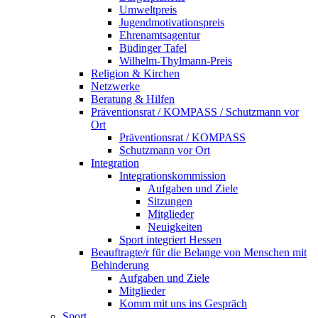
Umweltpreis
Jugendmotivationspreis
Ehrenamtsagentur
Büdinger Tafel
Wilhelm-Thylmann-Preis
Religion & Kirchen
Netzwerke
Beratung & Hilfen
Präventionsrat / KOMPASS / Schutzmann vor
Ort
Präventionsrat / KOMPASS
Schutzmann vor Ort
Integration
Integrationskommission
Aufgaben und Ziele
Sitzungen
Mitglieder
Neuigkeiten
Sport integriert Hessen
Beauftragte/r für die Belange von Menschen mit
Behinderung
Aufgaben und Ziele
Mitglieder
Komm mit uns ins Gespräch
Sport