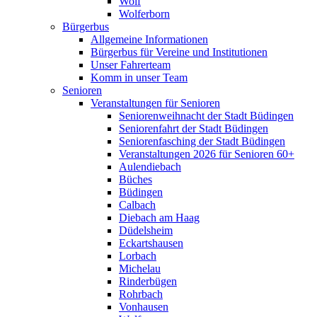
Wolf
Wolferborn
Bürgerbus
Allgemeine Informationen
Bürgerbus für Vereine und Institutionen
Unser Fahrerteam
Komm in unser Team
Senioren
Veranstaltungen für Senioren
Seniorenweihnacht der Stadt Büdingen
Seniorenfahrt der Stadt Büdingen
Seniorenfasching der Stadt Büdingen
Veranstaltungen 2026 für Senioren 60+
Aulendiebach
Büches
Büdingen
Calbach
Diebach am Haag
Düdelsheim
Eckartshausen
Lorbach
Michelau
Rinderbügen
Rohrbach
Vonhausen