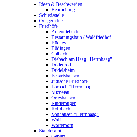
Ideen & Beschwerden
Bearbeitung
Schiedsstelle
Ortsgerichte
Friedhöfe
Aulendiebach
Bestattungshain / Waldfriedhof
Büches
Büdingen
Calbach
Diebach am Haag "Herrnhaag"
Dudenrod
Düdelsheim
Eckartshausen
Jüdische Friedhöfe
Lorbach "Herrnhaag"
Michelau
Orleshausen
Rinderbügen
Rohrbach
Vonhausen "Herrnhaag"
Wolf
Wolferborn
Standesamt
Geburt