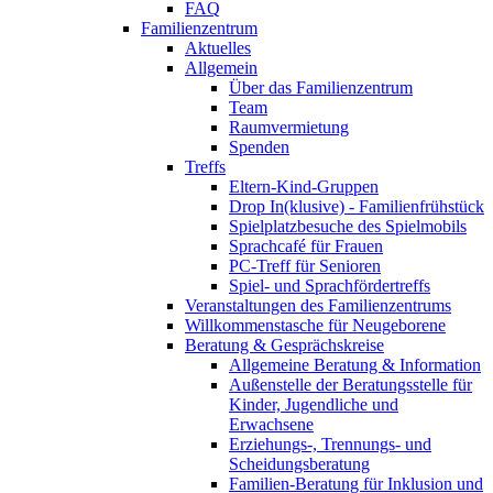
FAQ
Familienzentrum
Aktuelles
Allgemein
Über das Familienzentrum
Team
Raumvermietung
Spenden
Treffs
Eltern-Kind-Gruppen
Drop In(klusive) - Familienfrühstück
Spielplatzbesuche des Spielmobils
Sprachcafé für Frauen
PC-Treff für Senioren
Spiel- und Sprachfördertreffs
Veranstaltungen des Familienzentrums
Willkommenstasche für Neugeborene
Beratung & Gesprächskreise
Allgemeine Beratung & Information
Außenstelle der Beratungsstelle für
Kinder, Jugendliche und
Erwachsene
Erziehungs-, Trennungs- und
Scheidungsberatung
Familien-Beratung für Inklusion und