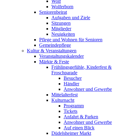
Wolf
Wolferborn
Seniorenbeirat
Aufgaben und Ziele
Sitzungen
Mitglieder
Neuigkeiten
Pflege und Wohnen für Senioren
Gemeindepflege
Kultur & Veranstaltungen
Veranstaltungskalender
Märkte & Feste
Frühlingsgefühle, Kinderfest &
Froschparade
Besucher
Händler
Anwohner und Gewerbe
Mittelalterfest
Kulturnacht
Programm
Tickets
Anfahrt & Parken
Anwohner und Gewerbe
Auf einen Blick
Düdelsheimer Markt