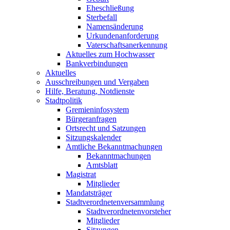
Eheschließung
Sterbefall
Namensänderung
Urkundenanforderung
Vaterschaftsanerkennung
Aktuelles zum Hochwasser
Bankverbindungen
Aktuelles
Ausschreibungen und Vergaben
Hilfe, Beratung, Notdienste
Stadtpolitik
Gremieninfosystem
Bürgeranfragen
Ortsrecht und Satzungen
Sitzungskalender
Amtliche Bekanntmachungen
Bekanntmachungen
Amtsblatt
Magistrat
Mitglieder
Mandatsträger
Stadtverordnetenversammlung
Stadtverordnetenvorsteher
Mitglieder
Sitzungen