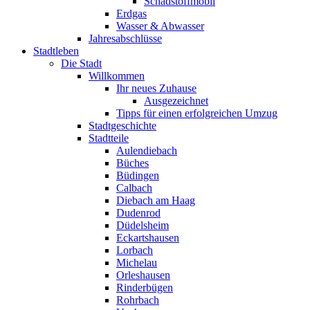
Schadstoffmobil
Erdgas
Wasser & Abwasser
Jahresabschlüsse
Stadtleben
Die Stadt
Willkommen
Ihr neues Zuhause
Ausgezeichnet
Tipps für einen erfolgreichen Umzug
Stadtgeschichte
Stadtteile
Aulendiebach
Büches
Büdingen
Calbach
Diebach am Haag
Dudenrod
Düdelsheim
Eckartshausen
Lorbach
Michelau
Orleshausen
Rinderbügen
Rohrbach