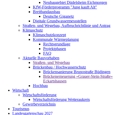
Neubaugebiet Düdelsheim Eichmorgen
KfW-Förderprogramm "Jung kauft Alt"
Breitbandausbau
Deutsche Giganetz
Digitale Grundwassermessstellen
Straßen- und Wegebau, Aufbruchrichtlinie und Antrag
Klimaschutz
Klimaschutzkonzept
Kommunale Wärmeplanung
Rechtsgrundlage
Projektphasen
FAQ
Aktuelle Bauvorhaben
Straßen- und Wegebau
Brückenbau / Hochwasserschutz
Brückensanierung Brunostraße Büdingen
Brückenerneuerung »Grauer-Stein-Straße«
Eckartshausen
Hochbau
Wirtschaft
Wirtschaftsförderung
Wirtschaftsförderung Wetteraukreis
Gewerbeverzeichnis
Tourismus
Landesgartenschau 2027