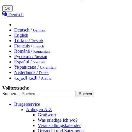
OK
Deutsch
Deutsch /
German
English
Türkçe /
Turkish
Français /
French
Română /
Romanian
Русский /
Russian
Español /
Spanish
Українська /
Ukrainian
Nederlands /
Dutch
اللغة العربية /
Arabic
Volltextsuche
Suchen...
Suchen
Bürgerservice
Anliegen A-Z
Grußwort
Was erledige ich wo?
Veranstaltungskalender
Ortsrecht und Satzungen