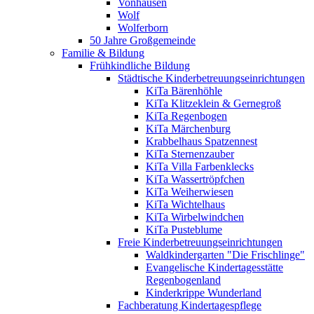
Vonhausen
Wolf
Wolferborn
50 Jahre Großgemeinde
Familie & Bildung
Frühkindliche Bildung
Städtische Kinderbetreuungseinrichtungen
KiTa Bärenhöhle
KiTa Klitzeklein & Gernegroß
KiTa Regenbogen
KiTa Märchenburg
Krabbelhaus Spatzennest
KiTa Sternenzauber
KiTa Villa Farbenklecks
KiTa Wassertröpfchen
KiTa Weiherwiesen
KiTa Wichtelhaus
KiTa Wirbelwindchen
KiTa Pusteblume
Freie Kinderbetreuungseinrichtungen
Waldkindergarten "Die Frischlinge"
Evangelische Kindertagesstätte
Regenbogenland
Kinderkrippe Wunderland
Fachberatung Kindertagespflege