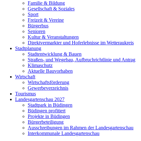
Familie & Bildung
Gesellschaft & Soziales
Sport
Freizeit & Vereine
Bürgerbus
Senioren
Kultur & Veranstaltungen
Direktvermarkter und Hoferlebnisse im Wetteraukreis
Stadtplanung
Stadtentwicklung & Bauen
Straßen- und Wegebau, Aufbruchrichtlinie und Antrag
Klimaschutz
Aktuelle Bauvorhaben
Wirtschaft
Wirtschaftsförderung
Gewerbeverzeichnis
Tourismus
Landesgartenschau 2027
Stadtpark in Büdingen
Büdingen profitiert
Projekte in Büdingen
Bürgerbeteiligung
Ausschreibungen im Rahmen der Landesgartenschau
Interkommunale Landesgartenschau