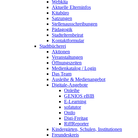
Webkita
Aktuelle Elterninfos
Kitabüro
Satzungen
Stellenausschreibungen
Pädagogik
Stadtelternbeirat
Kontaktformular
Stadtbücherei
Aktionen
Veranstaltungen
Öffnungszeiten
Medienkatalog / Login
Das Team
Ausleihe & Medienangebot
Digitale-Angebote
Onleihe
GENIOS eBIB
E-Learning
sofatutor
Onilo
Digi-Freitag
RiffReporter
Kindergärten, Schulen, Institutionen
Freundeskreis