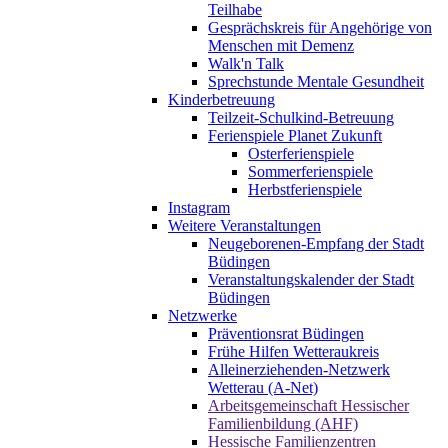
Teilhabe
Gesprächskreis für Angehörige von
Menschen mit Demenz
Walk'n Talk
Sprechstunde Mentale Gesundheit
Kinderbetreuung
Teilzeit-Schulkind-Betreuung
Ferienspiele Planet Zukunft
Osterferienspiele
Sommerferienspiele
Herbstferienspiele
Instagram
Weitere Veranstaltungen
Neugeborenen-Empfang der Stadt
Büdingen
Veranstaltungskalender der Stadt
Büdingen
Netzwerke
Präventionsrat Büdingen
Frühe Hilfen Wetteraukreis
Alleinerziehenden-Netzwerk
Wetterau (A-Net)
Arbeitsgemeinschaft Hessischer
Familienbildung (AHF)
Hessische Familienzentren