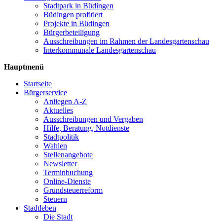
Stadtpark in Büdingen
Büdingen profitiert
Projekte in Büdingen
Bürgerbeteiligung
Ausschreibungen im Rahmen der Landesgartenschau
Interkommunale Landesgartenschau
Hauptmenü
Startseite
Bürgerservice
Anliegen A-Z
Aktuelles
Ausschreibungen und Vergaben
Hilfe, Beratung, Notdienste
Stadtpolitik
Wahlen
Stellenangebote
Newsletter
Terminbuchung
Online-Dienste
Grundsteuerreform
Steuern
Stadtleben
Die Stadt