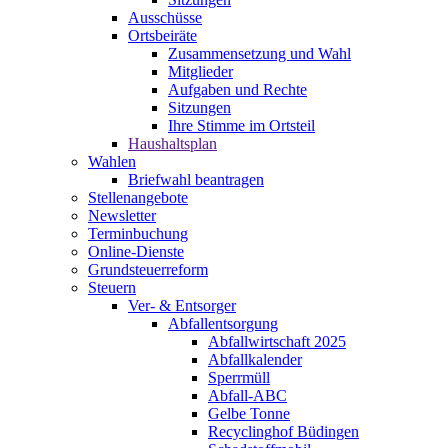
Ausschüsse
Ortsbeiräte
Zusammensetzung und Wahl
Mitglieder
Aufgaben und Rechte
Sitzungen
Ihre Stimme im Ortsteil
Haushaltsplan
Wahlen
Briefwahl beantragen
Stellenangebote
Newsletter
Terminbuchung
Online-Dienste
Grundsteuerreform
Steuern
Ver- & Entsorger
Abfallentsorgung
Abfallwirtschaft 2025
Abfallkalender
Sperrmüll
Abfall-ABC
Gelbe Tonne
Recyclinghof Büdingen