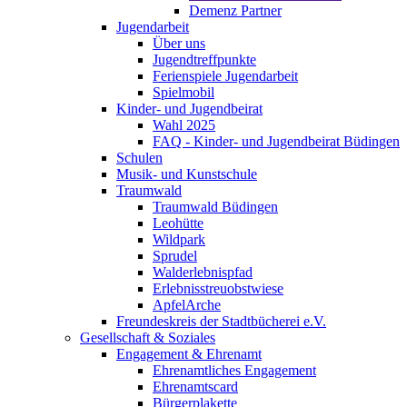
Demenz Partner
Jugendarbeit
Über uns
Jugendtreffpunkte
Ferienspiele Jugendarbeit
Spielmobil
Kinder- und Jugendbeirat
Wahl 2025
FAQ - Kinder- und Jugendbeirat Büdingen
Schulen
Musik- und Kunstschule
Traumwald
Traumwald Büdingen
Leohütte
Wildpark
Sprudel
Walderlebnispfad
Erlebnisstreuobstwiese
ApfelArche
Freundeskreis der Stadtbücherei e.V.
Gesellschaft & Soziales
Engagement & Ehrenamt
Ehrenamtliches Engagement
Ehrenamtscard
Bürgerplakette