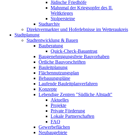
Jüdische Friedhöfe
Mahnmal der Kriegsopfer des II.
Weltkrieges
Stolpersteine
Stadtarchiv
Direktvermarkter und Hoferlebnisse im Wetteraukreis
Stadtplanung
Stadtentwicklung & Bauen
Bauberatung
Quick-Check-Bauantrag
Baugenehmigungsfreie Bauvorhaben
Örtliche Bauvorschriften
Bauleitplanung
Flächennutzungsplan
Bebauungspläne
Laufende Bauleitplanverfahren
Konzepte
Lebendige Zentren "Südliche Altstadt"
Aktuelles
Projekte
Private Förderung
Lokale Partnerschaften
FAQ
Gewerbeflächen
Neubaugebiete