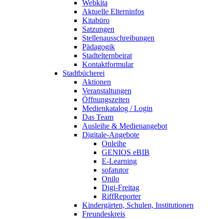
Webkita
Aktuelle Elterninfos
Kitabüro
Satzungen
Stellenausschreibungen
Pädagogik
Stadtelternbeirat
Kontaktformular
Stadtbücherei
Aktionen
Veranstaltungen
Öffnungszeiten
Medienkatalog / Login
Das Team
Ausleihe & Medienangebot
Digitale-Angebote
Onleihe
GENIOS eBIB
E-Learning
sofatutor
Onilo
Digi-Freitag
RiffReporter
Kindergärten, Schulen, Institutionen
Freundeskreis