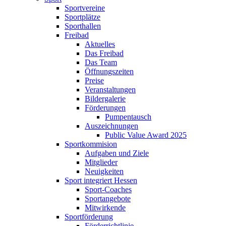
Sportvereine
Sportplätze
Sporthallen
Freibad
Aktuelles
Das Freibad
Das Team
Öffnungszeiten
Preise
Veranstaltungen
Bildergalerie
Förderungen
Pumpentausch
Auszeichnungen
Public Value Award 2025
Sportkommision
Aufgaben und Ziele
Mitglieder
Neuigkeiten
Sport integriert Hessen
Sport-Coaches
Sportangebote
Mitwirkende
Sportförderung
Förderrichtlinie