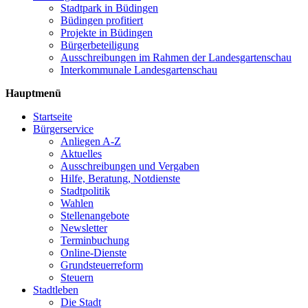
Stadtpark in Büdingen
Büdingen profitiert
Projekte in Büdingen
Bürgerbeteiligung
Ausschreibungen im Rahmen der Landesgartenschau
Interkommunale Landesgartenschau
Hauptmenü
Startseite
Bürgerservice
Anliegen A-Z
Aktuelles
Ausschreibungen und Vergaben
Hilfe, Beratung, Notdienste
Stadtpolitik
Wahlen
Stellenangebote
Newsletter
Terminbuchung
Online-Dienste
Grundsteuerreform
Steuern
Stadtleben
Die Stadt