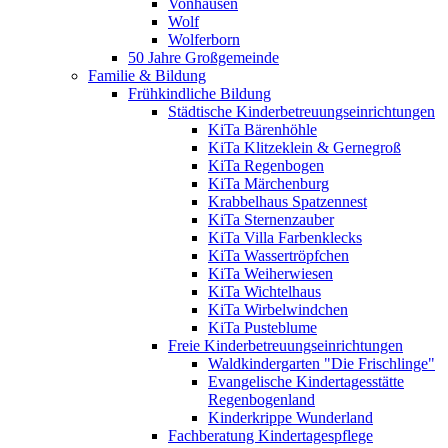
Vonhausen
Wolf
Wolferborn
50 Jahre Großgemeinde
Familie & Bildung
Frühkindliche Bildung
Städtische Kinderbetreuungseinrichtungen
KiTa Bärenhöhle
KiTa Klitzeklein & Gernegroß
KiTa Regenbogen
KiTa Märchenburg
Krabbelhaus Spatzennest
KiTa Sternenzauber
KiTa Villa Farbenklecks
KiTa Wassertröpfchen
KiTa Weiherwiesen
KiTa Wichtelhaus
KiTa Wirbelwindchen
KiTa Pusteblume
Freie Kinderbetreuungseinrichtungen
Waldkindergarten "Die Frischlinge"
Evangelische Kindertagesstätte
Regenbogenland
Kinderkrippe Wunderland
Fachberatung Kindertagespflege