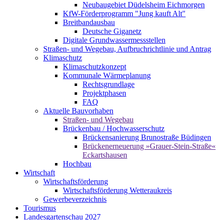
Neubaugebiet Düdelsheim Eichmorgen
KfW-Förderprogramm "Jung kauft Alt"
Breitbandausbau
Deutsche Giganetz
Digitale Grundwassermessstellen
Straßen- und Wegebau, Aufbruchrichtlinie und Antrag
Klimaschutz
Klimaschutzkonzept
Kommunale Wärmeplanung
Rechtsgrundlage
Projektphasen
FAQ
Aktuelle Bauvorhaben
Straßen- und Wegebau
Brückenbau / Hochwasserschutz
Brückensanierung Brunostraße Büdingen
Brückenerneuerung »Grauer-Stein-Straße«
Eckartshausen
Hochbau
Wirtschaft
Wirtschaftsförderung
Wirtschaftsförderung Wetteraukreis
Gewerbeverzeichnis
Tourismus
Landesgartenschau 2027