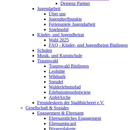
Demenz Partner
Jugendarbeit
Über uns
Jugendtreffpunkte
Ferienspiele Jugendarbeit
Spielmobil
Kinder- und Jugendbeirat
Wahl 2025
FAQ - Kinder- und Jugendbeirat Büdingen
Schulen
Musik- und Kunstschule
Traumwald
Traumwald Büdingen
Leohütte
Wildpark
Sprudel
Walderlebnispfad
Erlebnisstreuobstwiese
ApfelArche
Freundeskreis der Stadtbücherei e.V.
Gesellschaft & Soziales
Engagement & Ehrenamt
Ehrenamtliches Engagement
Ehrenamtscard
Bürgerplakette