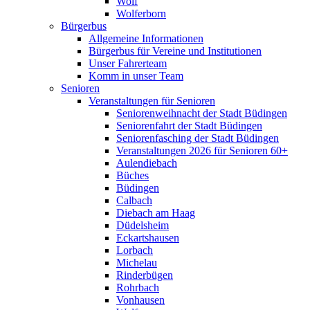
Wolf
Wolferborn
Bürgerbus
Allgemeine Informationen
Bürgerbus für Vereine und Institutionen
Unser Fahrerteam
Komm in unser Team
Senioren
Veranstaltungen für Senioren
Seniorenweihnacht der Stadt Büdingen
Seniorenfahrt der Stadt Büdingen
Seniorenfasching der Stadt Büdingen
Veranstaltungen 2026 für Senioren 60+
Aulendiebach
Büches
Büdingen
Calbach
Diebach am Haag
Düdelsheim
Eckartshausen
Lorbach
Michelau
Rinderbügen
Rohrbach
Vonhausen