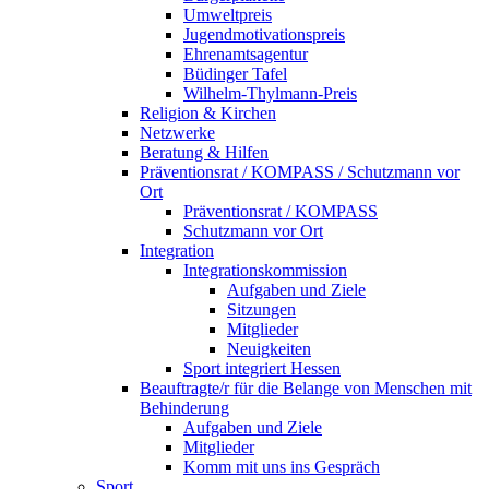
Umweltpreis
Jugendmotivationspreis
Ehrenamtsagentur
Büdinger Tafel
Wilhelm-Thylmann-Preis
Religion & Kirchen
Netzwerke
Beratung & Hilfen
Präventionsrat / KOMPASS / Schutzmann vor
Ort
Präventionsrat / KOMPASS
Schutzmann vor Ort
Integration
Integrationskommission
Aufgaben und Ziele
Sitzungen
Mitglieder
Neuigkeiten
Sport integriert Hessen
Beauftragte/r für die Belange von Menschen mit
Behinderung
Aufgaben und Ziele
Mitglieder
Komm mit uns ins Gespräch
Sport