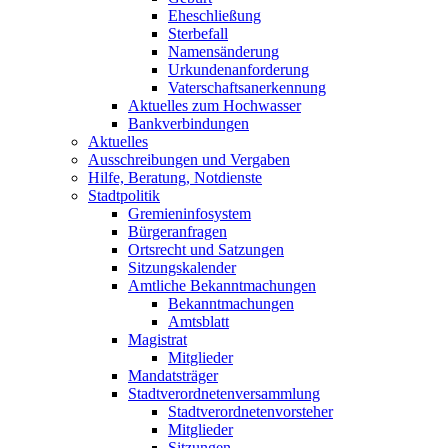
Eheschließung
Sterbefall
Namensänderung
Urkundenanforderung
Vaterschaftsanerkennung
Aktuelles zum Hochwasser
Bankverbindungen
Aktuelles
Ausschreibungen und Vergaben
Hilfe, Beratung, Notdienste
Stadtpolitik
Gremieninfosystem
Bürgeranfragen
Ortsrecht und Satzungen
Sitzungskalender
Amtliche Bekanntmachungen
Bekanntmachungen
Amtsblatt
Magistrat
Mitglieder
Mandatsträger
Stadtverordnetenversammlung
Stadtverordnetenvorsteher
Mitglieder
Sitzungen