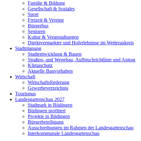
Familie & Bildung
Gesellschaft & Soziales
Sport
Freizeit & Vereine
Bürgerbus
Senioren
Kultur & Veranstaltungen
Direktvermarkter und Hoferlebnisse im Wetteraukreis
Stadtplanung
Stadtentwicklung & Bauen
Straßen- und Wegebau, Aufbruchrichtlinie und Antrag
Klimaschutz
Aktuelle Bauvorhaben
Wirtschaft
Wirtschaftsförderung
Gewerbeverzeichnis
Tourismus
Landesgartenschau 2027
Stadtpark in Büdingen
Büdingen profitiert
Projekte in Büdingen
Bürgerbeteiligung
Ausschreibungen im Rahmen der Landesgartenschau
Interkommunale Landesgartenschau