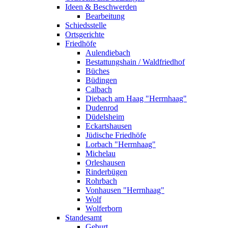
Ideen & Beschwerden
Bearbeitung
Schiedsstelle
Ortsgerichte
Friedhöfe
Aulendiebach
Bestattungshain / Waldfriedhof
Büches
Büdingen
Calbach
Diebach am Haag "Herrnhaag"
Dudenrod
Düdelsheim
Eckartshausen
Jüdische Friedhöfe
Lorbach "Herrnhaag"
Michelau
Orleshausen
Rinderbügen
Rohrbach
Vonhausen "Herrnhaag"
Wolf
Wolferborn
Standesamt
Geburt