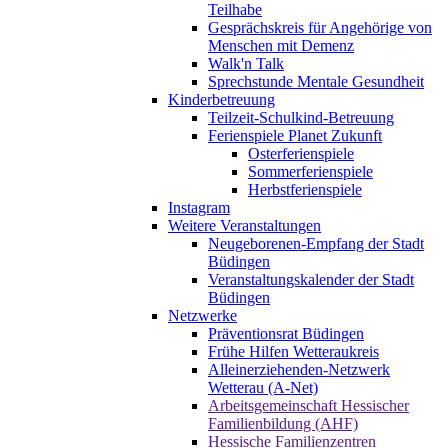
Teilhabe
Gesprächskreis für Angehörige von
Menschen mit Demenz
Walk'n Talk
Sprechstunde Mentale Gesundheit
Kinderbetreuung
Teilzeit-Schulkind-Betreuung
Ferienspiele Planet Zukunft
Osterferienspiele
Sommerferienspiele
Herbstferienspiele
Instagram
Weitere Veranstaltungen
Neugeborenen-Empfang der Stadt
Büdingen
Veranstaltungskalender der Stadt
Büdingen
Netzwerke
Präventionsrat Büdingen
Frühe Hilfen Wetteraukreis
Alleinerziehenden-Netzwerk
Wetterau (A-Net)
Arbeitsgemeinschaft Hessischer
Familienbildung (AHF)
Hessische Familienzentren