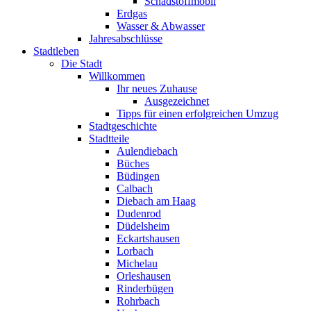
Schadstoffmobil
Erdgas
Wasser & Abwasser
Jahresabschlüsse
Stadtleben
Die Stadt
Willkommen
Ihr neues Zuhause
Ausgezeichnet
Tipps für einen erfolgreichen Umzug
Stadtgeschichte
Stadtteile
Aulendiebach
Büches
Büdingen
Calbach
Diebach am Haag
Dudenrod
Düdelsheim
Eckartshausen
Lorbach
Michelau
Orleshausen
Rinderbügen
Rohrbach