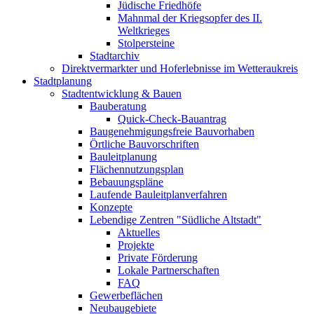
Jüdische Friedhöfe
Mahnmal der Kriegsopfer des II.
Weltkrieges
Stolpersteine
Stadtarchiv
Direktvermarkter und Hoferlebnisse im Wetteraukreis
Stadtplanung
Stadtentwicklung & Bauen
Bauberatung
Quick-Check-Bauantrag
Baugenehmigungsfreie Bauvorhaben
Örtliche Bauvorschriften
Bauleitplanung
Flächennutzungsplan
Bebauungspläne
Laufende Bauleitplanverfahren
Konzepte
Lebendige Zentren "Südliche Altstadt"
Aktuelles
Projekte
Private Förderung
Lokale Partnerschaften
FAQ
Gewerbeflächen
Neubaugebiete