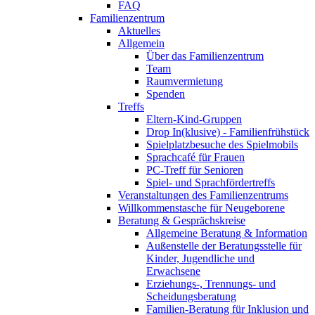
FAQ
Familienzentrum
Aktuelles
Allgemein
Über das Familienzentrum
Team
Raumvermietung
Spenden
Treffs
Eltern-Kind-Gruppen
Drop In(klusive) - Familienfrühstück
Spielplatzbesuche des Spielmobils
Sprachcafé für Frauen
PC-Treff für Senioren
Spiel- und Sprachfördertreffs
Veranstaltungen des Familienzentrums
Willkommenstasche für Neugeborene
Beratung & Gesprächskreise
Allgemeine Beratung & Information
Außenstelle der Beratungsstelle für
Kinder, Jugendliche und
Erwachsene
Erziehungs-, Trennungs- und
Scheidungsberatung
Familien-Beratung für Inklusion und