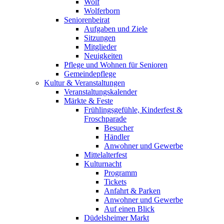
Wolf
Wolferborn
Seniorenbeirat
Aufgaben und Ziele
Sitzungen
Mitglieder
Neuigkeiten
Pflege und Wohnen für Senioren
Gemeindepflege
Kultur & Veranstaltungen
Veranstaltungskalender
Märkte & Feste
Frühlingsgefühle, Kinderfest &
Froschparade
Besucher
Händler
Anwohner und Gewerbe
Mittelalterfest
Kulturnacht
Programm
Tickets
Anfahrt & Parken
Anwohner und Gewerbe
Auf einen Blick
Düdelsheimer Markt