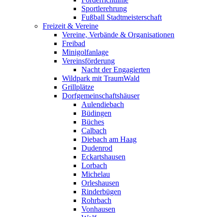
Sportlerehrung
Fußball Stadtmeisterschaft
Freizeit & Vereine
Vereine, Verbände & Organisationen
Freibad
Minigolfanlage
Vereinsförderung
Nacht der Engagierten
Wildpark mit TraumWald
Grillplätze
Dorfgemeinschaftshäuser
Aulendiebach
Büdingen
Büches
Calbach
Diebach am Haag
Dudenrod
Eckartshausen
Lorbach
Michelau
Orleshausen
Rinderbügen
Rohrbach
Vonhausen