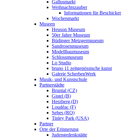
Gallusmarkt
Weihnachtszauber
Informationen für Beschicker
Wochenmarkt
Museen
Heuson Museum
50er Jahre Museum
Büdinger Metzgermuseum
Sandrosenmuseum
Modellbaumuseum
Schlossmuseum
Lo Studio
bruno 11 zeitgenössische kunst
Galerie ScherbenWerk
Musik- und Kunstschule
Partnerstädte
Bruntal (CZ)
Gistel (B)
Herzberg (D)
Loudéac (F)
Sebes (RO)
Tinley Park (USA)
Partner
Orte der Erinnerung
Judengedenkstätte