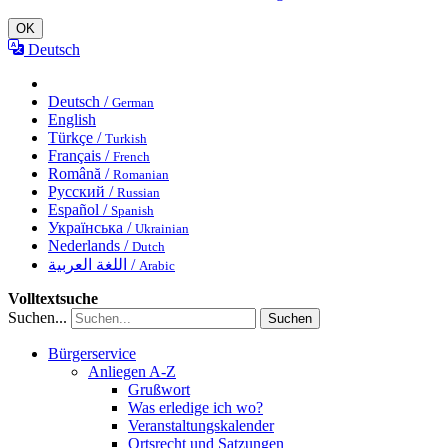
OK
Deutsch
Deutsch /
German
English
Türkçe /
Turkish
Français /
French
Română /
Romanian
Русский /
Russian
Español /
Spanish
Українська /
Ukrainian
Nederlands /
Dutch
اللغة العربية /
Arabic
Volltextsuche
Suchen...
Suchen
Bürgerservice
Anliegen A-Z
Grußwort
Was erledige ich wo?
Veranstaltungskalender
Ortsrecht und Satzungen