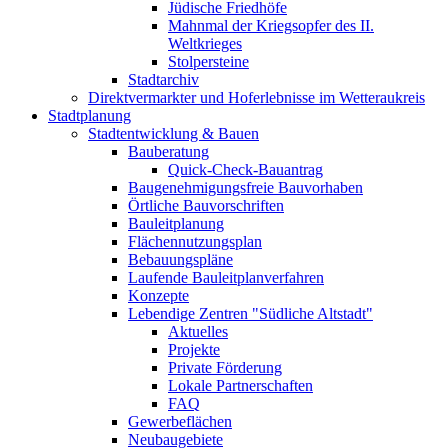
Jüdische Friedhöfe
Mahnmal der Kriegsopfer des II.
Weltkrieges
Stolpersteine
Stadtarchiv
Direktvermarkter und Hoferlebnisse im Wetteraukreis
Stadtplanung
Stadtentwicklung & Bauen
Bauberatung
Quick-Check-Bauantrag
Baugenehmigungsfreie Bauvorhaben
Örtliche Bauvorschriften
Bauleitplanung
Flächennutzungsplan
Bebauungspläne
Laufende Bauleitplanverfahren
Konzepte
Lebendige Zentren "Südliche Altstadt"
Aktuelles
Projekte
Private Förderung
Lokale Partnerschaften
FAQ
Gewerbeflächen
Neubaugebiete