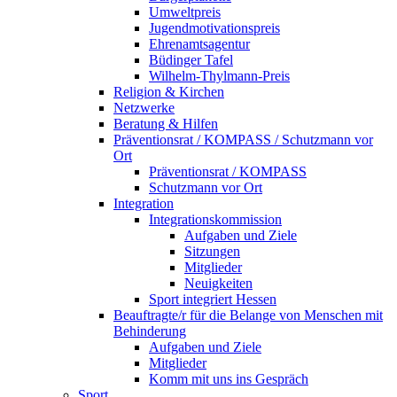
Umweltpreis
Jugendmotivationspreis
Ehrenamtsagentur
Büdinger Tafel
Wilhelm-Thylmann-Preis
Religion & Kirchen
Netzwerke
Beratung & Hilfen
Präventionsrat / KOMPASS / Schutzmann vor
Ort
Präventionsrat / KOMPASS
Schutzmann vor Ort
Integration
Integrationskommission
Aufgaben und Ziele
Sitzungen
Mitglieder
Neuigkeiten
Sport integriert Hessen
Beauftragte/r für die Belange von Menschen mit
Behinderung
Aufgaben und Ziele
Mitglieder
Komm mit uns ins Gespräch
Sport