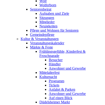
Wolf
Wolferborn
Seniorenbeirat
Aufgaben und Ziele
Sitzungen
Mitglieder
Neuigkeiten
Pflege und Wohnen für Senioren
Gemeindepflege
Kultur & Veranstaltungen
Veranstaltungskalender
Märkte & Feste
Frühlingsgefühle, Kinderfest &
Froschparade
Besucher
Händler
Anwohner und Gewerbe
Mittelalterfest
Kulturnacht
Programm
Tickets
Anfahrt & Parken
Anwohner und Gewerbe
Auf einen Blick
Düdelsheimer Markt