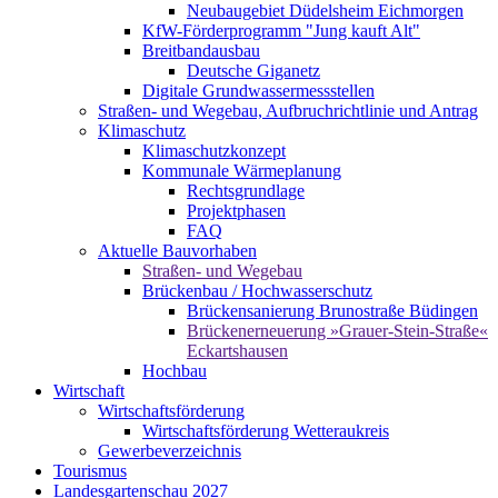
Neubaugebiet Düdelsheim Eichmorgen
KfW-Förderprogramm "Jung kauft Alt"
Breitbandausbau
Deutsche Giganetz
Digitale Grundwassermessstellen
Straßen- und Wegebau, Aufbruchrichtlinie und Antrag
Klimaschutz
Klimaschutzkonzept
Kommunale Wärmeplanung
Rechtsgrundlage
Projektphasen
FAQ
Aktuelle Bauvorhaben
Straßen- und Wegebau
Brückenbau / Hochwasserschutz
Brückensanierung Brunostraße Büdingen
Brückenerneuerung »Grauer-Stein-Straße«
Eckartshausen
Hochbau
Wirtschaft
Wirtschaftsförderung
Wirtschaftsförderung Wetteraukreis
Gewerbeverzeichnis
Tourismus
Landesgartenschau 2027