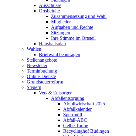
Ausschüsse
Ortsbeiräte
Zusammensetzung und Wahl
Mitglieder
Aufgaben und Rechte
Sitzungen
Ihre Stimme im Ortsteil
Haushaltsplan
Wahlen
Briefwahl beantragen
Stellenangebote
Newsletter
Terminbuchung
Online-Dienste
Grundsteuerreform
Steuern
Ver- & Entsorger
Abfallentsorgung
Abfallwirtschaft 2025
Abfallkalender
Sperrmüll
Abfall-ABC
Gelbe Tonne
Recyclinghof Büdingen