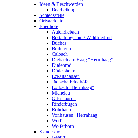
Ideen & Beschwerden
Bearbeitung
Schiedsstelle
Ortsgerichte
Friedhöfe
Aulendiebach
Bestattungshain / Waldfriedhof
Büches
Büdingen
Calbach
Diebach am Haag "Herrnhaag"
Dudenrod
Düdelsheim
Eckartshausen
Jüdische Friedhöfe
Lorbach "Herrnhaag"
Michelau
Orleshausen
Rinderbügen
Rohrbach
Vonhausen "Herrnhaag"
Wolf
Wolferborn
Standesamt
Geburt