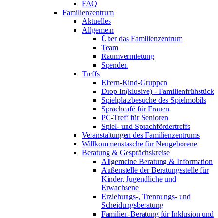
FAQ
Familienzentrum
Aktuelles
Allgemein
Über das Familienzentrum
Team
Raumvermietung
Spenden
Treffs
Eltern-Kind-Gruppen
Drop In(klusive) - Familienfrühstück
Spielplatzbesuche des Spielmobils
Sprachcafé für Frauen
PC-Treff für Senioren
Spiel- und Sprachfördertreffs
Veranstaltungen des Familienzentrums
Willkommenstasche für Neugeborene
Beratung & Gesprächskreise
Allgemeine Beratung & Information
Außenstelle der Beratungsstelle für
Kinder, Jugendliche und
Erwachsene
Erziehungs-, Trennungs- und
Scheidungsberatung
Familien-Beratung für Inklusion und