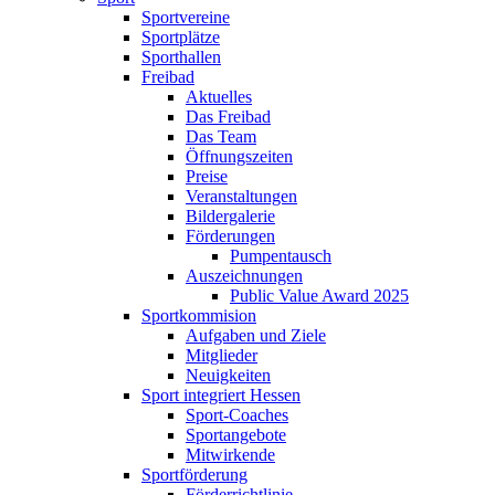
Sportvereine
Sportplätze
Sporthallen
Freibad
Aktuelles
Das Freibad
Das Team
Öffnungszeiten
Preise
Veranstaltungen
Bildergalerie
Förderungen
Pumpentausch
Auszeichnungen
Public Value Award 2025
Sportkommision
Aufgaben und Ziele
Mitglieder
Neuigkeiten
Sport integriert Hessen
Sport-Coaches
Sportangebote
Mitwirkende
Sportförderung
Förderrichtlinie