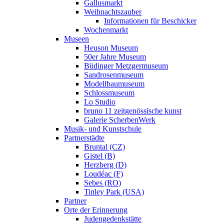
Gallusmarkt
Weihnachtszauber
Informationen für Beschicker
Wochenmarkt
Museen
Heuson Museum
50er Jahre Museum
Büdinger Metzgermuseum
Sandrosenmuseum
Modellbaumuseum
Schlossmuseum
Lo Studio
bruno 11 zeitgenössische kunst
Galerie ScherbenWerk
Musik- und Kunstschule
Partnerstädte
Bruntal (CZ)
Gistel (B)
Herzberg (D)
Loudéac (F)
Sebes (RO)
Tinley Park (USA)
Partner
Orte der Erinnerung
Judengedenkstätte