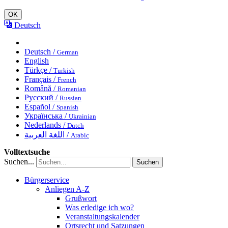
OK
Deutsch
Deutsch /
German
English
Türkçe /
Turkish
Français /
French
Română /
Romanian
Русский /
Russian
Español /
Spanish
Українська /
Ukrainian
Nederlands /
Dutch
اللغة العربية /
Arabic
Volltextsuche
Suchen...
Suchen
Bürgerservice
Anliegen A-Z
Grußwort
Was erledige ich wo?
Veranstaltungskalender
Ortsrecht und Satzungen