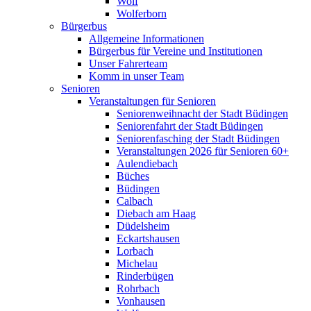
Wolf
Wolferborn
Bürgerbus
Allgemeine Informationen
Bürgerbus für Vereine und Institutionen
Unser Fahrerteam
Komm in unser Team
Senioren
Veranstaltungen für Senioren
Seniorenweihnacht der Stadt Büdingen
Seniorenfahrt der Stadt Büdingen
Seniorenfasching der Stadt Büdingen
Veranstaltungen 2026 für Senioren 60+
Aulendiebach
Büches
Büdingen
Calbach
Diebach am Haag
Düdelsheim
Eckartshausen
Lorbach
Michelau
Rinderbügen
Rohrbach
Vonhausen