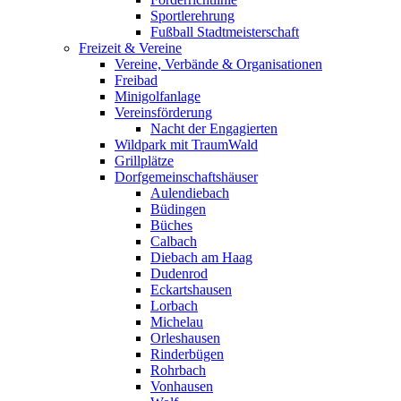
Sportlerehrung
Fußball Stadtmeisterschaft
Freizeit & Vereine
Vereine, Verbände & Organisationen
Freibad
Minigolfanlage
Vereinsförderung
Nacht der Engagierten
Wildpark mit TraumWald
Grillplätze
Dorfgemeinschaftshäuser
Aulendiebach
Büdingen
Büches
Calbach
Diebach am Haag
Dudenrod
Eckartshausen
Lorbach
Michelau
Orleshausen
Rinderbügen
Rohrbach
Vonhausen