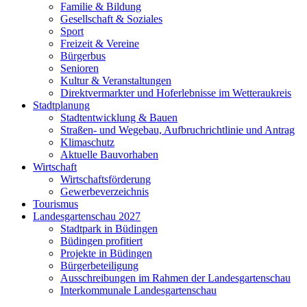
Familie & Bildung
Gesellschaft & Soziales
Sport
Freizeit & Vereine
Bürgerbus
Senioren
Kultur & Veranstaltungen
Direktvermarkter und Hoferlebnisse im Wetteraukreis
Stadtplanung
Stadtentwicklung & Bauen
Straßen- und Wegebau, Aufbruchrichtlinie und Antrag
Klimaschutz
Aktuelle Bauvorhaben
Wirtschaft
Wirtschaftsförderung
Gewerbeverzeichnis
Tourismus
Landesgartenschau 2027
Stadtpark in Büdingen
Büdingen profitiert
Projekte in Büdingen
Bürgerbeteiligung
Ausschreibungen im Rahmen der Landesgartenschau
Interkommunale Landesgartenschau