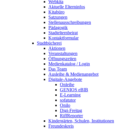
Webkita
Aktuelle Elterninfos
Kitabüro
Satzungen
Stellenausschreibungen
Pädagogik
Stadtelternbeirat
Kontaktformular
Stadtbücherei
Aktionen
Veranstaltungen
Öffnungszeiten
Medienkatalog / Login
Das Team
Ausleihe & Medienangebot
Digitale-Angebote
Onleihe
GENIOS eBIB
E-Learning
sofatutor
Onilo
Digi-Freitag
RiffReporter
Kindergärten, Schulen, Institutionen
Freundeskreis