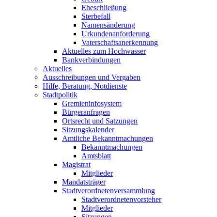
Eheschließung
Sterbefall
Namensänderung
Urkundenanforderung
Vaterschaftsanerkennung
Aktuelles zum Hochwasser
Bankverbindungen
Aktuelles
Ausschreibungen und Vergaben
Hilfe, Beratung, Notdienste
Stadtpolitik
Gremieninfosystem
Bürgeranfragen
Ortsrecht und Satzungen
Sitzungskalender
Amtliche Bekanntmachungen
Bekanntmachungen
Amtsblatt
Magistrat
Mitglieder
Mandatsträger
Stadtverordnetenversammlung
Stadtverordnetenvorsteher
Mitglieder
Sitzungen