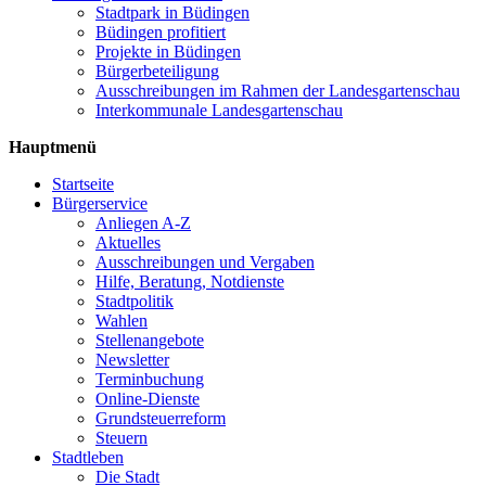
Stadtpark in Büdingen
Büdingen profitiert
Projekte in Büdingen
Bürgerbeteiligung
Ausschreibungen im Rahmen der Landesgartenschau
Interkommunale Landesgartenschau
Hauptmenü
Startseite
Bürgerservice
Anliegen A-Z
Aktuelles
Ausschreibungen und Vergaben
Hilfe, Beratung, Notdienste
Stadtpolitik
Wahlen
Stellenangebote
Newsletter
Terminbuchung
Online-Dienste
Grundsteuerreform
Steuern
Stadtleben
Die Stadt