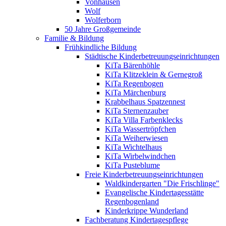
Vonhausen
Wolf
Wolferborn
50 Jahre Großgemeinde
Familie & Bildung
Frühkindliche Bildung
Städtische Kinderbetreuungseinrichtungen
KiTa Bärenhöhle
KiTa Klitzeklein & Gernegroß
KiTa Regenbogen
KiTa Märchenburg
Krabbelhaus Spatzennest
KiTa Sternenzauber
KiTa Villa Farbenklecks
KiTa Wassertröpfchen
KiTa Weiherwiesen
KiTa Wichtelhaus
KiTa Wirbelwindchen
KiTa Pusteblume
Freie Kinderbetreuungseinrichtungen
Waldkindergarten "Die Frischlinge"
Evangelische Kindertagesstätte
Regenbogenland
Kinderkrippe Wunderland
Fachberatung Kindertagespflege