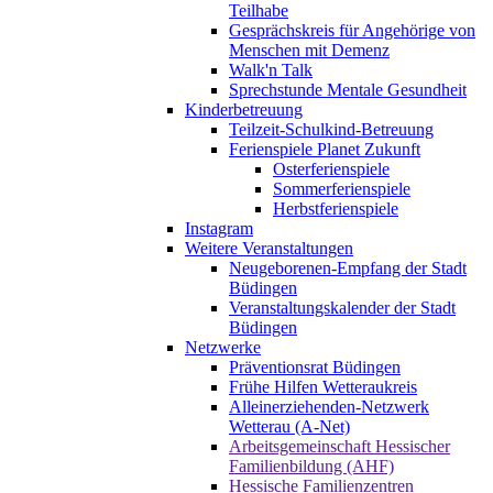
Teilhabe
Gesprächskreis für Angehörige von
Menschen mit Demenz
Walk'n Talk
Sprechstunde Mentale Gesundheit
Kinderbetreuung
Teilzeit-Schulkind-Betreuung
Ferienspiele Planet Zukunft
Osterferienspiele
Sommerferienspiele
Herbstferienspiele
Instagram
Weitere Veranstaltungen
Neugeborenen-Empfang der Stadt
Büdingen
Veranstaltungskalender der Stadt
Büdingen
Netzwerke
Präventionsrat Büdingen
Frühe Hilfen Wetteraukreis
Alleinerziehenden-Netzwerk
Wetterau (A-Net)
Arbeitsgemeinschaft Hessischer
Familienbildung (AHF)
Hessische Familienzentren