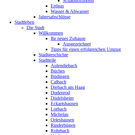
Schadstoffmobil
Erdgas
Wasser & Abwasser
Jahresabschlüsse
Stadtleben
Die Stadt
Willkommen
Ihr neues Zuhause
Ausgezeichnet
Tipps für einen erfolgreichen Umzug
Stadtgeschichte
Stadtteile
Aulendiebach
Büches
Büdingen
Calbach
Diebach am Haag
Dudenrod
Düdelsheim
Eckartshausen
Lorbach
Michelau
Orleshausen
Rinderbügen
Rohrbach