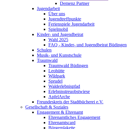
Demenz Partner
Jugendarbeit
Über uns
Jugendtreffpunkte
Ferienspiele Jugendarbeit
Spielmobil
Kinder- und Jugendbeirat
Wahl 2025
FAQ - Kinder- und Jugendbeirat Büdingen
Schulen
Musik- und Kunstschule
Traumwald
Traumwald Büdingen
Leohütte
Wildpark
Sprudel
Walderlebnispfad
Erlebnisstreuobstwiese
ApfelArche
Freundeskreis der Stadtbücherei e.V.
Gesellschaft & Soziales
Engagement & Ehrenamt
Ehrenamtliches Engagement
Ehrenamtscard
Bürgerplakette