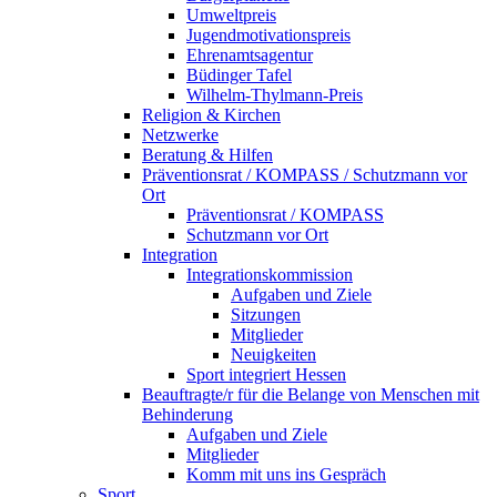
Umweltpreis
Jugendmotivationspreis
Ehrenamtsagentur
Büdinger Tafel
Wilhelm-Thylmann-Preis
Religion & Kirchen
Netzwerke
Beratung & Hilfen
Präventionsrat / KOMPASS / Schutzmann vor
Ort
Präventionsrat / KOMPASS
Schutzmann vor Ort
Integration
Integrationskommission
Aufgaben und Ziele
Sitzungen
Mitglieder
Neuigkeiten
Sport integriert Hessen
Beauftragte/r für die Belange von Menschen mit
Behinderung
Aufgaben und Ziele
Mitglieder
Komm mit uns ins Gespräch
Sport