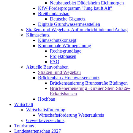
Neubaugebiet Düdelsheim Eichmorgen
KfW-Förderprogramm "Jung kauft Alt"
Breitbandausbau
Deutsche Giganetz
Digitale Grundwassermessstellen
Straßen- und Wegebau, Aufbruchrichtlinie und Antrag
Klimaschutz
Klimaschutzkonzept
Kommunale Wärmeplanung
Rechtsgrundlage
Projektphasen
FAQ
Aktuelle Bauvorhaben
Straßen- und Wegebau
Brückenbau / Hochwasserschutz
Brückensanierung Brunostraße Büdingen
Brückenerneuerung »Grauer-Stein-Straße«
Eckartshausen
Hochbau
Wirtschaft
Wirtschaftsförderung
Wirtschaftsförderung Wetteraukreis
Gewerbeverzeichnis
Tourismus
Landesgartenschau 2027