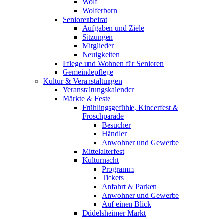
Wolf
Wolferborn
Seniorenbeirat
Aufgaben und Ziele
Sitzungen
Mitglieder
Neuigkeiten
Pflege und Wohnen für Senioren
Gemeindepflege
Kultur & Veranstaltungen
Veranstaltungskalender
Märkte & Feste
Frühlingsgefühle, Kinderfest &
Froschparade
Besucher
Händler
Anwohner und Gewerbe
Mittelalterfest
Kulturnacht
Programm
Tickets
Anfahrt & Parken
Anwohner und Gewerbe
Auf einen Blick
Düdelsheimer Markt