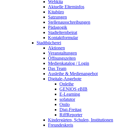
Webkita
Aktuelle Elterninfos
Kitabüro
Satzungen
Stellenausschreibungen
Pädagogik
Stadtelternbeirat
Kontaktformular
Stadtbücherei
Aktionen
Veranstaltungen
Öffnungszeiten
Medienkatalog / Login
Das Team
Ausleihe & Medienangebot
Digitale-Angebote
Onleihe
GENIOS eBIB
E-Learning
sofatutor
Onilo
Digi-Freitag
RiffReporter
Kindergärten, Schulen, Institutionen
Freundeskreis