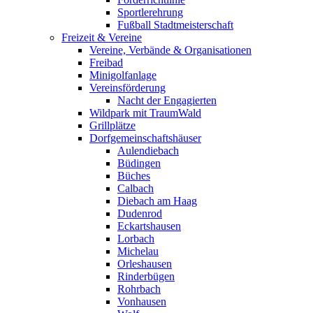
Sportlerehrung
Fußball Stadtmeisterschaft
Freizeit & Vereine
Vereine, Verbände & Organisationen
Freibad
Minigolfanlage
Vereinsförderung
Nacht der Engagierten
Wildpark mit TraumWald
Grillplätze
Dorfgemeinschaftshäuser
Aulendiebach
Büdingen
Büches
Calbach
Diebach am Haag
Dudenrod
Eckartshausen
Lorbach
Michelau
Orleshausen
Rinderbügen
Rohrbach
Vonhausen