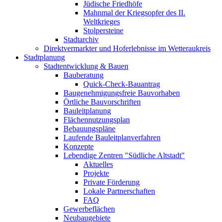
Jüdische Friedhöfe
Mahnmal der Kriegsopfer des II.
Weltkrieges
Stolpersteine
Stadtarchiv
Direktvermarkter und Hoferlebnisse im Wetteraukreis
Stadtplanung
Stadtentwicklung & Bauen
Bauberatung
Quick-Check-Bauantrag
Baugenehmigungsfreie Bauvorhaben
Örtliche Bauvorschriften
Bauleitplanung
Flächennutzungsplan
Bebauungspläne
Laufende Bauleitplanverfahren
Konzepte
Lebendige Zentren "Südliche Altstadt"
Aktuelles
Projekte
Private Förderung
Lokale Partnerschaften
FAQ
Gewerbeflächen
Neubaugebiete