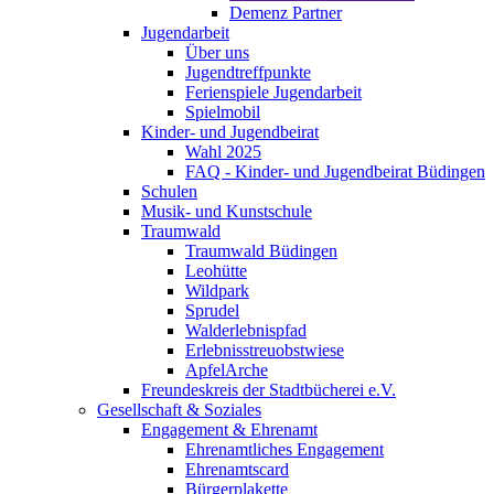
Demenz Partner
Jugendarbeit
Über uns
Jugendtreffpunkte
Ferienspiele Jugendarbeit
Spielmobil
Kinder- und Jugendbeirat
Wahl 2025
FAQ - Kinder- und Jugendbeirat Büdingen
Schulen
Musik- und Kunstschule
Traumwald
Traumwald Büdingen
Leohütte
Wildpark
Sprudel
Walderlebnispfad
Erlebnisstreuobstwiese
ApfelArche
Freundeskreis der Stadtbücherei e.V.
Gesellschaft & Soziales
Engagement & Ehrenamt
Ehrenamtliches Engagement
Ehrenamtscard
Bürgerplakette