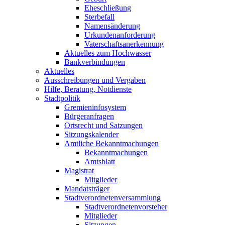
Eheschließung
Sterbefall
Namensänderung
Urkundenanforderung
Vaterschaftsanerkennung
Aktuelles zum Hochwasser
Bankverbindungen
Aktuelles
Ausschreibungen und Vergaben
Hilfe, Beratung, Notdienste
Stadtpolitik
Gremieninfosystem
Bürgeranfragen
Ortsrecht und Satzungen
Sitzungskalender
Amtliche Bekanntmachungen
Bekanntmachungen
Amtsblatt
Magistrat
Mitglieder
Mandatsträger
Stadtverordnetenversammlung
Stadtverordnetenvorsteher
Mitglieder
Sitzungen