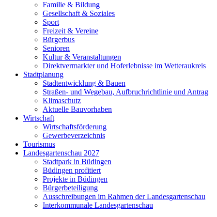
Familie & Bildung
Gesellschaft & Soziales
Sport
Freizeit & Vereine
Bürgerbus
Senioren
Kultur & Veranstaltungen
Direktvermarkter und Hoferlebnisse im Wetteraukreis
Stadtplanung
Stadtentwicklung & Bauen
Straßen- und Wegebau, Aufbruchrichtlinie und Antrag
Klimaschutz
Aktuelle Bauvorhaben
Wirtschaft
Wirtschaftsförderung
Gewerbeverzeichnis
Tourismus
Landesgartenschau 2027
Stadtpark in Büdingen
Büdingen profitiert
Projekte in Büdingen
Bürgerbeteiligung
Ausschreibungen im Rahmen der Landesgartenschau
Interkommunale Landesgartenschau