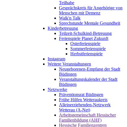
Teilhabe
Gesprächskreis für Angehörige von
Menschen mit Demenz
Walk'n Talk
Sprechstunde Mentale Gesundheit
Kinderbetreuung
Teilzeit-Schulkind-Betreuung
Ferienspiele Planet Zukunft
Osterferienspiele
Sommerferienspiele
Herbstferienspiele
Instagram
Weitere Veranstaltungen
Neugeborenen-Empfang der Stadt
Büdingen
Veranstaltungskalender der Stadt
Büdingen
Netzwerke
Präventionsrat Büdingen
Frühe Hilfen Wetteraukreis
Alleinerziehenden-Netzwerk
Wetterau (A-Net)
Arbeitsgemeinschaft Hessischer
Familienbildung (AHF)
Hessische Familienzentren