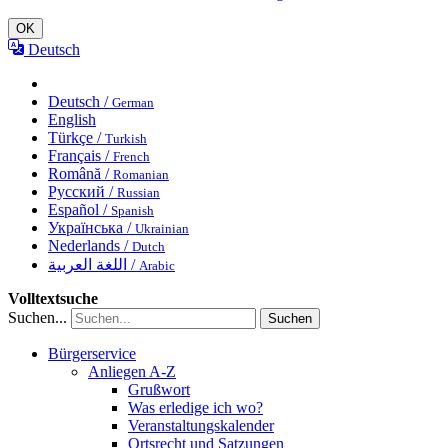
OK
Deutsch
Deutsch /
German
English
Türkçe /
Turkish
Français /
French
Română /
Romanian
Русский /
Russian
Español /
Spanish
Українська /
Ukrainian
Nederlands /
Dutch
اللغة العربية /
Arabic
Volltextsuche
Suchen...
Suchen
Bürgerservice
Anliegen A-Z
Grußwort
Was erledige ich wo?
Veranstaltungskalender
Ortsrecht und Satzungen