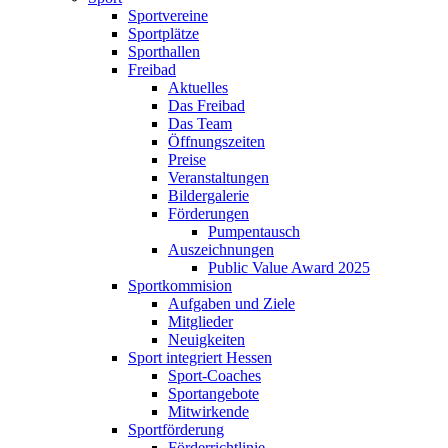
Sportvereine
Sportplätze
Sporthallen
Freibad
Aktuelles
Das Freibad
Das Team
Öffnungszeiten
Preise
Veranstaltungen
Bildergalerie
Förderungen
Pumpentausch
Auszeichnungen
Public Value Award 2025
Sportkommision
Aufgaben und Ziele
Mitglieder
Neuigkeiten
Sport integriert Hessen
Sport-Coaches
Sportangebote
Mitwirkende
Sportförderung
Förderrichtlinie