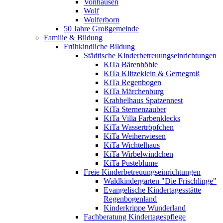
Vonhausen
Wolf
Wolferborn
50 Jahre Großgemeinde
Familie & Bildung
Frühkindliche Bildung
Städtische Kinderbetreuungseinrichtungen
KiTa Bärenhöhle
KiTa Klitzeklein & Gernegroß
KiTa Regenbogen
KiTa Märchenburg
Krabbelhaus Spatzennest
KiTa Sternenzauber
KiTa Villa Farbenklecks
KiTa Wassertröpfchen
KiTa Weiherwiesen
KiTa Wichtelhaus
KiTa Wirbelwindchen
KiTa Pusteblume
Freie Kinderbetreuungseinrichtungen
Waldkindergarten "Die Frischlinge"
Evangelische Kindertagesstätte
Regenbogenland
Kinderkrippe Wunderland
Fachberatung Kindertagespflege