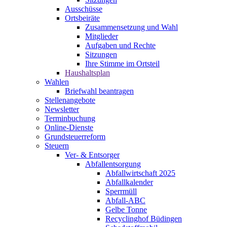
Ausschüsse
Ortsbeiräte
Zusammensetzung und Wahl
Mitglieder
Aufgaben und Rechte
Sitzungen
Ihre Stimme im Ortsteil
Haushaltsplan
Wahlen
Briefwahl beantragen
Stellenangebote
Newsletter
Terminbuchung
Online-Dienste
Grundsteuerreform
Steuern
Ver- & Entsorger
Abfallentsorgung
Abfallwirtschaft 2025
Abfallkalender
Sperrmüll
Abfall-ABC
Gelbe Tonne
Recyclinghof Büdingen