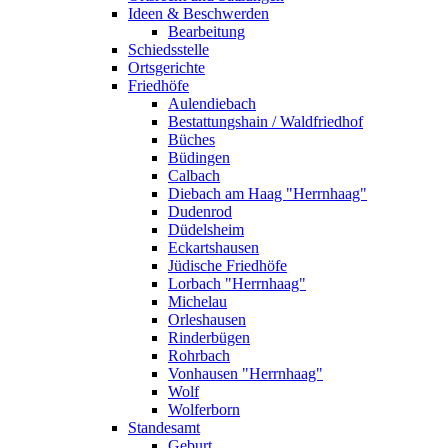
Ideen & Beschwerden
Bearbeitung
Schiedsstelle
Ortsgerichte
Friedhöfe
Aulendiebach
Bestattungshain / Waldfriedhof
Büches
Büdingen
Calbach
Diebach am Haag "Herrnhaag"
Dudenrod
Düdelsheim
Eckartshausen
Jüdische Friedhöfe
Lorbach "Herrnhaag"
Michelau
Orleshausen
Rinderbügen
Rohrbach
Vonhausen "Herrnhaag"
Wolf
Wolferborn
Standesamt
Geburt