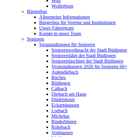
Wolf
Wolferborn
Bürgerbus
Allgemeine Informationen
Bürgerbus für Vereine und Institutionen
Unser Fahrerteam
Komm in unser Team
Senioren
Veranstaltungen für Senioren
Seniorenweihnacht der Stadt Büdingen
Seniorenfahrt der Stadt Büdingen
Seniorenfasching der Stadt Büdingen
Veranstaltungen 2026 für Senioren 60+
Aulendiebach
Büches
Büdingen
Calbach
Diebach am Haag
Düdelsheim
Eckartshausen
Lorbach
Michelau
Rinderbügen
Rohrbach
Vonhausen