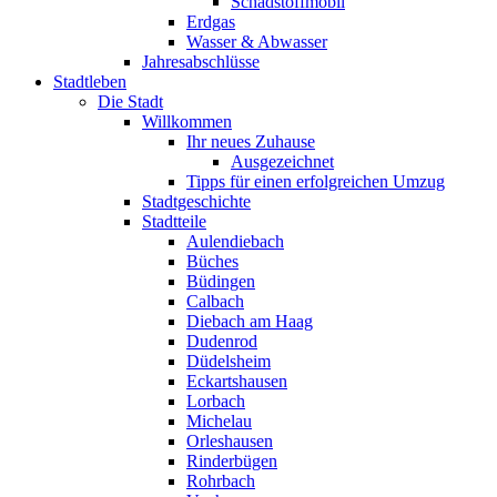
Schadstoffmobil
Erdgas
Wasser & Abwasser
Jahresabschlüsse
Stadtleben
Die Stadt
Willkommen
Ihr neues Zuhause
Ausgezeichnet
Tipps für einen erfolgreichen Umzug
Stadtgeschichte
Stadtteile
Aulendiebach
Büches
Büdingen
Calbach
Diebach am Haag
Dudenrod
Düdelsheim
Eckartshausen
Lorbach
Michelau
Orleshausen
Rinderbügen
Rohrbach