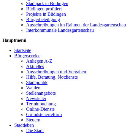
Stadtpark in Büdingen
Büdingen profitiert
Projekte in Büdingen
Bürgerbeteiligung
Ausschreibungen im Rahmen der Landesgartenschau
Interkommunale Landesgartenschau
Hauptmenü
Startseite
Bürgerservice
Anliegen A-Z
Aktuelles
Ausschreibungen und Vergaben
Hilfe, Beratung, Notdienste
Stadtpolitik
Wahlen
Stellenangebote
Newsletter
Terminbuchung
Online-Dienste
Grundsteuerreform
Steuern
Stadtleben
Die Stadt