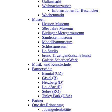
Gallusmarkt
Weihnachtszauber
Informationen für Beschicker
Wochenmarkt
Museen
Heuson Museum
50er Jahre Museum
Büdinger Metzgermuseum
Sandrosenmuseum
Modellbaumuseum
Schlossmuseum
Lo Studio
bruno 11 zeitgenössische kunst
Galerie ScherbenWerk
Musik- und Kunstschule
Partnerstädte
Bruntal (CZ)
Gistel (B)
Herzberg (D)
Loudéac (F)
Sebes (RO)
Tinley Park (USA)
Partner
Orte der Erinnerung
Judengedenkstätte