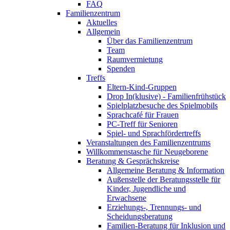
FAQ
Familienzentrum
Aktuelles
Allgemein
Über das Familienzentrum
Team
Raumvermietung
Spenden
Treffs
Eltern-Kind-Gruppen
Drop In(klusive) - Familienfrühstück
Spielplatzbesuche des Spielmobils
Sprachcafé für Frauen
PC-Treff für Senioren
Spiel- und Sprachfördertreffs
Veranstaltungen des Familienzentrums
Willkommenstasche für Neugeborene
Beratung & Gesprächskreise
Allgemeine Beratung & Information
Außenstelle der Beratungsstelle für
Kinder, Jugendliche und
Erwachsene
Erziehungs-, Trennungs- und
Scheidungsberatung
Familien-Beratung für Inklusion und