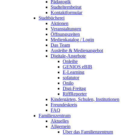
Pädagogik
Stadtelternbeirat
Kontaktformular
Stadtbücherei
Aktionen
Veranstaltungen
Öffnungszeiten
Medienkatalog / Login
Das Team
Ausleihe & Medienangebot
Digitale-Angebote
Onleihe
GENIOS eBIB
E-Learning
sofatutor
Onilo
Digi-Freitag
RiffReporter
Kindergärten, Schulen, Institutionen
Freundeskreis
FAQ
Familienzentrum
Aktuelles
Allgemein
Über das Familienzentrum