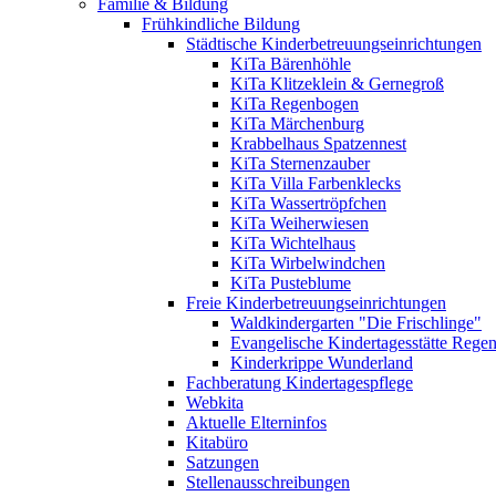
Familie & Bildung
Frühkindliche Bildung
Städtische Kinderbetreuungseinrichtungen
KiTa Bärenhöhle
KiTa Klitzeklein & Gernegroß
KiTa Regenbogen
KiTa Märchenburg
Krabbelhaus Spatzennest
KiTa Sternenzauber
KiTa Villa Farbenklecks
KiTa Wassertröpfchen
KiTa Weiherwiesen
KiTa Wichtelhaus
KiTa Wirbelwindchen
KiTa Pusteblume
Freie Kinderbetreuungseinrichtungen
Waldkindergarten "Die Frischlinge"
Evangelische Kindertagesstätte Rege
Kinderkrippe Wunderland
Fachberatung Kindertagespflege
Webkita
Aktuelle Elterninfos
Kitabüro
Satzungen
Stellenausschreibungen