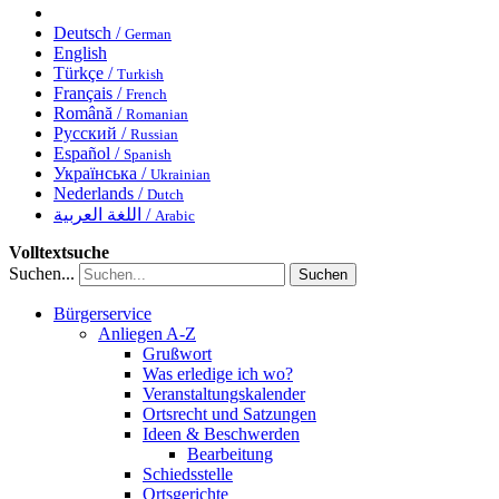
Deutsch /
German
English
Türkçe /
Turkish
Français /
French
Română /
Romanian
Русский /
Russian
Español /
Spanish
Українська /
Ukrainian
Nederlands /
Dutch
اللغة العربية /
Arabic
Volltextsuche
Suchen...
Suchen
Bürgerservice
Anliegen A-Z
Grußwort
Was erledige ich wo?
Veranstaltungskalender
Ortsrecht und Satzungen
Ideen & Beschwerden
Bearbeitung
Schiedsstelle
Ortsgerichte