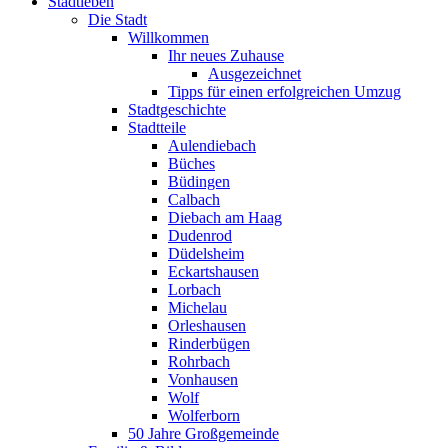
Stadtleben
Die Stadt
Willkommen
Ihr neues Zuhause
Ausgezeichnet
Tipps für einen erfolgreichen Umzug
Stadtgeschichte
Stadtteile
Aulendiebach
Büches
Büdingen
Calbach
Diebach am Haag
Dudenrod
Düdelsheim
Eckartshausen
Lorbach
Michelau
Orleshausen
Rinderbügen
Rohrbach
Vonhausen
Wolf
Wolferborn
50 Jahre Großgemeinde