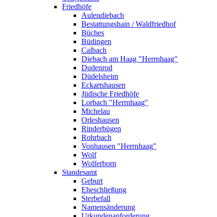
Friedhöfe
Aulendiebach
Bestattungshain / Waldfriedhof
Büches
Büdingen
Calbach
Diebach am Haag "Herrnhaag"
Dudenrod
Düdelsheim
Eckartshausen
Jüdische Friedhöfe
Lorbach "Herrnhaag"
Michelau
Orleshausen
Rinderbügen
Rohrbach
Vonhausen "Herrnhaag"
Wolf
Wolferborn
Standesamt
Geburt
Eheschließung
Sterbefall
Namensänderung
Urkundenanforderung