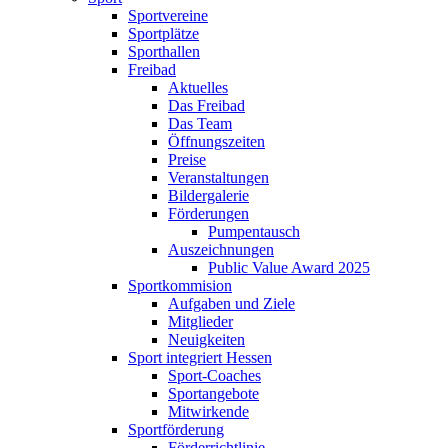
Sportvereine
Sportplätze
Sporthallen
Freibad
Aktuelles
Das Freibad
Das Team
Öffnungszeiten
Preise
Veranstaltungen
Bildergalerie
Förderungen
Pumpentausch
Auszeichnungen
Public Value Award 2025
Sportkommision
Aufgaben und Ziele
Mitglieder
Neuigkeiten
Sport integriert Hessen
Sport-Coaches
Sportangebote
Mitwirkende
Sportförderung
Förderrichtlinie