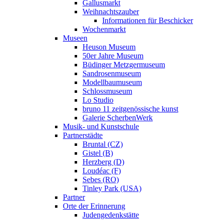
Gallusmarkt
Weihnachtszauber
Informationen für Beschicker
Wochenmarkt
Museen
Heuson Museum
50er Jahre Museum
Büdinger Metzgermuseum
Sandrosenmuseum
Modellbaumuseum
Schlossmuseum
Lo Studio
bruno 11 zeitgenössische kunst
Galerie ScherbenWerk
Musik- und Kunstschule
Partnerstädte
Bruntal (CZ)
Gistel (B)
Herzberg (D)
Loudéac (F)
Sebes (RO)
Tinley Park (USA)
Partner
Orte der Erinnerung
Judengedenkstätte