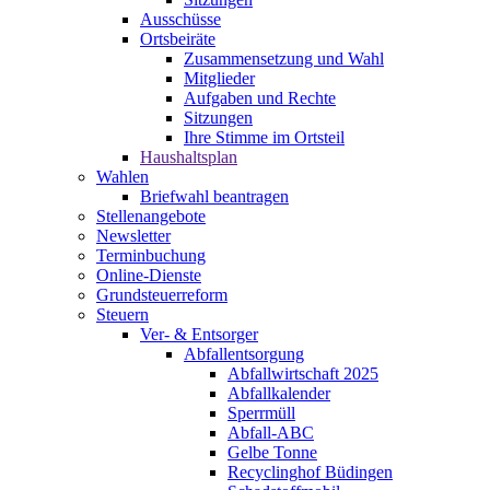
Ausschüsse
Ortsbeiräte
Zusammensetzung und Wahl
Mitglieder
Aufgaben und Rechte
Sitzungen
Ihre Stimme im Ortsteil
Haushaltsplan
Wahlen
Briefwahl beantragen
Stellenangebote
Newsletter
Terminbuchung
Online-Dienste
Grundsteuerreform
Steuern
Ver- & Entsorger
Abfallentsorgung
Abfallwirtschaft 2025
Abfallkalender
Sperrmüll
Abfall-ABC
Gelbe Tonne
Recyclinghof Büdingen