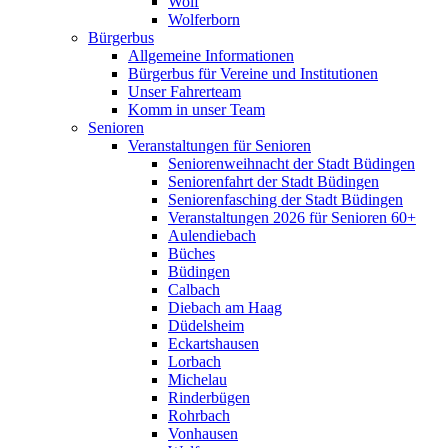
Wolf
Wolferborn
Bürgerbus
Allgemeine Informationen
Bürgerbus für Vereine und Institutionen
Unser Fahrerteam
Komm in unser Team
Senioren
Veranstaltungen für Senioren
Seniorenweihnacht der Stadt Büdingen
Seniorenfahrt der Stadt Büdingen
Seniorenfasching der Stadt Büdingen
Veranstaltungen 2026 für Senioren 60+
Aulendiebach
Büches
Büdingen
Calbach
Diebach am Haag
Düdelsheim
Eckartshausen
Lorbach
Michelau
Rinderbügen
Rohrbach
Vonhausen