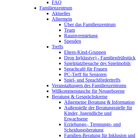
FAQ
Familienzentrum
Aktuelles
Allgemein
Über das Familienzentrum
Team
Raumvermietung
Spenden
Treffs
Eltern-Kind-Gruppen
Drop In(klusive) - Familienfrühstück
Spielplatzbesuche des Spielmobils
Sprachcafé für Frauen
PC-Treff für Senioren
Spiel- und Sprachfördertreffs
Veranstaltungen des Familienzentrums
Willkommenstasche für Neugeborene
Beratung & Gesprächskreise
Allgemeine Beratung & Information
Außenstelle der Beratungsstelle für
Kinder, Jugendliche und
Erwachsene
Erziehungs-, Trennungs- und
Scheidungsberatung
Familien-Beratung für Inklusion und