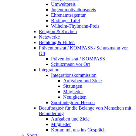
Umweltpreis
Jugendmotivationspreis
Ehrenamtsagentur
Büdinger Tafel
Wilhelm-Thylmann-Preis
Religion & Kirchen
Netzwerke
Beratung & Hilfen
Präventionsrat / KOMPASS / Schutzmann vor
Ort
Präventionsrat / KOMPASS
Schutzmann vor Ort
Integration
Integrationskommission
Aufgaben und Ziele
Sitzungen
Mitglieder
Neuigkeiten
Sport integriert Hessen
Beauftragte/r für die Belange von Menschen mit
Behinderung
Aufgaben und Ziele
Mitglieder
Komm mit uns ins Gespräch
Sport