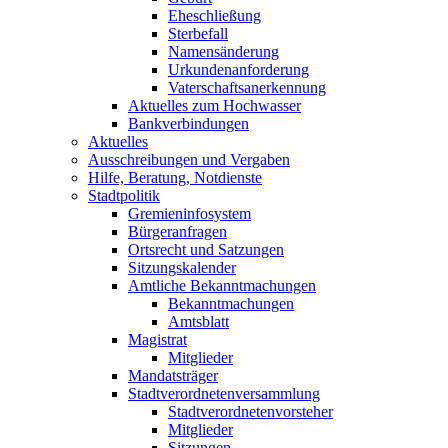
Eheschließung
Sterbefall
Namensänderung
Urkundenanforderung
Vaterschaftsanerkennung
Aktuelles zum Hochwasser
Bankverbindungen
Aktuelles
Ausschreibungen und Vergaben
Hilfe, Beratung, Notdienste
Stadtpolitik
Gremieninfosystem
Bürgeranfragen
Ortsrecht und Satzungen
Sitzungskalender
Amtliche Bekanntmachungen
Bekanntmachungen
Amtsblatt
Magistrat
Mitglieder
Mandatsträger
Stadtverordnetenversammlung
Stadtverordnetenvorsteher
Mitglieder
Sitzungen