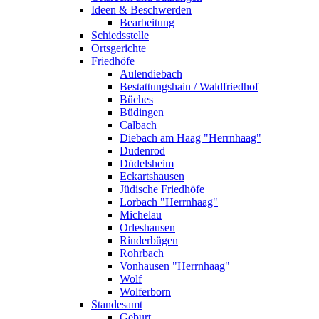
Ideen & Beschwerden
Bearbeitung
Schiedsstelle
Ortsgerichte
Friedhöfe
Aulendiebach
Bestattungshain / Waldfriedhof
Büches
Büdingen
Calbach
Diebach am Haag "Herrnhaag"
Dudenrod
Düdelsheim
Eckartshausen
Jüdische Friedhöfe
Lorbach "Herrnhaag"
Michelau
Orleshausen
Rinderbügen
Rohrbach
Vonhausen "Herrnhaag"
Wolf
Wolferborn
Standesamt
Geburt