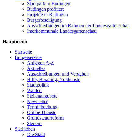
Stadtpark in Büdingen
Büdingen profitiert
Projekte in Büdingen
Bürgerbeteiligung
Ausschreibungen im Rahmen der Landesgartenschau
Interkommunale Landesgartenschau
Hauptmenü
Startseite
Bürgerservice
Anliegen A-Z
Aktuelles
Ausschreibungen und Vergaben
Hilfe, Beratung, Notdienste
Stadtpolitik
Wahlen
Stellenangebote
Newsletter
Terminbuchung
Online-Dienste
Grundsteuerreform
Steuern
Stadtleben
Die Stadt