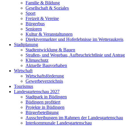
Familie & Bildung
Gesellschaft & Soziales
Sport
Freizeit & Vereine
Bürgerbus
Senioren
Kultur & Veranstaltungen
Direktvermarkter und Hoferlebnisse im Wetteraukreis
Stadtplanung
Stadtentwicklung & Bauen
Straßen- und Wegebau, Aufbruchrichtlinie und Antrag
Klimaschutz
Aktuelle Bauvorhaben
Wirtschaft
Wirtschaftsförderung
Gewerbeverzeichnis
Tourismus
Landesgartenschau 2027
Stadtpark in Büdingen
Büdingen profitiert
Projekte in Büdingen
Bürgerbeteiligung
Ausschreibungen im Rahmen der Landesgartenschau
Interkommunale Landesgartenschau