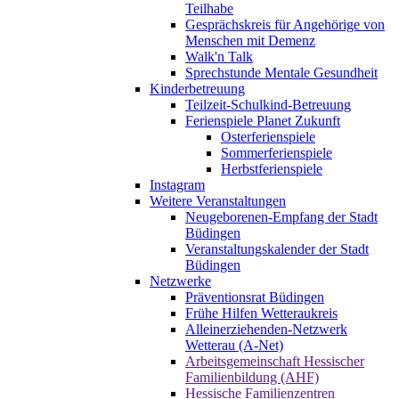
Teilhabe
Gesprächskreis für Angehörige von
Menschen mit Demenz
Walk'n Talk
Sprechstunde Mentale Gesundheit
Kinderbetreuung
Teilzeit-Schulkind-Betreuung
Ferienspiele Planet Zukunft
Osterferienspiele
Sommerferienspiele
Herbstferienspiele
Instagram
Weitere Veranstaltungen
Neugeborenen-Empfang der Stadt
Büdingen
Veranstaltungskalender der Stadt
Büdingen
Netzwerke
Präventionsrat Büdingen
Frühe Hilfen Wetteraukreis
Alleinerziehenden-Netzwerk
Wetterau (A-Net)
Arbeitsgemeinschaft Hessischer
Familienbildung (AHF)
Hessische Familienzentren