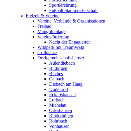
Sportlerehrung
Fußball Stadtmeisterschaft
Freizeit & Vereine
Vereine, Verbände & Organisationen
Freibad
Minigolfanlage
Vereinsförderung
Nacht der Engagierten
Wildpark mit TraumWald
Grillplätze
Dorfgemeinschaftshäuser
Aulendiebach
Büdingen
Büches
Calbach
Diebach am Haag
Dudenrod
Eckartshausen
Lorbach
Michelau
Orleshausen
Rinderbügen
Rohrbach
Vonhausen