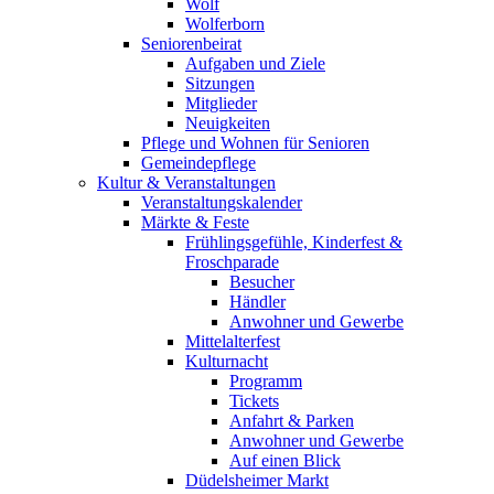
Wolf
Wolferborn
Seniorenbeirat
Aufgaben und Ziele
Sitzungen
Mitglieder
Neuigkeiten
Pflege und Wohnen für Senioren
Gemeindepflege
Kultur & Veranstaltungen
Veranstaltungskalender
Märkte & Feste
Frühlingsgefühle, Kinderfest &
Froschparade
Besucher
Händler
Anwohner und Gewerbe
Mittelalterfest
Kulturnacht
Programm
Tickets
Anfahrt & Parken
Anwohner und Gewerbe
Auf einen Blick
Düdelsheimer Markt