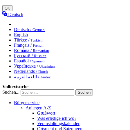
OK
Deutsch
Deutsch /
German
English
Türkçe /
Turkish
Français /
French
Română /
Romanian
Русский /
Russian
Español /
Spanish
Українська /
Ukrainian
Nederlands /
Dutch
اللغة العربية /
Arabic
Volltextsuche
Suchen...
Suchen
Bürgerservice
Anliegen A-Z
Grußwort
Was erledige ich wo?
Veranstaltungskalender
Ortsrecht und Satzungen