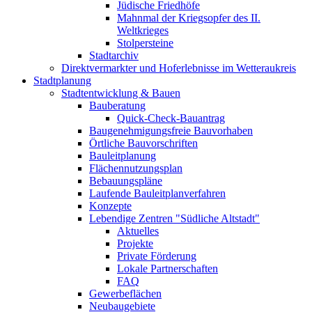
Jüdische Friedhöfe
Mahnmal der Kriegsopfer des II.
Weltkrieges
Stolpersteine
Stadtarchiv
Direktvermarkter und Hoferlebnisse im Wetteraukreis
Stadtplanung
Stadtentwicklung & Bauen
Bauberatung
Quick-Check-Bauantrag
Baugenehmigungsfreie Bauvorhaben
Örtliche Bauvorschriften
Bauleitplanung
Flächennutzungsplan
Bebauungspläne
Laufende Bauleitplanverfahren
Konzepte
Lebendige Zentren "Südliche Altstadt"
Aktuelles
Projekte
Private Förderung
Lokale Partnerschaften
FAQ
Gewerbeflächen
Neubaugebiete