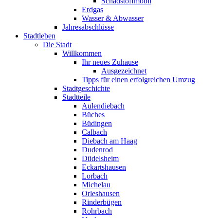
Schadstoffmobil
Erdgas
Wasser & Abwasser
Jahresabschlüsse
Stadtleben
Die Stadt
Willkommen
Ihr neues Zuhause
Ausgezeichnet
Tipps für einen erfolgreichen Umzug
Stadtgeschichte
Stadtteile
Aulendiebach
Büches
Büdingen
Calbach
Diebach am Haag
Dudenrod
Düdelsheim
Eckartshausen
Lorbach
Michelau
Orleshausen
Rinderbügen
Rohrbach