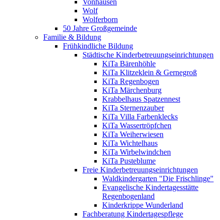
Vonhausen
Wolf
Wolferborn
50 Jahre Großgemeinde
Familie & Bildung
Frühkindliche Bildung
Städtische Kinderbetreuungseinrichtungen
KiTa Bärenhöhle
KiTa Klitzeklein & Gernegroß
KiTa Regenbogen
KiTa Märchenburg
Krabbelhaus Spatzennest
KiTa Sternenzauber
KiTa Villa Farbenklecks
KiTa Wassertröpfchen
KiTa Weiherwiesen
KiTa Wichtelhaus
KiTa Wirbelwindchen
KiTa Pusteblume
Freie Kinderbetreuungseinrichtungen
Waldkindergarten "Die Frischlinge"
Evangelische Kindertagesstätte
Regenbogenland
Kinderkrippe Wunderland
Fachberatung Kindertagespflege