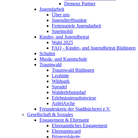
Demenz Partner
Jugendarbeit
Über uns
Jugendtreffpunkte
Ferienspiele Jugendarbeit
Spielmobil
Kinder- und Jugendbeirat
Wahl 2025
FAQ - Kinder- und Jugendbeirat Büdingen
Schulen
Musik- und Kunstschule
Traumwald
Traumwald Büdingen
Leohütte
Wildpark
Sprudel
Walderlebnispfad
Erlebnisstreuobstwiese
ApfelArche
Freundeskreis der Stadtbücherei e.V.
Gesellschaft & Soziales
Engagement & Ehrenamt
Ehrenamtliches Engagement
Ehrenamtscard
Bürgerplakette