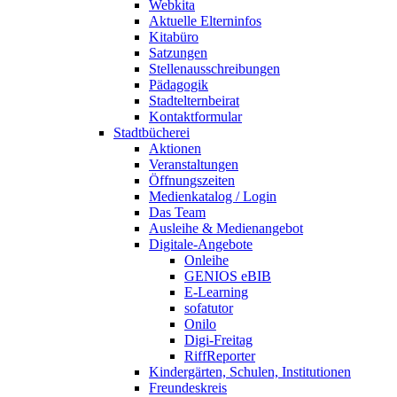
Webkita
Aktuelle Elterninfos
Kitabüro
Satzungen
Stellenausschreibungen
Pädagogik
Stadtelternbeirat
Kontaktformular
Stadtbücherei
Aktionen
Veranstaltungen
Öffnungszeiten
Medienkatalog / Login
Das Team
Ausleihe & Medienangebot
Digitale-Angebote
Onleihe
GENIOS eBIB
E-Learning
sofatutor
Onilo
Digi-Freitag
RiffReporter
Kindergärten, Schulen, Institutionen
Freundeskreis