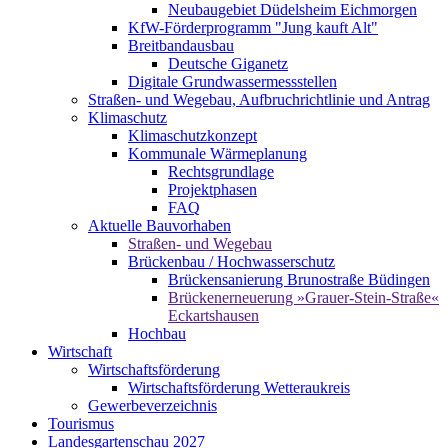
Neubaugebiet Düdelsheim Eichmorgen
KfW-Förderprogramm "Jung kauft Alt"
Breitbandausbau
Deutsche Giganetz
Digitale Grundwassermessstellen
Straßen- und Wegebau, Aufbruchrichtlinie und Antrag
Klimaschutz
Klimaschutzkonzept
Kommunale Wärmeplanung
Rechtsgrundlage
Projektphasen
FAQ
Aktuelle Bauvorhaben
Straßen- und Wegebau
Brückenbau / Hochwasserschutz
Brückensanierung Brunostraße Büdingen
Brückenerneuerung »Grauer-Stein-Straße«
Eckartshausen
Hochbau
Wirtschaft
Wirtschaftsförderung
Wirtschaftsförderung Wetteraukreis
Gewerbeverzeichnis
Tourismus
Landesgartenschau 2027