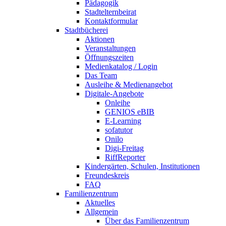
Pädagogik
Stadtelternbeirat
Kontaktformular
Stadtbücherei
Aktionen
Veranstaltungen
Öffnungszeiten
Medienkatalog / Login
Das Team
Ausleihe & Medienangebot
Digitale-Angebote
Onleihe
GENIOS eBIB
E-Learning
sofatutor
Onilo
Digi-Freitag
RiffReporter
Kindergärten, Schulen, Institutionen
Freundeskreis
FAQ
Familienzentrum
Aktuelles
Allgemein
Über das Familienzentrum