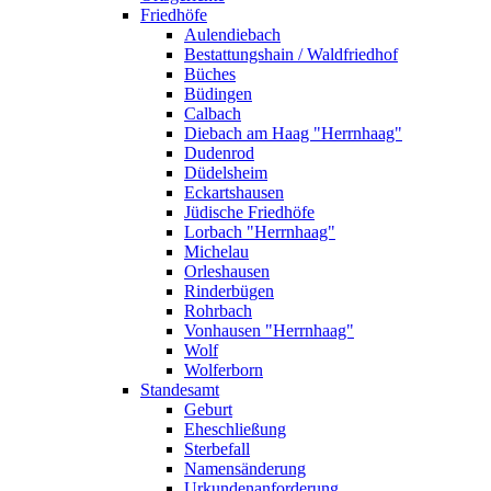
Friedhöfe
Aulendiebach
Bestattungshain / Waldfriedhof
Büches
Büdingen
Calbach
Diebach am Haag "Herrnhaag"
Dudenrod
Düdelsheim
Eckartshausen
Jüdische Friedhöfe
Lorbach "Herrnhaag"
Michelau
Orleshausen
Rinderbügen
Rohrbach
Vonhausen "Herrnhaag"
Wolf
Wolferborn
Standesamt
Geburt
Eheschließung
Sterbefall
Namensänderung
Urkundenanforderung