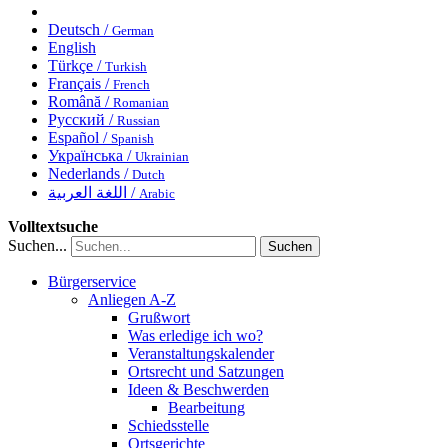
Deutsch /
German
English
Türkçe /
Turkish
Français /
French
Română /
Romanian
Русский /
Russian
Español /
Spanish
Українська /
Ukrainian
Nederlands /
Dutch
اللغة العربية /
Arabic
Volltextsuche
Suchen...
Suchen
Bürgerservice
Anliegen A-Z
Grußwort
Was erledige ich wo?
Veranstaltungskalender
Ortsrecht und Satzungen
Ideen & Beschwerden
Bearbeitung
Schiedsstelle
Ortsgerichte