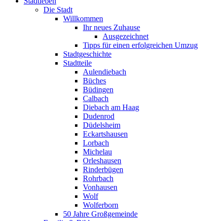
Stadtleben
Die Stadt
Willkommen
Ihr neues Zuhause
Ausgezeichnet
Tipps für einen erfolgreichen Umzug
Stadtgeschichte
Stadtteile
Aulendiebach
Büches
Büdingen
Calbach
Diebach am Haag
Dudenrod
Düdelsheim
Eckartshausen
Lorbach
Michelau
Orleshausen
Rinderbügen
Rohrbach
Vonhausen
Wolf
Wolferborn
50 Jahre Großgemeinde