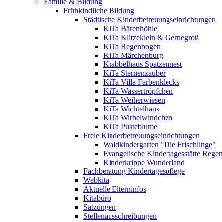
Familie & Bildung
Frühkindliche Bildung
Städtische Kinderbetreuungseinrichtungen
KiTa Bärenhöhle
KiTa Klitzeklein & Gernegroß
KiTa Regenbogen
KiTa Märchenburg
Krabbelhaus Spatzennest
KiTa Sternenzauber
KiTa Villa Farbenklecks
KiTa Wassertröpfchen
KiTa Weiherwiesen
KiTa Wichtelhaus
KiTa Wirbelwindchen
KiTa Pusteblume
Freie Kinderbetreuungseinrichtungen
Waldkindergarten "Die Frischlinge"
Evangelische Kindertagesstätte Rege
Kinderkrippe Wunderland
Fachberatung Kindertagespflege
Webkita
Aktuelle Elterninfos
Kitabüro
Satzungen
Stellenausschreibungen