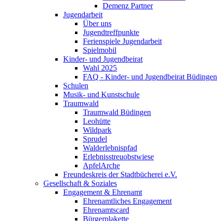
Demenz Partner
Jugendarbeit
Über uns
Jugendtreffpunkte
Ferienspiele Jugendarbeit
Spielmobil
Kinder- und Jugendbeirat
Wahl 2025
FAQ - Kinder- und Jugendbeirat Büdingen
Schulen
Musik- und Kunstschule
Traumwald
Traumwald Büdingen
Leohütte
Wildpark
Sprudel
Walderlebnispfad
Erlebnisstreuobstwiese
ApfelArche
Freundeskreis der Stadtbücherei e.V.
Gesellschaft & Soziales
Engagement & Ehrenamt
Ehrenamtliches Engagement
Ehrenamtscard
Bürgerplakette