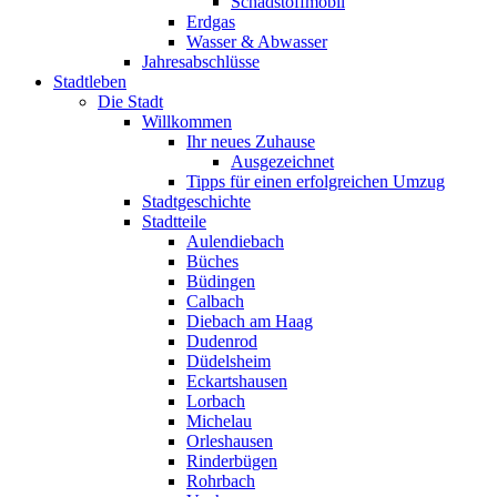
Schadstoffmobil
Erdgas
Wasser & Abwasser
Jahresabschlüsse
Stadtleben
Die Stadt
Willkommen
Ihr neues Zuhause
Ausgezeichnet
Tipps für einen erfolgreichen Umzug
Stadtgeschichte
Stadtteile
Aulendiebach
Büches
Büdingen
Calbach
Diebach am Haag
Dudenrod
Düdelsheim
Eckartshausen
Lorbach
Michelau
Orleshausen
Rinderbügen
Rohrbach