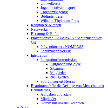
Umweltpreis
Jugendmotivationspreis
Ehrenamtsagentur
Büdinger Tafel
Wilhelm-Thylmann-Preis
Religion & Kirchen
Netzwerke
Beratung & Hilfen
Präventionsrat / KOMPASS / Schutzmann vor
Ort
Präventionsrat / KOMPASS
Schutzmann vor Ort
Integration
Integrationskommission
Aufgaben und Ziele
Sitzungen
Mitglieder
Neuigkeiten
Sport integriert Hessen
Beauftragte/r für die Belange von Menschen mit
Behinderung
Aufgaben und Ziele
Mitglieder
Komm mit uns ins Gespräch
Sport