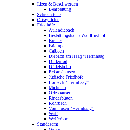
Ideen & Beschwerden
Bearbeitung
Schiedsstelle
Ortsgerichte
Friedhöfe
Aulendiebach
Bestattungshain / Waldfriedhof
Büches
Büdingen
Calbach
Diebach am Haag "Herrnhaag"
Dudenrod
Düdelsheim
Eckartshausen
Jüdische Friedhöfe
Lorbach "Herrnhaag"
Michelau
Orleshausen
Rinderbügen
Rohrbach
Vonhausen "Herrnhaag"
Wolf
Wolferborn
Standesamt
Geburt