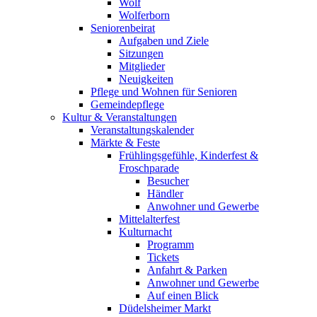
Wolf
Wolferborn
Seniorenbeirat
Aufgaben und Ziele
Sitzungen
Mitglieder
Neuigkeiten
Pflege und Wohnen für Senioren
Gemeindepflege
Kultur & Veranstaltungen
Veranstaltungskalender
Märkte & Feste
Frühlingsgefühle, Kinderfest &
Froschparade
Besucher
Händler
Anwohner und Gewerbe
Mittelalterfest
Kulturnacht
Programm
Tickets
Anfahrt & Parken
Anwohner und Gewerbe
Auf einen Blick
Düdelsheimer Markt