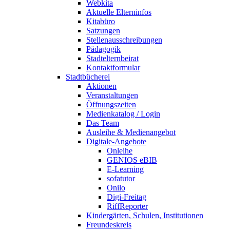
Webkita
Aktuelle Elterninfos
Kitabüro
Satzungen
Stellenausschreibungen
Pädagogik
Stadtelternbeirat
Kontaktformular
Stadtbücherei
Aktionen
Veranstaltungen
Öffnungszeiten
Medienkatalog / Login
Das Team
Ausleihe & Medienangebot
Digitale-Angebote
Onleihe
GENIOS eBIB
E-Learning
sofatutor
Onilo
Digi-Freitag
RiffReporter
Kindergärten, Schulen, Institutionen
Freundeskreis