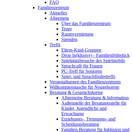
FAQ
Familienzentrum
Aktuelles
Allgemein
Über das Familienzentrum
Team
Raumvermietung
Spenden
Treffs
Eltern-Kind-Gruppen
Drop In(klusive) - Familienfrühstück
Spielplatzbesuche des Spielmobils
Sprachcafé für Frauen
PC-Treff für Senioren
Spiel- und Sprachfördertreffs
Veranstaltungen des Familienzentrums
Willkommenstasche für Neugeborene
Beratung & Gesprächskreise
Allgemeine Beratung & Information
Außenstelle der Beratungsstelle für
Kinder, Jugendliche und
Erwachsene
Erziehungs-, Trennungs- und
Scheidungsberatung
Familien-Beratung für Inklusion und