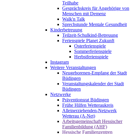
Teilhabe
Gesprächskreis für Angehörige von
Menschen mit Demenz
Walk'n Talk
Sprechstunde Mentale Gesundheit
Kinderbetreuung
Teilzeit-Schulkind-Betreuung
Ferienspiele Planet Zukunft
Osterferienspiele
Sommerferienspiele
Herbstferienspiele
Instagram
Weitere Veranstaltungen
Neugeborenen-Empfang der Stadt
Büdingen
Veranstaltungskalender der Stadt
Büdingen
Netzwerke
Präventionsrat Büdingen
Frühe Hilfen Wetteraukreis
Alleinerziehenden-Netzwerk
Wetterau (A-Net)
Arbeitsgemeinschaft Hessischer
Familienbildung (AHF)
Hessische Familienzentren