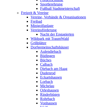
Sportlerehrung
Fußball Stadtmeisterschaft
Freizeit & Vereine
Vereine, Verbände & Organisationen
Freibad
Minigolfanlage
Vereinsförderung
Nacht der Engagierten
Wildpark mit TraumWald
Grillplätze
Dorfgemeinschaftshäuser
Aulendiebach
Büdingen
Büches
Calbach
Diebach am Haag
Dudenrod
Eckartshausen
Lorbach
Michelau
Orleshausen
Rinderbügen
Rohrbach
Vonhausen