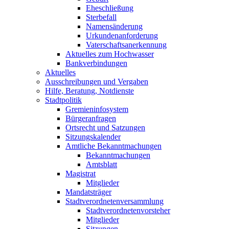
Eheschließung
Sterbefall
Namensänderung
Urkundenanforderung
Vaterschaftsanerkennung
Aktuelles zum Hochwasser
Bankverbindungen
Aktuelles
Ausschreibungen und Vergaben
Hilfe, Beratung, Notdienste
Stadtpolitik
Gremieninfosystem
Bürgeranfragen
Ortsrecht und Satzungen
Sitzungskalender
Amtliche Bekanntmachungen
Bekanntmachungen
Amtsblatt
Magistrat
Mitglieder
Mandatsträger
Stadtverordnetenversammlung
Stadtverordnetenvorsteher
Mitglieder
Sitzungen