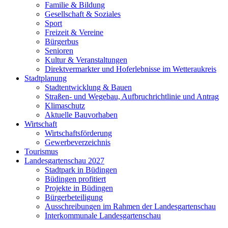
Familie & Bildung
Gesellschaft & Soziales
Sport
Freizeit & Vereine
Bürgerbus
Senioren
Kultur & Veranstaltungen
Direktvermarkter und Hoferlebnisse im Wetteraukreis
Stadtplanung
Stadtentwicklung & Bauen
Straßen- und Wegebau, Aufbruchrichtlinie und Antrag
Klimaschutz
Aktuelle Bauvorhaben
Wirtschaft
Wirtschaftsförderung
Gewerbeverzeichnis
Tourismus
Landesgartenschau 2027
Stadtpark in Büdingen
Büdingen profitiert
Projekte in Büdingen
Bürgerbeteiligung
Ausschreibungen im Rahmen der Landesgartenschau
Interkommunale Landesgartenschau