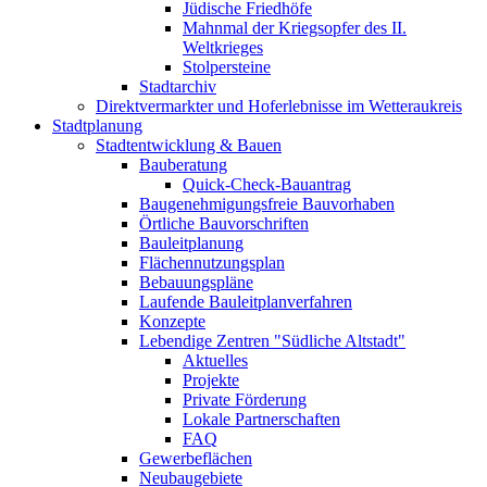
Jüdische Friedhöfe
Mahnmal der Kriegsopfer des II.
Weltkrieges
Stolpersteine
Stadtarchiv
Direktvermarkter und Hoferlebnisse im Wetteraukreis
Stadtplanung
Stadtentwicklung & Bauen
Bauberatung
Quick-Check-Bauantrag
Baugenehmigungsfreie Bauvorhaben
Örtliche Bauvorschriften
Bauleitplanung
Flächennutzungsplan
Bebauungspläne
Laufende Bauleitplanverfahren
Konzepte
Lebendige Zentren "Südliche Altstadt"
Aktuelles
Projekte
Private Förderung
Lokale Partnerschaften
FAQ
Gewerbeflächen
Neubaugebiete