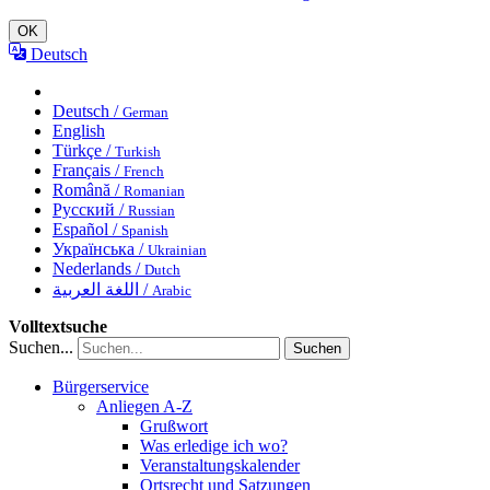
OK
Deutsch
Deutsch /
German
English
Türkçe /
Turkish
Français /
French
Română /
Romanian
Русский /
Russian
Español /
Spanish
Українська /
Ukrainian
Nederlands /
Dutch
اللغة العربية /
Arabic
Volltextsuche
Suchen...
Suchen
Bürgerservice
Anliegen A-Z
Grußwort
Was erledige ich wo?
Veranstaltungskalender
Ortsrecht und Satzungen