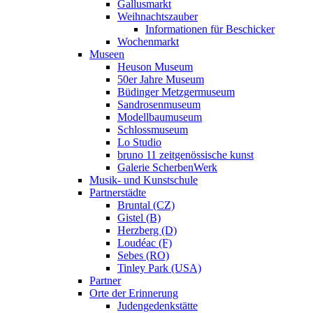
Gallusmarkt
Weihnachtszauber
Informationen für Beschicker
Wochenmarkt
Museen
Heuson Museum
50er Jahre Museum
Büdinger Metzgermuseum
Sandrosenmuseum
Modellbaumuseum
Schlossmuseum
Lo Studio
bruno 11 zeitgenössische kunst
Galerie ScherbenWerk
Musik- und Kunstschule
Partnerstädte
Bruntal (CZ)
Gistel (B)
Herzberg (D)
Loudéac (F)
Sebes (RO)
Tinley Park (USA)
Partner
Orte der Erinnerung
Judengedenkstätte