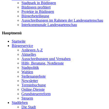
Stadtpark in Büdingen
Büdingen profitiert
Projekte in Büdingen
Bürgerbeteiligung
Ausschreibungen im Rahmen der Landesgartenschau
Interkommunale Landesgartenschau
Hauptmenü
Startseite
Bürgerservice
Anliegen A-Z
Aktuelles
Ausschreibungen und Vergaben
Hilfe, Beratung, Notdienste
Stadtpolitik
Wahlen
Stellenangebote
Newsletter
Terminbuchung
Online-Dienste
Grundsteuerreform
Steuern
Stadtleben
Die Stadt