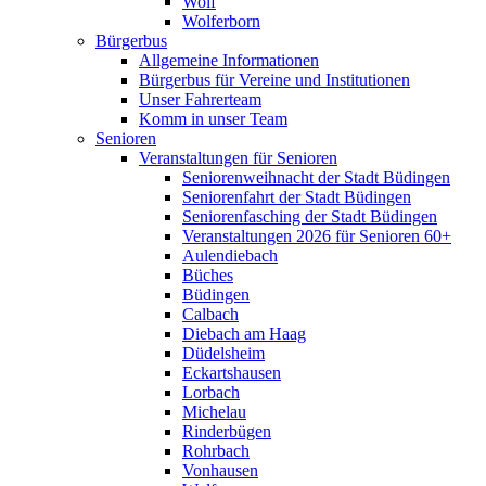
Wolf
Wolferborn
Bürgerbus
Allgemeine Informationen
Bürgerbus für Vereine und Institutionen
Unser Fahrerteam
Komm in unser Team
Senioren
Veranstaltungen für Senioren
Seniorenweihnacht der Stadt Büdingen
Seniorenfahrt der Stadt Büdingen
Seniorenfasching der Stadt Büdingen
Veranstaltungen 2026 für Senioren 60+
Aulendiebach
Büches
Büdingen
Calbach
Diebach am Haag
Düdelsheim
Eckartshausen
Lorbach
Michelau
Rinderbügen
Rohrbach
Vonhausen