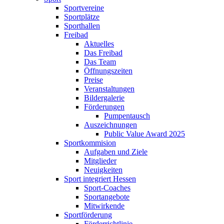
Sportvereine
Sportplätze
Sporthallen
Freibad
Aktuelles
Das Freibad
Das Team
Öffnungszeiten
Preise
Veranstaltungen
Bildergalerie
Förderungen
Pumpentausch
Auszeichnungen
Public Value Award 2025
Sportkommision
Aufgaben und Ziele
Mitglieder
Neuigkeiten
Sport integriert Hessen
Sport-Coaches
Sportangebote
Mitwirkende
Sportförderung
Förderrichtlinie