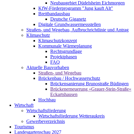
Neubaugebiet Düdelsheim Eichmorgen
KfW-Förderprogramm "Jung kauft Alt"
Breitbandausbau
Deutsche Giganetz
Digitale Grundwassermessstellen
Straßen- und Wegebau, Aufbruchrichtlinie und Antrag
Klimaschutz
Klimaschutzkonzept
Kommunale Wärmeplanung
Rechtsgrundlage
Projektphasen
FAQ
Aktuelle Bauvorhaben
Straßen- und Wegebau
Brückenbau / Hochwasserschutz
Brückensanierung Brunostraße Büdingen
Brückenerneuerung »Grauer-Stein-Straße«
Eckartshausen
Hochbau
Wirtschaft
Wirtschaftsförderung
Wirtschaftsförderung Wetteraukreis
Gewerbeverzeichnis
Tourismus
Landesgartenschau 2027