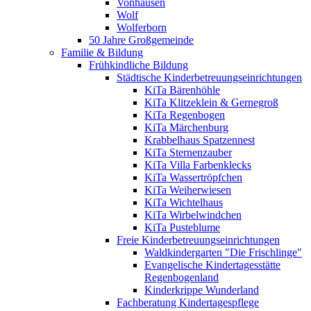
Vonhausen
Wolf
Wolferborn
50 Jahre Großgemeinde
Familie & Bildung
Frühkindliche Bildung
Städtische Kinderbetreuungseinrichtungen
KiTa Bärenhöhle
KiTa Klitzeklein & Gernegroß
KiTa Regenbogen
KiTa Märchenburg
Krabbelhaus Spatzennest
KiTa Sternenzauber
KiTa Villa Farbenklecks
KiTa Wassertröpfchen
KiTa Weiherwiesen
KiTa Wichtelhaus
KiTa Wirbelwindchen
KiTa Pusteblume
Freie Kinderbetreuungseinrichtungen
Waldkindergarten "Die Frischlinge"
Evangelische Kindertagesstätte
Regenbogenland
Kinderkrippe Wunderland
Fachberatung Kindertagespflege