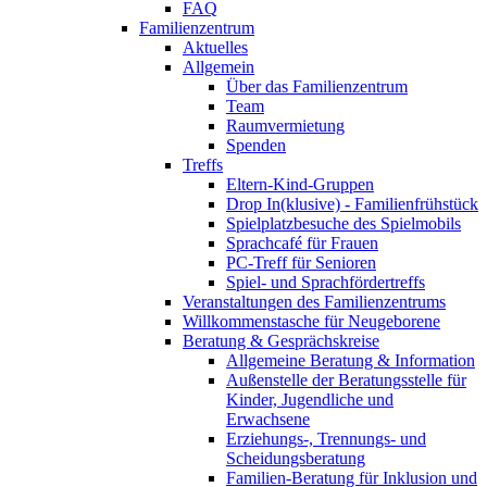
FAQ
Familienzentrum
Aktuelles
Allgemein
Über das Familienzentrum
Team
Raumvermietung
Spenden
Treffs
Eltern-Kind-Gruppen
Drop In(klusive) - Familienfrühstück
Spielplatzbesuche des Spielmobils
Sprachcafé für Frauen
PC-Treff für Senioren
Spiel- und Sprachfördertreffs
Veranstaltungen des Familienzentrums
Willkommenstasche für Neugeborene
Beratung & Gesprächskreise
Allgemeine Beratung & Information
Außenstelle der Beratungsstelle für
Kinder, Jugendliche und
Erwachsene
Erziehungs-, Trennungs- und
Scheidungsberatung
Familien-Beratung für Inklusion und