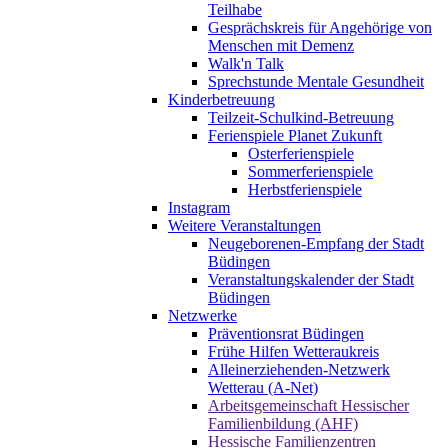
Teilhabe
Gesprächskreis für Angehörige von
Menschen mit Demenz
Walk'n Talk
Sprechstunde Mentale Gesundheit
Kinderbetreuung
Teilzeit-Schulkind-Betreuung
Ferienspiele Planet Zukunft
Osterferienspiele
Sommerferienspiele
Herbstferienspiele
Instagram
Weitere Veranstaltungen
Neugeborenen-Empfang der Stadt
Büdingen
Veranstaltungskalender der Stadt
Büdingen
Netzwerke
Präventionsrat Büdingen
Frühe Hilfen Wetteraukreis
Alleinerziehenden-Netzwerk
Wetterau (A-Net)
Arbeitsgemeinschaft Hessischer
Familienbildung (AHF)
Hessische Familienzentren