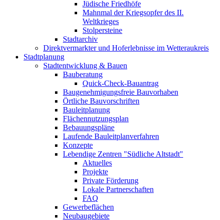
Jüdische Friedhöfe
Mahnmal der Kriegsopfer des II.
Weltkrieges
Stolpersteine
Stadtarchiv
Direktvermarkter und Hoferlebnisse im Wetteraukreis
Stadtplanung
Stadtentwicklung & Bauen
Bauberatung
Quick-Check-Bauantrag
Baugenehmigungsfreie Bauvorhaben
Örtliche Bauvorschriften
Bauleitplanung
Flächennutzungsplan
Bebauungspläne
Laufende Bauleitplanverfahren
Konzepte
Lebendige Zentren "Südliche Altstadt"
Aktuelles
Projekte
Private Förderung
Lokale Partnerschaften
FAQ
Gewerbeflächen
Neubaugebiete