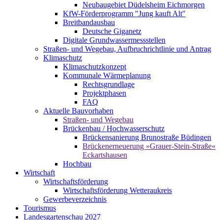
Neubaugebiet Düdelsheim Eichmorgen
KfW-Förderprogramm "Jung kauft Alt"
Breitbandausbau
Deutsche Giganetz
Digitale Grundwassermessstellen
Straßen- und Wegebau, Aufbruchrichtlinie und Antrag
Klimaschutz
Klimaschutzkonzept
Kommunale Wärmeplanung
Rechtsgrundlage
Projektphasen
FAQ
Aktuelle Bauvorhaben
Straßen- und Wegebau
Brückenbau / Hochwasserschutz
Brückensanierung Brunostraße Büdingen
Brückenerneuerung »Grauer-Stein-Straße«
Eckartshausen
Hochbau
Wirtschaft
Wirtschaftsförderung
Wirtschaftsförderung Wetteraukreis
Gewerbeverzeichnis
Tourismus
Landesgartenschau 2027