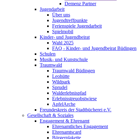
Demenz Partner
Jugendarbeit
Über uns
Jugendtreffpunkte
Ferienspiele Jugendarbeit
Spielmobil
Kinder- und Jugendbeirat
Wahl 2025
FAQ - Kinder- und Jugendbeirat Büdingen
Schulen
Musik- und Kunstschule
Traumwald
Traumwald Büdingen
Leohütte
Wildpark
Sprudel
Walderlebnispfad
Erlebnisstreuobstwiese
ApfelArche
Freundeskreis der Stadtbücherei e.V.
Gesellschaft & Soziales
Engagement & Ehrenamt
Ehrenamtliches Engagement
Ehrenamtscard
Bürgerplakette