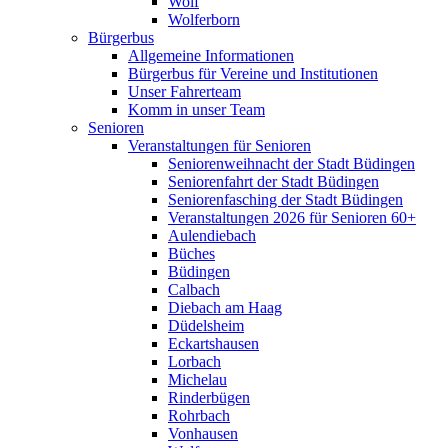
Wolf
Wolferborn
Bürgerbus
Allgemeine Informationen
Bürgerbus für Vereine und Institutionen
Unser Fahrerteam
Komm in unser Team
Senioren
Veranstaltungen für Senioren
Seniorenweihnacht der Stadt Büdingen
Seniorenfahrt der Stadt Büdingen
Seniorenfasching der Stadt Büdingen
Veranstaltungen 2026 für Senioren 60+
Aulendiebach
Büches
Büdingen
Calbach
Diebach am Haag
Düdelsheim
Eckartshausen
Lorbach
Michelau
Rinderbügen
Rohrbach
Vonhausen