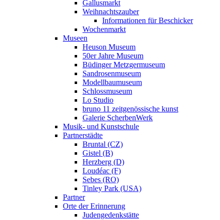
Gallusmarkt
Weihnachtszauber
Informationen für Beschicker
Wochenmarkt
Museen
Heuson Museum
50er Jahre Museum
Büdinger Metzgermuseum
Sandrosenmuseum
Modellbaumuseum
Schlossmuseum
Lo Studio
bruno 11 zeitgenössische kunst
Galerie ScherbenWerk
Musik- und Kunstschule
Partnerstädte
Bruntal (CZ)
Gistel (B)
Herzberg (D)
Loudéac (F)
Sebes (RO)
Tinley Park (USA)
Partner
Orte der Erinnerung
Judengedenkstätte