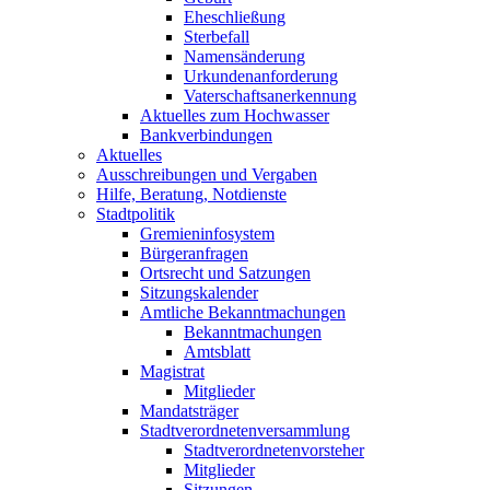
Eheschließung
Sterbefall
Namensänderung
Urkundenanforderung
Vaterschaftsanerkennung
Aktuelles zum Hochwasser
Bankverbindungen
Aktuelles
Ausschreibungen und Vergaben
Hilfe, Beratung, Notdienste
Stadtpolitik
Gremieninfosystem
Bürgeranfragen
Ortsrecht und Satzungen
Sitzungskalender
Amtliche Bekanntmachungen
Bekanntmachungen
Amtsblatt
Magistrat
Mitglieder
Mandatsträger
Stadtverordnetenversammlung
Stadtverordnetenvorsteher
Mitglieder
Sitzungen