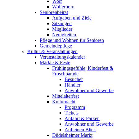
Wolf
Wolferborn
Seniorenbeirat
Aufgaben und Ziele
Sitzungen
Mitglieder
Neuigkeiten
Pflege und Wohnen für Senioren
Gemeindepflege
Kultur & Veranstaltungen
Veranstaltungskalender
Märkte & Feste
Frühlingsgefühle, Kinderfest &
Froschparade
Besucher
Händler
Anwohner und Gewerbe
Mittelalterfest
Kulturnacht
Programm
Tickets
Anfahrt & Parken
Anwohner und Gewerbe
Auf einen Blick
Düdelsheimer Markt