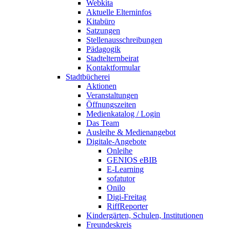
Webkita
Aktuelle Elterninfos
Kitabüro
Satzungen
Stellenausschreibungen
Pädagogik
Stadtelternbeirat
Kontaktformular
Stadtbücherei
Aktionen
Veranstaltungen
Öffnungszeiten
Medienkatalog / Login
Das Team
Ausleihe & Medienangebot
Digitale-Angebote
Onleihe
GENIOS eBIB
E-Learning
sofatutor
Onilo
Digi-Freitag
RiffReporter
Kindergärten, Schulen, Institutionen
Freundeskreis