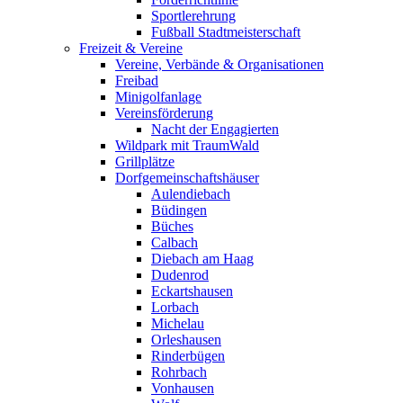
Sportlerehrung
Fußball Stadtmeisterschaft
Freizeit & Vereine
Vereine, Verbände & Organisationen
Freibad
Minigolfanlage
Vereinsförderung
Nacht der Engagierten
Wildpark mit TraumWald
Grillplätze
Dorfgemeinschaftshäuser
Aulendiebach
Büdingen
Büches
Calbach
Diebach am Haag
Dudenrod
Eckartshausen
Lorbach
Michelau
Orleshausen
Rinderbügen
Rohrbach
Vonhausen