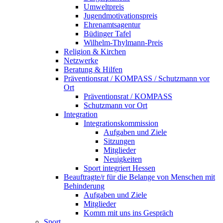
Umweltpreis
Jugendmotivationspreis
Ehrenamtsagentur
Büdinger Tafel
Wilhelm-Thylmann-Preis
Religion & Kirchen
Netzwerke
Beratung & Hilfen
Präventionsrat / KOMPASS / Schutzmann vor
Ort
Präventionsrat / KOMPASS
Schutzmann vor Ort
Integration
Integrationskommission
Aufgaben und Ziele
Sitzungen
Mitglieder
Neuigkeiten
Sport integriert Hessen
Beauftragte/r für die Belange von Menschen mit
Behinderung
Aufgaben und Ziele
Mitglieder
Komm mit uns ins Gespräch
Sport