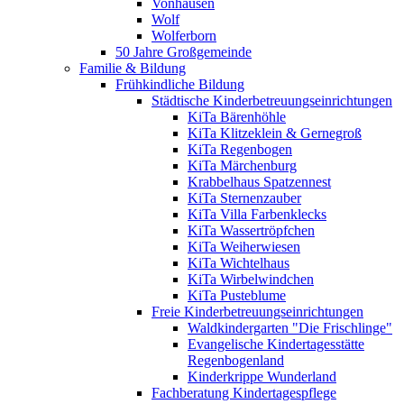
Vonhausen
Wolf
Wolferborn
50 Jahre Großgemeinde
Familie & Bildung
Frühkindliche Bildung
Städtische Kinderbetreuungseinrichtungen
KiTa Bärenhöhle
KiTa Klitzeklein & Gernegroß
KiTa Regenbogen
KiTa Märchenburg
Krabbelhaus Spatzennest
KiTa Sternenzauber
KiTa Villa Farbenklecks
KiTa Wassertröpfchen
KiTa Weiherwiesen
KiTa Wichtelhaus
KiTa Wirbelwindchen
KiTa Pusteblume
Freie Kinderbetreuungseinrichtungen
Waldkindergarten "Die Frischlinge"
Evangelische Kindertagesstätte
Regenbogenland
Kinderkrippe Wunderland
Fachberatung Kindertagespflege