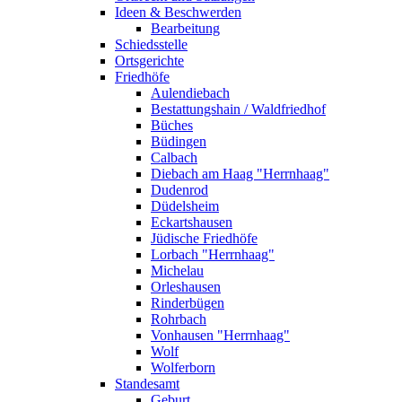
Ideen & Beschwerden
Bearbeitung
Schiedsstelle
Ortsgerichte
Friedhöfe
Aulendiebach
Bestattungshain / Waldfriedhof
Büches
Büdingen
Calbach
Diebach am Haag "Herrnhaag"
Dudenrod
Düdelsheim
Eckartshausen
Jüdische Friedhöfe
Lorbach "Herrnhaag"
Michelau
Orleshausen
Rinderbügen
Rohrbach
Vonhausen "Herrnhaag"
Wolf
Wolferborn
Standesamt
Geburt