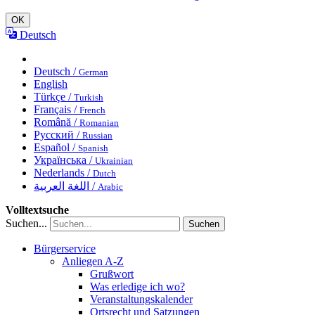
OK
Deutsch
Deutsch /
German
English
Türkçe /
Turkish
Français /
French
Română /
Romanian
Русский /
Russian
Español /
Spanish
Українська /
Ukrainian
Nederlands /
Dutch
اللغة العربية /
Arabic
Volltextsuche
Suchen...
Suchen
Bürgerservice
Anliegen A-Z
Grußwort
Was erledige ich wo?
Veranstaltungskalender
Ortsrecht und Satzungen