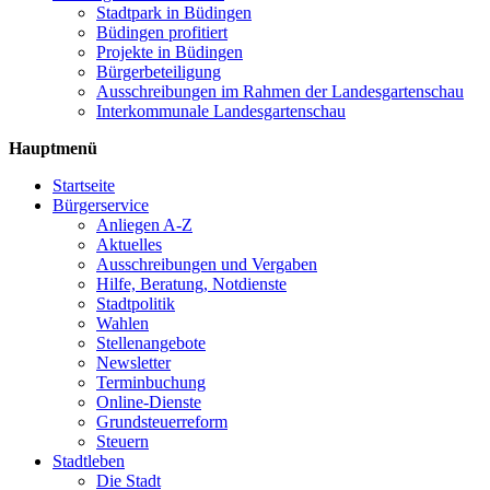
Stadtpark in Büdingen
Büdingen profitiert
Projekte in Büdingen
Bürgerbeteiligung
Ausschreibungen im Rahmen der Landesgartenschau
Interkommunale Landesgartenschau
Hauptmenü
Startseite
Bürgerservice
Anliegen A-Z
Aktuelles
Ausschreibungen und Vergaben
Hilfe, Beratung, Notdienste
Stadtpolitik
Wahlen
Stellenangebote
Newsletter
Terminbuchung
Online-Dienste
Grundsteuerreform
Steuern
Stadtleben
Die Stadt