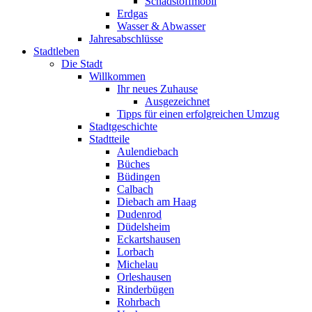
Schadstoffmobil
Erdgas
Wasser & Abwasser
Jahresabschlüsse
Stadtleben
Die Stadt
Willkommen
Ihr neues Zuhause
Ausgezeichnet
Tipps für einen erfolgreichen Umzug
Stadtgeschichte
Stadtteile
Aulendiebach
Büches
Büdingen
Calbach
Diebach am Haag
Dudenrod
Düdelsheim
Eckartshausen
Lorbach
Michelau
Orleshausen
Rinderbügen
Rohrbach