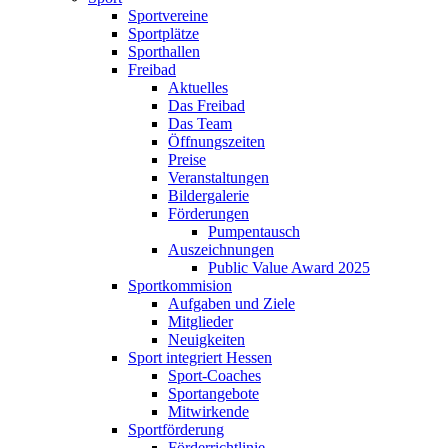
Sportvereine
Sportplätze
Sporthallen
Freibad
Aktuelles
Das Freibad
Das Team
Öffnungszeiten
Preise
Veranstaltungen
Bildergalerie
Förderungen
Pumpentausch
Auszeichnungen
Public Value Award 2025
Sportkommision
Aufgaben und Ziele
Mitglieder
Neuigkeiten
Sport integriert Hessen
Sport-Coaches
Sportangebote
Mitwirkende
Sportförderung
Förderrichtlinie