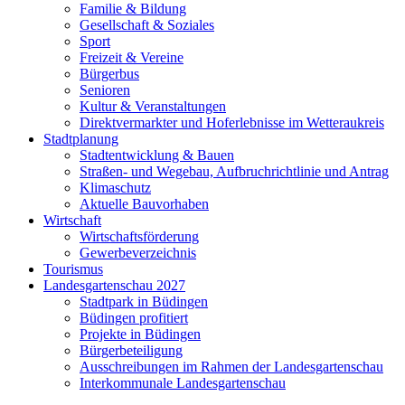
Familie & Bildung
Gesellschaft & Soziales
Sport
Freizeit & Vereine
Bürgerbus
Senioren
Kultur & Veranstaltungen
Direktvermarkter und Hoferlebnisse im Wetteraukreis
Stadtplanung
Stadtentwicklung & Bauen
Straßen- und Wegebau, Aufbruchrichtlinie und Antrag
Klimaschutz
Aktuelle Bauvorhaben
Wirtschaft
Wirtschaftsförderung
Gewerbeverzeichnis
Tourismus
Landesgartenschau 2027
Stadtpark in Büdingen
Büdingen profitiert
Projekte in Büdingen
Bürgerbeteiligung
Ausschreibungen im Rahmen der Landesgartenschau
Interkommunale Landesgartenschau