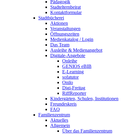
Pädagogik
Stadtelternbeirat
Kontaktformular
Stadtbücherei
Aktionen
Veranstaltungen
Öffnungszeiten
Medienkatalog / Login
Das Team
Ausleihe & Medienangebot
Digitale-Angebote
Onleihe
GENIOS eBIB
E-Learning
sofatutor
Onilo
Digi-Freitag
RiffReporter
Kindergärten, Schulen, Institutionen
Freundeskreis
FAQ
Familienzentrum
Aktuelles
Allgemein
Über das Familienzentrum