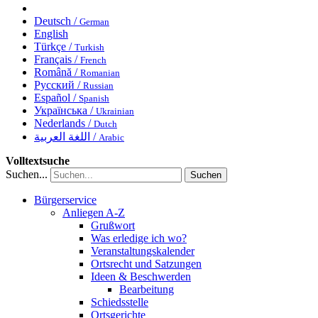
Deutsch /
German
English
Türkçe /
Turkish
Français /
French
Română /
Romanian
Русский /
Russian
Español /
Spanish
Українська /
Ukrainian
Nederlands /
Dutch
اللغة العربية /
Arabic
Volltextsuche
Suchen...
Suchen
Bürgerservice
Anliegen A-Z
Grußwort
Was erledige ich wo?
Veranstaltungskalender
Ortsrecht und Satzungen
Ideen & Beschwerden
Bearbeitung
Schiedsstelle
Ortsgerichte