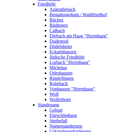
Friedhöfe
Aulendiebach
Bestattungshain / Waldfriedhof
Büches
Büdingen
Calbach
Diebach am Haag "Herrnhaag"
Dudenrod
Düdelsheim
Eckartshausen
Jüdische Friedhöfe
Lorbach "Herrnhaag"
Michelau
Orleshausen
Rinderbügen
Rohrbach
Vonhausen "Herrnhaag"
Wolf
Wolferborn
Standesamt
Geburt
Eheschließung
Sterbefall
Namensänderung
Urkundenanforderung