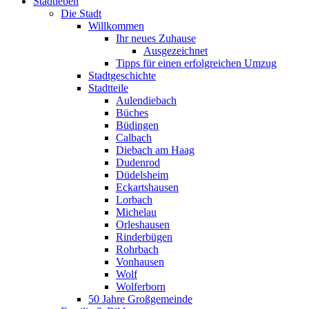
Stadtleben
Die Stadt
Willkommen
Ihr neues Zuhause
Ausgezeichnet
Tipps für einen erfolgreichen Umzug
Stadtgeschichte
Stadtteile
Aulendiebach
Büches
Büdingen
Calbach
Diebach am Haag
Dudenrod
Düdelsheim
Eckartshausen
Lorbach
Michelau
Orleshausen
Rinderbügen
Rohrbach
Vonhausen
Wolf
Wolferborn
50 Jahre Großgemeinde