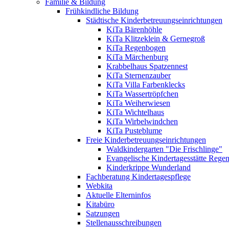
Familie & Bildung
Frühkindliche Bildung
Städtische Kinderbetreuungseinrichtungen
KiTa Bärenhöhle
KiTa Klitzeklein & Gernegroß
KiTa Regenbogen
KiTa Märchenburg
Krabbelhaus Spatzennest
KiTa Sternenzauber
KiTa Villa Farbenklecks
KiTa Wassertröpfchen
KiTa Weiherwiesen
KiTa Wichtelhaus
KiTa Wirbelwindchen
KiTa Pusteblume
Freie Kinderbetreuungseinrichtungen
Waldkindergarten "Die Frischlinge"
Evangelische Kindertagesstätte Rege
Kinderkrippe Wunderland
Fachberatung Kindertagespflege
Webkita
Aktuelle Elterninfos
Kitabüro
Satzungen
Stellenausschreibungen