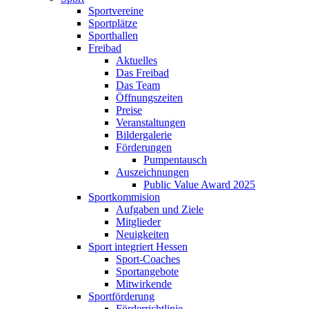
Sportvereine
Sportplätze
Sporthallen
Freibad
Aktuelles
Das Freibad
Das Team
Öffnungszeiten
Preise
Veranstaltungen
Bildergalerie
Förderungen
Pumpentausch
Auszeichnungen
Public Value Award 2025
Sportkommision
Aufgaben und Ziele
Mitglieder
Neuigkeiten
Sport integriert Hessen
Sport-Coaches
Sportangebote
Mitwirkende
Sportförderung
Förderrichtlinie