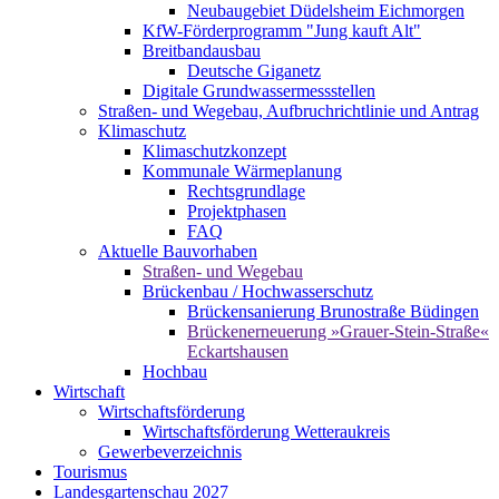
Neubaugebiet Düdelsheim Eichmorgen
KfW-Förderprogramm "Jung kauft Alt"
Breitbandausbau
Deutsche Giganetz
Digitale Grundwassermessstellen
Straßen- und Wegebau, Aufbruchrichtlinie und Antrag
Klimaschutz
Klimaschutzkonzept
Kommunale Wärmeplanung
Rechtsgrundlage
Projektphasen
FAQ
Aktuelle Bauvorhaben
Straßen- und Wegebau
Brückenbau / Hochwasserschutz
Brückensanierung Brunostraße Büdingen
Brückenerneuerung »Grauer-Stein-Straße«
Eckartshausen
Hochbau
Wirtschaft
Wirtschaftsförderung
Wirtschaftsförderung Wetteraukreis
Gewerbeverzeichnis
Tourismus
Landesgartenschau 2027