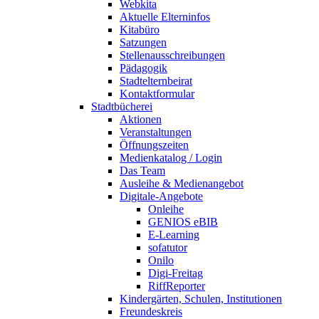
Webkita
Aktuelle Elterninfos
Kitabüro
Satzungen
Stellenausschreibungen
Pädagogik
Stadtelternbeirat
Kontaktformular
Stadtbücherei
Aktionen
Veranstaltungen
Öffnungszeiten
Medienkatalog / Login
Das Team
Ausleihe & Medienangebot
Digitale-Angebote
Onleihe
GENIOS eBIB
E-Learning
sofatutor
Onilo
Digi-Freitag
RiffReporter
Kindergärten, Schulen, Institutionen
Freundeskreis