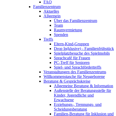
FAQ
Familienzentrum
Aktuelles
Allgemein
Über das Familienzentrum
Team
Raumvermietung
Spenden
Treffs
Eltern-Kind-Gruppen
Drop In(klusive) - Familienfrühstück
Spielplatzbesuche des Spielmobils
Sprachcafé für Frauen
PC-Treff für Senioren
Spiel- und Sprachfördertreffs
Veranstaltungen des Familienzentrums
Willkommenstasche für Neugeborene
Beratung & Gesprächskreise
Allgemeine Beratung & Information
Außenstelle der Beratungsstelle für
Kinder, Jugendliche und
Erwachsene
Erziehungs-, Trennungs- und
Scheidungsberatung
Familien-Beratung für Inklusion und