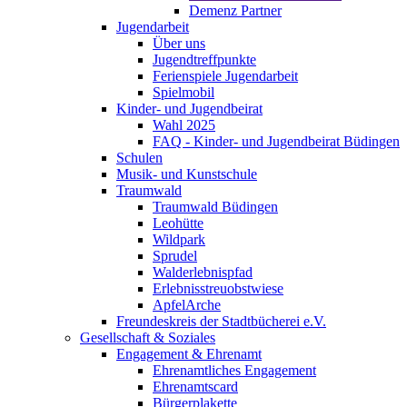
Demenz Partner
Jugendarbeit
Über uns
Jugendtreffpunkte
Ferienspiele Jugendarbeit
Spielmobil
Kinder- und Jugendbeirat
Wahl 2025
FAQ - Kinder- und Jugendbeirat Büdingen
Schulen
Musik- und Kunstschule
Traumwald
Traumwald Büdingen
Leohütte
Wildpark
Sprudel
Walderlebnispfad
Erlebnisstreuobstwiese
ApfelArche
Freundeskreis der Stadtbücherei e.V.
Gesellschaft & Soziales
Engagement & Ehrenamt
Ehrenamtliches Engagement
Ehrenamtscard
Bürgerplakette