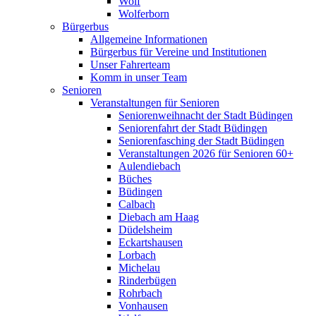
Wolf
Wolferborn
Bürgerbus
Allgemeine Informationen
Bürgerbus für Vereine und Institutionen
Unser Fahrerteam
Komm in unser Team
Senioren
Veranstaltungen für Senioren
Seniorenweihnacht der Stadt Büdingen
Seniorenfahrt der Stadt Büdingen
Seniorenfasching der Stadt Büdingen
Veranstaltungen 2026 für Senioren 60+
Aulendiebach
Büches
Büdingen
Calbach
Diebach am Haag
Düdelsheim
Eckartshausen
Lorbach
Michelau
Rinderbügen
Rohrbach
Vonhausen