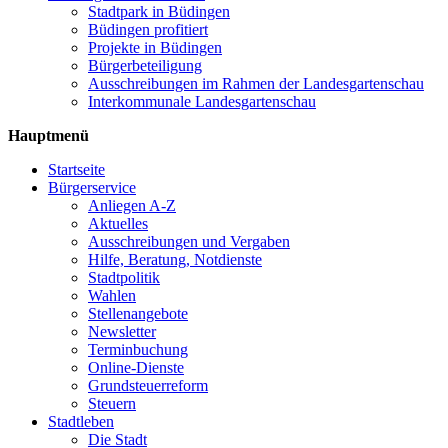
Stadtpark in Büdingen
Büdingen profitiert
Projekte in Büdingen
Bürgerbeteiligung
Ausschreibungen im Rahmen der Landesgartenschau
Interkommunale Landesgartenschau
Hauptmenü
Startseite
Bürgerservice
Anliegen A-Z
Aktuelles
Ausschreibungen und Vergaben
Hilfe, Beratung, Notdienste
Stadtpolitik
Wahlen
Stellenangebote
Newsletter
Terminbuchung
Online-Dienste
Grundsteuerreform
Steuern
Stadtleben
Die Stadt