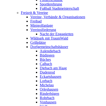
Sportlerehrung
Fußball Stadtmeisterschaft
Freizeit & Vereine
Vereine, Verbände & Organisationen
Freibad
Minigolfanlage
Vereinsförderung
Nacht der Engagierten
Wildpark mit TraumWald
Grillplätze
Dorfgemeinschaftshäuser
Aulendiebach
Büdingen
Büches
Calbach
Diebach am Haag
Dudenrod
Eckartshausen
Lorbach
Michelau
Orleshausen
Rinderbügen
Rohrbach
Vonhausen