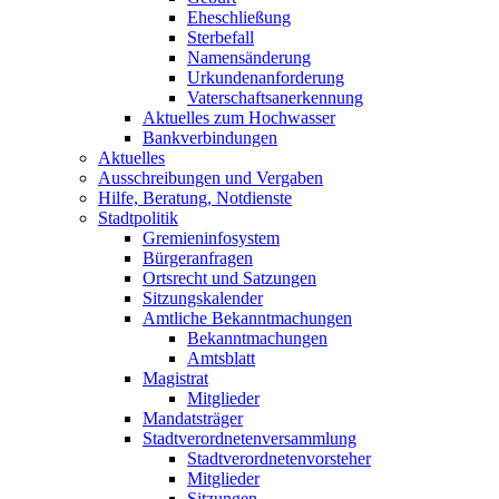
Eheschließung
Sterbefall
Namensänderung
Urkundenanforderung
Vaterschaftsanerkennung
Aktuelles zum Hochwasser
Bankverbindungen
Aktuelles
Ausschreibungen und Vergaben
Hilfe, Beratung, Notdienste
Stadtpolitik
Gremieninfosystem
Bürgeranfragen
Ortsrecht und Satzungen
Sitzungskalender
Amtliche Bekanntmachungen
Bekanntmachungen
Amtsblatt
Magistrat
Mitglieder
Mandatsträger
Stadtverordnetenversammlung
Stadtverordnetenvorsteher
Mitglieder
Sitzungen