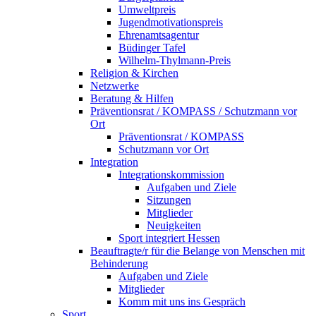
Umweltpreis
Jugendmotivationspreis
Ehrenamtsagentur
Büdinger Tafel
Wilhelm-Thylmann-Preis
Religion & Kirchen
Netzwerke
Beratung & Hilfen
Präventionsrat / KOMPASS / Schutzmann vor
Ort
Präventionsrat / KOMPASS
Schutzmann vor Ort
Integration
Integrationskommission
Aufgaben und Ziele
Sitzungen
Mitglieder
Neuigkeiten
Sport integriert Hessen
Beauftragte/r für die Belange von Menschen mit
Behinderung
Aufgaben und Ziele
Mitglieder
Komm mit uns ins Gespräch
Sport