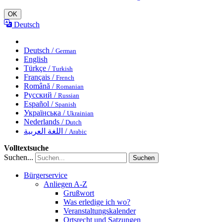
OK
Deutsch
Deutsch /
German
English
Türkçe /
Turkish
Français /
French
Română /
Romanian
Русский /
Russian
Español /
Spanish
Українська /
Ukrainian
Nederlands /
Dutch
اللغة العربية /
Arabic
Volltextsuche
Suchen...
Suchen
Bürgerservice
Anliegen A-Z
Grußwort
Was erledige ich wo?
Veranstaltungskalender
Ortsrecht und Satzungen