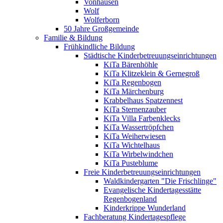
Vonhausen
Wolf
Wolferborn
50 Jahre Großgemeinde
Familie & Bildung
Frühkindliche Bildung
Städtische Kinderbetreuungseinrichtungen
KiTa Bärenhöhle
KiTa Klitzeklein & Gernegroß
KiTa Regenbogen
KiTa Märchenburg
Krabbelhaus Spatzennest
KiTa Sternenzauber
KiTa Villa Farbenklecks
KiTa Wassertröpfchen
KiTa Weiherwiesen
KiTa Wichtelhaus
KiTa Wirbelwindchen
KiTa Pusteblume
Freie Kinderbetreuungseinrichtungen
Waldkindergarten "Die Frischlinge"
Evangelische Kindertagesstätte
Regenbogenland
Kinderkrippe Wunderland
Fachberatung Kindertagespflege