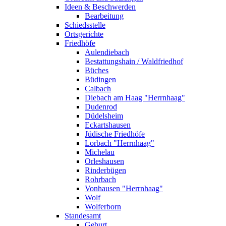
Ideen & Beschwerden
Bearbeitung
Schiedsstelle
Ortsgerichte
Friedhöfe
Aulendiebach
Bestattungshain / Waldfriedhof
Büches
Büdingen
Calbach
Diebach am Haag "Herrnhaag"
Dudenrod
Düdelsheim
Eckartshausen
Jüdische Friedhöfe
Lorbach "Herrnhaag"
Michelau
Orleshausen
Rinderbügen
Rohrbach
Vonhausen "Herrnhaag"
Wolf
Wolferborn
Standesamt
Geburt