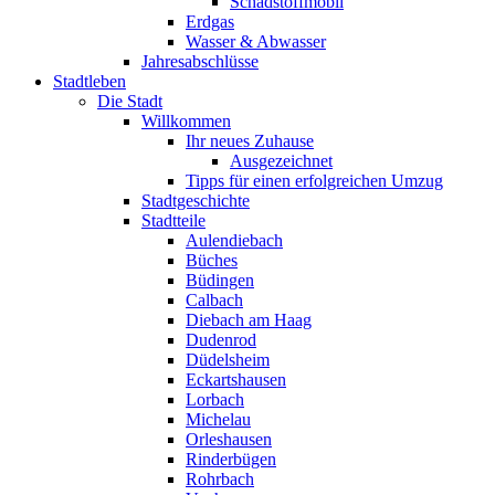
Schadstoffmobil
Erdgas
Wasser & Abwasser
Jahresabschlüsse
Stadtleben
Die Stadt
Willkommen
Ihr neues Zuhause
Ausgezeichnet
Tipps für einen erfolgreichen Umzug
Stadtgeschichte
Stadtteile
Aulendiebach
Büches
Büdingen
Calbach
Diebach am Haag
Dudenrod
Düdelsheim
Eckartshausen
Lorbach
Michelau
Orleshausen
Rinderbügen
Rohrbach