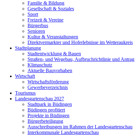
Familie & Bildung
Gesellschaft & Soziales
Sport
Freizeit & Vereine
Bürgerbus
Senioren
Kultur & Veranstaltungen
Direktvermarkter und Hoferlebnisse im Wetteraukreis
Stadtplanung
Stadtentwicklung & Bauen
Straßen- und Wegebau, Aufbruchrichtlinie und Antrag
Klimaschutz
Aktuelle Bauvorhaben
Wirtschaft
Wirtschaftsförderung
Gewerbeverzeichnis
Tourismus
Landesgartenschau 2027
Stadtpark in Büdingen
Büdingen profitiert
Projekte in Büdingen
Bürgerbeteiligung
Ausschreibungen im Rahmen der Landesgartenschau
Interkommunale Landesgartenschau