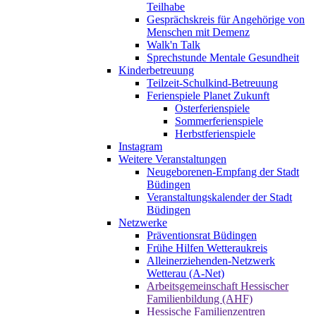
Teilhabe
Gesprächskreis für Angehörige von
Menschen mit Demenz
Walk'n Talk
Sprechstunde Mentale Gesundheit
Kinderbetreuung
Teilzeit-Schulkind-Betreuung
Ferienspiele Planet Zukunft
Osterferienspiele
Sommerferienspiele
Herbstferienspiele
Instagram
Weitere Veranstaltungen
Neugeborenen-Empfang der Stadt
Büdingen
Veranstaltungskalender der Stadt
Büdingen
Netzwerke
Präventionsrat Büdingen
Frühe Hilfen Wetteraukreis
Alleinerziehenden-Netzwerk
Wetterau (A-Net)
Arbeitsgemeinschaft Hessischer
Familienbildung (AHF)
Hessische Familienzentren