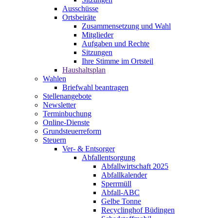
Ausschüsse
Ortsbeiräte
Zusammensetzung und Wahl
Mitglieder
Aufgaben und Rechte
Sitzungen
Ihre Stimme im Ortsteil
Haushaltsplan
Wahlen
Briefwahl beantragen
Stellenangebote
Newsletter
Terminbuchung
Online-Dienste
Grundsteuerreform
Steuern
Ver- & Entsorger
Abfallentsorgung
Abfallwirtschaft 2025
Abfallkalender
Sperrmüll
Abfall-ABC
Gelbe Tonne
Recyclinghof Büdingen