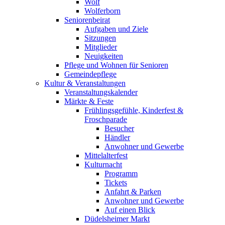
Wolf
Wolferborn
Seniorenbeirat
Aufgaben und Ziele
Sitzungen
Mitglieder
Neuigkeiten
Pflege und Wohnen für Senioren
Gemeindepflege
Kultur & Veranstaltungen
Veranstaltungskalender
Märkte & Feste
Frühlingsgefühle, Kinderfest &
Froschparade
Besucher
Händler
Anwohner und Gewerbe
Mittelalterfest
Kulturnacht
Programm
Tickets
Anfahrt & Parken
Anwohner und Gewerbe
Auf einen Blick
Düdelsheimer Markt