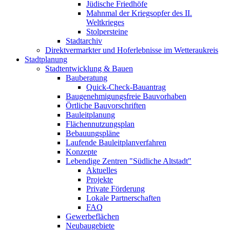
Jüdische Friedhöfe
Mahnmal der Kriegsopfer des II.
Weltkrieges
Stolpersteine
Stadtarchiv
Direktvermarkter und Hoferlebnisse im Wetteraukreis
Stadtplanung
Stadtentwicklung & Bauen
Bauberatung
Quick-Check-Bauantrag
Baugenehmigungsfreie Bauvorhaben
Örtliche Bauvorschriften
Bauleitplanung
Flächennutzungsplan
Bebauungspläne
Laufende Bauleitplanverfahren
Konzepte
Lebendige Zentren "Südliche Altstadt"
Aktuelles
Projekte
Private Förderung
Lokale Partnerschaften
FAQ
Gewerbeflächen
Neubaugebiete