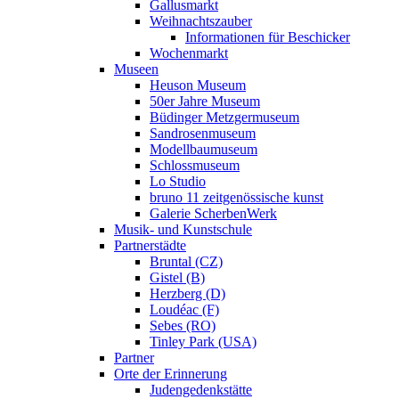
Gallusmarkt
Weihnachtszauber
Informationen für Beschicker
Wochenmarkt
Museen
Heuson Museum
50er Jahre Museum
Büdinger Metzgermuseum
Sandrosenmuseum
Modellbaumuseum
Schlossmuseum
Lo Studio
bruno 11 zeitgenössische kunst
Galerie ScherbenWerk
Musik- und Kunstschule
Partnerstädte
Bruntal (CZ)
Gistel (B)
Herzberg (D)
Loudéac (F)
Sebes (RO)
Tinley Park (USA)
Partner
Orte der Erinnerung
Judengedenkstätte