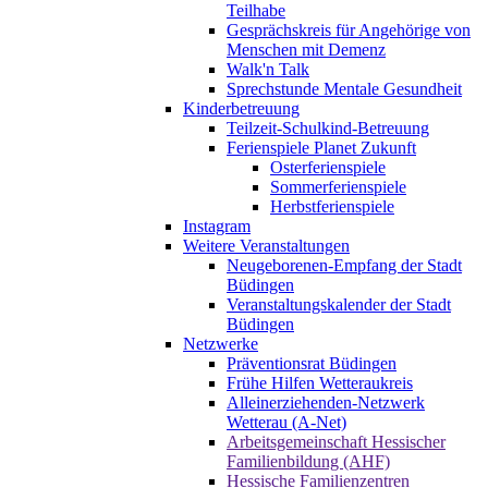
Teilhabe
Gesprächskreis für Angehörige von
Menschen mit Demenz
Walk'n Talk
Sprechstunde Mentale Gesundheit
Kinderbetreuung
Teilzeit-Schulkind-Betreuung
Ferienspiele Planet Zukunft
Osterferienspiele
Sommerferienspiele
Herbstferienspiele
Instagram
Weitere Veranstaltungen
Neugeborenen-Empfang der Stadt
Büdingen
Veranstaltungskalender der Stadt
Büdingen
Netzwerke
Präventionsrat Büdingen
Frühe Hilfen Wetteraukreis
Alleinerziehenden-Netzwerk
Wetterau (A-Net)
Arbeitsgemeinschaft Hessischer
Familienbildung (AHF)
Hessische Familienzentren