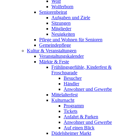
Wolf
Wolferborn
Seniorenbeirat
Aufgaben und Ziele
Sitzungen
Mitglieder
Neuigkeiten
Pflege und Wohnen für Senioren
Gemeindepflege
Kultur & Veranstaltungen
Veranstaltungskalender
Märkte & Feste
Frühlingsgefühle, Kinderfest &
Froschparade
Besucher
Händler
Anwohner und Gewerbe
Mittelalterfest
Kulturnacht
Programm
Tickets
Anfahrt & Parken
Anwohner und Gewerbe
Auf einen Blick
Düdelsheimer Markt