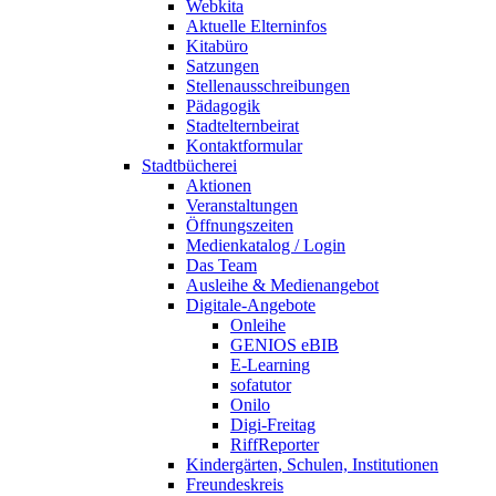
Webkita
Aktuelle Elterninfos
Kitabüro
Satzungen
Stellenausschreibungen
Pädagogik
Stadtelternbeirat
Kontaktformular
Stadtbücherei
Aktionen
Veranstaltungen
Öffnungszeiten
Medienkatalog / Login
Das Team
Ausleihe & Medienangebot
Digitale-Angebote
Onleihe
GENIOS eBIB
E-Learning
sofatutor
Onilo
Digi-Freitag
RiffReporter
Kindergärten, Schulen, Institutionen
Freundeskreis