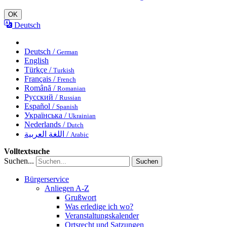
OK
Deutsch
Deutsch /
German
English
Türkçe /
Turkish
Français /
French
Română /
Romanian
Русский /
Russian
Español /
Spanish
Українська /
Ukrainian
Nederlands /
Dutch
اللغة العربية /
Arabic
Volltextsuche
Suchen...
Suchen
Bürgerservice
Anliegen A-Z
Grußwort
Was erledige ich wo?
Veranstaltungskalender
Ortsrecht und Satzungen