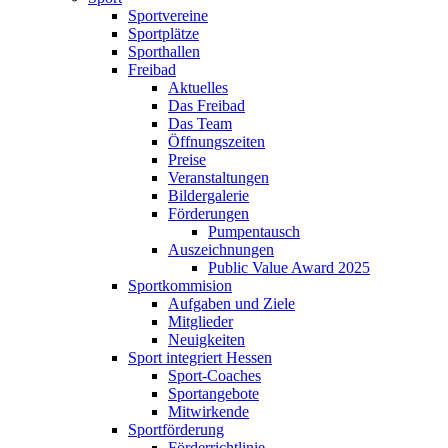
Sportvereine
Sportplätze
Sporthallen
Freibad
Aktuelles
Das Freibad
Das Team
Öffnungszeiten
Preise
Veranstaltungen
Bildergalerie
Förderungen
Pumpentausch
Auszeichnungen
Public Value Award 2025
Sportkommision
Aufgaben und Ziele
Mitglieder
Neuigkeiten
Sport integriert Hessen
Sport-Coaches
Sportangebote
Mitwirkende
Sportförderung
Förderrichtlinie