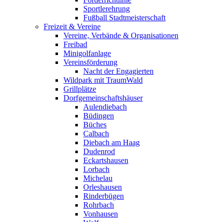
Sportlerehrung
Fußball Stadtmeisterschaft
Freizeit & Vereine
Vereine, Verbände & Organisationen
Freibad
Minigolfanlage
Vereinsförderung
Nacht der Engagierten
Wildpark mit TraumWald
Grillplätze
Dorfgemeinschaftshäuser
Aulendiebach
Büdingen
Büches
Calbach
Diebach am Haag
Dudenrod
Eckartshausen
Lorbach
Michelau
Orleshausen
Rinderbügen
Rohrbach
Vonhausen