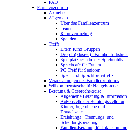
FAQ
Familienzentrum
Aktuelles
Allgemein
Über das Familienzentrum
Team
Raumvermietung
Spenden
Treffs
Eltern-Kind-Gruppen
Drop In(klusive) - Familienfrühstück
Spielplatzbesuche des Spielmobils
Sprachcafé für Frauen
PC-Treff für Senioren
Spiel- und Sprachfördertreffs
Veranstaltungen des Familienzentrums
Willkommenstasche für Neugeborene
Beratung & Gesprächskreise
Allgemeine Beratung & Information
Außenstelle der Beratungsstelle für
Kinder, Jugendliche und
Erwachsene
Erziehungs-, Trennungs- und
Scheidungsberatung
Familien-Beratung für Inklusion und