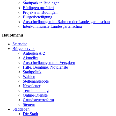
Stadtpark in Büdingen
Büdingen profitiert
Projekte in Büdingen
Bürgerbeteiligung
Ausschreibungen im Rahmen der Landesgartenschau
Interkommunale Landesgartenschau
Hauptmenü
Startseite
Bürgerservice
Anliegen A-Z
Aktuelles
Ausschreibungen und Vergaben
Hilfe, Beratung, Notdienste
Stadtpolitik
Wahlen
Stellenangebote
Newsletter
Terminbuchung
Online-Dienste
Grundsteuerreform
Steuern
Stadtleben
Die Stadt