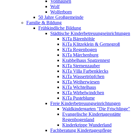
Vonhausen
Wolf
Wolferborn
50 Jahre Großgemeinde
Familie & Bildung
Frühkindliche Bildung
Städtische Kinderbetreuungseinrichtungen
KiTa Bärenhöhle
KiTa Klitzeklein & Gernegroß
KiTa Regenbogen
KiTa Märchenburg
Krabbelhaus Spatzennest
KiTa Sternenzauber
KiTa Villa Farbenklecks
KiTa Wassertröpfchen
KiTa Weiherwiesen
KiTa Wichtelhaus
KiTa Wirbelwindchen
KiTa Pusteblume
Freie Kinderbetreuungseinrichtungen
Waldkindergarten "Die Frischlinge"
Evangelische Kindertagesstätte
Regenbogenland
Kinderkrippe Wunderland
Fachberatung Kindertagespflege