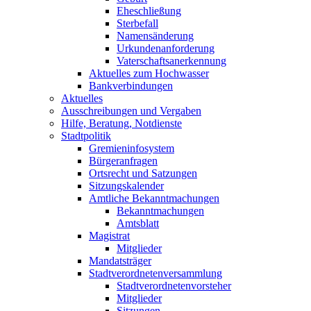
Eheschließung
Sterbefall
Namensänderung
Urkundenanforderung
Vaterschaftsanerkennung
Aktuelles zum Hochwasser
Bankverbindungen
Aktuelles
Ausschreibungen und Vergaben
Hilfe, Beratung, Notdienste
Stadtpolitik
Gremieninfosystem
Bürgeranfragen
Ortsrecht und Satzungen
Sitzungskalender
Amtliche Bekanntmachungen
Bekanntmachungen
Amtsblatt
Magistrat
Mitglieder
Mandatsträger
Stadtverordnetenversammlung
Stadtverordnetenvorsteher
Mitglieder
Sitzungen