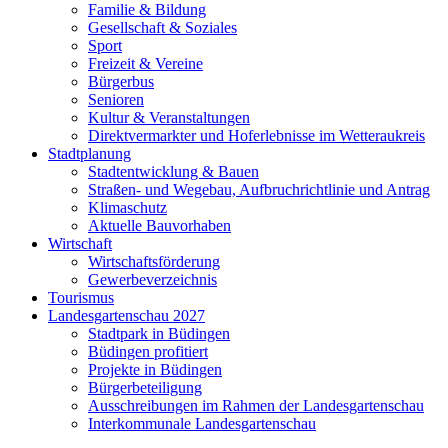
Familie & Bildung
Gesellschaft & Soziales
Sport
Freizeit & Vereine
Bürgerbus
Senioren
Kultur & Veranstaltungen
Direktvermarkter und Hoferlebnisse im Wetteraukreis
Stadtplanung
Stadtentwicklung & Bauen
Straßen- und Wegebau, Aufbruchrichtlinie und Antrag
Klimaschutz
Aktuelle Bauvorhaben
Wirtschaft
Wirtschaftsförderung
Gewerbeverzeichnis
Tourismus
Landesgartenschau 2027
Stadtpark in Büdingen
Büdingen profitiert
Projekte in Büdingen
Bürgerbeteiligung
Ausschreibungen im Rahmen der Landesgartenschau
Interkommunale Landesgartenschau