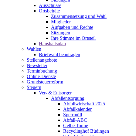
Ausschüsse
Ortsbeiräte
Zusammensetzung und Wahl
Mitglieder
Aufgaben und Rechte
Sitzungen
Ihre Stimme im Ortsteil
Haushaltsplan
Wahlen
Briefwahl beantragen
Stellenangebote
Newsletter
Terminbuchung
Online-Dienste
Grundsteuerreform
Steuern
Ver- & Entsorger
Abfallentsorgung
Abfallwirtschaft 2025
Abfallkalender
Sperrmüll
Abfall-ABC
Gelbe Tonne
Recyclinghof Büdingen