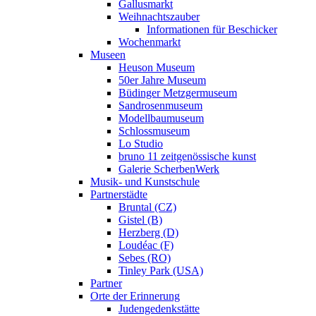
Gallusmarkt
Weihnachtszauber
Informationen für Beschicker
Wochenmarkt
Museen
Heuson Museum
50er Jahre Museum
Büdinger Metzgermuseum
Sandrosenmuseum
Modellbaumuseum
Schlossmuseum
Lo Studio
bruno 11 zeitgenössische kunst
Galerie ScherbenWerk
Musik- und Kunstschule
Partnerstädte
Bruntal (CZ)
Gistel (B)
Herzberg (D)
Loudéac (F)
Sebes (RO)
Tinley Park (USA)
Partner
Orte der Erinnerung
Judengedenkstätte