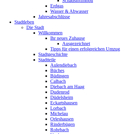
Schadstoffmobil
Erdgas
Wasser & Abwasser
Jahresabschlüsse
Stadtleben
Die Stadt
Willkommen
Ihr neues Zuhause
Ausgezeichnet
Tipps für einen erfolgreichen Umzug
Stadtgeschichte
Stadtteile
Aulendiebach
Büches
Büdingen
Calbach
Diebach am Haag
Dudenrod
Düdelsheim
Eckartshausen
Lorbach
Michelau
Orleshausen
Rinderbügen
Rohrbach