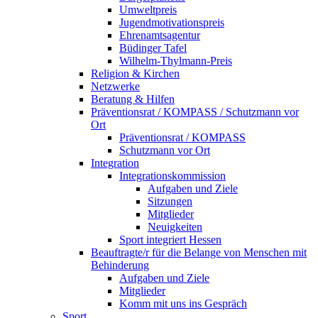
Umweltpreis
Jugendmotivationspreis
Ehrenamtsagentur
Büdinger Tafel
Wilhelm-Thylmann-Preis
Religion & Kirchen
Netzwerke
Beratung & Hilfen
Präventionsrat / KOMPASS / Schutzmann vor
Ort
Präventionsrat / KOMPASS
Schutzmann vor Ort
Integration
Integrationskommission
Aufgaben und Ziele
Sitzungen
Mitglieder
Neuigkeiten
Sport integriert Hessen
Beauftragte/r für die Belange von Menschen mit
Behinderung
Aufgaben und Ziele
Mitglieder
Komm mit uns ins Gespräch
Sport