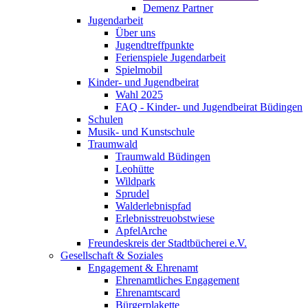
Demenz Partner
Jugendarbeit
Über uns
Jugendtreffpunkte
Ferienspiele Jugendarbeit
Spielmobil
Kinder- und Jugendbeirat
Wahl 2025
FAQ - Kinder- und Jugendbeirat Büdingen
Schulen
Musik- und Kunstschule
Traumwald
Traumwald Büdingen
Leohütte
Wildpark
Sprudel
Walderlebnispfad
Erlebnisstreuobstwiese
ApfelArche
Freundeskreis der Stadtbücherei e.V.
Gesellschaft & Soziales
Engagement & Ehrenamt
Ehrenamtliches Engagement
Ehrenamtscard
Bürgerplakette