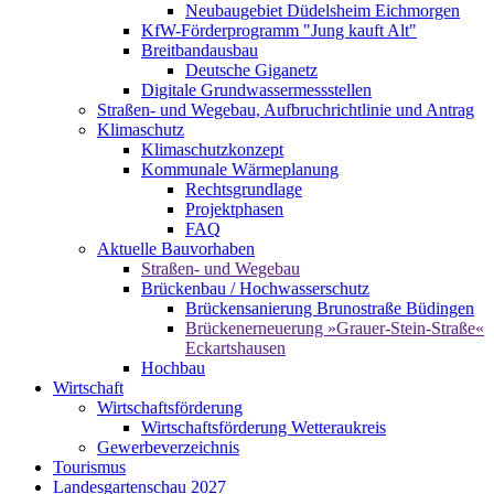
Neubaugebiet Düdelsheim Eichmorgen
KfW-Förderprogramm "Jung kauft Alt"
Breitbandausbau
Deutsche Giganetz
Digitale Grundwassermessstellen
Straßen- und Wegebau, Aufbruchrichtlinie und Antrag
Klimaschutz
Klimaschutzkonzept
Kommunale Wärmeplanung
Rechtsgrundlage
Projektphasen
FAQ
Aktuelle Bauvorhaben
Straßen- und Wegebau
Brückenbau / Hochwasserschutz
Brückensanierung Brunostraße Büdingen
Brückenerneuerung »Grauer-Stein-Straße«
Eckartshausen
Hochbau
Wirtschaft
Wirtschaftsförderung
Wirtschaftsförderung Wetteraukreis
Gewerbeverzeichnis
Tourismus
Landesgartenschau 2027