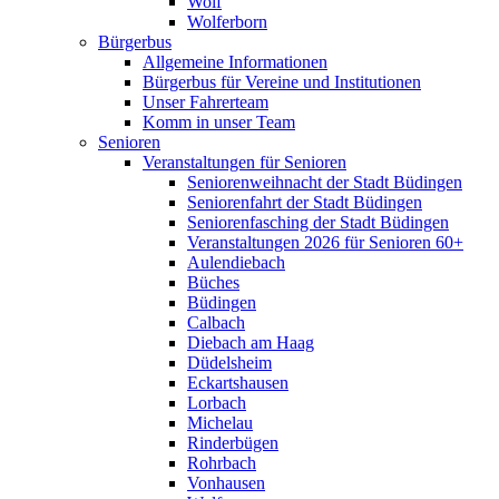
Wolf
Wolferborn
Bürgerbus
Allgemeine Informationen
Bürgerbus für Vereine und Institutionen
Unser Fahrerteam
Komm in unser Team
Senioren
Veranstaltungen für Senioren
Seniorenweihnacht der Stadt Büdingen
Seniorenfahrt der Stadt Büdingen
Seniorenfasching der Stadt Büdingen
Veranstaltungen 2026 für Senioren 60+
Aulendiebach
Büches
Büdingen
Calbach
Diebach am Haag
Düdelsheim
Eckartshausen
Lorbach
Michelau
Rinderbügen
Rohrbach
Vonhausen