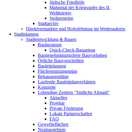
Jüdische Friedhöfe
Mahnmal der Kriegsopfer des II.
Weltkrieges
Stolpersteine
Stadtarchiv
Direktvermarkter und Hoferlebnisse im Wetteraukreis
Stadtplanung
Stadtentwicklung & Bauen
Bauberatung
Quick-Check-Bauantrag
Baugenehmigungsfreie Bauvorhaben
Örtliche Bauvorschriften
Bauleitplanung
Flächennutzungsplan
Bebauungspläne
Laufende Bauleitplanverfahren
Konzepte
Lebendige Zentren "Südliche Altstadt"
Aktuelles
Projekte
Private Förderung
Lokale Partnerschaften
FAQ
Gewerbeflächen
Neubaugebiete