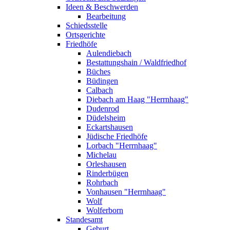
Ideen & Beschwerden
Bearbeitung
Schiedsstelle
Ortsgerichte
Friedhöfe
Aulendiebach
Bestattungshain / Waldfriedhof
Büches
Büdingen
Calbach
Diebach am Haag "Herrnhaag"
Dudenrod
Düdelsheim
Eckartshausen
Jüdische Friedhöfe
Lorbach "Herrnhaag"
Michelau
Orleshausen
Rinderbügen
Rohrbach
Vonhausen "Herrnhaag"
Wolf
Wolferborn
Standesamt
Geburt