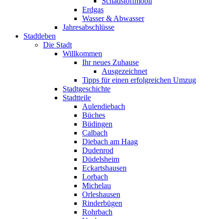
Schadstoffmobil
Erdgas
Wasser & Abwasser
Jahresabschlüsse
Stadtleben
Die Stadt
Willkommen
Ihr neues Zuhause
Ausgezeichnet
Tipps für einen erfolgreichen Umzug
Stadtgeschichte
Stadtteile
Aulendiebach
Büches
Büdingen
Calbach
Diebach am Haag
Dudenrod
Düdelsheim
Eckartshausen
Lorbach
Michelau
Orleshausen
Rinderbügen
Rohrbach