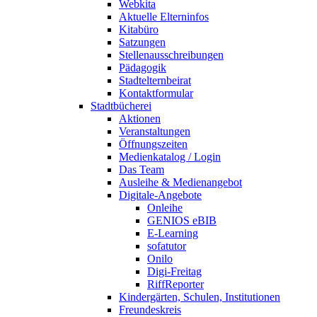
Webkita
Aktuelle Elterninfos
Kitabüro
Satzungen
Stellenausschreibungen
Pädagogik
Stadtelternbeirat
Kontaktformular
Stadtbücherei
Aktionen
Veranstaltungen
Öffnungszeiten
Medienkatalog / Login
Das Team
Ausleihe & Medienangebot
Digitale-Angebote
Onleihe
GENIOS eBIB
E-Learning
sofatutor
Onilo
Digi-Freitag
RiffReporter
Kindergärten, Schulen, Institutionen
Freundeskreis