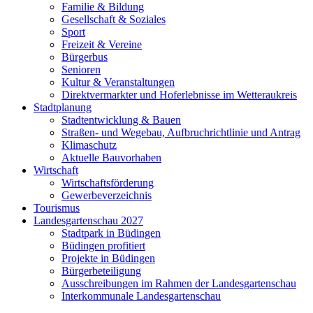
Familie & Bildung
Gesellschaft & Soziales
Sport
Freizeit & Vereine
Bürgerbus
Senioren
Kultur & Veranstaltungen
Direktvermarkter und Hoferlebnisse im Wetteraukreis
Stadtplanung
Stadtentwicklung & Bauen
Straßen- und Wegebau, Aufbruchrichtlinie und Antrag
Klimaschutz
Aktuelle Bauvorhaben
Wirtschaft
Wirtschaftsförderung
Gewerbeverzeichnis
Tourismus
Landesgartenschau 2027
Stadtpark in Büdingen
Büdingen profitiert
Projekte in Büdingen
Bürgerbeteiligung
Ausschreibungen im Rahmen der Landesgartenschau
Interkommunale Landesgartenschau