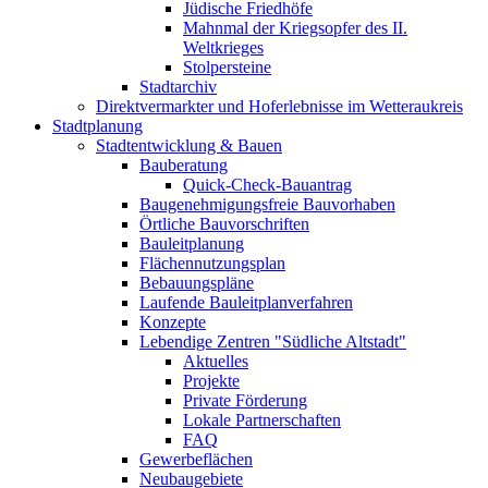
Jüdische Friedhöfe
Mahnmal der Kriegsopfer des II.
Weltkrieges
Stolpersteine
Stadtarchiv
Direktvermarkter und Hoferlebnisse im Wetteraukreis
Stadtplanung
Stadtentwicklung & Bauen
Bauberatung
Quick-Check-Bauantrag
Baugenehmigungsfreie Bauvorhaben
Örtliche Bauvorschriften
Bauleitplanung
Flächennutzungsplan
Bebauungspläne
Laufende Bauleitplanverfahren
Konzepte
Lebendige Zentren "Südliche Altstadt"
Aktuelles
Projekte
Private Förderung
Lokale Partnerschaften
FAQ
Gewerbeflächen
Neubaugebiete