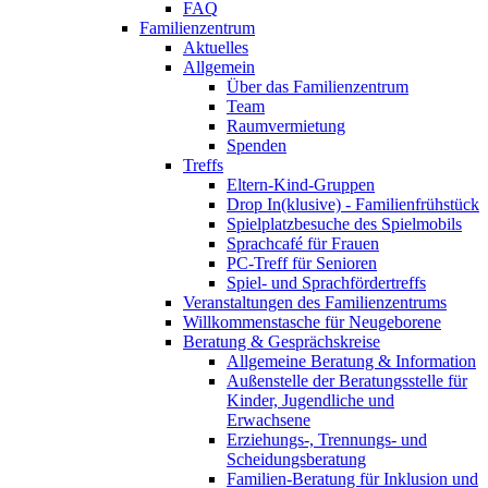
FAQ
Familienzentrum
Aktuelles
Allgemein
Über das Familienzentrum
Team
Raumvermietung
Spenden
Treffs
Eltern-Kind-Gruppen
Drop In(klusive) - Familienfrühstück
Spielplatzbesuche des Spielmobils
Sprachcafé für Frauen
PC-Treff für Senioren
Spiel- und Sprachfördertreffs
Veranstaltungen des Familienzentrums
Willkommenstasche für Neugeborene
Beratung & Gesprächskreise
Allgemeine Beratung & Information
Außenstelle der Beratungsstelle für
Kinder, Jugendliche und
Erwachsene
Erziehungs-, Trennungs- und
Scheidungsberatung
Familien-Beratung für Inklusion und