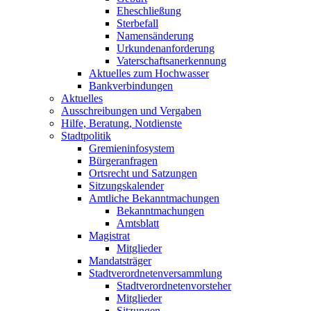
Eheschließung
Sterbefall
Namensänderung
Urkundenanforderung
Vaterschaftsanerkennung
Aktuelles zum Hochwasser
Bankverbindungen
Aktuelles
Ausschreibungen und Vergaben
Hilfe, Beratung, Notdienste
Stadtpolitik
Gremieninfosystem
Bürgeranfragen
Ortsrecht und Satzungen
Sitzungskalender
Amtliche Bekanntmachungen
Bekanntmachungen
Amtsblatt
Magistrat
Mitglieder
Mandatsträger
Stadtverordnetenversammlung
Stadtverordnetenvorsteher
Mitglieder
Sitzungen