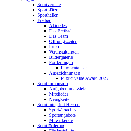
Sportvereine
Sportplätze
Sporthallen
Freibad
Aktuelles
Das Freibad
Das Team
Öffnungszeiten
Preise
Veranstaltungen
Bildergalerie
Förderungen
Pumpentausch
Auszeichnungen
Public Value Award 2025
Sportkommision
Aufgaben und Ziele
Mitglieder
Neuigkeiten
Sport integriert Hessen
Sport-Coaches
Sportangebote
Mitwirkende
Sportförderung
Förderrichtlinie