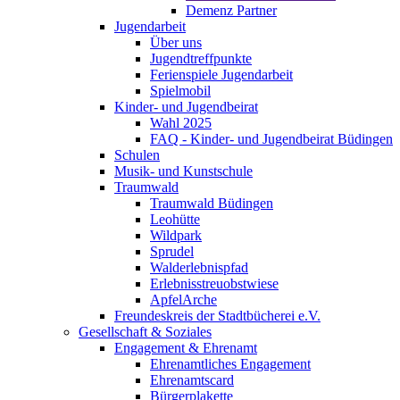
Demenz Partner
Jugendarbeit
Über uns
Jugendtreffpunkte
Ferienspiele Jugendarbeit
Spielmobil
Kinder- und Jugendbeirat
Wahl 2025
FAQ - Kinder- und Jugendbeirat Büdingen
Schulen
Musik- und Kunstschule
Traumwald
Traumwald Büdingen
Leohütte
Wildpark
Sprudel
Walderlebnispfad
Erlebnisstreuobstwiese
ApfelArche
Freundeskreis der Stadtbücherei e.V.
Gesellschaft & Soziales
Engagement & Ehrenamt
Ehrenamtliches Engagement
Ehrenamtscard
Bürgerplakette