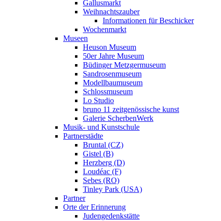
Gallusmarkt
Weihnachtszauber
Informationen für Beschicker
Wochenmarkt
Museen
Heuson Museum
50er Jahre Museum
Büdinger Metzgermuseum
Sandrosenmuseum
Modellbaumuseum
Schlossmuseum
Lo Studio
bruno 11 zeitgenössische kunst
Galerie ScherbenWerk
Musik- und Kunstschule
Partnerstädte
Bruntal (CZ)
Gistel (B)
Herzberg (D)
Loudéac (F)
Sebes (RO)
Tinley Park (USA)
Partner
Orte der Erinnerung
Judengedenkstätte