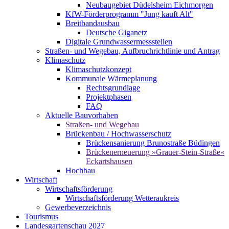
Neubaugebiet Düdelsheim Eichmorgen
KfW-Förderprogramm "Jung kauft Alt"
Breitbandausbau
Deutsche Giganetz
Digitale Grundwassermessstellen
Straßen- und Wegebau, Aufbruchrichtlinie und Antrag
Klimaschutz
Klimaschutzkonzept
Kommunale Wärmeplanung
Rechtsgrundlage
Projektphasen
FAQ
Aktuelle Bauvorhaben
Straßen- und Wegebau
Brückenbau / Hochwasserschutz
Brückensanierung Brunostraße Büdingen
Brückenerneuerung »Grauer-Stein-Straße«
Eckartshausen
Hochbau
Wirtschaft
Wirtschaftsförderung
Wirtschaftsförderung Wetteraukreis
Gewerbeverzeichnis
Tourismus
Landesgartenschau 2027