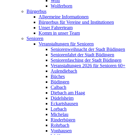
Wolf
Wolferborn
Bürgerbus
Allgemeine Informationen
Bürgerbus für Vereine und Institutionen
Unser Fahrerteam
Komm in unser Team
Senioren
Veranstaltungen für Senioren
Seniorenweihnacht der Stadt Büdingen
Seniorenfahrt der Stadt Büdingen
Seniorenfasching der Stadt Büdingen
Veranstaltungen 2026 für Senioren 60+
Aulendiebach
Büches
Büdingen
Calbach
Diebach am Haag
Düdelsheim
Eckartshausen
Lorbach
Michelau
Rinderbügen
Rohrbach
Vonhausen