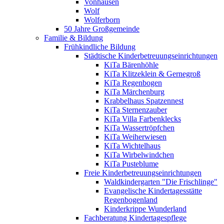
Vonhausen
Wolf
Wolferborn
50 Jahre Großgemeinde
Familie & Bildung
Frühkindliche Bildung
Städtische Kinderbetreuungseinrichtungen
KiTa Bärenhöhle
KiTa Klitzeklein & Gernegroß
KiTa Regenbogen
KiTa Märchenburg
Krabbelhaus Spatzennest
KiTa Sternenzauber
KiTa Villa Farbenklecks
KiTa Wassertröpfchen
KiTa Weiherwiesen
KiTa Wichtelhaus
KiTa Wirbelwindchen
KiTa Pusteblume
Freie Kinderbetreuungseinrichtungen
Waldkindergarten "Die Frischlinge"
Evangelische Kindertagesstätte
Regenbogenland
Kinderkrippe Wunderland
Fachberatung Kindertagespflege