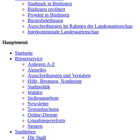
Stadtpark in Büdingen
Büdingen profitiert
Projekte in Büdingen
Bürgerbeteiligung
Ausschreibungen im Rahmen der Landesgartenschau
Interkommunale Landesgartenschau
Hauptmenü
Startseite
Bürgerservice
Anliegen A-Z
Aktuelles
Ausschreibungen und Vergaben
Hilfe, Beratung, Notdienste
Stadtpolitik
Wahlen
Stellenangebote
Newsletter
Terminbuchung
Online-Dienste
Grundsteuerreform
Steuern
Stadtleben
Die Stadt