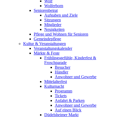
Wolf
Wolferborn
Seniorenbeirat
Aufgaben und Ziele
Sitzungen
Mitglieder
Neuigkeiten
Pflege und Wohnen für Senioren
Gemeindepflege
Kultur & Veranstaltungen
Veranstaltungskalender
Märkte & Feste
Frühlingsgefühle, Kinderfest &
Froschparade
Besucher
Händler
Anwohner und Gewerbe
Mittelalterfest
Kulturnacht
Programm
Tickets
Anfahrt & Parken
Anwohner und Gewerbe
Auf einen Blick
Düdelsheimer Markt