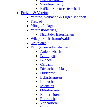
Sportlerehrung
Fußball Stadtmeisterschaft
Freizeit & Vereine
Vereine, Verbände & Organisationen
Freibad
Minigolfanlage
Vereinsförderung
Nacht der Engagierten
Wildpark mit TraumWald
Grillplätze
Dorfgemeinschaftshäuser
Aulendiebach
Büdingen
Büches
Calbach
Diebach am Haag
Dudenrod
Eckartshausen
Lorbach
Michelau
Orleshausen
Rinderbügen
Rohrbach
Vonhausen