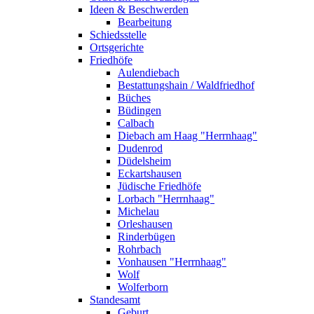
Ideen & Beschwerden
Bearbeitung
Schiedsstelle
Ortsgerichte
Friedhöfe
Aulendiebach
Bestattungshain / Waldfriedhof
Büches
Büdingen
Calbach
Diebach am Haag "Herrnhaag"
Dudenrod
Düdelsheim
Eckartshausen
Jüdische Friedhöfe
Lorbach "Herrnhaag"
Michelau
Orleshausen
Rinderbügen
Rohrbach
Vonhausen "Herrnhaag"
Wolf
Wolferborn
Standesamt
Geburt