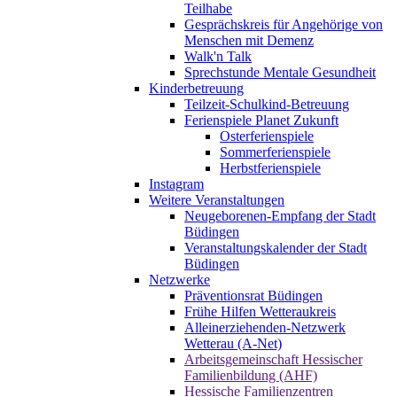
Teilhabe
Gesprächskreis für Angehörige von
Menschen mit Demenz
Walk'n Talk
Sprechstunde Mentale Gesundheit
Kinderbetreuung
Teilzeit-Schulkind-Betreuung
Ferienspiele Planet Zukunft
Osterferienspiele
Sommerferienspiele
Herbstferienspiele
Instagram
Weitere Veranstaltungen
Neugeborenen-Empfang der Stadt
Büdingen
Veranstaltungskalender der Stadt
Büdingen
Netzwerke
Präventionsrat Büdingen
Frühe Hilfen Wetteraukreis
Alleinerziehenden-Netzwerk
Wetterau (A-Net)
Arbeitsgemeinschaft Hessischer
Familienbildung (AHF)
Hessische Familienzentren