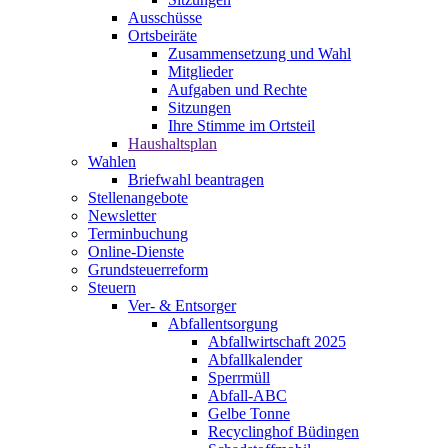
Ausschüsse
Ortsbeiräte
Zusammensetzung und Wahl
Mitglieder
Aufgaben und Rechte
Sitzungen
Ihre Stimme im Ortsteil
Haushaltsplan
Wahlen
Briefwahl beantragen
Stellenangebote
Newsletter
Terminbuchung
Online-Dienste
Grundsteuerreform
Steuern
Ver- & Entsorger
Abfallentsorgung
Abfallwirtschaft 2025
Abfallkalender
Sperrmüll
Abfall-ABC
Gelbe Tonne
Recyclinghof Büdingen