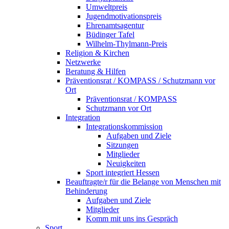
Umweltpreis
Jugendmotivationspreis
Ehrenamtsagentur
Büdinger Tafel
Wilhelm-Thylmann-Preis
Religion & Kirchen
Netzwerke
Beratung & Hilfen
Präventionsrat / KOMPASS / Schutzmann vor
Ort
Präventionsrat / KOMPASS
Schutzmann vor Ort
Integration
Integrationskommission
Aufgaben und Ziele
Sitzungen
Mitglieder
Neuigkeiten
Sport integriert Hessen
Beauftragte/r für die Belange von Menschen mit
Behinderung
Aufgaben und Ziele
Mitglieder
Komm mit uns ins Gespräch
Sport