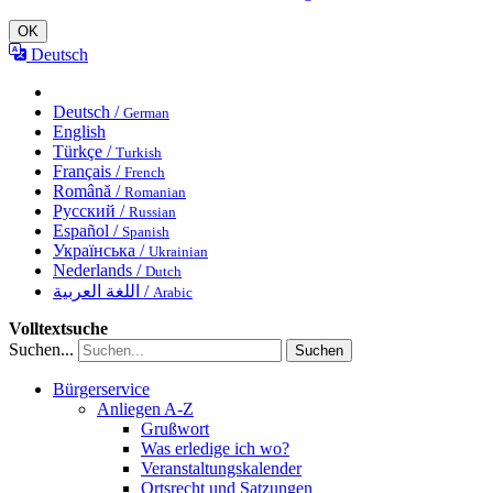
OK
Deutsch
Deutsch /
German
English
Türkçe /
Turkish
Français /
French
Română /
Romanian
Русский /
Russian
Español /
Spanish
Українська /
Ukrainian
Nederlands /
Dutch
اللغة العربية /
Arabic
Volltextsuche
Suchen...
Suchen
Bürgerservice
Anliegen A-Z
Grußwort
Was erledige ich wo?
Veranstaltungskalender
Ortsrecht und Satzungen