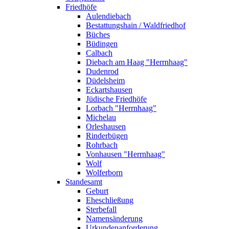
Friedhöfe
Aulendiebach
Bestattungshain / Waldfriedhof
Büches
Büdingen
Calbach
Diebach am Haag "Herrnhaag"
Dudenrod
Düdelsheim
Eckartshausen
Jüdische Friedhöfe
Lorbach "Herrnhaag"
Michelau
Orleshausen
Rinderbügen
Rohrbach
Vonhausen "Herrnhaag"
Wolf
Wolferborn
Standesamt
Geburt
Eheschließung
Sterbefall
Namensänderung
Urkundenanforderung