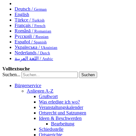
Deutsch /
German
English
Türkçe /
Turkish
Français /
French
Română /
Romanian
Русский /
Russian
Español /
Spanish
Українська /
Ukrainian
Nederlands /
Dutch
اللغة العربية /
Arabic
Volltextsuche
Suchen...
Suchen
Bürgerservice
Anliegen A-Z
Grußwort
Was erledige ich wo?
Veranstaltungskalender
Ortsrecht und Satzungen
Ideen & Beschwerden
Bearbeitung
Schiedsstelle
Ortsgerichte