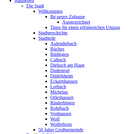
Stadtleben
Die Stadt
Willkommen
Ihr neues Zuhause
Ausgezeichnet
Tipps für einen erfolgreichen Umzug
Stadtgeschichte
Stadtteile
Aulendiebach
Büches
Büdingen
Calbach
Diebach am Haag
Dudenrod
Düdelsheim
Eckartshausen
Lorbach
Michelau
Orleshausen
Rinderbügen
Rohrbach
Vonhausen
Wolf
Wolferborn
50 Jahre Großgemeinde