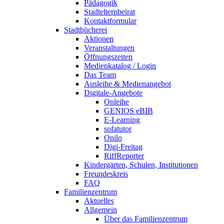
Pädagogik
Stadtelternbeirat
Kontaktformular
Stadtbücherei
Aktionen
Veranstaltungen
Öffnungszeiten
Medienkatalog / Login
Das Team
Ausleihe & Medienangebot
Digitale-Angebote
Onleihe
GENIOS eBIB
E-Learning
sofatutor
Onilo
Digi-Freitag
RiffReporter
Kindergärten, Schulen, Institutionen
Freundeskreis
FAQ
Familienzentrum
Aktuelles
Allgemein
Über das Familienzentrum