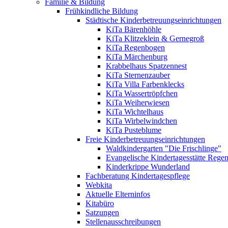
Familie & Bildung
Frühkindliche Bildung
Städtische Kinderbetreuungseinrichtungen
KiTa Bärenhöhle
KiTa Klitzeklein & Gernegroß
KiTa Regenbogen
KiTa Märchenburg
Krabbelhaus Spatzennest
KiTa Sternenzauber
KiTa Villa Farbenklecks
KiTa Wassertröpfchen
KiTa Weiherwiesen
KiTa Wichtelhaus
KiTa Wirbelwindchen
KiTa Pusteblume
Freie Kinderbetreuungseinrichtungen
Waldkindergarten "Die Frischlinge"
Evangelische Kindertagesstätte Rege
Kinderkrippe Wunderland
Fachberatung Kindertagespflege
Webkita
Aktuelle Elterninfos
Kitabüro
Satzungen
Stellenausschreibungen