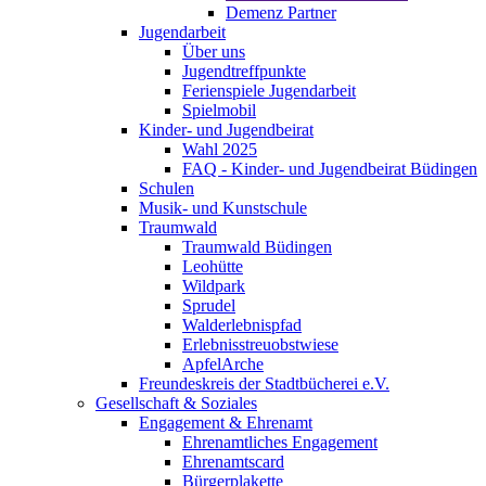
Demenz Partner
Jugendarbeit
Über uns
Jugendtreffpunkte
Ferienspiele Jugendarbeit
Spielmobil
Kinder- und Jugendbeirat
Wahl 2025
FAQ - Kinder- und Jugendbeirat Büdingen
Schulen
Musik- und Kunstschule
Traumwald
Traumwald Büdingen
Leohütte
Wildpark
Sprudel
Walderlebnispfad
Erlebnisstreuobstwiese
ApfelArche
Freundeskreis der Stadtbücherei e.V.
Gesellschaft & Soziales
Engagement & Ehrenamt
Ehrenamtliches Engagement
Ehrenamtscard
Bürgerplakette