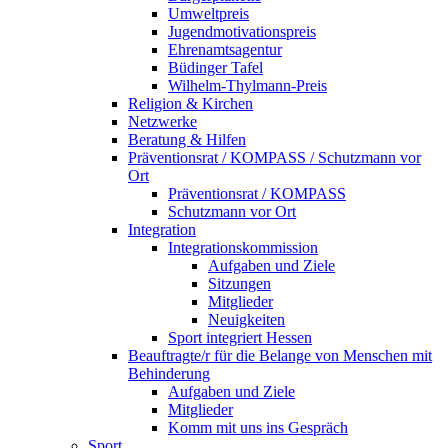
Umweltpreis
Jugendmotivationspreis
Ehrenamtsagentur
Büdinger Tafel
Wilhelm-Thylmann-Preis
Religion & Kirchen
Netzwerke
Beratung & Hilfen
Präventionsrat / KOMPASS / Schutzmann vor
Ort
Präventionsrat / KOMPASS
Schutzmann vor Ort
Integration
Integrationskommission
Aufgaben und Ziele
Sitzungen
Mitglieder
Neuigkeiten
Sport integriert Hessen
Beauftragte/r für die Belange von Menschen mit
Behinderung
Aufgaben und Ziele
Mitglieder
Komm mit uns ins Gespräch
Sport