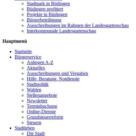
Stadtpark in Büdingen
Büdingen profitiert
Projekte in Büdingen
Bürgerbeteiligung
Ausschreibungen im Rahmen der Landesgartenschau
Interkommunale Landesgartenschau
Hauptmenü
Startseite
Bürgerservice
Anliegen A-Z
Aktuelles
Ausschreibungen und Vergaben
Hilfe, Beratung, Notdienste
Stadtpolitik
Wahlen
Stellenangebote
Newsletter
Terminbuchung
Online-Dienste
Grundsteuerreform
Steuern
Stadtleben
Die Stadt