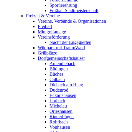
Sportlerehrung
Fußball Stadtmeisterschaft
Freizeit & Vereine
Vereine, Verbände & Organisationen
Freibad
Minigolfanlage
Vereinsförderung
Nacht der Engagierten
Wildpark mit TraumWald
Grillplätze
Dorfgemeinschaftshäuser
Aulendiebach
Büdingen
Büches
Calbach
Diebach am Haag
Dudenrod
Eckartshausen
Lorbach
Michelau
Orleshausen
Rinderbügen
Rohrbach
Vonhausen