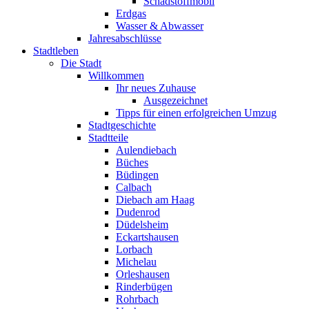
Schadstoffmobil
Erdgas
Wasser & Abwasser
Jahresabschlüsse
Stadtleben
Die Stadt
Willkommen
Ihr neues Zuhause
Ausgezeichnet
Tipps für einen erfolgreichen Umzug
Stadtgeschichte
Stadtteile
Aulendiebach
Büches
Büdingen
Calbach
Diebach am Haag
Dudenrod
Düdelsheim
Eckartshausen
Lorbach
Michelau
Orleshausen
Rinderbügen
Rohrbach