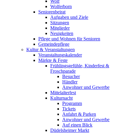
Wolf
Wolferborn
Seniorenbeirat
Aufgaben und Ziele
Sitzungen
Mitglieder
Neuigkeiten
Pflege und Wohnen für Senioren
Gemeindepflege
Kultur & Veranstaltungen
Veranstaltungskalender
Märkte & Feste
Frühlingsgefühle, Kinderfest &
Froschparade
Besucher
Händler
Anwohner und Gewerbe
Mittelalterfest
Kulturnacht
Programm
Tickets
Anfahrt & Parken
Anwohner und Gewerbe
Auf einen Blick
Düdelsheimer Markt