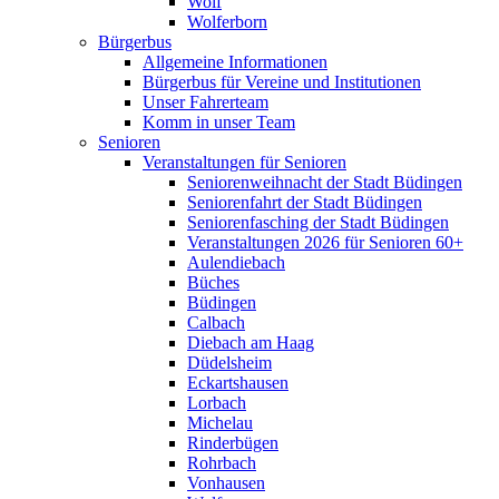
Wolf
Wolferborn
Bürgerbus
Allgemeine Informationen
Bürgerbus für Vereine und Institutionen
Unser Fahrerteam
Komm in unser Team
Senioren
Veranstaltungen für Senioren
Seniorenweihnacht der Stadt Büdingen
Seniorenfahrt der Stadt Büdingen
Seniorenfasching der Stadt Büdingen
Veranstaltungen 2026 für Senioren 60+
Aulendiebach
Büches
Büdingen
Calbach
Diebach am Haag
Düdelsheim
Eckartshausen
Lorbach
Michelau
Rinderbügen
Rohrbach
Vonhausen