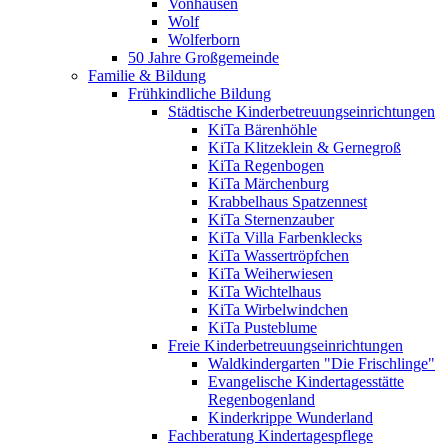
Vonhausen
Wolf
Wolferborn
50 Jahre Großgemeinde
Familie & Bildung
Frühkindliche Bildung
Städtische Kinderbetreuungseinrichtungen
KiTa Bärenhöhle
KiTa Klitzeklein & Gernegroß
KiTa Regenbogen
KiTa Märchenburg
Krabbelhaus Spatzennest
KiTa Sternenzauber
KiTa Villa Farbenklecks
KiTa Wassertröpfchen
KiTa Weiherwiesen
KiTa Wichtelhaus
KiTa Wirbelwindchen
KiTa Pusteblume
Freie Kinderbetreuungseinrichtungen
Waldkindergarten "Die Frischlinge"
Evangelische Kindertagesstätte
Regenbogenland
Kinderkrippe Wunderland
Fachberatung Kindertagespflege