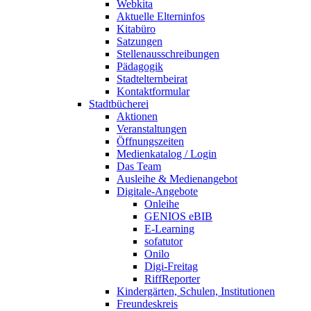
Webkita
Aktuelle Elterninfos
Kitabüro
Satzungen
Stellenausschreibungen
Pädagogik
Stadtelternbeirat
Kontaktformular
Stadtbücherei
Aktionen
Veranstaltungen
Öffnungszeiten
Medienkatalog / Login
Das Team
Ausleihe & Medienangebot
Digitale-Angebote
Onleihe
GENIOS eBIB
E-Learning
sofatutor
Onilo
Digi-Freitag
RiffReporter
Kindergärten, Schulen, Institutionen
Freundeskreis