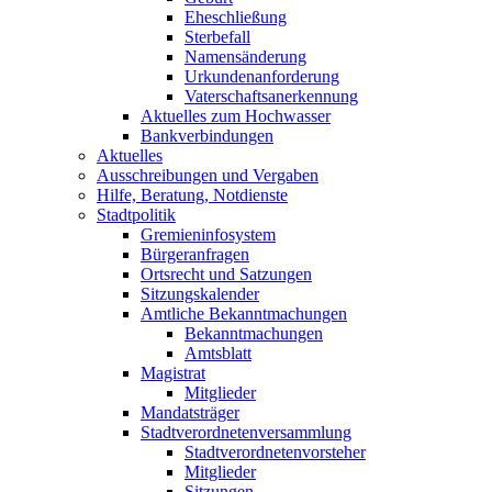
Eheschließung
Sterbefall
Namensänderung
Urkundenanforderung
Vaterschaftsanerkennung
Aktuelles zum Hochwasser
Bankverbindungen
Aktuelles
Ausschreibungen und Vergaben
Hilfe, Beratung, Notdienste
Stadtpolitik
Gremieninfosystem
Bürgeranfragen
Ortsrecht und Satzungen
Sitzungskalender
Amtliche Bekanntmachungen
Bekanntmachungen
Amtsblatt
Magistrat
Mitglieder
Mandatsträger
Stadtverordnetenversammlung
Stadtverordnetenvorsteher
Mitglieder
Sitzungen