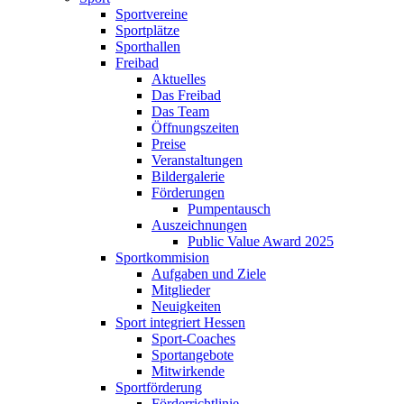
Sportvereine
Sportplätze
Sporthallen
Freibad
Aktuelles
Das Freibad
Das Team
Öffnungszeiten
Preise
Veranstaltungen
Bildergalerie
Förderungen
Pumpentausch
Auszeichnungen
Public Value Award 2025
Sportkommision
Aufgaben und Ziele
Mitglieder
Neuigkeiten
Sport integriert Hessen
Sport-Coaches
Sportangebote
Mitwirkende
Sportförderung
Förderrichtlinie