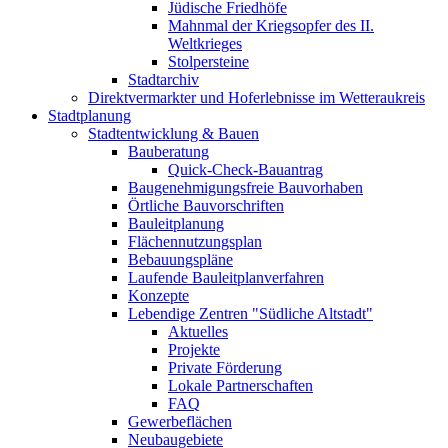
Jüdische Friedhöfe
Mahnmal der Kriegsopfer des II.
Weltkrieges
Stolpersteine
Stadtarchiv
Direktvermarkter und Hoferlebnisse im Wetteraukreis
Stadtplanung
Stadtentwicklung & Bauen
Bauberatung
Quick-Check-Bauantrag
Baugenehmigungsfreie Bauvorhaben
Örtliche Bauvorschriften
Bauleitplanung
Flächennutzungsplan
Bebauungspläne
Laufende Bauleitplanverfahren
Konzepte
Lebendige Zentren "Südliche Altstadt"
Aktuelles
Projekte
Private Förderung
Lokale Partnerschaften
FAQ
Gewerbeflächen
Neubaugebiete