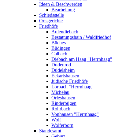
Ideen & Beschwerden
Bearbeitung
Schiedsstelle
Ortsgerichte
Friedhöfe
Aulendiebach
Bestattungshain / Waldfriedhof
Büches
Büdingen
Calbach
Diebach am Haag "Herrnhaag"
Dudenrod
Düdelsheim
Eckartshausen
Jüdische Friedhöfe
Lorbach "Herrnhaag"
Michelau
Orleshausen
Rinderbügen
Rohrbach
Vonhausen "Herrnhaag"
Wolf
Wolferborn
Standesamt
Geburt