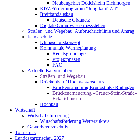
Neubaugebiet Düdelsheim Eichmorgen
KfW-Förderprogramm "Jung kauft Alt"
Breitbandausbau
Deutsche Giganetz
Digitale Grundwassermessstellen
Straßen- und Wegebau, Aufbruchrichtlinie und Antrag
Klimaschutz
Klimaschutzkonzept
Kommunale Wärmeplanung
Rechtsgrundlage
Projektphasen
FAQ
Aktuelle Bauvorhaben
Straßen- und Wegebau
Brückenbau / Hochwasserschutz
Brückensanierung Brunostraße Büdingen
Brückenerneuerung »Grauer-Stein-Straße«
Eckartshausen
Hochbau
Wirtschaft
Wirtschaftsförderung
Wirtschaftsförderung Wetteraukreis
Gewerbeverzeichnis
Tourismus
Landesgartenschau 2027