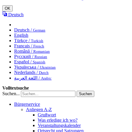
OK
Deutsch
Deutsch /
German
English
Türkçe /
Turkish
Français /
French
Română /
Romanian
Русский /
Russian
Español /
Spanish
Українська /
Ukrainian
Nederlands /
Dutch
اللغة العربية /
Arabic
Volltextsuche
Suchen...
Suchen
Bürgerservice
Anliegen A-Z
Grußwort
Was erledige ich wo?
Veranstaltungskalender
Ortsrecht und Satzungen