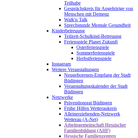
Teilhabe
Gesprächskreis für Angehörige von
Menschen mit Demenz
Walk'n Talk
Sprechstunde Mentale Gesundheit
Kinderbetreuung
Teilzeit-Schulkind-Betreuung
Ferienspiele Planet Zukunft
Osterferienspiele
Sommerferienspiele
Herbstferienspiele
Instagram
Weitere Veranstaltungen
Neugeborenen-Empfang der Stadt
Büdingen
Veranstaltungskalender der Stadt
Büdingen
Netzwerke
Präventionsrat Büdingen
Frühe Hilfen Wetteraukreis
Alleinerziehenden-Netzwerk
Wetterau (A-Net)
Arbeitsgemeinschaft Hessischer
Familienbildung (AHF)
Hessische Familienzentren