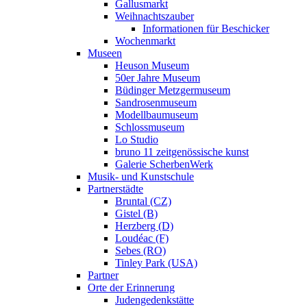
Gallusmarkt
Weihnachtszauber
Informationen für Beschicker
Wochenmarkt
Museen
Heuson Museum
50er Jahre Museum
Büdinger Metzgermuseum
Sandrosenmuseum
Modellbaumuseum
Schlossmuseum
Lo Studio
bruno 11 zeitgenössische kunst
Galerie ScherbenWerk
Musik- und Kunstschule
Partnerstädte
Bruntal (CZ)
Gistel (B)
Herzberg (D)
Loudéac (F)
Sebes (RO)
Tinley Park (USA)
Partner
Orte der Erinnerung
Judengedenkstätte