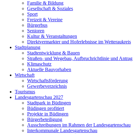
Familie & Bildung
Gesellschaft & Soziales
Sport
Freizeit & Vereine
Bürgerbus
Senioren
Kultur & Veranstaltungen
Direktvermarkter und Hoferlebnisse im Wetteraukreis
Stadtplanung
Stadtentwicklung & Bauen
Straßen- und Wegebau, Aufbruchrichtlinie und Antrag
Klimaschutz
Aktuelle Bauvorhaben
Wirtschaft
Wirtschaftsförderung
Gewerbeverzeichnis
Tourismus
Landesgartenschau 2027
Stadtpark in Büdingen
Büdingen profitiert
Projekte in Büdingen
Bürgerbeteiligung
Ausschreibungen im Rahmen der Landesgartenschau
Interkommunale Landesgartenschau