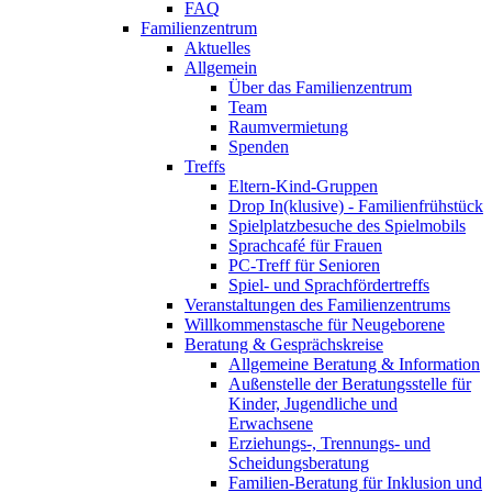
FAQ
Familienzentrum
Aktuelles
Allgemein
Über das Familienzentrum
Team
Raumvermietung
Spenden
Treffs
Eltern-Kind-Gruppen
Drop In(klusive) - Familienfrühstück
Spielplatzbesuche des Spielmobils
Sprachcafé für Frauen
PC-Treff für Senioren
Spiel- und Sprachfördertreffs
Veranstaltungen des Familienzentrums
Willkommenstasche für Neugeborene
Beratung & Gesprächskreise
Allgemeine Beratung & Information
Außenstelle der Beratungsstelle für
Kinder, Jugendliche und
Erwachsene
Erziehungs-, Trennungs- und
Scheidungsberatung
Familien-Beratung für Inklusion und