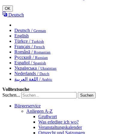
OK
Deutsch
Deutsch /
German
English
Türkçe /
Turkish
Français /
French
Română /
Romanian
Русский /
Russian
Español /
Spanish
Українська /
Ukrainian
Nederlands /
Dutch
اللغة العربية /
Arabic
Volltextsuche
Suchen...
Suchen
Bürgerservice
Anliegen A-Z
Grußwort
Was erledige ich wo?
Veranstaltungskalender
Ortsrecht und Satzungen