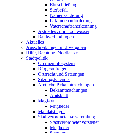
Eheschließung
Sterbefall
Namensänderung
Urkundenanforderung
Vaterschaftsanerkennung
Aktuelles zum Hochwasser
Bankverbindungen
Aktuelles
Ausschreibungen und Vergaben
Hilfe, Beratung, Notdienste
Stadtpolitik
Gremieninfosystem
Bürgeranfragen
Ortsrecht und Satzungen
Sitzungskalender
Amtliche Bekanntmachungen
Bekanntmachungen
Amtsblatt
Magistrat
Mitglieder
Mandatsträger
Stadtverordnetenversammlung
Stadtverordnetenvorsteher
Mitglieder
Sitzungen