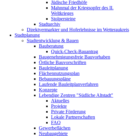
Jüdische Friedhöfe
Mahnmal der Kriegsopfer des II.
Weltkrieges
Stolpersteine
Stadtarchiv
Direktvermarkter und Hoferlebnisse im Wetteraukreis
Stadtplanung
Stadtentwicklung & Bauen
Bauberatung
Quick-Check-Bauantrag
Baugenehmigungsfreie Bauvorhaben
Örtliche Bauvorschriften
Bauleitplanung
Flächennutzungsplan
Bebauungspläne
Laufende Bauleitplanverfahren
Konzepte
Lebendige Zentren "Südliche Altstadt"
Aktuelles
Projekte
Private Förderung
Lokale Partnerschaften
FAQ
Gewerbeflächen
Neubaugebiete