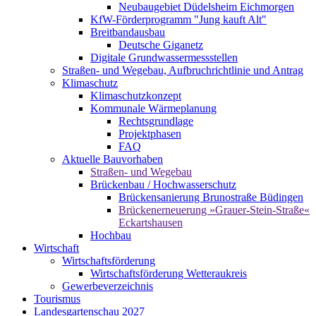
Neubaugebiet Düdelsheim Eichmorgen
KfW-Förderprogramm "Jung kauft Alt"
Breitbandausbau
Deutsche Giganetz
Digitale Grundwassermessstellen
Straßen- und Wegebau, Aufbruchrichtlinie und Antrag
Klimaschutz
Klimaschutzkonzept
Kommunale Wärmeplanung
Rechtsgrundlage
Projektphasen
FAQ
Aktuelle Bauvorhaben
Straßen- und Wegebau
Brückenbau / Hochwasserschutz
Brückensanierung Brunostraße Büdingen
Brückenerneuerung »Grauer-Stein-Straße«
Eckartshausen
Hochbau
Wirtschaft
Wirtschaftsförderung
Wirtschaftsförderung Wetteraukreis
Gewerbeverzeichnis
Tourismus
Landesgartenschau 2027