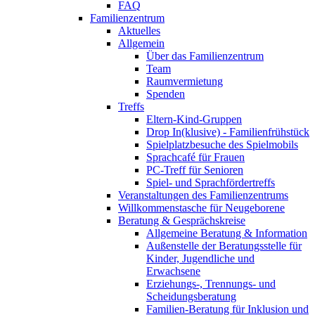
FAQ
Familienzentrum
Aktuelles
Allgemein
Über das Familienzentrum
Team
Raumvermietung
Spenden
Treffs
Eltern-Kind-Gruppen
Drop In(klusive) - Familienfrühstück
Spielplatzbesuche des Spielmobils
Sprachcafé für Frauen
PC-Treff für Senioren
Spiel- und Sprachfördertreffs
Veranstaltungen des Familienzentrums
Willkommenstasche für Neugeborene
Beratung & Gesprächskreise
Allgemeine Beratung & Information
Außenstelle der Beratungsstelle für
Kinder, Jugendliche und
Erwachsene
Erziehungs-, Trennungs- und
Scheidungsberatung
Familien-Beratung für Inklusion und