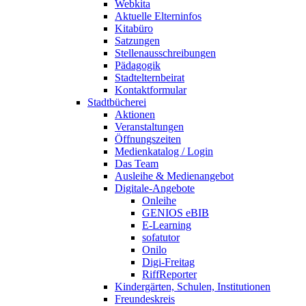
Webkita
Aktuelle Elterninfos
Kitabüro
Satzungen
Stellenausschreibungen
Pädagogik
Stadtelternbeirat
Kontaktformular
Stadtbücherei
Aktionen
Veranstaltungen
Öffnungszeiten
Medienkatalog / Login
Das Team
Ausleihe & Medienangebot
Digitale-Angebote
Onleihe
GENIOS eBIB
E-Learning
sofatutor
Onilo
Digi-Freitag
RiffReporter
Kindergärten, Schulen, Institutionen
Freundeskreis