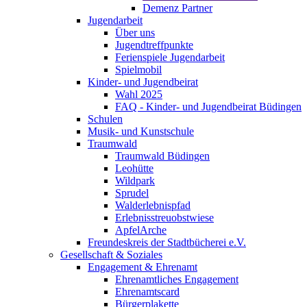
Demenz Partner
Jugendarbeit
Über uns
Jugendtreffpunkte
Ferienspiele Jugendarbeit
Spielmobil
Kinder- und Jugendbeirat
Wahl 2025
FAQ - Kinder- und Jugendbeirat Büdingen
Schulen
Musik- und Kunstschule
Traumwald
Traumwald Büdingen
Leohütte
Wildpark
Sprudel
Walderlebnispfad
Erlebnisstreuobstwiese
ApfelArche
Freundeskreis der Stadtbücherei e.V.
Gesellschaft & Soziales
Engagement & Ehrenamt
Ehrenamtliches Engagement
Ehrenamtscard
Bürgerplakette