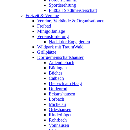
Sportlerehrung
Fußball Stadtmeisterschaft
Freizeit & Vereine
Vereine, Verbände & Organisationen
Freibad
Minigolfanlage
Vereinsförderung
Nacht der Engagierten
Wildpark mit TraumWald
Grillplätze
Dorfgemeinschaftshäuser
Aulendiebach
Büdingen
Büches
Calbach
Diebach am Haag
Dudenrod
Eckartshausen
Lorbach
Michelau
Orleshausen
Rinderbügen
Rohrbach
Vonhausen