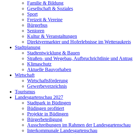
Familie & Bildung
Gesellschaft & Soziales
Sport
Freizeit & Vereine
Bürgerbus
Senioren
Kultur & Veranstaltungen
Direktvermarkter und Hoferlebnisse im Wetteraukreis
Stadtplanung
Stadtentwicklung & Bauen
Straßen- und Wegebau, Aufbruchrichtlinie und Antrag
Klimaschutz
Aktuelle Bauvorhaben
Wirtschaft
Wirtschaftsförderung
Gewerbeverzeichnis
Tourismus
Landesgartenschau 2027
Stadtpark in Büdingen
Büdingen profitiert
Projekte in Büdingen
Bürgerbeteiligung
Ausschreibungen im Rahmen der Landesgartenschau
Interkommunale Landesgartenschau