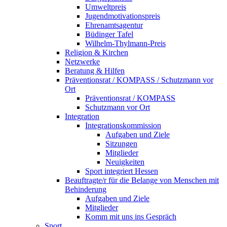
Umweltpreis
Jugendmotivationspreis
Ehrenamtsagentur
Büdinger Tafel
Wilhelm-Thylmann-Preis
Religion & Kirchen
Netzwerke
Beratung & Hilfen
Präventionsrat / KOMPASS / Schutzmann vor
Ort
Präventionsrat / KOMPASS
Schutzmann vor Ort
Integration
Integrationskommission
Aufgaben und Ziele
Sitzungen
Mitglieder
Neuigkeiten
Sport integriert Hessen
Beauftragte/r für die Belange von Menschen mit
Behinderung
Aufgaben und Ziele
Mitglieder
Komm mit uns ins Gespräch
Sport