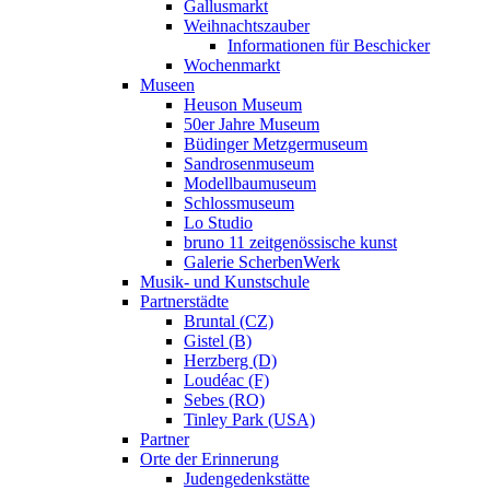
Gallusmarkt
Weihnachtszauber
Informationen für Beschicker
Wochenmarkt
Museen
Heuson Museum
50er Jahre Museum
Büdinger Metzgermuseum
Sandrosenmuseum
Modellbaumuseum
Schlossmuseum
Lo Studio
bruno 11 zeitgenössische kunst
Galerie ScherbenWerk
Musik- und Kunstschule
Partnerstädte
Bruntal (CZ)
Gistel (B)
Herzberg (D)
Loudéac (F)
Sebes (RO)
Tinley Park (USA)
Partner
Orte der Erinnerung
Judengedenkstätte