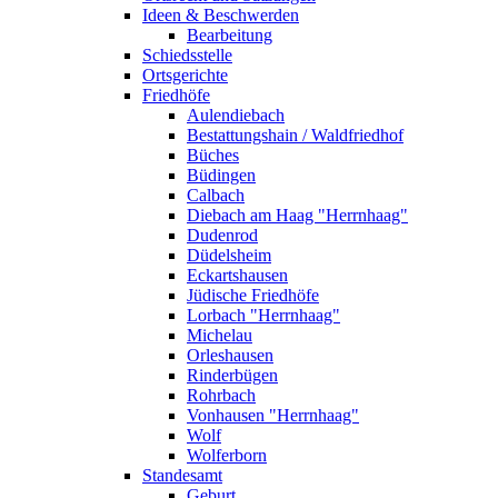
Ideen & Beschwerden
Bearbeitung
Schiedsstelle
Ortsgerichte
Friedhöfe
Aulendiebach
Bestattungshain / Waldfriedhof
Büches
Büdingen
Calbach
Diebach am Haag "Herrnhaag"
Dudenrod
Düdelsheim
Eckartshausen
Jüdische Friedhöfe
Lorbach "Herrnhaag"
Michelau
Orleshausen
Rinderbügen
Rohrbach
Vonhausen "Herrnhaag"
Wolf
Wolferborn
Standesamt
Geburt