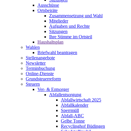
Ausschüsse
Ortsbeiräte
Zusammensetzung und Wahl
Mitglieder
Aufgaben und Rechte
Sitzungen
Ihre Stimme im Ortsteil
Haushaltsplan
Wahlen
Briefwahl beantragen
Stellenangebote
Newsletter
Terminbuchung
Online-Dienste
Grundsteuerreform
Steuern
Ver- & Entsorger
Abfallentsorgung
Abfallwirtschaft 2025
Abfallkalender
Sperrmüll
Abfall-ABC
Gelbe Tonne
Recyclinghof Büdingen