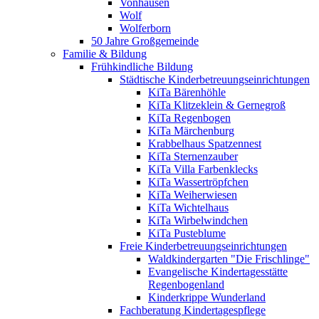
Vonhausen
Wolf
Wolferborn
50 Jahre Großgemeinde
Familie & Bildung
Frühkindliche Bildung
Städtische Kinderbetreuungseinrichtungen
KiTa Bärenhöhle
KiTa Klitzeklein & Gernegroß
KiTa Regenbogen
KiTa Märchenburg
Krabbelhaus Spatzennest
KiTa Sternenzauber
KiTa Villa Farbenklecks
KiTa Wassertröpfchen
KiTa Weiherwiesen
KiTa Wichtelhaus
KiTa Wirbelwindchen
KiTa Pusteblume
Freie Kinderbetreuungseinrichtungen
Waldkindergarten "Die Frischlinge"
Evangelische Kindertagesstätte
Regenbogenland
Kinderkrippe Wunderland
Fachberatung Kindertagespflege