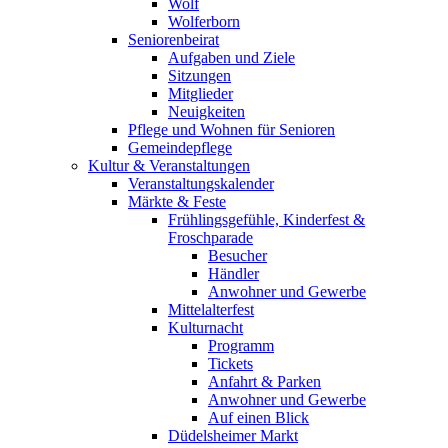
Wolf
Wolferborn
Seniorenbeirat
Aufgaben und Ziele
Sitzungen
Mitglieder
Neuigkeiten
Pflege und Wohnen für Senioren
Gemeindepflege
Kultur & Veranstaltungen
Veranstaltungskalender
Märkte & Feste
Frühlingsgefühle, Kinderfest &
Froschparade
Besucher
Händler
Anwohner und Gewerbe
Mittelalterfest
Kulturnacht
Programm
Tickets
Anfahrt & Parken
Anwohner und Gewerbe
Auf einen Blick
Düdelsheimer Markt