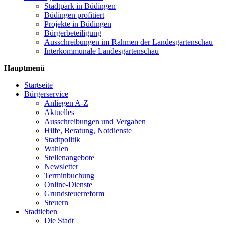
Stadtpark in Büdingen
Büdingen profitiert
Projekte in Büdingen
Bürgerbeteiligung
Ausschreibungen im Rahmen der Landesgartenschau
Interkommunale Landesgartenschau
Hauptmenü
Startseite
Bürgerservice
Anliegen A-Z
Aktuelles
Ausschreibungen und Vergaben
Hilfe, Beratung, Notdienste
Stadtpolitik
Wahlen
Stellenangebote
Newsletter
Terminbuchung
Online-Dienste
Grundsteuerreform
Steuern
Stadtleben
Die Stadt