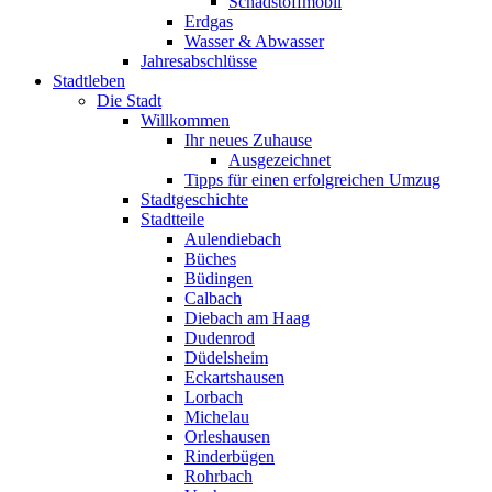
Schadstoffmobil
Erdgas
Wasser & Abwasser
Jahresabschlüsse
Stadtleben
Die Stadt
Willkommen
Ihr neues Zuhause
Ausgezeichnet
Tipps für einen erfolgreichen Umzug
Stadtgeschichte
Stadtteile
Aulendiebach
Büches
Büdingen
Calbach
Diebach am Haag
Dudenrod
Düdelsheim
Eckartshausen
Lorbach
Michelau
Orleshausen
Rinderbügen
Rohrbach