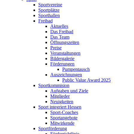
Sportvereine
Sportplätze
Sporthallen
Freibad
Aktuelles
Das Freibad
Das Team
Öffnungszeiten
Preise
Veranstaltungen
Bildergalerie
Förderungen
Pumpentausch
Auszeichnungen
Public Value Award 2025
Sportkommision
Aufgaben und Ziele
Mitglieder
Neuigkeiten
Sport integriert Hessen
Sport-Coaches
Sportangebote
Mitwirkende
Sportförderung
Förderrichtlinie