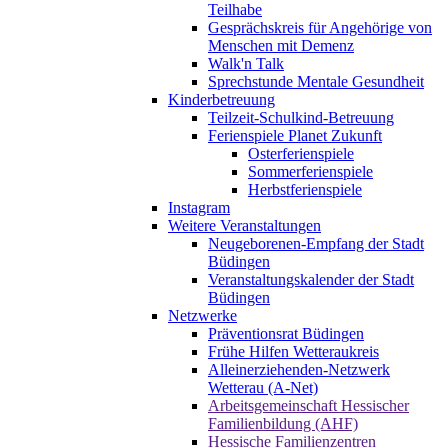
Teilhabe
Gesprächskreis für Angehörige von
Menschen mit Demenz
Walk'n Talk
Sprechstunde Mentale Gesundheit
Kinderbetreuung
Teilzeit-Schulkind-Betreuung
Ferienspiele Planet Zukunft
Osterferienspiele
Sommerferienspiele
Herbstferienspiele
Instagram
Weitere Veranstaltungen
Neugeborenen-Empfang der Stadt
Büdingen
Veranstaltungskalender der Stadt
Büdingen
Netzwerke
Präventionsrat Büdingen
Frühe Hilfen Wetteraukreis
Alleinerziehenden-Netzwerk
Wetterau (A-Net)
Arbeitsgemeinschaft Hessischer
Familienbildung (AHF)
Hessische Familienzentren