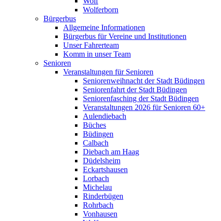
Wolf
Wolferborn
Bürgerbus
Allgemeine Informationen
Bürgerbus für Vereine und Institutionen
Unser Fahrerteam
Komm in unser Team
Senioren
Veranstaltungen für Senioren
Seniorenweihnacht der Stadt Büdingen
Seniorenfahrt der Stadt Büdingen
Seniorenfasching der Stadt Büdingen
Veranstaltungen 2026 für Senioren 60+
Aulendiebach
Büches
Büdingen
Calbach
Diebach am Haag
Düdelsheim
Eckartshausen
Lorbach
Michelau
Rinderbügen
Rohrbach
Vonhausen