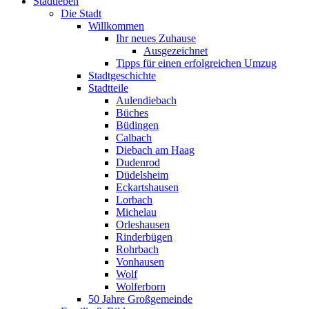
Stadtleben
Die Stadt
Willkommen
Ihr neues Zuhause
Ausgezeichnet
Tipps für einen erfolgreichen Umzug
Stadtgeschichte
Stadtteile
Aulendiebach
Büches
Büdingen
Calbach
Diebach am Haag
Dudenrod
Düdelsheim
Eckartshausen
Lorbach
Michelau
Orleshausen
Rinderbügen
Rohrbach
Vonhausen
Wolf
Wolferborn
50 Jahre Großgemeinde