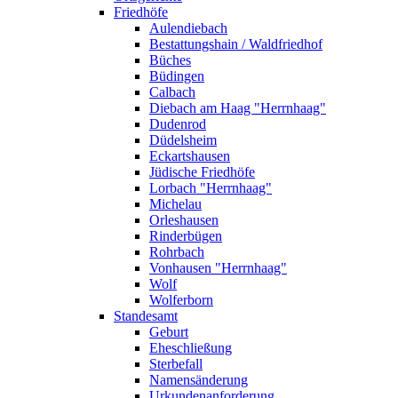
Friedhöfe
Aulendiebach
Bestattungshain / Waldfriedhof
Büches
Büdingen
Calbach
Diebach am Haag "Herrnhaag"
Dudenrod
Düdelsheim
Eckartshausen
Jüdische Friedhöfe
Lorbach "Herrnhaag"
Michelau
Orleshausen
Rinderbügen
Rohrbach
Vonhausen "Herrnhaag"
Wolf
Wolferborn
Standesamt
Geburt
Eheschließung
Sterbefall
Namensänderung
Urkundenanforderung