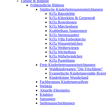
Familie & Bildung
Frühkindliche Bildung
Städtische Kinderbetreuungseinrichtungen
KiTa Bärenhöhle
KiTa Klitzeklein & Gernegroß
KiTa Regenbogen
KiTa Märchenburg
Krabbelhaus Spatzennest
KiTa Sternenzauber
KiTa Villa Farbenklecks
KiTa Wassertröpfchen
KiTa Weiherwiesen
KiTa Wichtelhaus
KiTa Wirbelwindchen
KiTa Pusteblume
Freie Kinderbetreuungseinrichtungen
Waldkindergarten "Die Frischlinge"
Evangelische Kindertagesstätte Rege
Kinderkrippe Wunderland
Fachberatung Kindertagespflege
Webkita
Aktuelle Elterninfos
Kitabüro
Satzungen
Stellenausschreibungen