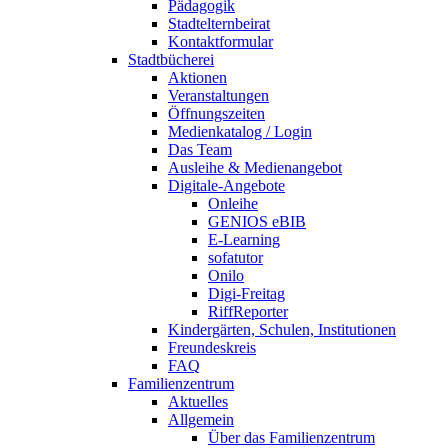
Pädagogik
Stadtelternbeirat
Kontaktformular
Stadtbücherei
Aktionen
Veranstaltungen
Öffnungszeiten
Medienkatalog / Login
Das Team
Ausleihe & Medienangebot
Digitale-Angebote
Onleihe
GENIOS eBIB
E-Learning
sofatutor
Onilo
Digi-Freitag
RiffReporter
Kindergärten, Schulen, Institutionen
Freundeskreis
FAQ
Familienzentrum
Aktuelles
Allgemein
Über das Familienzentrum