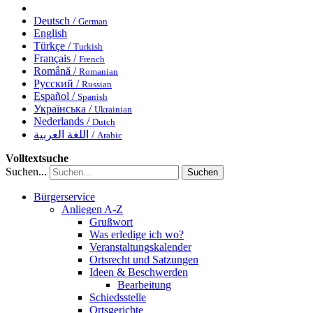
Deutsch /
German
English
Türkçe /
Turkish
Français /
French
Română /
Romanian
Русский /
Russian
Español /
Spanish
Українська /
Ukrainian
Nederlands /
Dutch
اللغة العربية /
Arabic
Volltextsuche
Suchen...
Suchen
Bürgerservice
Anliegen A-Z
Grußwort
Was erledige ich wo?
Veranstaltungskalender
Ortsrecht und Satzungen
Ideen & Beschwerden
Bearbeitung
Schiedsstelle
Ortsgerichte