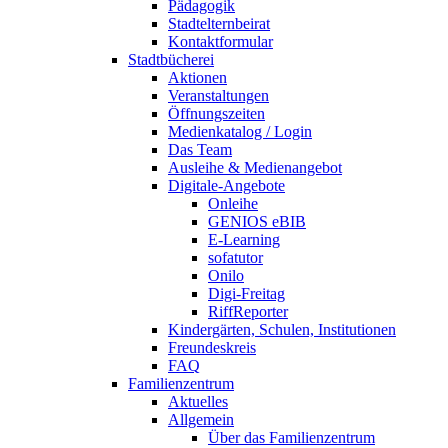
Pädagogik
Stadtelternbeirat
Kontaktformular
Stadtbücherei
Aktionen
Veranstaltungen
Öffnungszeiten
Medienkatalog / Login
Das Team
Ausleihe & Medienangebot
Digitale-Angebote
Onleihe
GENIOS eBIB
E-Learning
sofatutor
Onilo
Digi-Freitag
RiffReporter
Kindergärten, Schulen, Institutionen
Freundeskreis
FAQ
Familienzentrum
Aktuelles
Allgemein
Über das Familienzentrum