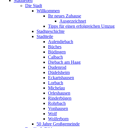
Stadtleben
Die Stadt
Willkommen
Ihr neues Zuhause
Ausgezeichnet
Tipps für einen erfolgreichen Umzug
Stadtgeschichte
Stadtteile
Aulendiebach
Büches
Büdingen
Calbach
Diebach am Haag
Dudenrod
Düdelsheim
Eckartshausen
Lorbach
Michelau
Orleshausen
Rinderbügen
Rohrbach
Vonhausen
Wolf
Wolferborn
50 Jahre Großgemeinde