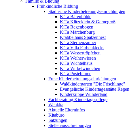
Familie & Bildung
Frühkindliche Bildung
Städtische Kinderbetreuungseinrichtungen
KiTa Bärenhöhle
KiTa Klitzeklein & Gernegroß
KiTa Regenbogen
KiTa Märchenburg
Krabbelhaus Spatzennest
KiTa Sternenzauber
KiTa Villa Farbenklecks
KiTa Wassertröpfchen
KiTa Weiherwiesen
KiTa Wichtelhaus
KiTa Wirbelwindchen
KiTa Pusteblume
Freie Kinderbetreuungseinrichtungen
Waldkindergarten "Die Frischlinge"
Evangelische Kindertagesstätte Rege
Kinderkrippe Wunderland
Fachberatung Kindertagespflege
Webkita
Aktuelle Elterninfos
Kitabüro
Satzungen
Stellenausschreibungen