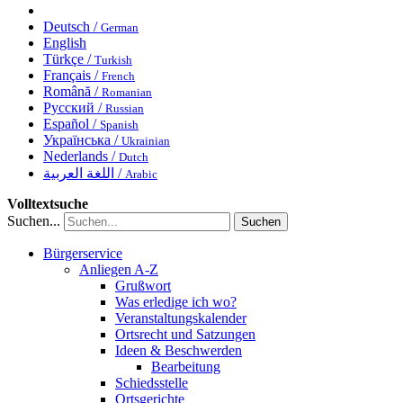
Deutsch /
German
English
Türkçe /
Turkish
Français /
French
Română /
Romanian
Русский /
Russian
Español /
Spanish
Українська /
Ukrainian
Nederlands /
Dutch
اللغة العربية /
Arabic
Volltextsuche
Suchen...
Suchen
Bürgerservice
Anliegen A-Z
Grußwort
Was erledige ich wo?
Veranstaltungskalender
Ortsrecht und Satzungen
Ideen & Beschwerden
Bearbeitung
Schiedsstelle
Ortsgerichte