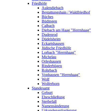
Friedhöfe
Aulendiebach
Bestattungshain / Waldfriedhof
Büches
Büdingen
Calbach
Diebach am Haag "Herrnhaag"
Dudenrod
Düdelsheim
Eckartshausen
Jüdische Friedhöfe
Lorbach "Herrnhaag"
Michelau
Orleshausen
Rinderbügen
Rohrbach
Vonhausen "Herrnhaag"
Wolf
Wolferborn
Standesamt
Geburt
Eheschließung
Sterbefall
Namensänderung
Urkundenanforderung