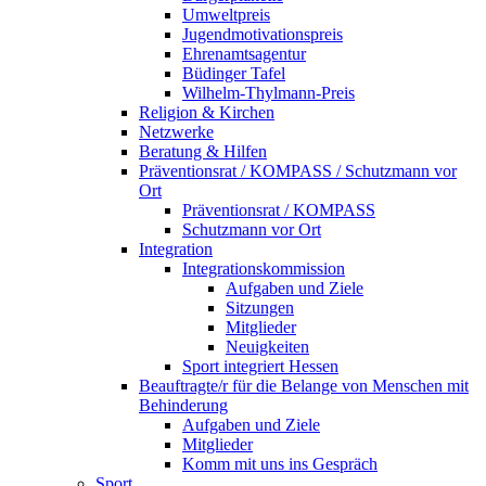
Umweltpreis
Jugendmotivationspreis
Ehrenamtsagentur
Büdinger Tafel
Wilhelm-Thylmann-Preis
Religion & Kirchen
Netzwerke
Beratung & Hilfen
Präventionsrat / KOMPASS / Schutzmann vor
Ort
Präventionsrat / KOMPASS
Schutzmann vor Ort
Integration
Integrationskommission
Aufgaben und Ziele
Sitzungen
Mitglieder
Neuigkeiten
Sport integriert Hessen
Beauftragte/r für die Belange von Menschen mit
Behinderung
Aufgaben und Ziele
Mitglieder
Komm mit uns ins Gespräch
Sport