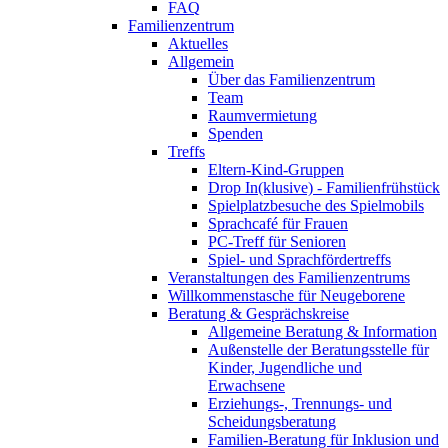
FAQ
Familienzentrum
Aktuelles
Allgemein
Über das Familienzentrum
Team
Raumvermietung
Spenden
Treffs
Eltern-Kind-Gruppen
Drop In(klusive) - Familienfrühstück
Spielplatzbesuche des Spielmobils
Sprachcafé für Frauen
PC-Treff für Senioren
Spiel- und Sprachfördertreffs
Veranstaltungen des Familienzentrums
Willkommenstasche für Neugeborene
Beratung & Gesprächskreise
Allgemeine Beratung & Information
Außenstelle der Beratungsstelle für
Kinder, Jugendliche und
Erwachsene
Erziehungs-, Trennungs- und
Scheidungsberatung
Familien-Beratung für Inklusion und