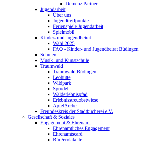
Demenz Partner
Jugendarbeit
Über uns
Jugendtreffpunkte
Ferienspiele Jugendarbeit
Spielmobil
Kinder- und Jugendbeirat
Wahl 2025
FAQ - Kinder- und Jugendbeirat Büdingen
Schulen
Musik- und Kunstschule
Traumwald
Traumwald Büdingen
Leohütte
Wildpark
Sprudel
Walderlebnispfad
Erlebnisstreuobstwiese
ApfelArche
Freundeskreis der Stadtbücherei e.V.
Gesellschaft & Soziales
Engagement & Ehrenamt
Ehrenamtliches Engagement
Ehrenamtscard
Bürgerplakette