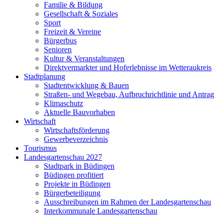
Familie & Bildung
Gesellschaft & Soziales
Sport
Freizeit & Vereine
Bürgerbus
Senioren
Kultur & Veranstaltungen
Direktvermarkter und Hoferlebnisse im Wetteraukreis
Stadtplanung
Stadtentwicklung & Bauen
Straßen- und Wegebau, Aufbruchrichtlinie und Antrag
Klimaschutz
Aktuelle Bauvorhaben
Wirtschaft
Wirtschaftsförderung
Gewerbeverzeichnis
Tourismus
Landesgartenschau 2027
Stadtpark in Büdingen
Büdingen profitiert
Projekte in Büdingen
Bürgerbeteiligung
Ausschreibungen im Rahmen der Landesgartenschau
Interkommunale Landesgartenschau