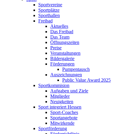
Sportvereine
Sportplätze
Sporthallen
Freibad
Aktuelles
Das Freibad
Das Team
Öffnungszeiten
Preise
Veranstaltungen
Bildergalerie
Förderungen
Pumpentausch
Auszeichnungen
Public Value Award 2025
Sportkommision
Aufgaben und Ziele
Mitglieder
Neuigkeiten
Sport integriert Hessen
Sport-Coaches
Sportangebote
Mitwirkende
Sportförderung
Förderrichtlinie