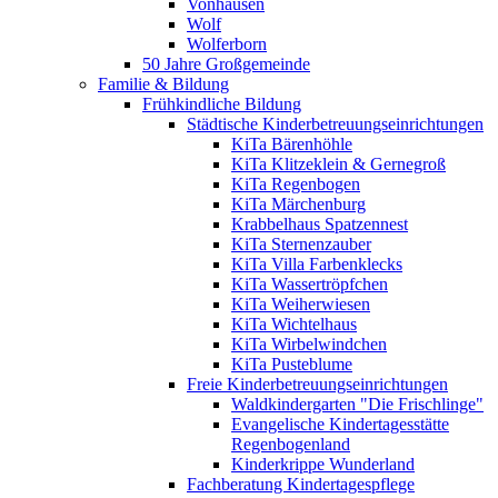
Vonhausen
Wolf
Wolferborn
50 Jahre Großgemeinde
Familie & Bildung
Frühkindliche Bildung
Städtische Kinderbetreuungseinrichtungen
KiTa Bärenhöhle
KiTa Klitzeklein & Gernegroß
KiTa Regenbogen
KiTa Märchenburg
Krabbelhaus Spatzennest
KiTa Sternenzauber
KiTa Villa Farbenklecks
KiTa Wassertröpfchen
KiTa Weiherwiesen
KiTa Wichtelhaus
KiTa Wirbelwindchen
KiTa Pusteblume
Freie Kinderbetreuungseinrichtungen
Waldkindergarten "Die Frischlinge"
Evangelische Kindertagesstätte
Regenbogenland
Kinderkrippe Wunderland
Fachberatung Kindertagespflege