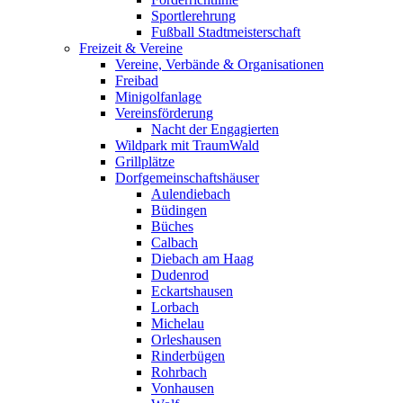
Sportlerehrung
Fußball Stadtmeisterschaft
Freizeit & Vereine
Vereine, Verbände & Organisationen
Freibad
Minigolfanlage
Vereinsförderung
Nacht der Engagierten
Wildpark mit TraumWald
Grillplätze
Dorfgemeinschaftshäuser
Aulendiebach
Büdingen
Büches
Calbach
Diebach am Haag
Dudenrod
Eckartshausen
Lorbach
Michelau
Orleshausen
Rinderbügen
Rohrbach
Vonhausen