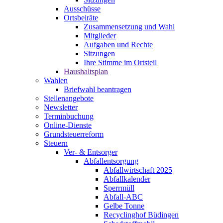
Ausschüsse
Ortsbeiräte
Zusammensetzung und Wahl
Mitglieder
Aufgaben und Rechte
Sitzungen
Ihre Stimme im Ortsteil
Haushaltsplan
Wahlen
Briefwahl beantragen
Stellenangebote
Newsletter
Terminbuchung
Online-Dienste
Grundsteuerreform
Steuern
Ver- & Entsorger
Abfallentsorgung
Abfallwirtschaft 2025
Abfallkalender
Sperrmüll
Abfall-ABC
Gelbe Tonne
Recyclinghof Büdingen