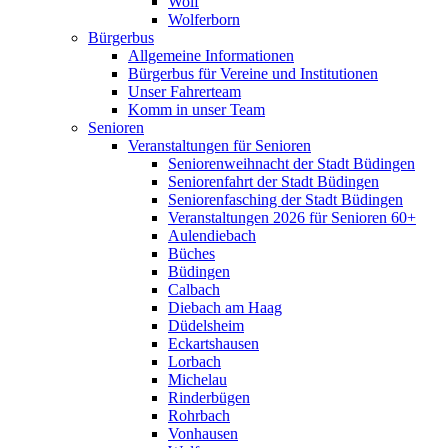
Wolf
Wolferborn
Bürgerbus
Allgemeine Informationen
Bürgerbus für Vereine und Institutionen
Unser Fahrerteam
Komm in unser Team
Senioren
Veranstaltungen für Senioren
Seniorenweihnacht der Stadt Büdingen
Seniorenfahrt der Stadt Büdingen
Seniorenfasching der Stadt Büdingen
Veranstaltungen 2026 für Senioren 60+
Aulendiebach
Büches
Büdingen
Calbach
Diebach am Haag
Düdelsheim
Eckartshausen
Lorbach
Michelau
Rinderbügen
Rohrbach
Vonhausen