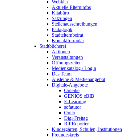
Webkita
Aktuelle Elterninfos
Kitabüro
Satzungen
Stellenausschreibungen
Pädagogik
Stadtelternbeirat
Kontaktformular
Stadtbücherei
Aktionen
Veranstaltungen
Öffnungszeiten
Medienkatalog / Login
Das Team
Ausleihe & Medienangebot
Digitale-Angebote
Onleihe
GENIOS eBIB
E-Learning
sofatutor
Onilo
Digi-Freitag
RiffReporter
Kindergärten, Schulen, Institutionen
Freundeskreis