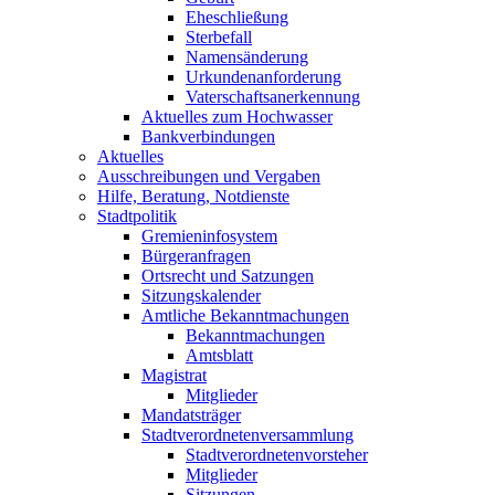
Eheschließung
Sterbefall
Namensänderung
Urkundenanforderung
Vaterschaftsanerkennung
Aktuelles zum Hochwasser
Bankverbindungen
Aktuelles
Ausschreibungen und Vergaben
Hilfe, Beratung, Notdienste
Stadtpolitik
Gremieninfosystem
Bürgeranfragen
Ortsrecht und Satzungen
Sitzungskalender
Amtliche Bekanntmachungen
Bekanntmachungen
Amtsblatt
Magistrat
Mitglieder
Mandatsträger
Stadtverordnetenversammlung
Stadtverordnetenvorsteher
Mitglieder
Sitzungen