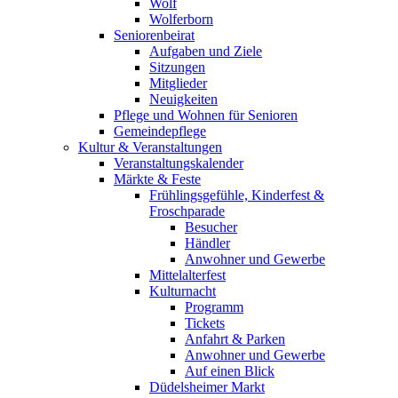
Wolf
Wolferborn
Seniorenbeirat
Aufgaben und Ziele
Sitzungen
Mitglieder
Neuigkeiten
Pflege und Wohnen für Senioren
Gemeindepflege
Kultur & Veranstaltungen
Veranstaltungskalender
Märkte & Feste
Frühlingsgefühle, Kinderfest &
Froschparade
Besucher
Händler
Anwohner und Gewerbe
Mittelalterfest
Kulturnacht
Programm
Tickets
Anfahrt & Parken
Anwohner und Gewerbe
Auf einen Blick
Düdelsheimer Markt