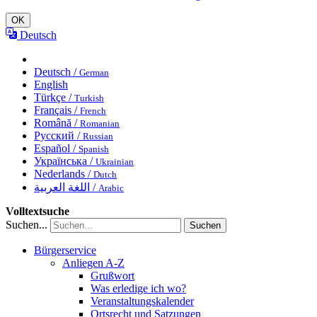
OK
Deutsch
Deutsch /
German
English
Türkçe /
Turkish
Français /
French
Română /
Romanian
Русский /
Russian
Español /
Spanish
Українська /
Ukrainian
Nederlands /
Dutch
اللغة العربية /
Arabic
Volltextsuche
Suchen...
Suchen
Bürgerservice
Anliegen A-Z
Grußwort
Was erledige ich wo?
Veranstaltungskalender
Ortsrecht und Satzungen