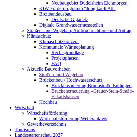
Neubaugebiet Düdelsheim Eichmorgen
KfW-Förderprogramm "Jung kauft Alt"
Breitbandausbau
Deutsche Giganetz
Digitale Grundwassermessstellen
Straßen- und Wegebau, Aufbruchrichtlinie und Antrag
Klimaschutz
Klimaschutzkonzept
Kommunale Wärmeplanung
Rechtsgrundlage
Projektphasen
FAQ
Aktuelle Bauvorhaben
Straßen- und Wegebau
Brückenbau / Hochwasserschutz
Brückensanierung Brunostraße Büdingen
Brückenerneuerung »Grauer-Stein-Straße«
Eckartshausen
Hochbau
Wirtschaft
Wirtschaftsförderung
Wirtschaftsförderung Wetteraukreis
Gewerbeverzeichnis
Tourismus
Landesgartenschau 2027