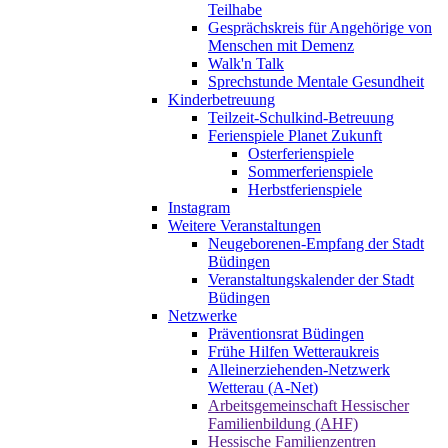
Teilhabe
Gesprächskreis für Angehörige von
Menschen mit Demenz
Walk'n Talk
Sprechstunde Mentale Gesundheit
Kinderbetreuung
Teilzeit-Schulkind-Betreuung
Ferienspiele Planet Zukunft
Osterferienspiele
Sommerferienspiele
Herbstferienspiele
Instagram
Weitere Veranstaltungen
Neugeborenen-Empfang der Stadt
Büdingen
Veranstaltungskalender der Stadt
Büdingen
Netzwerke
Präventionsrat Büdingen
Frühe Hilfen Wetteraukreis
Alleinerziehenden-Netzwerk
Wetterau (A-Net)
Arbeitsgemeinschaft Hessischer
Familienbildung (AHF)
Hessische Familienzentren