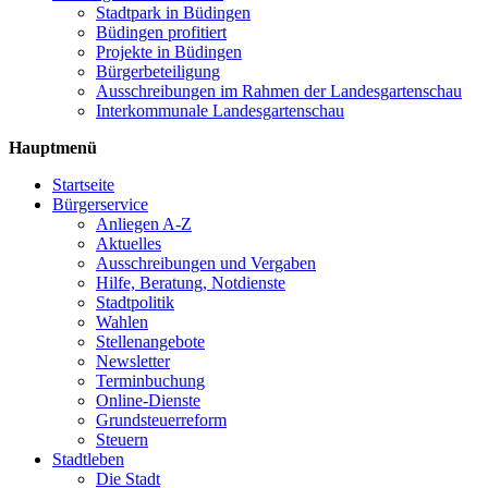
Stadtpark in Büdingen
Büdingen profitiert
Projekte in Büdingen
Bürgerbeteiligung
Ausschreibungen im Rahmen der Landesgartenschau
Interkommunale Landesgartenschau
Hauptmenü
Startseite
Bürgerservice
Anliegen A-Z
Aktuelles
Ausschreibungen und Vergaben
Hilfe, Beratung, Notdienste
Stadtpolitik
Wahlen
Stellenangebote
Newsletter
Terminbuchung
Online-Dienste
Grundsteuerreform
Steuern
Stadtleben
Die Stadt