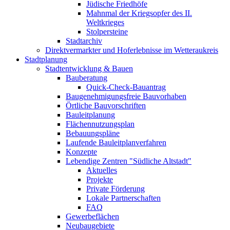
Jüdische Friedhöfe
Mahnmal der Kriegsopfer des II.
Weltkrieges
Stolpersteine
Stadtarchiv
Direktvermarkter und Hoferlebnisse im Wetteraukreis
Stadtplanung
Stadtentwicklung & Bauen
Bauberatung
Quick-Check-Bauantrag
Baugenehmigungsfreie Bauvorhaben
Örtliche Bauvorschriften
Bauleitplanung
Flächennutzungsplan
Bebauungspläne
Laufende Bauleitplanverfahren
Konzepte
Lebendige Zentren "Südliche Altstadt"
Aktuelles
Projekte
Private Förderung
Lokale Partnerschaften
FAQ
Gewerbeflächen
Neubaugebiete