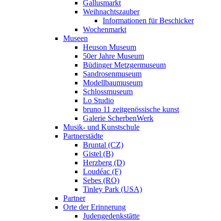
Gallusmarkt
Weihnachtszauber
Informationen für Beschicker
Wochenmarkt
Museen
Heuson Museum
50er Jahre Museum
Büdinger Metzgermuseum
Sandrosenmuseum
Modellbaumuseum
Schlossmuseum
Lo Studio
bruno 11 zeitgenössische kunst
Galerie ScherbenWerk
Musik- und Kunstschule
Partnerstädte
Bruntal (CZ)
Gistel (B)
Herzberg (D)
Loudéac (F)
Sebes (RO)
Tinley Park (USA)
Partner
Orte der Erinnerung
Judengedenkstätte