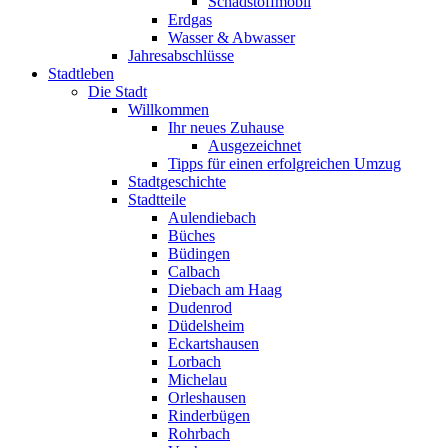
Schadstoffmobil
Erdgas
Wasser & Abwasser
Jahresabschlüsse
Stadtleben
Die Stadt
Willkommen
Ihr neues Zuhause
Ausgezeichnet
Tipps für einen erfolgreichen Umzug
Stadtgeschichte
Stadtteile
Aulendiebach
Büches
Büdingen
Calbach
Diebach am Haag
Dudenrod
Düdelsheim
Eckartshausen
Lorbach
Michelau
Orleshausen
Rinderbügen
Rohrbach