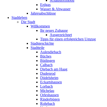
Schadstoffmobil
Erdgas
Wasser & Abwasser
Jahresabschlüsse
Stadtleben
Die Stadt
Willkommen
Ihr neues Zuhause
Ausgezeichnet
Tipps für einen erfolgreichen Umzug
Stadtgeschichte
Stadtteile
Aulendiebach
Büches
Büdingen
Calbach
Diebach am Haag
Dudenrod
Düdelsheim
Eckartshausen
Lorbach
Michelau
Orleshausen
Rinderbügen
Rohrbach