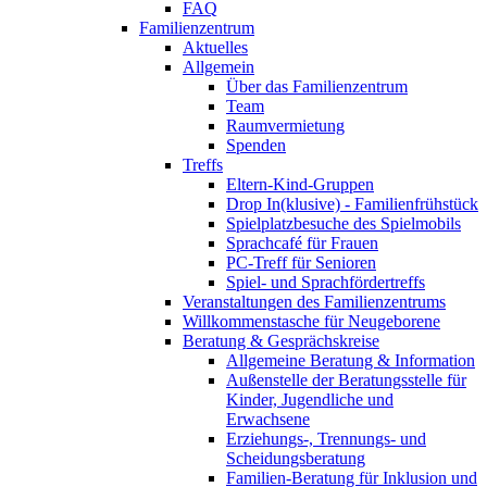
FAQ
Familienzentrum
Aktuelles
Allgemein
Über das Familienzentrum
Team
Raumvermietung
Spenden
Treffs
Eltern-Kind-Gruppen
Drop In(klusive) - Familienfrühstück
Spielplatzbesuche des Spielmobils
Sprachcafé für Frauen
PC-Treff für Senioren
Spiel- und Sprachfördertreffs
Veranstaltungen des Familienzentrums
Willkommenstasche für Neugeborene
Beratung & Gesprächskreise
Allgemeine Beratung & Information
Außenstelle der Beratungsstelle für
Kinder, Jugendliche und
Erwachsene
Erziehungs-, Trennungs- und
Scheidungsberatung
Familien-Beratung für Inklusion und