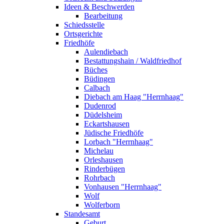
Ideen & Beschwerden
Bearbeitung
Schiedsstelle
Ortsgerichte
Friedhöfe
Aulendiebach
Bestattungshain / Waldfriedhof
Büches
Büdingen
Calbach
Diebach am Haag "Herrnhaag"
Dudenrod
Düdelsheim
Eckartshausen
Jüdische Friedhöfe
Lorbach "Herrnhaag"
Michelau
Orleshausen
Rinderbügen
Rohrbach
Vonhausen "Herrnhaag"
Wolf
Wolferborn
Standesamt
Geburt