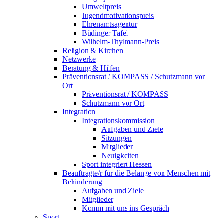
Umweltpreis
Jugendmotivationspreis
Ehrenamtsagentur
Büdinger Tafel
Wilhelm-Thylmann-Preis
Religion & Kirchen
Netzwerke
Beratung & Hilfen
Präventionsrat / KOMPASS / Schutzmann vor
Ort
Präventionsrat / KOMPASS
Schutzmann vor Ort
Integration
Integrationskommission
Aufgaben und Ziele
Sitzungen
Mitglieder
Neuigkeiten
Sport integriert Hessen
Beauftragte/r für die Belange von Menschen mit
Behinderung
Aufgaben und Ziele
Mitglieder
Komm mit uns ins Gespräch
Sport