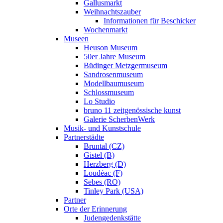
Gallusmarkt
Weihnachtszauber
Informationen für Beschicker
Wochenmarkt
Museen
Heuson Museum
50er Jahre Museum
Büdinger Metzgermuseum
Sandrosenmuseum
Modellbaumuseum
Schlossmuseum
Lo Studio
bruno 11 zeitgenössische kunst
Galerie ScherbenWerk
Musik- und Kunstschule
Partnerstädte
Bruntal (CZ)
Gistel (B)
Herzberg (D)
Loudéac (F)
Sebes (RO)
Tinley Park (USA)
Partner
Orte der Erinnerung
Judengedenkstätte