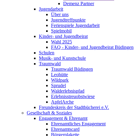
Demenz Partner
Jugendarbeit
Über uns
Jugendtreffpunkte
Ferienspiele Jugendarbeit
Spielmobil
Kinder- und Jugendbeirat
Wahl 2025
FAQ - Kinder- und Jugendbeirat Büdingen
Schulen
Musik- und Kunstschule
Traumwald
Traumwald Büdingen
Leohütte
Wildpark
Sprudel
Walderlebnispfad
Erlebnisstreuobstwiese
ApfelArche
Freundeskreis der Stadtbücherei e.V.
Gesellschaft & Soziales
Engagement & Ehrenamt
Ehrenamtliches Engagement
Ehrenamtscard
Bürgerplakette