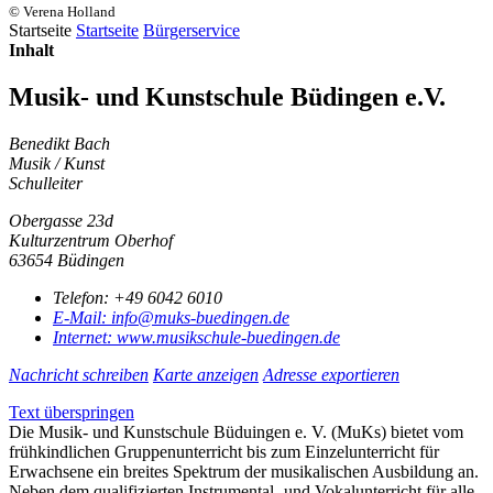
© Verena Holland
Startseite
Startseite
Bürgerservice
Inhalt
Musik- und Kunstschule Büdingen e.V.
Benedikt Bach
Musik / Kunst
Schulleiter
Obergasse 23d
Kulturzentrum Oberhof
63654 Büdingen
Telefon:
+49 6042 6010
E-Mail:
info@muks-buedingen.de
Internet:
www.musikschule-buedingen.de
Nachricht schreiben
Karte anzeigen
Adresse exportieren
Text überspringen
Die Musik- und Kunstschule Büduingen e. V. (MuKs) bietet vom
frühkindlichen Gruppenunterricht bis zum Einzelunterricht für
Erwachsene ein breites Spektrum der musikalischen Ausbildung an.
Neben dem qualifizierten Instrumental- und Vokalunterricht für alle