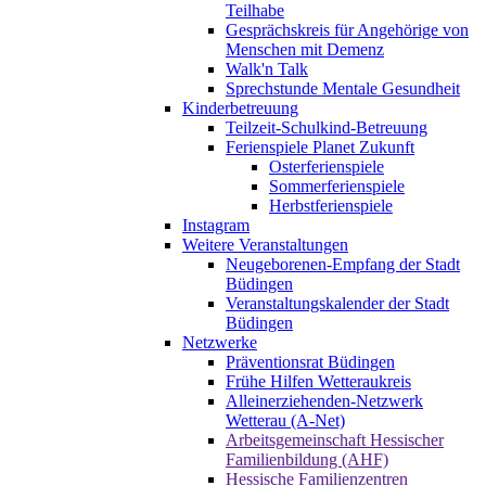
Teilhabe
Gesprächskreis für Angehörige von
Menschen mit Demenz
Walk'n Talk
Sprechstunde Mentale Gesundheit
Kinderbetreuung
Teilzeit-Schulkind-Betreuung
Ferienspiele Planet Zukunft
Osterferienspiele
Sommerferienspiele
Herbstferienspiele
Instagram
Weitere Veranstaltungen
Neugeborenen-Empfang der Stadt
Büdingen
Veranstaltungskalender der Stadt
Büdingen
Netzwerke
Präventionsrat Büdingen
Frühe Hilfen Wetteraukreis
Alleinerziehenden-Netzwerk
Wetterau (A-Net)
Arbeitsgemeinschaft Hessischer
Familienbildung (AHF)
Hessische Familienzentren