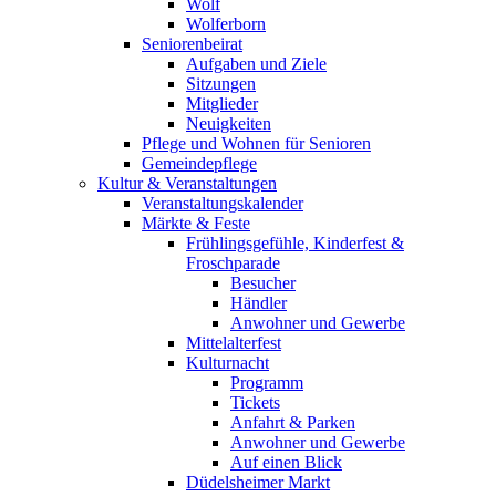
Wolf
Wolferborn
Seniorenbeirat
Aufgaben und Ziele
Sitzungen
Mitglieder
Neuigkeiten
Pflege und Wohnen für Senioren
Gemeindepflege
Kultur & Veranstaltungen
Veranstaltungskalender
Märkte & Feste
Frühlingsgefühle, Kinderfest &
Froschparade
Besucher
Händler
Anwohner und Gewerbe
Mittelalterfest
Kulturnacht
Programm
Tickets
Anfahrt & Parken
Anwohner und Gewerbe
Auf einen Blick
Düdelsheimer Markt