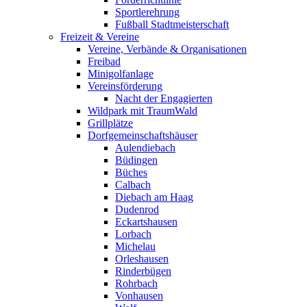
Sportlerehrung
Fußball Stadtmeisterschaft
Freizeit & Vereine
Vereine, Verbände & Organisationen
Freibad
Minigolfanlage
Vereinsförderung
Nacht der Engagierten
Wildpark mit TraumWald
Grillplätze
Dorfgemeinschaftshäuser
Aulendiebach
Büdingen
Büches
Calbach
Diebach am Haag
Dudenrod
Eckartshausen
Lorbach
Michelau
Orleshausen
Rinderbügen
Rohrbach
Vonhausen