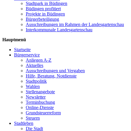
Stadtpark in Büdingen
Büdingen profitiert
Projekte in Büdingen
Bürgerbeteiligung
Ausschreibungen im Rahmen der Landesgartenschau
Interkommunale Landesgartenschau
Hauptmenü
Startseite
Bürgerservice
Anliegen A-Z
Aktuelles
Ausschreibungen und Vergaben
Hilfe, Beratung, Notdienste
Stadtpolitik
Wahlen
Stellenangebote
Newsletter
Terminbuchung
Online-Dienste
Grundsteuerreform
Steuern
Stadtleben
Die Stadt