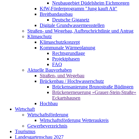
Neubaugebiet Düdelsheim Eichmorgen
KfW-Förderprogramm "Jung kauft Alt"
Breitbandausbau
Deutsche Giganetz
Digitale Grundwassermessstellen
Straßen- und Wegebau, Aufbruchrichtlinie und Antrag
Klimaschutz
Klimaschutzkonzept
Kommunale Wärmeplanung
Rechtsgrundlage
Projektphasen
FAQ
Aktuelle Bauvorhaben
Straßen- und Wegebau
Brückenbau / Hochwasserschutz
Brückensanierung Brunostraße Büdingen
Brückenerneuerung »Grauer-Stein-Straße«
Eckartshausen
Hochbau
Wirtschaft
Wirtschaftsförderung
Wirtschaftsförderung Wetteraukreis
Gewerbeverzeichnis
Tourismus
Landesgartenschau 2027