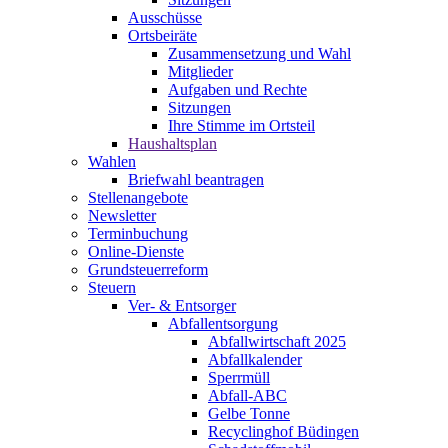
Ausschüsse
Ortsbeiräte
Zusammensetzung und Wahl
Mitglieder
Aufgaben und Rechte
Sitzungen
Ihre Stimme im Ortsteil
Haushaltsplan
Wahlen
Briefwahl beantragen
Stellenangebote
Newsletter
Terminbuchung
Online-Dienste
Grundsteuerreform
Steuern
Ver- & Entsorger
Abfallentsorgung
Abfallwirtschaft 2025
Abfallkalender
Sperrmüll
Abfall-ABC
Gelbe Tonne
Recyclinghof Büdingen