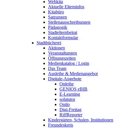
Webkita
Aktuelle Elterninfos
Kitabüro
Satzungen
Stellenausschreibungen
Pädagogik
Stadtelternbeirat
Kontaktformular
Stadtbücherei
Aktionen
Veranstaltungen
Öffnungszeiten
Medienkatalog / Login
Das Team
Ausleihe & Medienangebot
Digitale-Angebote
Onleihe
GENIOS eBIB
E-Learning
sofatutor
Onilo
Digi-Freitag
RiffReporter
Kindergärten, Schulen, Institutionen
Freundeskreis