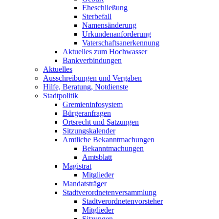
Eheschließung
Sterbefall
Namensänderung
Urkundenanforderung
Vaterschaftsanerkennung
Aktuelles zum Hochwasser
Bankverbindungen
Aktuelles
Ausschreibungen und Vergaben
Hilfe, Beratung, Notdienste
Stadtpolitik
Gremieninfosystem
Bürgeranfragen
Ortsrecht und Satzungen
Sitzungskalender
Amtliche Bekanntmachungen
Bekanntmachungen
Amtsblatt
Magistrat
Mitglieder
Mandatsträger
Stadtverordnetenversammlung
Stadtverordnetenvorsteher
Mitglieder
Sitzungen