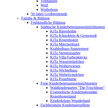
Vonhausen
Wolf
Wolferborn
50 Jahre Großgemeinde
Familie & Bildung
Frühkindliche Bildung
Städtische Kinderbetreuungseinrichtungen
KiTa Bärenhöhle
KiTa Klitzeklein & Gernegroß
KiTa Regenbogen
KiTa Märchenburg
Krabbelhaus Spatzennest
KiTa Sternenzauber
KiTa Villa Farbenklecks
KiTa Wassertröpfchen
KiTa Weiherwiesen
KiTa Wichtelhaus
KiTa Wirbelwindchen
KiTa Pusteblume
Freie Kinderbetreuungseinrichtungen
Waldkindergarten "Die Frischlinge"
Evangelische Kindertagesstätte
Regenbogenland
Kinderkrippe Wunderland
Fachberatung Kindertagespflege