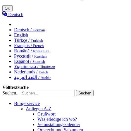
OK
Deutsch
Deutsch /
German
English
Türkçe /
Turkish
Français /
French
Română /
Romanian
Русский /
Russian
Español /
Spanish
Українська /
Ukrainian
Nederlands /
Dutch
اللغة العربية /
Arabic
Volltextsuche
Suchen...
Suchen
Bürgerservice
Anliegen A-Z
Grußwort
Was erledige ich wo?
Veranstaltungskalender
Ortsrecht und Satzungen