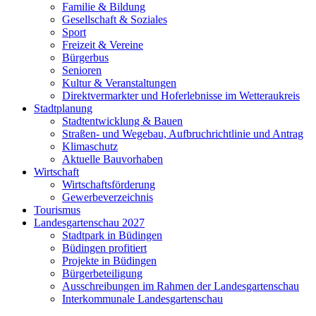
Familie & Bildung
Gesellschaft & Soziales
Sport
Freizeit & Vereine
Bürgerbus
Senioren
Kultur & Veranstaltungen
Direktvermarkter und Hoferlebnisse im Wetteraukreis
Stadtplanung
Stadtentwicklung & Bauen
Straßen- und Wegebau, Aufbruchrichtlinie und Antrag
Klimaschutz
Aktuelle Bauvorhaben
Wirtschaft
Wirtschaftsförderung
Gewerbeverzeichnis
Tourismus
Landesgartenschau 2027
Stadtpark in Büdingen
Büdingen profitiert
Projekte in Büdingen
Bürgerbeteiligung
Ausschreibungen im Rahmen der Landesgartenschau
Interkommunale Landesgartenschau