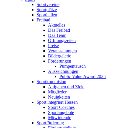
Sportvereine
Sportplätze
Sporthallen
Freibad
Aktuelles
Das Freibad
Das Team
Öffnungszeiten
Preise
Veranstaltungen
Bildergalerie
Förderungen
Pumpentausch
Auszeichnungen
Public Value Award 2025
Sportkommision
Aufgaben und Ziele
Mitglieder
Neuigkeiten
Sport integriert Hessen
Sport-Coaches
Sportangebote
Mitwirkende
Sportförderung
Förderrichtlinie