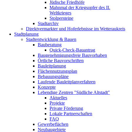
Jüdische Friedhöfe
Mahnmal der Kriegsopfer des II.
Weltkrieges
Stolpersteine
Stadtarchiv
Direktvermarkter und Hoferlebnisse im Wetteraukreis
Stadtplanung
Stadtentwicklung & Bauen
Bauberatung
Quick-Check-Bauantrag
Baugenehmigungsfreie Bauvorhaben
Örtliche Bauvorschriften
Bauleitplanung
Flächennutzungsplan
Bebauungspläne
Laufende Bauleitplanverfahren
Konzepte
Lebendige Zentren "Südliche Altstadt"
Aktuelles
Projekte
Private Förderung
Lokale Partnerschaften
FAQ
Gewerbeflächen
Neubaugebiete