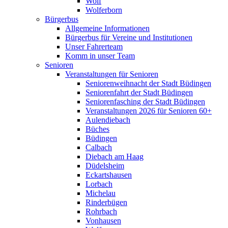
Wolf
Wolferborn
Bürgerbus
Allgemeine Informationen
Bürgerbus für Vereine und Institutionen
Unser Fahrerteam
Komm in unser Team
Senioren
Veranstaltungen für Senioren
Seniorenweihnacht der Stadt Büdingen
Seniorenfahrt der Stadt Büdingen
Seniorenfasching der Stadt Büdingen
Veranstaltungen 2026 für Senioren 60+
Aulendiebach
Büches
Büdingen
Calbach
Diebach am Haag
Düdelsheim
Eckartshausen
Lorbach
Michelau
Rinderbügen
Rohrbach
Vonhausen