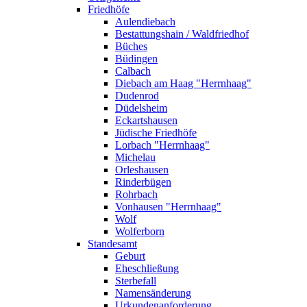
Friedhöfe
Aulendiebach
Bestattungshain / Waldfriedhof
Büches
Büdingen
Calbach
Diebach am Haag "Herrnhaag"
Dudenrod
Düdelsheim
Eckartshausen
Jüdische Friedhöfe
Lorbach "Herrnhaag"
Michelau
Orleshausen
Rinderbügen
Rohrbach
Vonhausen "Herrnhaag"
Wolf
Wolferborn
Standesamt
Geburt
Eheschließung
Sterbefall
Namensänderung
Urkundenanforderung