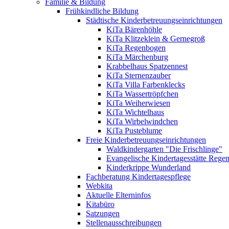
Familie & Bildung
Frühkindliche Bildung
Städtische Kinderbetreuungseinrichtungen
KiTa Bärenhöhle
KiTa Klitzeklein & Gernegroß
KiTa Regenbogen
KiTa Märchenburg
Krabbelhaus Spatzennest
KiTa Sternenzauber
KiTa Villa Farbenklecks
KiTa Wassertröpfchen
KiTa Weiherwiesen
KiTa Wichtelhaus
KiTa Wirbelwindchen
KiTa Pusteblume
Freie Kinderbetreuungseinrichtungen
Waldkindergarten "Die Frischlinge"
Evangelische Kindertagesstätte Rege
Kinderkrippe Wunderland
Fachberatung Kindertagespflege
Webkita
Aktuelle Elterninfos
Kitabüro
Satzungen
Stellenausschreibungen