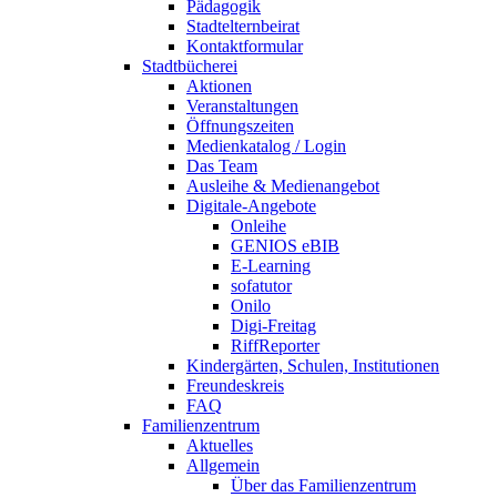
Pädagogik
Stadtelternbeirat
Kontaktformular
Stadtbücherei
Aktionen
Veranstaltungen
Öffnungszeiten
Medienkatalog / Login
Das Team
Ausleihe & Medienangebot
Digitale-Angebote
Onleihe
GENIOS eBIB
E-Learning
sofatutor
Onilo
Digi-Freitag
RiffReporter
Kindergärten, Schulen, Institutionen
Freundeskreis
FAQ
Familienzentrum
Aktuelles
Allgemein
Über das Familienzentrum