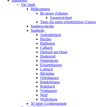
Stadtleben
Die Stadt
Willkommen
Ihr neues Zuhause
Ausgezeichnet
Tipps für einen erfolgreichen Umzug
Stadtgeschichte
Stadtteile
Aulendiebach
Büches
Büdingen
Calbach
Diebach am Haag
Dudenrod
Düdelsheim
Eckartshausen
Lorbach
Michelau
Orleshausen
Rinderbügen
Rohrbach
Vonhausen
Wolf
Wolferborn
50 Jahre Großgemeinde