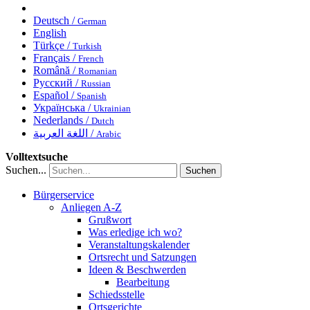
Deutsch /
German
English
Türkçe /
Turkish
Français /
French
Română /
Romanian
Русский /
Russian
Español /
Spanish
Українська /
Ukrainian
Nederlands /
Dutch
اللغة العربية /
Arabic
Volltextsuche
Suchen...
Suchen
Bürgerservice
Anliegen A-Z
Grußwort
Was erledige ich wo?
Veranstaltungskalender
Ortsrecht und Satzungen
Ideen & Beschwerden
Bearbeitung
Schiedsstelle
Ortsgerichte