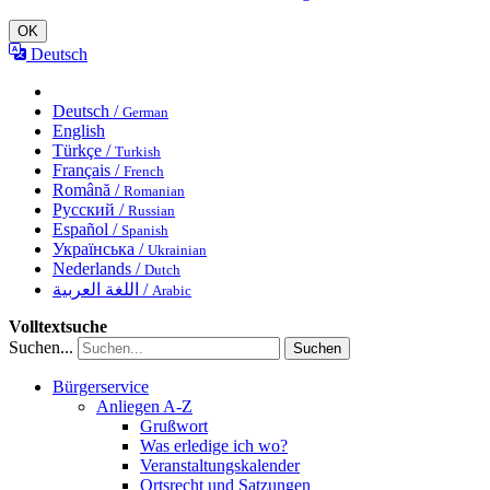
OK
Deutsch
Deutsch /
German
English
Türkçe /
Turkish
Français /
French
Română /
Romanian
Русский /
Russian
Español /
Spanish
Українська /
Ukrainian
Nederlands /
Dutch
اللغة العربية /
Arabic
Volltextsuche
Suchen...
Suchen
Bürgerservice
Anliegen A-Z
Grußwort
Was erledige ich wo?
Veranstaltungskalender
Ortsrecht und Satzungen