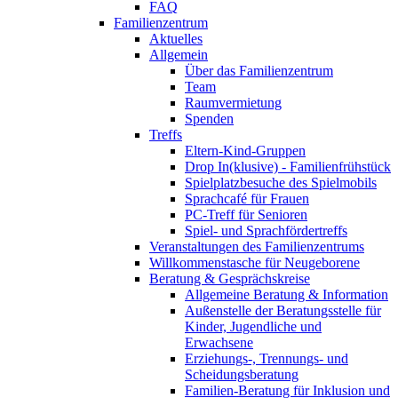
FAQ
Familienzentrum
Aktuelles
Allgemein
Über das Familienzentrum
Team
Raumvermietung
Spenden
Treffs
Eltern-Kind-Gruppen
Drop In(klusive) - Familienfrühstück
Spielplatzbesuche des Spielmobils
Sprachcafé für Frauen
PC-Treff für Senioren
Spiel- und Sprachfördertreffs
Veranstaltungen des Familienzentrums
Willkommenstasche für Neugeborene
Beratung & Gesprächskreise
Allgemeine Beratung & Information
Außenstelle der Beratungsstelle für
Kinder, Jugendliche und
Erwachsene
Erziehungs-, Trennungs- und
Scheidungsberatung
Familien-Beratung für Inklusion und