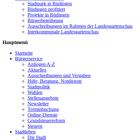
Stadtpark in Büdingen
Büdingen profitiert
Projekte in Büdingen
Bürgerbeteiligung
Ausschreibungen im Rahmen der Landesgartenschau
Interkommunale Landesgartenschau
Hauptmenü
Startseite
Bürgerservice
Anliegen A-Z
Aktuelles
Ausschreibungen und Vergaben
Hilfe, Beratung, Notdienste
Stadtpolitik
Wahlen
Stellenangebote
Newsletter
Terminbuchung
Online-Dienste
Grundsteuerreform
Steuern
Stadtleben
Die Stadt