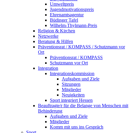
Umweltpreis
Jugendmotivationspreis
Ehrenamtsagentur
Büdinger Tafel
Wilhelm-Thylmann-Preis
Religion & Kirchen
Netzwerke
Beratung & Hilfen
Präventionsrat / KOMPASS / Schutzmann vor
Ort
Präventionsrat / KOMPASS
Schutzmann vor Ort
Integration
Integrationskommission
Aufgaben und Ziele
Sitzungen
Mitglieder
Neuigkeiten
Sport integriert Hessen
Beauftragte/r für die Belange von Menschen mit
Behinderung
Aufgaben und Ziele
Mitglieder
Komm mit uns ins Gespräch
Sport