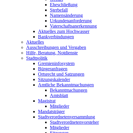
Eheschließung
Sterbefall
Namensänderung
Urkundenanforderung
Vaterschaftsanerkennung
Aktuelles zum Hochwasser
Bankverbindungen
Aktuelles
Ausschreibungen und Vergaben
Hilfe, Beratung, Notdienste
Stadtpolitik
Gremieninfosystem
Bürgeranfragen
Ortsrecht und Satzungen
Sitzungskalender
Amtliche Bekanntmachungen
Bekanntmachungen
Amtsblatt
Magistrat
Mitglieder
Mandatsträger
Stadtverordnetenversammlung
Stadtverordnetenvorsteher
Mitglieder
Sitzungen