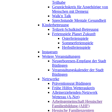
Teilhabe
Gesprächskreis für Angehörige von
Menschen mit Demenz
Walk'n Talk
Sprechstunde Mentale Gesundheit
Kinderbetreuung
Teilzeit-Schulkind-Betreuung
Ferienspiele Planet Zukunft
Osterferienspiele
Sommerferienspiele
Herbstferienspiele
Instagram
Weitere Veranstaltungen
Neugeborenen-Empfang der Stadt
Büdingen
Veranstaltungskalender der Stadt
Büdingen
Netzwerke
Präventionsrat Büdingen
Frühe Hilfen Wetteraukreis
Alleinerziehenden-Netzwerk
Wetterau (A-Net)
Arbeitsgemeinschaft Hessischer
Familienbildung (AHF)
Hessische Familienzentren