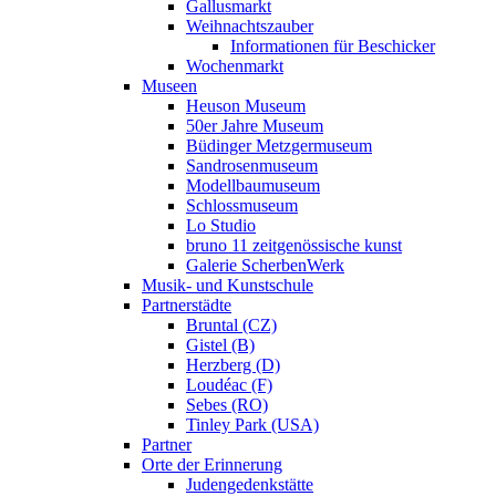
Gallusmarkt
Weihnachtszauber
Informationen für Beschicker
Wochenmarkt
Museen
Heuson Museum
50er Jahre Museum
Büdinger Metzgermuseum
Sandrosenmuseum
Modellbaumuseum
Schlossmuseum
Lo Studio
bruno 11 zeitgenössische kunst
Galerie ScherbenWerk
Musik- und Kunstschule
Partnerstädte
Bruntal (CZ)
Gistel (B)
Herzberg (D)
Loudéac (F)
Sebes (RO)
Tinley Park (USA)
Partner
Orte der Erinnerung
Judengedenkstätte