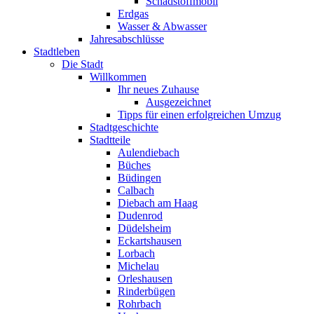
Schadstoffmobil
Erdgas
Wasser & Abwasser
Jahresabschlüsse
Stadtleben
Die Stadt
Willkommen
Ihr neues Zuhause
Ausgezeichnet
Tipps für einen erfolgreichen Umzug
Stadtgeschichte
Stadtteile
Aulendiebach
Büches
Büdingen
Calbach
Diebach am Haag
Dudenrod
Düdelsheim
Eckartshausen
Lorbach
Michelau
Orleshausen
Rinderbügen
Rohrbach