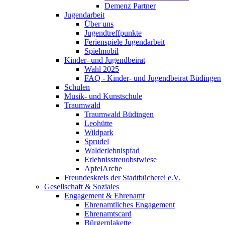
Demenz Partner
Jugendarbeit
Über uns
Jugendtreffpunkte
Ferienspiele Jugendarbeit
Spielmobil
Kinder- und Jugendbeirat
Wahl 2025
FAQ - Kinder- und Jugendbeirat Büdingen
Schulen
Musik- und Kunstschule
Traumwald
Traumwald Büdingen
Leohütte
Wildpark
Sprudel
Walderlebnispfad
Erlebnisstreuobstwiese
ApfelArche
Freundeskreis der Stadtbücherei e.V.
Gesellschaft & Soziales
Engagement & Ehrenamt
Ehrenamtliches Engagement
Ehrenamtscard
Bürgerplakette