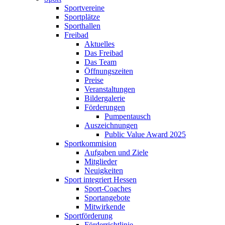
Sportvereine
Sportplätze
Sporthallen
Freibad
Aktuelles
Das Freibad
Das Team
Öffnungszeiten
Preise
Veranstaltungen
Bildergalerie
Förderungen
Pumpentausch
Auszeichnungen
Public Value Award 2025
Sportkommision
Aufgaben und Ziele
Mitglieder
Neuigkeiten
Sport integriert Hessen
Sport-Coaches
Sportangebote
Mitwirkende
Sportförderung
Förderrichtlinie