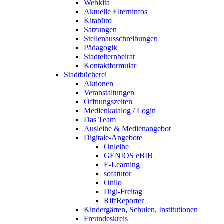
Webkita
Aktuelle Elterninfos
Kitabüro
Satzungen
Stellenausschreibungen
Pädagogik
Stadtelternbeirat
Kontaktformular
Stadtbücherei
Aktionen
Veranstaltungen
Öffnungszeiten
Medienkatalog / Login
Das Team
Ausleihe & Medienangebot
Digitale-Angebote
Onleihe
GENIOS eBIB
E-Learning
sofatutor
Onilo
Digi-Freitag
RiffReporter
Kindergärten, Schulen, Institutionen
Freundeskreis