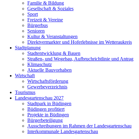
Familie & Bildung
Gesellschaft & Soziales
Sport
Freizeit & Vereine
Bürgerbus
Senioren
Kultur & Veranstaltungen
Direktvermarkter und Hoferlebnisse im Wetteraukreis
Stadtplanung
Stadtentwicklung & Bauen
Straßen- und Wegebau, Aufbruchrichtlinie und Antrag
Klimaschutz
Aktuelle Bauvorhaben
Wirtschaft
Wirtschaftsförderung
Gewerbeverzeichnis
Tourismus
Landesgartenschau 2027
Stadtpark in Büdingen
Büdingen profitiert
Projekte in Büdingen
Bürgerbeteiligung
Ausschreibungen im Rahmen der Landesgartenschau
Interkommunale Landesgartenschau