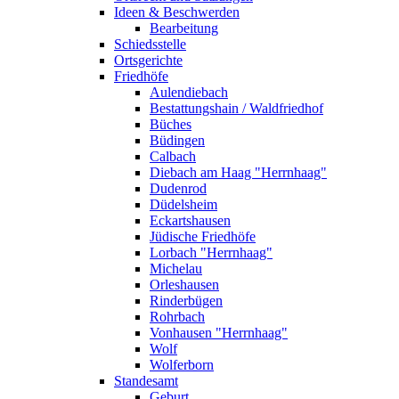
Ideen & Beschwerden
Bearbeitung
Schiedsstelle
Ortsgerichte
Friedhöfe
Aulendiebach
Bestattungshain / Waldfriedhof
Büches
Büdingen
Calbach
Diebach am Haag "Herrnhaag"
Dudenrod
Düdelsheim
Eckartshausen
Jüdische Friedhöfe
Lorbach "Herrnhaag"
Michelau
Orleshausen
Rinderbügen
Rohrbach
Vonhausen "Herrnhaag"
Wolf
Wolferborn
Standesamt
Geburt