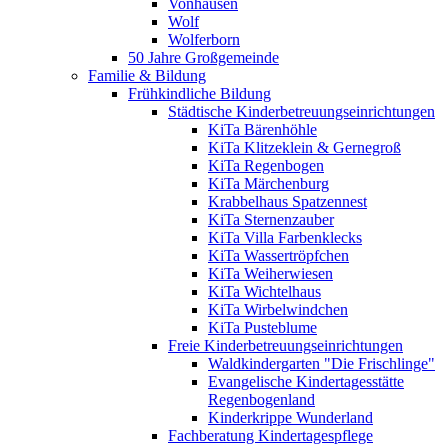
Vonhausen
Wolf
Wolferborn
50 Jahre Großgemeinde
Familie & Bildung
Frühkindliche Bildung
Städtische Kinderbetreuungseinrichtungen
KiTa Bärenhöhle
KiTa Klitzeklein & Gernegroß
KiTa Regenbogen
KiTa Märchenburg
Krabbelhaus Spatzennest
KiTa Sternenzauber
KiTa Villa Farbenklecks
KiTa Wassertröpfchen
KiTa Weiherwiesen
KiTa Wichtelhaus
KiTa Wirbelwindchen
KiTa Pusteblume
Freie Kinderbetreuungseinrichtungen
Waldkindergarten "Die Frischlinge"
Evangelische Kindertagesstätte
Regenbogenland
Kinderkrippe Wunderland
Fachberatung Kindertagespflege