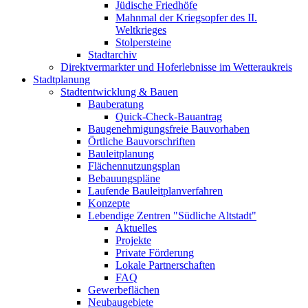
Jüdische Friedhöfe
Mahnmal der Kriegsopfer des II.
Weltkrieges
Stolpersteine
Stadtarchiv
Direktvermarkter und Hoferlebnisse im Wetteraukreis
Stadtplanung
Stadtentwicklung & Bauen
Bauberatung
Quick-Check-Bauantrag
Baugenehmigungsfreie Bauvorhaben
Örtliche Bauvorschriften
Bauleitplanung
Flächennutzungsplan
Bebauungspläne
Laufende Bauleitplanverfahren
Konzepte
Lebendige Zentren "Südliche Altstadt"
Aktuelles
Projekte
Private Förderung
Lokale Partnerschaften
FAQ
Gewerbeflächen
Neubaugebiete