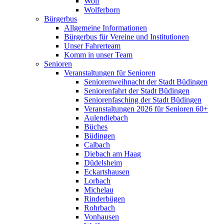
Wolf
Wolferborn
Bürgerbus
Allgemeine Informationen
Bürgerbus für Vereine und Institutionen
Unser Fahrerteam
Komm in unser Team
Senioren
Veranstaltungen für Senioren
Seniorenweihnacht der Stadt Büdingen
Seniorenfahrt der Stadt Büdingen
Seniorenfasching der Stadt Büdingen
Veranstaltungen 2026 für Senioren 60+
Aulendiebach
Büches
Büdingen
Calbach
Diebach am Haag
Düdelsheim
Eckartshausen
Lorbach
Michelau
Rinderbügen
Rohrbach
Vonhausen