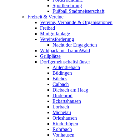
Sportlerehrung
Fußball Stadtmeisterschaft
Freizeit & Vereine
Vereine, Verbände & Organisationen
Freibad
Minigolfanlage
Vereinsförderung
Nacht der Engagierten
Wildpark mit TraumWald
Grillplätze
Dorfgemeinschaftshäuser
Aulendiebach
Büdingen
Büches
Calbach
Diebach am Haag
Dudenrod
Eckartshausen
Lorbach
Michelau
Orleshausen
Rinderbügen
Rohrbach
Vonhausen