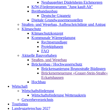
Neubaugebiet Düdelsheim Eichmorgen
KfW-Förderprogramm "Jung kauft Alt"
Breitbandausbau
Deutsche Giganetz
Digitale Grundwassermessstellen
Straßen- und Wegebau, Aufbruchrichtlinie und Antrag
Klimaschutz
Klimaschutzkonzept
Kommunale Wärmeplanung
Rechtsgrundlage
Projektphasen
FAQ
Aktuelle Bauvorhaben
Straßen- und Wegebau
Brückenbau / Hochwasserschutz
Brückensanierung Brunostraße Büdingen
Brückenerneuerung »Grauer-Stein-Straße«
Eckartshausen
Hochbau
Wirtschaft
Wirtschaftsförderung
Wirtschaftsförderung Wetteraukreis
Gewerbeverzeichnis
Tourismus
Landesgartenschau 2027