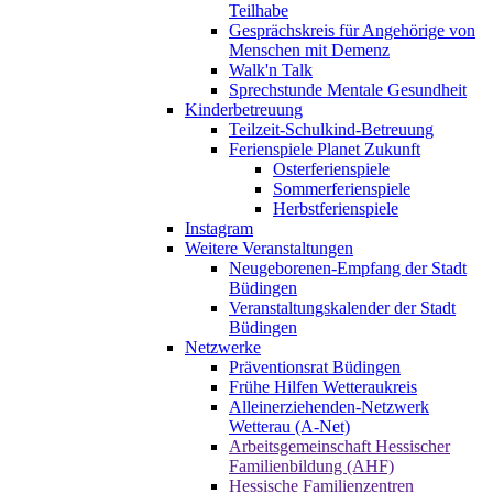
Teilhabe
Gesprächskreis für Angehörige von
Menschen mit Demenz
Walk'n Talk
Sprechstunde Mentale Gesundheit
Kinderbetreuung
Teilzeit-Schulkind-Betreuung
Ferienspiele Planet Zukunft
Osterferienspiele
Sommerferienspiele
Herbstferienspiele
Instagram
Weitere Veranstaltungen
Neugeborenen-Empfang der Stadt
Büdingen
Veranstaltungskalender der Stadt
Büdingen
Netzwerke
Präventionsrat Büdingen
Frühe Hilfen Wetteraukreis
Alleinerziehenden-Netzwerk
Wetterau (A-Net)
Arbeitsgemeinschaft Hessischer
Familienbildung (AHF)
Hessische Familienzentren