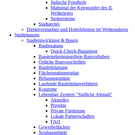
Jüdische Friedhöfe
Mahnmal der Kriegsopfer des II.
Weltkrieges
Stolpersteine
Stadtarchiv
Direktvermarkter und Hoferlebnisse im Wetteraukreis
Stadtplanung
Stadtentwicklung & Bauen
Bauberatung
Quick-Check-Bauantrag
Baugenehmigungsfreie Bauvorhaben
Örtliche Bauvorschriften
Bauleitplanung
Flächennutzungsplan
Bebauungspläne
Laufende Bauleitplanverfahren
Konzepte
Lebendige Zentren "Südliche Altstadt"
Aktuelles
Projekte
Private Förderung
Lokale Partnerschaften
FAQ
Gewerbeflächen
Neubaugebiete