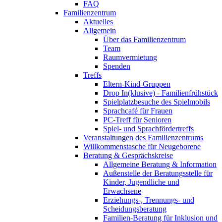
FAQ
Familienzentrum
Aktuelles
Allgemein
Über das Familienzentrum
Team
Raumvermietung
Spenden
Treffs
Eltern-Kind-Gruppen
Drop In(klusive) - Familienfrühstück
Spielplatzbesuche des Spielmobils
Sprachcafé für Frauen
PC-Treff für Senioren
Spiel- und Sprachfördertreffs
Veranstaltungen des Familienzentrums
Willkommenstasche für Neugeborene
Beratung & Gesprächskreise
Allgemeine Beratung & Information
Außenstelle der Beratungsstelle für
Kinder, Jugendliche und
Erwachsene
Erziehungs-, Trennungs- und
Scheidungsberatung
Familien-Beratung für Inklusion und