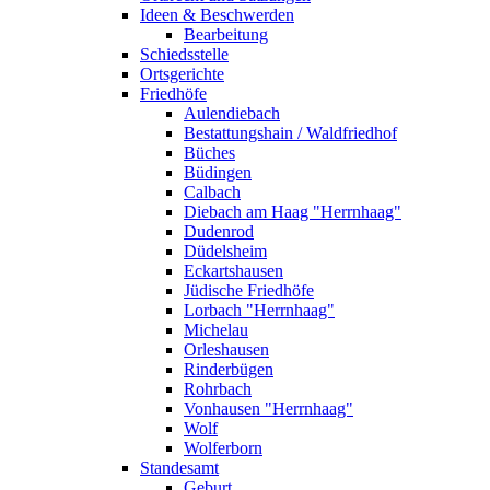
Ideen & Beschwerden
Bearbeitung
Schiedsstelle
Ortsgerichte
Friedhöfe
Aulendiebach
Bestattungshain / Waldfriedhof
Büches
Büdingen
Calbach
Diebach am Haag "Herrnhaag"
Dudenrod
Düdelsheim
Eckartshausen
Jüdische Friedhöfe
Lorbach "Herrnhaag"
Michelau
Orleshausen
Rinderbügen
Rohrbach
Vonhausen "Herrnhaag"
Wolf
Wolferborn
Standesamt
Geburt