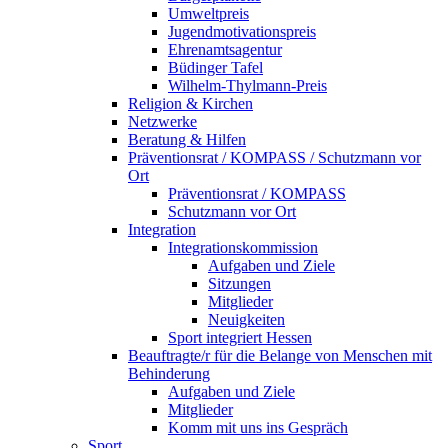
Umweltpreis
Jugendmotivationspreis
Ehrenamtsagentur
Büdinger Tafel
Wilhelm-Thylmann-Preis
Religion & Kirchen
Netzwerke
Beratung & Hilfen
Präventionsrat / KOMPASS / Schutzmann vor
Ort
Präventionsrat / KOMPASS
Schutzmann vor Ort
Integration
Integrationskommission
Aufgaben und Ziele
Sitzungen
Mitglieder
Neuigkeiten
Sport integriert Hessen
Beauftragte/r für die Belange von Menschen mit
Behinderung
Aufgaben und Ziele
Mitglieder
Komm mit uns ins Gespräch
Sport