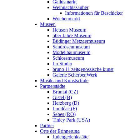
Gallusmarkt
Weihnachtszauber
Informationen für Beschicker
Wochenmarkt
Museen
Heuson Museum
50er Jahre Museum
Büdinger Metzgermuseum
Sandrosenmuseum
Modellbaumuseum
Schlossmuseum
Lo Studio
bruno 11 zeitgenössische kunst
Galerie ScherbenWerk
Musik- und Kunstschule
Partnerstädte
Bruntal (CZ)
Gistel (B)
Herzberg (D)
Loudéac (F)
Sebes (RO)
Tinley Park (USA)
Partner
Orte der Erinnerung
Judengedenkstätte