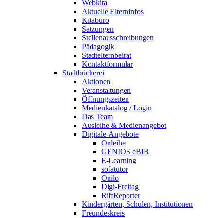
Webkita
Aktuelle Elterninfos
Kitabüro
Satzungen
Stellenausschreibungen
Pädagogik
Stadtelternbeirat
Kontaktformular
Stadtbücherei
Aktionen
Veranstaltungen
Öffnungszeiten
Medienkatalog / Login
Das Team
Ausleihe & Medienangebot
Digitale-Angebote
Onleihe
GENIOS eBIB
E-Learning
sofatutor
Onilo
Digi-Freitag
RiffReporter
Kindergärten, Schulen, Institutionen
Freundeskreis