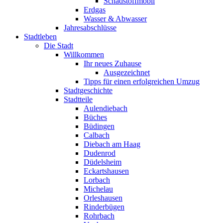
Schadstoffmobil
Erdgas
Wasser & Abwasser
Jahresabschlüsse
Stadtleben
Die Stadt
Willkommen
Ihr neues Zuhause
Ausgezeichnet
Tipps für einen erfolgreichen Umzug
Stadtgeschichte
Stadtteile
Aulendiebach
Büches
Büdingen
Calbach
Diebach am Haag
Dudenrod
Düdelsheim
Eckartshausen
Lorbach
Michelau
Orleshausen
Rinderbügen
Rohrbach