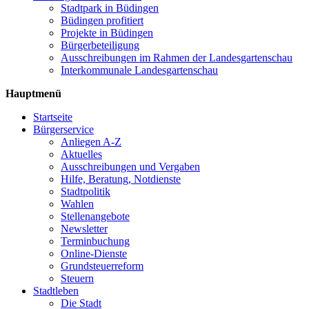
Stadtpark in Büdingen
Büdingen profitiert
Projekte in Büdingen
Bürgerbeteiligung
Ausschreibungen im Rahmen der Landesgartenschau
Interkommunale Landesgartenschau
Hauptmenü
Startseite
Bürgerservice
Anliegen A-Z
Aktuelles
Ausschreibungen und Vergaben
Hilfe, Beratung, Notdienste
Stadtpolitik
Wahlen
Stellenangebote
Newsletter
Terminbuchung
Online-Dienste
Grundsteuerreform
Steuern
Stadtleben
Die Stadt