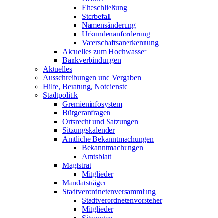
Eheschließung
Sterbefall
Namensänderung
Urkundenanforderung
Vaterschaftsanerkennung
Aktuelles zum Hochwasser
Bankverbindungen
Aktuelles
Ausschreibungen und Vergaben
Hilfe, Beratung, Notdienste
Stadtpolitik
Gremieninfosystem
Bürgeranfragen
Ortsrecht und Satzungen
Sitzungskalender
Amtliche Bekanntmachungen
Bekanntmachungen
Amtsblatt
Magistrat
Mitglieder
Mandatsträger
Stadtverordnetenversammlung
Stadtverordnetenvorsteher
Mitglieder
Sitzungen