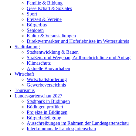
Familie & Bildung
Gesellschaft & Soziales
Sport
Freizeit & Vereine
Bürgerbus
Senioren
Kultur & Veranstaltungen
Direktvermarkter und Hoferlebnisse im Wetteraukreis
Stadtplanung
Stadtentwicklung & Bauen
Straßen- und Wegebau, Aufbruchrichtlinie und Antrag
Klimaschutz
Aktuelle Bauvorhaben
Wirtschaft
Wirtschaftsförderung
Gewerbeverzeichnis
Tourismus
Landesgartenschau 2027
Stadtpark in Büdingen
Büdingen profitiert
Projekte in Büdingen
Bürgerbeteiligung
Ausschreibungen im Rahmen der Landesgartenschau
Interkommunale Landesgartenschau