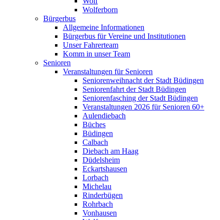
Wolf
Wolferborn
Bürgerbus
Allgemeine Informationen
Bürgerbus für Vereine und Institutionen
Unser Fahrerteam
Komm in unser Team
Senioren
Veranstaltungen für Senioren
Seniorenweihnacht der Stadt Büdingen
Seniorenfahrt der Stadt Büdingen
Seniorenfasching der Stadt Büdingen
Veranstaltungen 2026 für Senioren 60+
Aulendiebach
Büches
Büdingen
Calbach
Diebach am Haag
Düdelsheim
Eckartshausen
Lorbach
Michelau
Rinderbügen
Rohrbach
Vonhausen