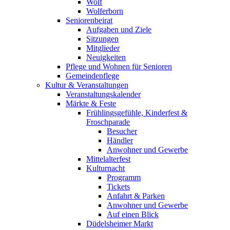
Wolf
Wolferborn
Seniorenbeirat
Aufgaben und Ziele
Sitzungen
Mitglieder
Neuigkeiten
Pflege und Wohnen für Senioren
Gemeindepflege
Kultur & Veranstaltungen
Veranstaltungskalender
Märkte & Feste
Frühlingsgefühle, Kinderfest &
Froschparade
Besucher
Händler
Anwohner und Gewerbe
Mittelalterfest
Kulturnacht
Programm
Tickets
Anfahrt & Parken
Anwohner und Gewerbe
Auf einen Blick
Düdelsheimer Markt