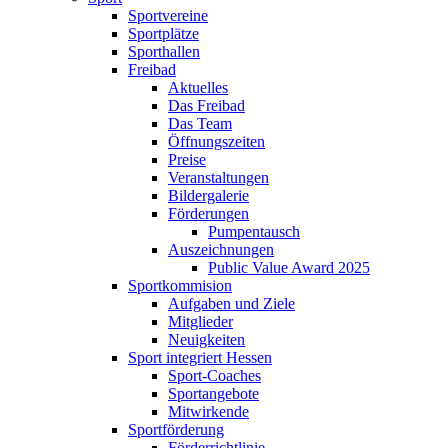
Sportvereine
Sportplätze
Sporthallen
Freibad
Aktuelles
Das Freibad
Das Team
Öffnungszeiten
Preise
Veranstaltungen
Bildergalerie
Förderungen
Pumpentausch
Auszeichnungen
Public Value Award 2025
Sportkommision
Aufgaben und Ziele
Mitglieder
Neuigkeiten
Sport integriert Hessen
Sport-Coaches
Sportangebote
Mitwirkende
Sportförderung
Förderrichtlinie