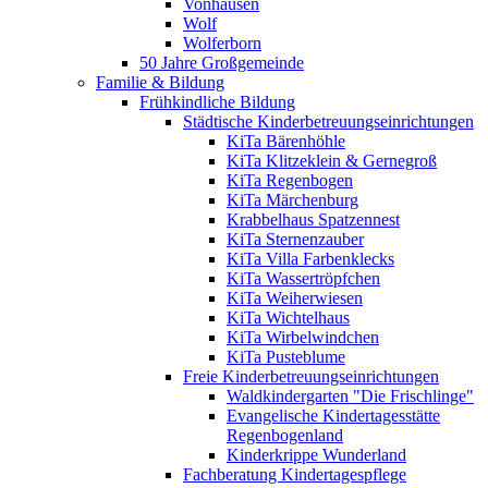
Vonhausen
Wolf
Wolferborn
50 Jahre Großgemeinde
Familie & Bildung
Frühkindliche Bildung
Städtische Kinderbetreuungseinrichtungen
KiTa Bärenhöhle
KiTa Klitzeklein & Gernegroß
KiTa Regenbogen
KiTa Märchenburg
Krabbelhaus Spatzennest
KiTa Sternenzauber
KiTa Villa Farbenklecks
KiTa Wassertröpfchen
KiTa Weiherwiesen
KiTa Wichtelhaus
KiTa Wirbelwindchen
KiTa Pusteblume
Freie Kinderbetreuungseinrichtungen
Waldkindergarten "Die Frischlinge"
Evangelische Kindertagesstätte
Regenbogenland
Kinderkrippe Wunderland
Fachberatung Kindertagespflege