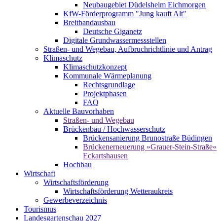
Neubaugebiet Düdelsheim Eichmorgen
KfW-Förderprogramm "Jung kauft Alt"
Breitbandausbau
Deutsche Giganetz
Digitale Grundwassermessstellen
Straßen- und Wegebau, Aufbruchrichtlinie und Antrag
Klimaschutz
Klimaschutzkonzept
Kommunale Wärmeplanung
Rechtsgrundlage
Projektphasen
FAQ
Aktuelle Bauvorhaben
Straßen- und Wegebau
Brückenbau / Hochwasserschutz
Brückensanierung Brunostraße Büdingen
Brückenerneuerung »Grauer-Stein-Straße«
Eckartshausen
Hochbau
Wirtschaft
Wirtschaftsförderung
Wirtschaftsförderung Wetteraukreis
Gewerbeverzeichnis
Tourismus
Landesgartenschau 2027