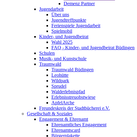
Demenz Partner
Jugendarbeit
Über uns
Jugendtreffpunkte
Ferienspiele Jugendarbeit
Spielmobil
Kinder- und Jugendbeirat
Wahl 2025
FAQ - Kinder- und Jugendbeirat Büdingen
Schulen
Musik- und Kunstschule
Traumwald
Traumwald Büdingen
Leohütte
Wildpark
Sprudel
Walderlebnispfad
Erlebnisstreuobstwiese
ApfelArche
Freundeskreis der Stadtbücherei e.V.
Gesellschaft & Soziales
Engagement & Ehrenamt
Ehrenamtliches Engagement
Ehrenamtscard
Bürgerplakette