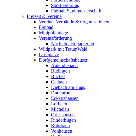
Sportlerehrung
Fußball Stadtmeisterschaft
Freizeit & Vereine
Vereine, Verbände & Organisationen
Freibad
Minigolfanlage
Vereinsförderung
Nacht der Engagierten
Wildpark mit TraumWald
Grillplätze
Dorfgemeinschaftshäuser
Aulendiebach
Büdingen
Büches
Calbach
Diebach am Haag
Dudenrod
Eckartshausen
Lorbach
Michelau
Orleshausen
Rinderbügen
Rohrbach
Vonhausen