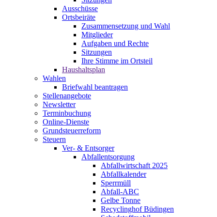
Ausschüsse
Ortsbeiräte
Zusammensetzung und Wahl
Mitglieder
Aufgaben und Rechte
Sitzungen
Ihre Stimme im Ortsteil
Haushaltsplan
Wahlen
Briefwahl beantragen
Stellenangebote
Newsletter
Terminbuchung
Online-Dienste
Grundsteuerreform
Steuern
Ver- & Entsorger
Abfallentsorgung
Abfallwirtschaft 2025
Abfallkalender
Sperrmüll
Abfall-ABC
Gelbe Tonne
Recyclinghof Büdingen