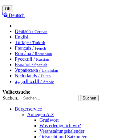
OK
Deutsch
Deutsch /
German
English
Türkçe /
Turkish
Français /
French
Română /
Romanian
Русский /
Russian
Español /
Spanish
Українська /
Ukrainian
Nederlands /
Dutch
اللغة العربية /
Arabic
Volltextsuche
Suchen...
Suchen
Bürgerservice
Anliegen A-Z
Grußwort
Was erledige ich wo?
Veranstaltungskalender
Ortsrecht und Satzungen