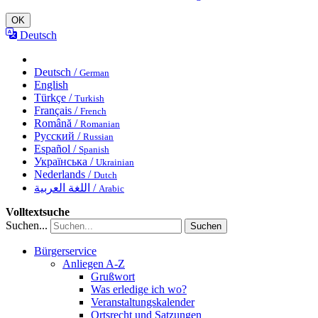
OK
Deutsch
Deutsch /
German
English
Türkçe /
Turkish
Français /
French
Română /
Romanian
Русский /
Russian
Español /
Spanish
Українська /
Ukrainian
Nederlands /
Dutch
اللغة العربية /
Arabic
Volltextsuche
Suchen...
Suchen
Bürgerservice
Anliegen A-Z
Grußwort
Was erledige ich wo?
Veranstaltungskalender
Ortsrecht und Satzungen