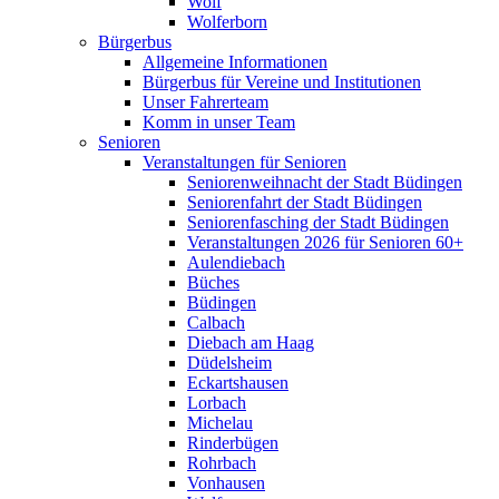
Wolf
Wolferborn
Bürgerbus
Allgemeine Informationen
Bürgerbus für Vereine und Institutionen
Unser Fahrerteam
Komm in unser Team
Senioren
Veranstaltungen für Senioren
Seniorenweihnacht der Stadt Büdingen
Seniorenfahrt der Stadt Büdingen
Seniorenfasching der Stadt Büdingen
Veranstaltungen 2026 für Senioren 60+
Aulendiebach
Büches
Büdingen
Calbach
Diebach am Haag
Düdelsheim
Eckartshausen
Lorbach
Michelau
Rinderbügen
Rohrbach
Vonhausen