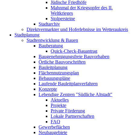
Jüdische Friedhöfe
Mahnmal der Kriegsopfer des II.
Weltkrieges
Stolpersteine
Stadtarchiv
Direktvermarkter und Hoferlebnisse im Wetteraukreis
Stadtplanung
Stadtentwicklung & Bauen
Bauberatung
Quick-Check-Bauantrag
Baugenehmigungsfreie Bauvorhaben
Örtliche Bauvorschriften
Bauleitplanung
Flächennutzungsplan
Bebauungspläne
Laufende Bauleitplanverfahren
Konzepte
Lebendige Zentren "Südliche Altstadt"
Aktuelles
Projekte
Private Förderung
Lokale Partnerschaften
FAQ
Gewerbeflächen
Neubaugebiete