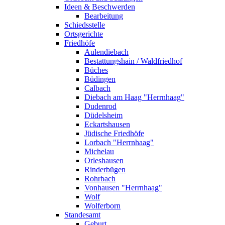
Ideen & Beschwerden
Bearbeitung
Schiedsstelle
Ortsgerichte
Friedhöfe
Aulendiebach
Bestattungshain / Waldfriedhof
Büches
Büdingen
Calbach
Diebach am Haag "Herrnhaag"
Dudenrod
Düdelsheim
Eckartshausen
Jüdische Friedhöfe
Lorbach "Herrnhaag"
Michelau
Orleshausen
Rinderbügen
Rohrbach
Vonhausen "Herrnhaag"
Wolf
Wolferborn
Standesamt
Geburt