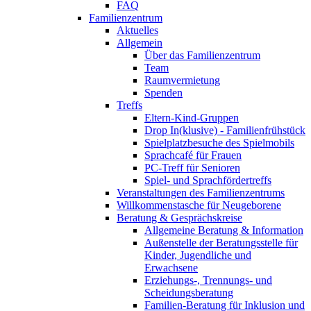
FAQ
Familienzentrum
Aktuelles
Allgemein
Über das Familienzentrum
Team
Raumvermietung
Spenden
Treffs
Eltern-Kind-Gruppen
Drop In(klusive) - Familienfrühstück
Spielplatzbesuche des Spielmobils
Sprachcafé für Frauen
PC-Treff für Senioren
Spiel- und Sprachfördertreffs
Veranstaltungen des Familienzentrums
Willkommenstasche für Neugeborene
Beratung & Gesprächskreise
Allgemeine Beratung & Information
Außenstelle der Beratungsstelle für
Kinder, Jugendliche und
Erwachsene
Erziehungs-, Trennungs- und
Scheidungsberatung
Familien-Beratung für Inklusion und