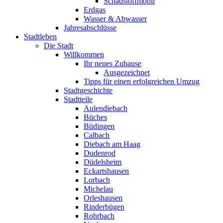
Schadstoffmobil
Erdgas
Wasser & Abwasser
Jahresabschlüsse
Stadtleben
Die Stadt
Willkommen
Ihr neues Zuhause
Ausgezeichnet
Tipps für einen erfolgreichen Umzug
Stadtgeschichte
Stadtteile
Aulendiebach
Büches
Büdingen
Calbach
Diebach am Haag
Dudenrod
Düdelsheim
Eckartshausen
Lorbach
Michelau
Orleshausen
Rinderbügen
Rohrbach