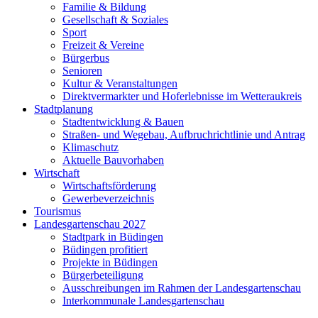
Familie & Bildung
Gesellschaft & Soziales
Sport
Freizeit & Vereine
Bürgerbus
Senioren
Kultur & Veranstaltungen
Direktvermarkter und Hoferlebnisse im Wetteraukreis
Stadtplanung
Stadtentwicklung & Bauen
Straßen- und Wegebau, Aufbruchrichtlinie und Antrag
Klimaschutz
Aktuelle Bauvorhaben
Wirtschaft
Wirtschaftsförderung
Gewerbeverzeichnis
Tourismus
Landesgartenschau 2027
Stadtpark in Büdingen
Büdingen profitiert
Projekte in Büdingen
Bürgerbeteiligung
Ausschreibungen im Rahmen der Landesgartenschau
Interkommunale Landesgartenschau