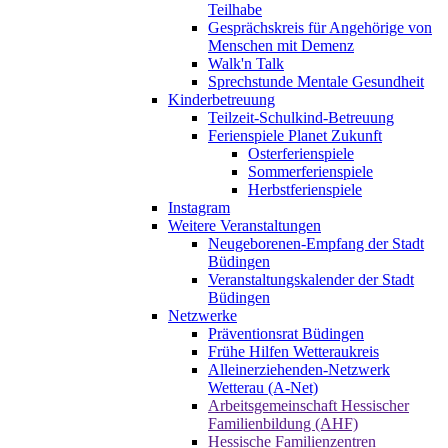
Teilhabe
Gesprächskreis für Angehörige von
Menschen mit Demenz
Walk'n Talk
Sprechstunde Mentale Gesundheit
Kinderbetreuung
Teilzeit-Schulkind-Betreuung
Ferienspiele Planet Zukunft
Osterferienspiele
Sommerferienspiele
Herbstferienspiele
Instagram
Weitere Veranstaltungen
Neugeborenen-Empfang der Stadt
Büdingen
Veranstaltungskalender der Stadt
Büdingen
Netzwerke
Präventionsrat Büdingen
Frühe Hilfen Wetteraukreis
Alleinerziehenden-Netzwerk
Wetterau (A-Net)
Arbeitsgemeinschaft Hessischer
Familienbildung (AHF)
Hessische Familienzentren