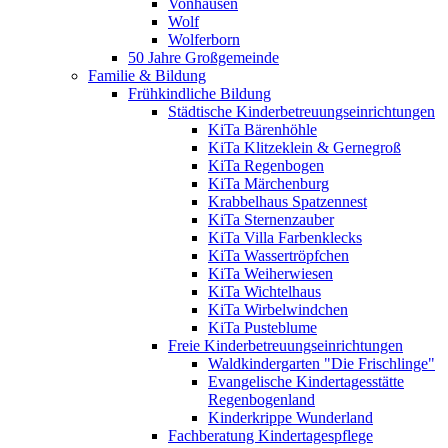
Vonhausen
Wolf
Wolferborn
50 Jahre Großgemeinde
Familie & Bildung
Frühkindliche Bildung
Städtische Kinderbetreuungseinrichtungen
KiTa Bärenhöhle
KiTa Klitzeklein & Gernegroß
KiTa Regenbogen
KiTa Märchenburg
Krabbelhaus Spatzennest
KiTa Sternenzauber
KiTa Villa Farbenklecks
KiTa Wassertröpfchen
KiTa Weiherwiesen
KiTa Wichtelhaus
KiTa Wirbelwindchen
KiTa Pusteblume
Freie Kinderbetreuungseinrichtungen
Waldkindergarten "Die Frischlinge"
Evangelische Kindertagesstätte
Regenbogenland
Kinderkrippe Wunderland
Fachberatung Kindertagespflege