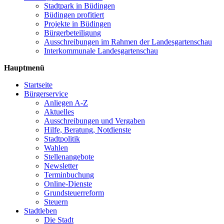
Stadtpark in Büdingen
Büdingen profitiert
Projekte in Büdingen
Bürgerbeteiligung
Ausschreibungen im Rahmen der Landesgartenschau
Interkommunale Landesgartenschau
Hauptmenü
Startseite
Bürgerservice
Anliegen A-Z
Aktuelles
Ausschreibungen und Vergaben
Hilfe, Beratung, Notdienste
Stadtpolitik
Wahlen
Stellenangebote
Newsletter
Terminbuchung
Online-Dienste
Grundsteuerreform
Steuern
Stadtleben
Die Stadt