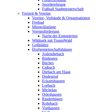
Sportlerehrung
Fußball Stadtmeisterschaft
Freizeit & Vereine
Vereine, Verbände & Organisationen
Freibad
Minigolfanlage
Vereinsförderung
Nacht der Engagierten
Wildpark mit TraumWald
Grillplätze
Dorfgemeinschaftshäuser
Aulendiebach
Büdingen
Büches
Calbach
Diebach am Haag
Dudenrod
Eckartshausen
Lorbach
Michelau
Orleshausen
Rinderbügen
Rohrbach
Vonhausen