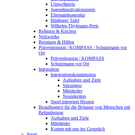
Umweltpreis
Jugendmotivationspreis
Ehrenamtsagentur
Büdinger Tafel
Wilhelm-Thylmann-Preis
Religion & Kirchen
Netzwerke
Beratung & Hilfen
Präventionsrat / KOMPASS / Schutzmann vor
Ort
Präventionsrat / KOMPASS
Schutzmann vor Ort
Integration
Integrationskommission
Aufgaben und Ziele
Sitzungen
Mitglieder
Neuigkeiten
Sport integriert Hessen
Beauftragte/r für die Belange von Menschen mit
Behinderung
Aufgaben und Ziele
Mitglieder
Komm mit uns ins Gespräch
Sport