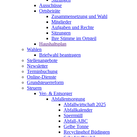
Ausschüsse
Ortsbeiräte
Zusammensetzung und Wahl
Mitglieder
Aufgaben und Rechte
Sitzungen
Ihre Stimme im Ortsteil
Haushaltsplan
Wahlen
Briefwahl beantragen
Stellenangebote
Newsletter
Terminbuchung
Online-Dienste
Grundsteuerreform
Steuern
Ver- & Entsorger
Abfallentsorgung
Abfallwirtschaft 2025
Abfallkalender
Sperrmüll
Abfall-ABC
Gelbe Tonne
Recyclinghof Büdingen