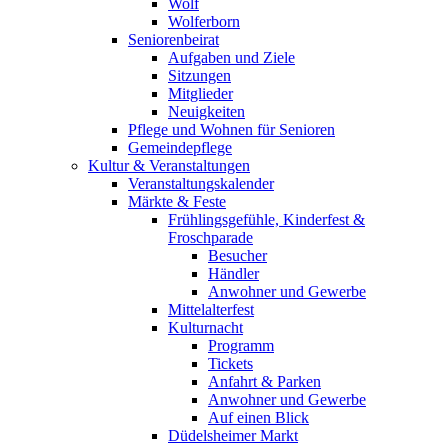
Wolf
Wolferborn
Seniorenbeirat
Aufgaben und Ziele
Sitzungen
Mitglieder
Neuigkeiten
Pflege und Wohnen für Senioren
Gemeindepflege
Kultur & Veranstaltungen
Veranstaltungskalender
Märkte & Feste
Frühlingsgefühle, Kinderfest &
Froschparade
Besucher
Händler
Anwohner und Gewerbe
Mittelalterfest
Kulturnacht
Programm
Tickets
Anfahrt & Parken
Anwohner und Gewerbe
Auf einen Blick
Düdelsheimer Markt