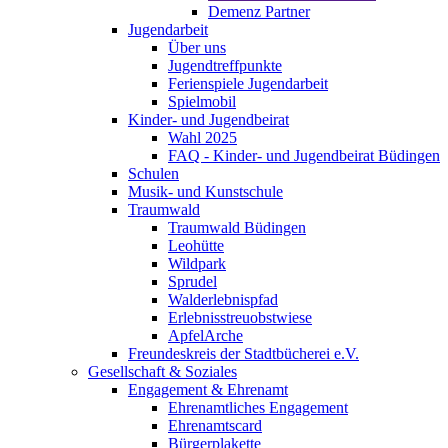
Demenz Partner
Jugendarbeit
Über uns
Jugendtreffpunkte
Ferienspiele Jugendarbeit
Spielmobil
Kinder- und Jugendbeirat
Wahl 2025
FAQ - Kinder- und Jugendbeirat Büdingen
Schulen
Musik- und Kunstschule
Traumwald
Traumwald Büdingen
Leohütte
Wildpark
Sprudel
Walderlebnispfad
Erlebnisstreuobstwiese
ApfelArche
Freundeskreis der Stadtbücherei e.V.
Gesellschaft & Soziales
Engagement & Ehrenamt
Ehrenamtliches Engagement
Ehrenamtscard
Bürgerplakette