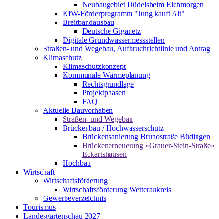
Neubaugebiet Düdelsheim Eichmorgen
KfW-Förderprogramm "Jung kauft Alt"
Breitbandausbau
Deutsche Giganetz
Digitale Grundwassermessstellen
Straßen- und Wegebau, Aufbruchrichtlinie und Antrag
Klimaschutz
Klimaschutzkonzept
Kommunale Wärmeplanung
Rechtsgrundlage
Projektphasen
FAQ
Aktuelle Bauvorhaben
Straßen- und Wegebau
Brückenbau / Hochwasserschutz
Brückensanierung Brunostraße Büdingen
Brückenerneuerung »Grauer-Stein-Straße«
Eckartshausen
Hochbau
Wirtschaft
Wirtschaftsförderung
Wirtschaftsförderung Wetteraukreis
Gewerbeverzeichnis
Tourismus
Landesgartenschau 2027