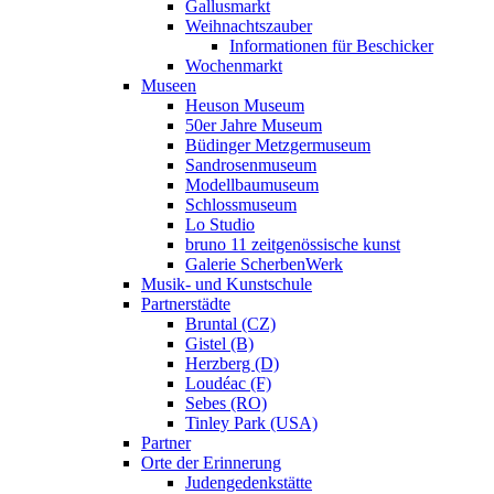
Gallusmarkt
Weihnachtszauber
Informationen für Beschicker
Wochenmarkt
Museen
Heuson Museum
50er Jahre Museum
Büdinger Metzgermuseum
Sandrosenmuseum
Modellbaumuseum
Schlossmuseum
Lo Studio
bruno 11 zeitgenössische kunst
Galerie ScherbenWerk
Musik- und Kunstschule
Partnerstädte
Bruntal (CZ)
Gistel (B)
Herzberg (D)
Loudéac (F)
Sebes (RO)
Tinley Park (USA)
Partner
Orte der Erinnerung
Judengedenkstätte