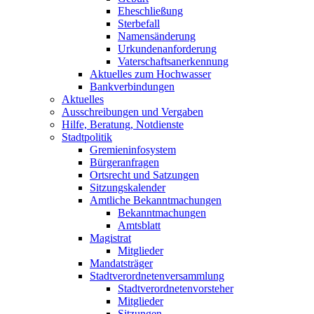
Eheschließung
Sterbefall
Namensänderung
Urkundenanforderung
Vaterschaftsanerkennung
Aktuelles zum Hochwasser
Bankverbindungen
Aktuelles
Ausschreibungen und Vergaben
Hilfe, Beratung, Notdienste
Stadtpolitik
Gremieninfosystem
Bürgeranfragen
Ortsrecht und Satzungen
Sitzungskalender
Amtliche Bekanntmachungen
Bekanntmachungen
Amtsblatt
Magistrat
Mitglieder
Mandatsträger
Stadtverordnetenversammlung
Stadtverordnetenvorsteher
Mitglieder
Sitzungen