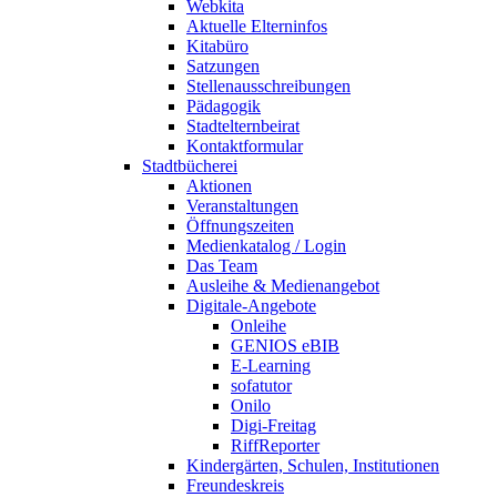
Webkita
Aktuelle Elterninfos
Kitabüro
Satzungen
Stellenausschreibungen
Pädagogik
Stadtelternbeirat
Kontaktformular
Stadtbücherei
Aktionen
Veranstaltungen
Öffnungszeiten
Medienkatalog / Login
Das Team
Ausleihe & Medienangebot
Digitale-Angebote
Onleihe
GENIOS eBIB
E-Learning
sofatutor
Onilo
Digi-Freitag
RiffReporter
Kindergärten, Schulen, Institutionen
Freundeskreis