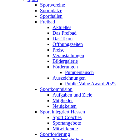
Sportvereine
Sportplätze
Sporthallen
Freibad
Aktuelles
Das Freibad
Das Team
Öffnungszeiten
Preise
Veranstaltungen
Bildergalerie
Förderungen
Pumpentausch
Auszeichnungen
Public Value Award 2025
Sportkommision
Aufgaben und Ziele
Mitglieder
Neuigkeiten
Sport integriert Hessen
Sport-Coaches
Sportangebote
Mitwirkende
Sportförderung
Förderrichtlinie