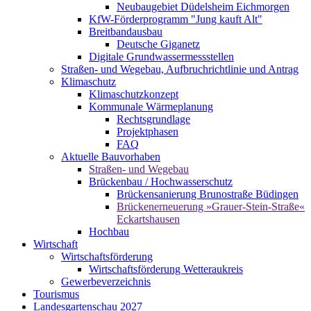
Neubaugebiet Düdelsheim Eichmorgen
KfW-Förderprogramm "Jung kauft Alt"
Breitbandausbau
Deutsche Giganetz
Digitale Grundwassermessstellen
Straßen- und Wegebau, Aufbruchrichtlinie und Antrag
Klimaschutz
Klimaschutzkonzept
Kommunale Wärmeplanung
Rechtsgrundlage
Projektphasen
FAQ
Aktuelle Bauvorhaben
Straßen- und Wegebau
Brückenbau / Hochwasserschutz
Brückensanierung Brunostraße Büdingen
Brückenerneuerung »Grauer-Stein-Straße«
Eckartshausen
Hochbau
Wirtschaft
Wirtschaftsförderung
Wirtschaftsförderung Wetteraukreis
Gewerbeverzeichnis
Tourismus
Landesgartenschau 2027