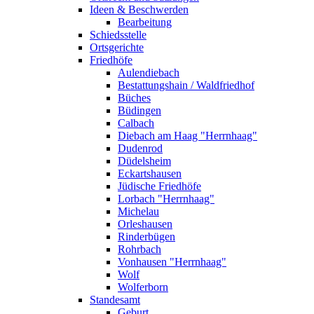
Ideen & Beschwerden
Bearbeitung
Schiedsstelle
Ortsgerichte
Friedhöfe
Aulendiebach
Bestattungshain / Waldfriedhof
Büches
Büdingen
Calbach
Diebach am Haag "Herrnhaag"
Dudenrod
Düdelsheim
Eckartshausen
Jüdische Friedhöfe
Lorbach "Herrnhaag"
Michelau
Orleshausen
Rinderbügen
Rohrbach
Vonhausen "Herrnhaag"
Wolf
Wolferborn
Standesamt
Geburt