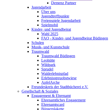
Demenz Partner
Jugendarbeit
Über uns
Jugendtreffpunkte
Ferienspiele Jugendarbeit
Spielmobil
Kinder- und Jugendbeirat
Wahl 2025
FAQ - Kinder- und Jugendbeirat Büdingen
Schulen
Musik- und Kunstschule
Traumwald
Traumwald Büdingen
Leohütte
Wildpark
Sprudel
Walderlebnispfad
Erlebnisstreuobstwiese
ApfelArche
Freundeskreis der Stadtbücherei e.V.
Gesellschaft & Soziales
Engagement & Ehrenamt
Ehrenamtliches Engagement
Ehrenamtscard
Bürgerplakette