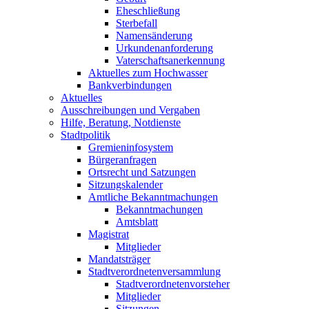
Eheschließung
Sterbefall
Namensänderung
Urkundenanforderung
Vaterschaftsanerkennung
Aktuelles zum Hochwasser
Bankverbindungen
Aktuelles
Ausschreibungen und Vergaben
Hilfe, Beratung, Notdienste
Stadtpolitik
Gremieninfosystem
Bürgeranfragen
Ortsrecht und Satzungen
Sitzungskalender
Amtliche Bekanntmachungen
Bekanntmachungen
Amtsblatt
Magistrat
Mitglieder
Mandatsträger
Stadtverordnetenversammlung
Stadtverordnetenvorsteher
Mitglieder
Sitzungen