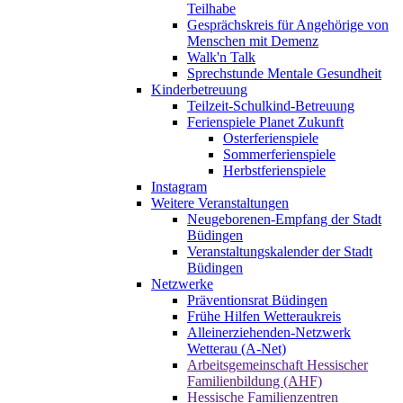
Teilhabe
Gesprächskreis für Angehörige von
Menschen mit Demenz
Walk'n Talk
Sprechstunde Mentale Gesundheit
Kinderbetreuung
Teilzeit-Schulkind-Betreuung
Ferienspiele Planet Zukunft
Osterferienspiele
Sommerferienspiele
Herbstferienspiele
Instagram
Weitere Veranstaltungen
Neugeborenen-Empfang der Stadt
Büdingen
Veranstaltungskalender der Stadt
Büdingen
Netzwerke
Präventionsrat Büdingen
Frühe Hilfen Wetteraukreis
Alleinerziehenden-Netzwerk
Wetterau (A-Net)
Arbeitsgemeinschaft Hessischer
Familienbildung (AHF)
Hessische Familienzentren