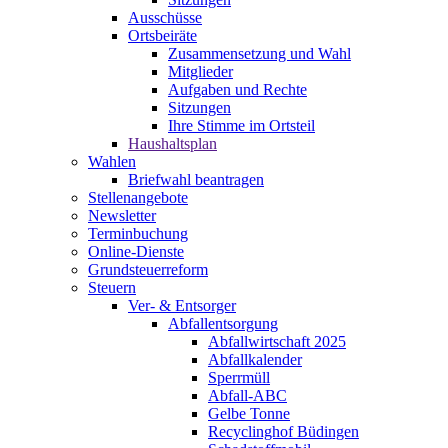
Ausschüsse
Ortsbeiräte
Zusammensetzung und Wahl
Mitglieder
Aufgaben und Rechte
Sitzungen
Ihre Stimme im Ortsteil
Haushaltsplan
Wahlen
Briefwahl beantragen
Stellenangebote
Newsletter
Terminbuchung
Online-Dienste
Grundsteuerreform
Steuern
Ver- & Entsorger
Abfallentsorgung
Abfallwirtschaft 2025
Abfallkalender
Sperrmüll
Abfall-ABC
Gelbe Tonne
Recyclinghof Büdingen