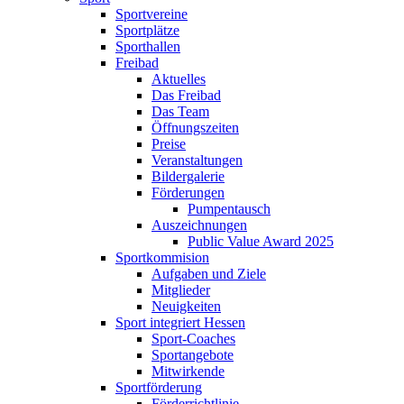
Sportvereine
Sportplätze
Sporthallen
Freibad
Aktuelles
Das Freibad
Das Team
Öffnungszeiten
Preise
Veranstaltungen
Bildergalerie
Förderungen
Pumpentausch
Auszeichnungen
Public Value Award 2025
Sportkommision
Aufgaben und Ziele
Mitglieder
Neuigkeiten
Sport integriert Hessen
Sport-Coaches
Sportangebote
Mitwirkende
Sportförderung
Förderrichtlinie