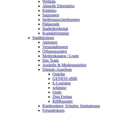
Webkita
Aktuelle Elterninfos
Kitabüro
Satzungen
Stellenausschreibungen
Pädagogik
Stadtelternbeirat
Kontaktformular
Stadtbücherei
Aktionen
Veranstaltungen
Öffnungszeiten
Medienkatalog / Login
Das Team
Ausleihe & Medienangebot
Digitale-Angebote
Onleihe
GENIOS eBIB
E-Learning
sofatutor
Onilo
Digi-Freitag
RiffReporter
Kindergärten, Schulen, Institutionen
Freundeskreis