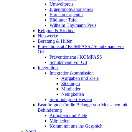
Umweltpreis
Jugendmotivationspreis
Ehrenamtsagentur
Büdinger Tafel
Wilhelm-Thylmann-Preis
Religion & Kirchen
Netzwerke
Beratung & Hilfen
Präventionsrat / KOMPASS / Schutzmann vor
Ort
Präventionsrat / KOMPASS
Schutzmann vor Ort
Integration
Integrationskommission
Aufgaben und Ziele
Sitzungen
Mitglieder
Neuigkeiten
Sport integriert Hessen
Beauftragte/r für die Belange von Menschen mit
Behinderung
Aufgaben und Ziele
Mitglieder
Komm mit uns ins Gespräch
Sport