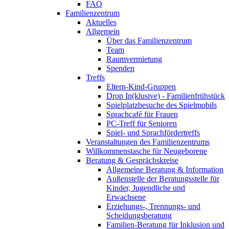
FAQ
Familienzentrum
Aktuelles
Allgemein
Über das Familienzentrum
Team
Raumvermietung
Spenden
Treffs
Eltern-Kind-Gruppen
Drop In(klusive) - Familienfrühstück
Spielplatzbesuche des Spielmobils
Sprachcafé für Frauen
PC-Treff für Senioren
Spiel- und Sprachfördertreffs
Veranstaltungen des Familienzentrums
Willkommenstasche für Neugeborene
Beratung & Gesprächskreise
Allgemeine Beratung & Information
Außenstelle der Beratungsstelle für
Kinder, Jugendliche und
Erwachsene
Erziehungs-, Trennungs- und
Scheidungsberatung
Familien-Beratung für Inklusion und