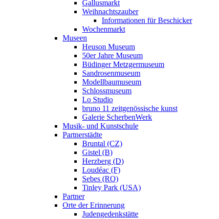
Gallusmarkt
Weihnachtszauber
Informationen für Beschicker
Wochenmarkt
Museen
Heuson Museum
50er Jahre Museum
Büdinger Metzgermuseum
Sandrosenmuseum
Modellbaumuseum
Schlossmuseum
Lo Studio
bruno 11 zeitgenössische kunst
Galerie ScherbenWerk
Musik- und Kunstschule
Partnerstädte
Bruntal (CZ)
Gistel (B)
Herzberg (D)
Loudéac (F)
Sebes (RO)
Tinley Park (USA)
Partner
Orte der Erinnerung
Judengedenkstätte