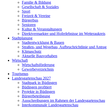
Familie & Bildung
Gesellschaft & Soziales
Sport
Freizeit & Vereine
Bürgerbus
Senioren
Kultur & Veranstaltungen
Direktvermarkter und Hoferlebnisse im Wetteraukreis
Stadtplanung
Stadtentwicklung & Bauen
Straßen- und Wegebau, Aufbruchrichtlinie und Antrag
Klimaschutz
Aktuelle Bauvorhaben
Wirtschaft
Wirtschaftsförderung
Gewerbeverzeichnis
Tourismus
Landesgartenschau 2027
Stadtpark in Büdingen
Büdingen profitiert
Projekte in Büdingen
Bürgerbeteiligung
Ausschreibungen im Rahmen der Landesgartenschau
Interkommunale Landesgartenschau