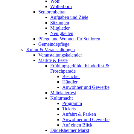
Wolf
Wolferborn
Seniorenbeirat
Aufgaben und Ziele
Sitzungen
Mitglieder
Neuigkeiten
Pflege und Wohnen für Senioren
Gemeindepflege
Kultur & Veranstaltungen
Veranstaltungskalender
Märkte & Feste
Frühlingsgefühle, Kinderfest &
Froschparade
Besucher
Händler
Anwohner und Gewerbe
Mittelalterfest
Kulturnacht
Programm
Tickets
Anfahrt & Parken
Anwohner und Gewerbe
Auf einen Blick
Düdelsheimer Markt