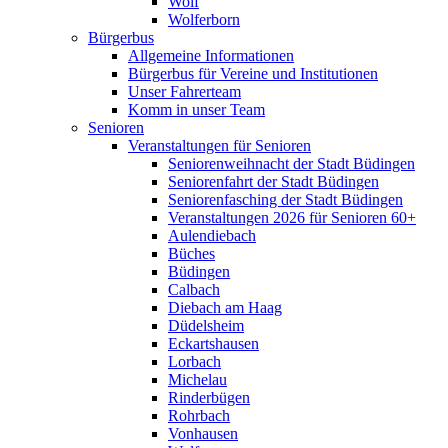
Wolf
Wolferborn
Bürgerbus
Allgemeine Informationen
Bürgerbus für Vereine und Institutionen
Unser Fahrerteam
Komm in unser Team
Senioren
Veranstaltungen für Senioren
Seniorenweihnacht der Stadt Büdingen
Seniorenfahrt der Stadt Büdingen
Seniorenfasching der Stadt Büdingen
Veranstaltungen 2026 für Senioren 60+
Aulendiebach
Büches
Büdingen
Calbach
Diebach am Haag
Düdelsheim
Eckartshausen
Lorbach
Michelau
Rinderbügen
Rohrbach
Vonhausen