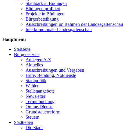
Stadtpark in Büdingen
Büdingen profitiert
Projekte in Büdingen
Bürgerbeteiligung
Ausschreibungen im Rahmen der Landesgartenschau
Interkommunale Landesgartenschau
Hauptmenü
Startseite
Bürgerservice
Anliegen A-Z
Aktuelles
Ausschreibungen und Vergaben
Hilfe, Beratung, Notdienste
Stadtpolitik
Wahlen
Stellenangebote
Newsletter
Terminbuchung
Online-Dienste
Grundsteuerreform
Steuern
Stadtleben
Die Stadt