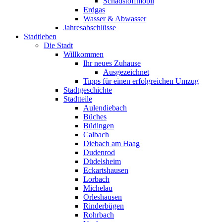
Schadstoffmobil
Erdgas
Wasser & Abwasser
Jahresabschlüsse
Stadtleben
Die Stadt
Willkommen
Ihr neues Zuhause
Ausgezeichnet
Tipps für einen erfolgreichen Umzug
Stadtgeschichte
Stadtteile
Aulendiebach
Büches
Büdingen
Calbach
Diebach am Haag
Dudenrod
Düdelsheim
Eckartshausen
Lorbach
Michelau
Orleshausen
Rinderbügen
Rohrbach