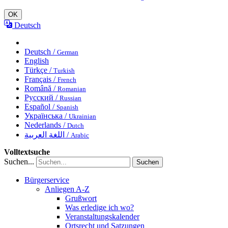
OK
Deutsch
Deutsch /
German
English
Türkçe /
Turkish
Français /
French
Română /
Romanian
Русский /
Russian
Español /
Spanish
Українська /
Ukrainian
Nederlands /
Dutch
اللغة العربية /
Arabic
Volltextsuche
Suchen...
Suchen
Bürgerservice
Anliegen A-Z
Grußwort
Was erledige ich wo?
Veranstaltungskalender
Ortsrecht und Satzungen