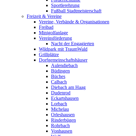
Sportlerehrung
Fußball Stadtmeisterschaft
Freizeit & Vereine
Vereine, Verbände & Organisationen
Freibad
Minigolfanlage
Vereinsförderung
Nacht der Engagierten
Wildpark mit TraumWald
Grillplätze
Dorfgemeinschaftshäuser
Aulendiebach
Büdingen
Büches
Calbach
Diebach am Haag
Dudenrod
Eckartshausen
Lorbach
Michelau
Orleshausen
Rinderbügen
Rohrbach
Vonhausen