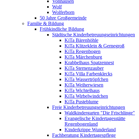
Vonhausen
Wolf
Wolferborn
50 Jahre Großgemeinde
Familie & Bildung
Frühkindliche Bildung
Städtische Kinderbetreuungseinrichtungen
KiTa Bärenhöhle
KiTa Klitzeklein & Gernegroß
KiTa Regenbogen
KiTa Märchenburg
Krabbelhaus Spatzennest
KiTa Sternenzauber
KiTa Villa Farbenklecks
KiTa Wassertröpfchen
KiTa Weiherwiesen
KiTa Wichtelhaus
KiTa Wirbelwindchen
KiTa Pusteblume
Freie Kinderbetreuungseinrichtungen
Waldkindergarten "Die Frischlinge"
Evangelische Kindertagesstätte
Regenbogenland
Kinderkrippe Wunderland
Fachberatung Kindertagespflege