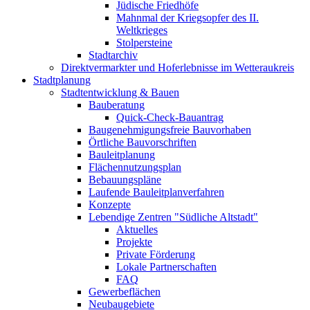
Jüdische Friedhöfe
Mahnmal der Kriegsopfer des II.
Weltkrieges
Stolpersteine
Stadtarchiv
Direktvermarkter und Hoferlebnisse im Wetteraukreis
Stadtplanung
Stadtentwicklung & Bauen
Bauberatung
Quick-Check-Bauantrag
Baugenehmigungsfreie Bauvorhaben
Örtliche Bauvorschriften
Bauleitplanung
Flächennutzungsplan
Bebauungspläne
Laufende Bauleitplanverfahren
Konzepte
Lebendige Zentren "Südliche Altstadt"
Aktuelles
Projekte
Private Förderung
Lokale Partnerschaften
FAQ
Gewerbeflächen
Neubaugebiete