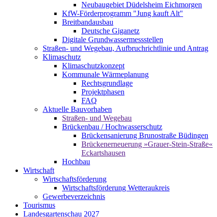
Neubaugebiet Düdelsheim Eichmorgen
KfW-Förderprogramm "Jung kauft Alt"
Breitbandausbau
Deutsche Giganetz
Digitale Grundwassermessstellen
Straßen- und Wegebau, Aufbruchrichtlinie und Antrag
Klimaschutz
Klimaschutzkonzept
Kommunale Wärmeplanung
Rechtsgrundlage
Projektphasen
FAQ
Aktuelle Bauvorhaben
Straßen- und Wegebau
Brückenbau / Hochwasserschutz
Brückensanierung Brunostraße Büdingen
Brückenerneuerung »Grauer-Stein-Straße«
Eckartshausen
Hochbau
Wirtschaft
Wirtschaftsförderung
Wirtschaftsförderung Wetteraukreis
Gewerbeverzeichnis
Tourismus
Landesgartenschau 2027