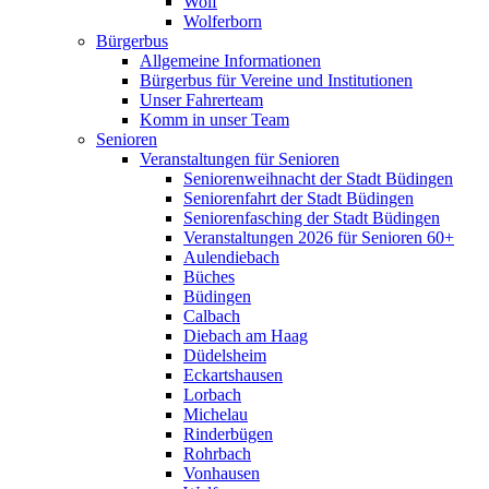
Wolf
Wolferborn
Bürgerbus
Allgemeine Informationen
Bürgerbus für Vereine und Institutionen
Unser Fahrerteam
Komm in unser Team
Senioren
Veranstaltungen für Senioren
Seniorenweihnacht der Stadt Büdingen
Seniorenfahrt der Stadt Büdingen
Seniorenfasching der Stadt Büdingen
Veranstaltungen 2026 für Senioren 60+
Aulendiebach
Büches
Büdingen
Calbach
Diebach am Haag
Düdelsheim
Eckartshausen
Lorbach
Michelau
Rinderbügen
Rohrbach
Vonhausen