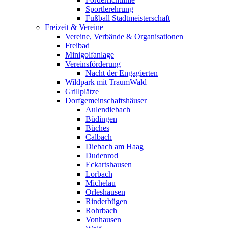
Sportlerehrung
Fußball Stadtmeisterschaft
Freizeit & Vereine
Vereine, Verbände & Organisationen
Freibad
Minigolfanlage
Vereinsförderung
Nacht der Engagierten
Wildpark mit TraumWald
Grillplätze
Dorfgemeinschaftshäuser
Aulendiebach
Büdingen
Büches
Calbach
Diebach am Haag
Dudenrod
Eckartshausen
Lorbach
Michelau
Orleshausen
Rinderbügen
Rohrbach
Vonhausen