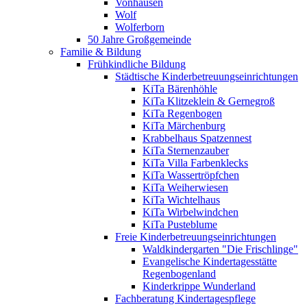
Vonhausen
Wolf
Wolferborn
50 Jahre Großgemeinde
Familie & Bildung
Frühkindliche Bildung
Städtische Kinderbetreuungseinrichtungen
KiTa Bärenhöhle
KiTa Klitzeklein & Gernegroß
KiTa Regenbogen
KiTa Märchenburg
Krabbelhaus Spatzennest
KiTa Sternenzauber
KiTa Villa Farbenklecks
KiTa Wassertröpfchen
KiTa Weiherwiesen
KiTa Wichtelhaus
KiTa Wirbelwindchen
KiTa Pusteblume
Freie Kinderbetreuungseinrichtungen
Waldkindergarten "Die Frischlinge"
Evangelische Kindertagesstätte
Regenbogenland
Kinderkrippe Wunderland
Fachberatung Kindertagespflege