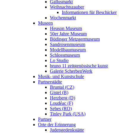
Gallusmarkt
Weihnachtszauber
Informationen für Beschicker
Wochenmarkt
Museen
Heuson Museum
50er Jahre Museum
Büdinger Metzgermuseum
Sandrosenmuseum
Modellbaumuseum
Schlossmuseum
Lo Studio
bruno 11 zeitgenössische kunst
Galerie ScherbenWerk
Musik- und Kunstschule
Partnerstädte
Bruntal (CZ)
Gistel (B)
Herzberg (D)
Loudéac (F)
Sebes (RO)
Tinley Park (USA)
Partner
Orte der Erinnerung
Judengedenkstätte