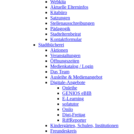
Webkita
Aktuelle Elterninfos
Kitabüro
Satzungen
Stellenausschreibungen
Pädagogik
Stadtelternbeirat
Kontaktformular
Stadtbücherei
Aktionen
Veranstaltungen
Öffnungszeiten
Medienkatalog / Login
Das Team
Ausleihe & Medienangebot
Digitale-Angebote
Onleihe
GENIOS eBIB
E-Learning
sofatutor
Onilo
Digi-Freitag
RiffReporter
Kindergärten, Schulen, Institutionen
Freundeskreis