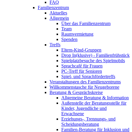
FAQ
Familienzentrum
Aktuelles
Allgemein
Über das Familienzentrum
Team
Raumvermietung
Spenden
Treffs
Eltern-Kind-Gruppen
Drop In(klusive) - Familienfrühstück
Spielplatzbesuche des Spielmobils
Sprachcafé für Frauen
PC-Treff für Senioren
Spiel- und Sprachfördertreffs
Veranstaltungen des Familienzentrums
Willkommenstasche für Neugeborene
Beratung & Gesprächskreise
Allgemeine Beratung & Information
Außenstelle der Beratungsstelle für
Kinder, Jugendliche und
Erwachsene
Erziehungs-, Trennungs- und
Scheidungsberatung
Familien-Beratung für Inklusion und