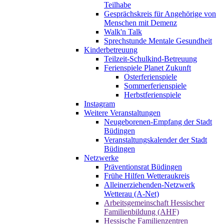
Teilhabe
Gesprächskreis für Angehörige von
Menschen mit Demenz
Walk'n Talk
Sprechstunde Mentale Gesundheit
Kinderbetreuung
Teilzeit-Schulkind-Betreuung
Ferienspiele Planet Zukunft
Osterferienspiele
Sommerferienspiele
Herbstferienspiele
Instagram
Weitere Veranstaltungen
Neugeborenen-Empfang der Stadt
Büdingen
Veranstaltungskalender der Stadt
Büdingen
Netzwerke
Präventionsrat Büdingen
Frühe Hilfen Wetteraukreis
Alleinerziehenden-Netzwerk
Wetterau (A-Net)
Arbeitsgemeinschaft Hessischer
Familienbildung (AHF)
Hessische Familienzentren