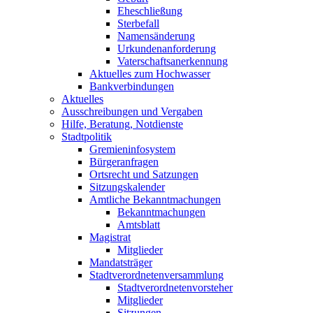
Eheschließung
Sterbefall
Namensänderung
Urkundenanforderung
Vaterschaftsanerkennung
Aktuelles zum Hochwasser
Bankverbindungen
Aktuelles
Ausschreibungen und Vergaben
Hilfe, Beratung, Notdienste
Stadtpolitik
Gremieninfosystem
Bürgeranfragen
Ortsrecht und Satzungen
Sitzungskalender
Amtliche Bekanntmachungen
Bekanntmachungen
Amtsblatt
Magistrat
Mitglieder
Mandatsträger
Stadtverordnetenversammlung
Stadtverordnetenvorsteher
Mitglieder
Sitzungen