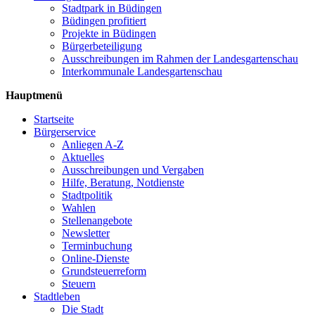
Stadtpark in Büdingen
Büdingen profitiert
Projekte in Büdingen
Bürgerbeteiligung
Ausschreibungen im Rahmen der Landesgartenschau
Interkommunale Landesgartenschau
Hauptmenü
Startseite
Bürgerservice
Anliegen A-Z
Aktuelles
Ausschreibungen und Vergaben
Hilfe, Beratung, Notdienste
Stadtpolitik
Wahlen
Stellenangebote
Newsletter
Terminbuchung
Online-Dienste
Grundsteuerreform
Steuern
Stadtleben
Die Stadt