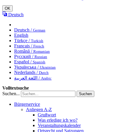
OK
Deutsch
Deutsch /
German
English
Türkçe /
Turkish
Français /
French
Română /
Romanian
Русский /
Russian
Español /
Spanish
Українська /
Ukrainian
Nederlands /
Dutch
اللغة العربية /
Arabic
Volltextsuche
Suchen...
Suchen
Bürgerservice
Anliegen A-Z
Grußwort
Was erledige ich wo?
Veranstaltungskalender
Ortsrecht und Satzungen