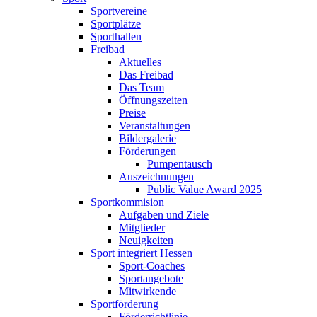
Sportvereine
Sportplätze
Sporthallen
Freibad
Aktuelles
Das Freibad
Das Team
Öffnungszeiten
Preise
Veranstaltungen
Bildergalerie
Förderungen
Pumpentausch
Auszeichnungen
Public Value Award 2025
Sportkommision
Aufgaben und Ziele
Mitglieder
Neuigkeiten
Sport integriert Hessen
Sport-Coaches
Sportangebote
Mitwirkende
Sportförderung
Förderrichtlinie