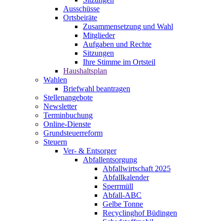
Ausschüsse
Ortsbeiräte
Zusammensetzung und Wahl
Mitglieder
Aufgaben und Rechte
Sitzungen
Ihre Stimme im Ortsteil
Haushaltsplan
Wahlen
Briefwahl beantragen
Stellenangebote
Newsletter
Terminbuchung
Online-Dienste
Grundsteuerreform
Steuern
Ver- & Entsorger
Abfallentsorgung
Abfallwirtschaft 2025
Abfallkalender
Sperrmüll
Abfall-ABC
Gelbe Tonne
Recyclinghof Büdingen