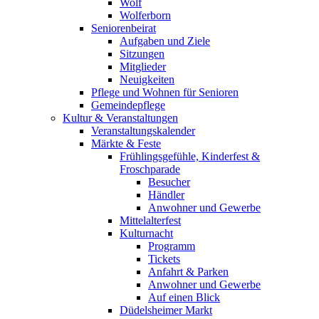
Wolf
Wolferborn
Seniorenbeirat
Aufgaben und Ziele
Sitzungen
Mitglieder
Neuigkeiten
Pflege und Wohnen für Senioren
Gemeindepflege
Kultur & Veranstaltungen
Veranstaltungskalender
Märkte & Feste
Frühlingsgefühle, Kinderfest &
Froschparade
Besucher
Händler
Anwohner und Gewerbe
Mittelalterfest
Kulturnacht
Programm
Tickets
Anfahrt & Parken
Anwohner und Gewerbe
Auf einen Blick
Düdelsheimer Markt