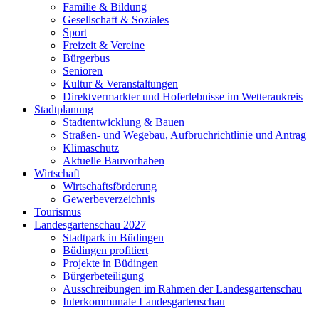
Familie & Bildung
Gesellschaft & Soziales
Sport
Freizeit & Vereine
Bürgerbus
Senioren
Kultur & Veranstaltungen
Direktvermarkter und Hoferlebnisse im Wetteraukreis
Stadtplanung
Stadtentwicklung & Bauen
Straßen- und Wegebau, Aufbruchrichtlinie und Antrag
Klimaschutz
Aktuelle Bauvorhaben
Wirtschaft
Wirtschaftsförderung
Gewerbeverzeichnis
Tourismus
Landesgartenschau 2027
Stadtpark in Büdingen
Büdingen profitiert
Projekte in Büdingen
Bürgerbeteiligung
Ausschreibungen im Rahmen der Landesgartenschau
Interkommunale Landesgartenschau