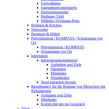
Umweltpreis
Jugendmotivationspreis
Ehrenamtsagentur
Büdinger Tafel
Wilhelm-Thylmann-Preis
Religion & Kirchen
Netzwerke
Beratung & Hilfen
Präventionsrat / KOMPASS / Schutzmann vor
Ort
Präventionsrat / KOMPASS
Schutzmann vor Ort
Integration
Integrationskommission
Aufgaben und Ziele
Sitzungen
Mitglieder
Neuigkeiten
Sport integriert Hessen
Beauftragte/r für die Belange von Menschen mit
Behinderung
Aufgaben und Ziele
Mitglieder
Komm mit uns ins Gespräch
Sport