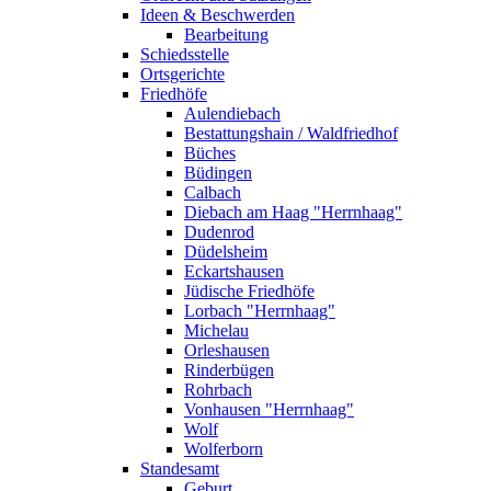
Ideen & Beschwerden
Bearbeitung
Schiedsstelle
Ortsgerichte
Friedhöfe
Aulendiebach
Bestattungshain / Waldfriedhof
Büches
Büdingen
Calbach
Diebach am Haag "Herrnhaag"
Dudenrod
Düdelsheim
Eckartshausen
Jüdische Friedhöfe
Lorbach "Herrnhaag"
Michelau
Orleshausen
Rinderbügen
Rohrbach
Vonhausen "Herrnhaag"
Wolf
Wolferborn
Standesamt
Geburt