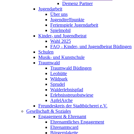
Demenz Partner
Jugendarbeit
Über uns
Jugendtreffpunkte
Ferienspiele Jugendarbeit
Spielmobil
Kinder- und Jugendbeirat
Wahl 2025
FAQ - Kinder- und Jugendbeirat Büdingen
Schulen
Musik- und Kunstschule
Traumwald
Traumwald Büdingen
Leohütte
Wildpark
Sprudel
Walderlebnispfad
Erlebnisstreuobstwiese
ApfelArche
Freundeskreis der Stadtbücherei e.V.
Gesellschaft & Soziales
Engagement & Ehrenamt
Ehrenamtliches Engagement
Ehrenamtscard
Bürgerplakette