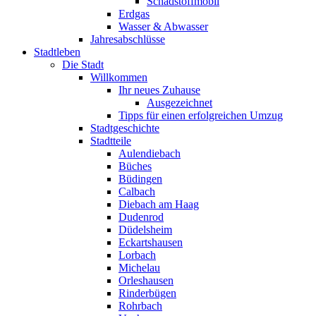
Schadstoffmobil
Erdgas
Wasser & Abwasser
Jahresabschlüsse
Stadtleben
Die Stadt
Willkommen
Ihr neues Zuhause
Ausgezeichnet
Tipps für einen erfolgreichen Umzug
Stadtgeschichte
Stadtteile
Aulendiebach
Büches
Büdingen
Calbach
Diebach am Haag
Dudenrod
Düdelsheim
Eckartshausen
Lorbach
Michelau
Orleshausen
Rinderbügen
Rohrbach