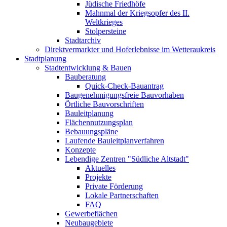
Jüdische Friedhöfe
Mahnmal der Kriegsopfer des II.
Weltkrieges
Stolpersteine
Stadtarchiv
Direktvermarkter und Hoferlebnisse im Wetteraukreis
Stadtplanung
Stadtentwicklung & Bauen
Bauberatung
Quick-Check-Bauantrag
Baugenehmigungsfreie Bauvorhaben
Örtliche Bauvorschriften
Bauleitplanung
Flächennutzungsplan
Bebauungspläne
Laufende Bauleitplanverfahren
Konzepte
Lebendige Zentren "Südliche Altstadt"
Aktuelles
Projekte
Private Förderung
Lokale Partnerschaften
FAQ
Gewerbeflächen
Neubaugebiete