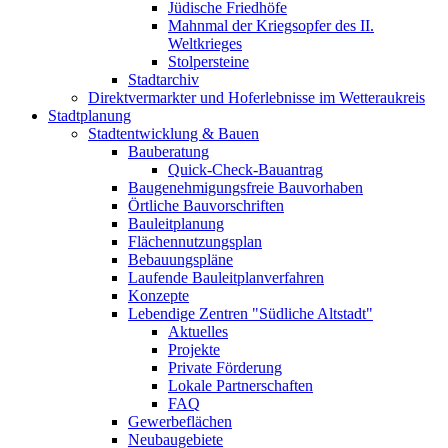
Jüdische Friedhöfe
Mahnmal der Kriegsopfer des II.
Weltkrieges
Stolpersteine
Stadtarchiv
Direktvermarkter und Hoferlebnisse im Wetteraukreis
Stadtplanung
Stadtentwicklung & Bauen
Bauberatung
Quick-Check-Bauantrag
Baugenehmigungsfreie Bauvorhaben
Örtliche Bauvorschriften
Bauleitplanung
Flächennutzungsplan
Bebauungspläne
Laufende Bauleitplanverfahren
Konzepte
Lebendige Zentren "Südliche Altstadt"
Aktuelles
Projekte
Private Förderung
Lokale Partnerschaften
FAQ
Gewerbeflächen
Neubaugebiete