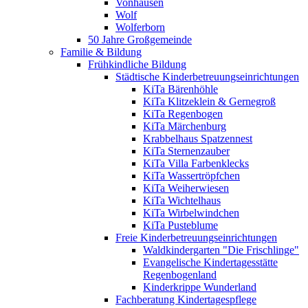
Vonhausen
Wolf
Wolferborn
50 Jahre Großgemeinde
Familie & Bildung
Frühkindliche Bildung
Städtische Kinderbetreuungseinrichtungen
KiTa Bärenhöhle
KiTa Klitzeklein & Gernegroß
KiTa Regenbogen
KiTa Märchenburg
Krabbelhaus Spatzennest
KiTa Sternenzauber
KiTa Villa Farbenklecks
KiTa Wassertröpfchen
KiTa Weiherwiesen
KiTa Wichtelhaus
KiTa Wirbelwindchen
KiTa Pusteblume
Freie Kinderbetreuungseinrichtungen
Waldkindergarten "Die Frischlinge"
Evangelische Kindertagesstätte
Regenbogenland
Kinderkrippe Wunderland
Fachberatung Kindertagespflege