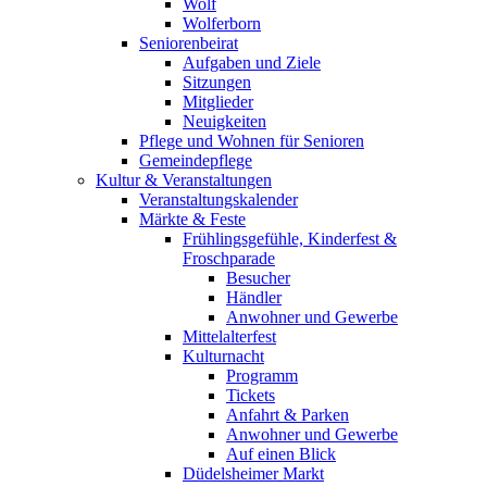
Wolf
Wolferborn
Seniorenbeirat
Aufgaben und Ziele
Sitzungen
Mitglieder
Neuigkeiten
Pflege und Wohnen für Senioren
Gemeindepflege
Kultur & Veranstaltungen
Veranstaltungskalender
Märkte & Feste
Frühlingsgefühle, Kinderfest &
Froschparade
Besucher
Händler
Anwohner und Gewerbe
Mittelalterfest
Kulturnacht
Programm
Tickets
Anfahrt & Parken
Anwohner und Gewerbe
Auf einen Blick
Düdelsheimer Markt