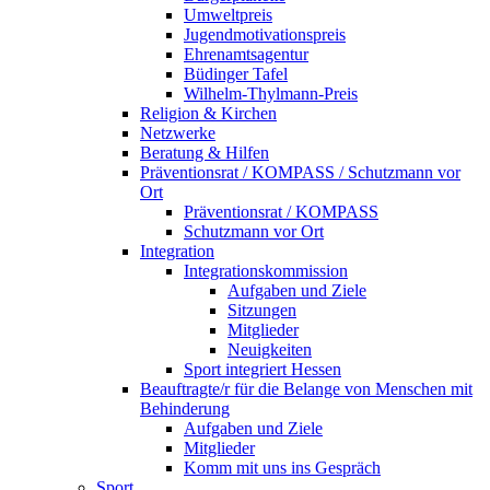
Umweltpreis
Jugendmotivationspreis
Ehrenamtsagentur
Büdinger Tafel
Wilhelm-Thylmann-Preis
Religion & Kirchen
Netzwerke
Beratung & Hilfen
Präventionsrat / KOMPASS / Schutzmann vor
Ort
Präventionsrat / KOMPASS
Schutzmann vor Ort
Integration
Integrationskommission
Aufgaben und Ziele
Sitzungen
Mitglieder
Neuigkeiten
Sport integriert Hessen
Beauftragte/r für die Belange von Menschen mit
Behinderung
Aufgaben und Ziele
Mitglieder
Komm mit uns ins Gespräch
Sport