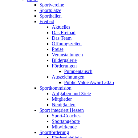
Sportvereine
Sportplätze
Sporthallen
Freibad
Aktuelles
Das Freibad
Das Team
Öffnungszeiten
Preise
Veranstaltungen
Bildergalerie
Förderungen
Pumpentausch
Auszeichnungen
Public Value Award 2025
Sportkommision
Aufgaben und Ziele
Mitglieder
Neuigkeiten
Sport integriert Hessen
Sport-Coaches
Sportangebote
Mitwirkende
Sportförderung
Förderrichtlinie