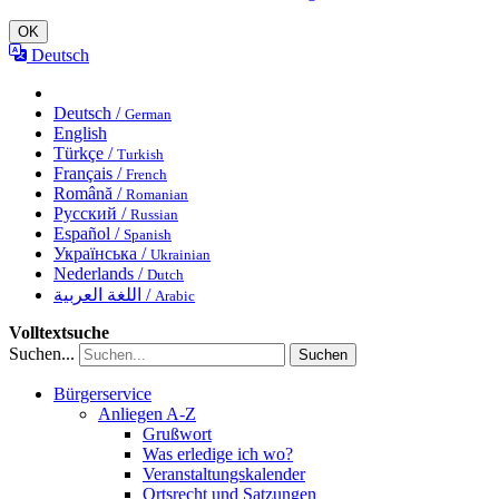
OK
Deutsch
Deutsch /
German
English
Türkçe /
Turkish
Français /
French
Română /
Romanian
Русский /
Russian
Español /
Spanish
Українська /
Ukrainian
Nederlands /
Dutch
اللغة العربية /
Arabic
Volltextsuche
Suchen...
Suchen
Bürgerservice
Anliegen A-Z
Grußwort
Was erledige ich wo?
Veranstaltungskalender
Ortsrecht und Satzungen