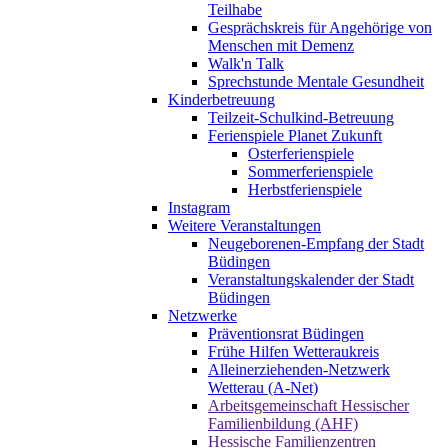
Teilhabe
Gesprächskreis für Angehörige von
Menschen mit Demenz
Walk'n Talk
Sprechstunde Mentale Gesundheit
Kinderbetreuung
Teilzeit-Schulkind-Betreuung
Ferienspiele Planet Zukunft
Osterferienspiele
Sommerferienspiele
Herbstferienspiele
Instagram
Weitere Veranstaltungen
Neugeborenen-Empfang der Stadt
Büdingen
Veranstaltungskalender der Stadt
Büdingen
Netzwerke
Präventionsrat Büdingen
Frühe Hilfen Wetteraukreis
Alleinerziehenden-Netzwerk
Wetterau (A-Net)
Arbeitsgemeinschaft Hessischer
Familienbildung (AHF)
Hessische Familienzentren