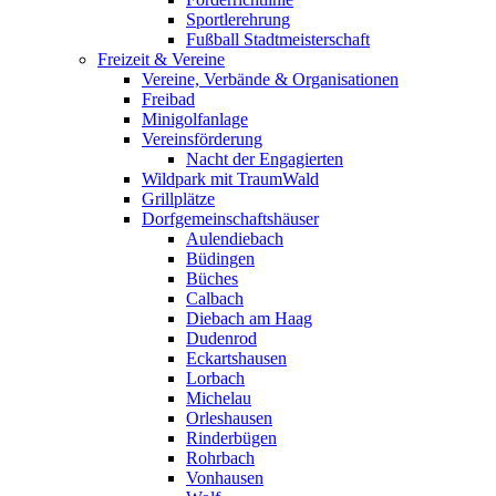
Sportlerehrung
Fußball Stadtmeisterschaft
Freizeit & Vereine
Vereine, Verbände & Organisationen
Freibad
Minigolfanlage
Vereinsförderung
Nacht der Engagierten
Wildpark mit TraumWald
Grillplätze
Dorfgemeinschaftshäuser
Aulendiebach
Büdingen
Büches
Calbach
Diebach am Haag
Dudenrod
Eckartshausen
Lorbach
Michelau
Orleshausen
Rinderbügen
Rohrbach
Vonhausen