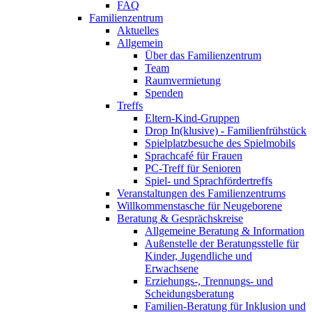
FAQ
Familienzentrum
Aktuelles
Allgemein
Über das Familienzentrum
Team
Raumvermietung
Spenden
Treffs
Eltern-Kind-Gruppen
Drop In(klusive) - Familienfrühstück
Spielplatzbesuche des Spielmobils
Sprachcafé für Frauen
PC-Treff für Senioren
Spiel- und Sprachfördertreffs
Veranstaltungen des Familienzentrums
Willkommenstasche für Neugeborene
Beratung & Gesprächskreise
Allgemeine Beratung & Information
Außenstelle der Beratungsstelle für
Kinder, Jugendliche und
Erwachsene
Erziehungs-, Trennungs- und
Scheidungsberatung
Familien-Beratung für Inklusion und