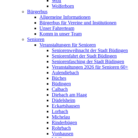
Wolf
Wolferborn
Bürgerbus
Allgemeine Informationen
Bürgerbus für Vereine und Institutionen
Unser Fahrerteam
Komm in unser Team
Senioren
Veranstaltungen für Senioren
Seniorenweihnacht der Stadt Büdingen
Seniorenfahrt der Stadt Büdingen
Seniorenfasching der Stadt Büdingen
Veranstaltungen 2026 für Senioren 60+
Aulendiebach
Büches
Büdingen
Calbach
Diebach am Haag
Düdelsheim
Eckartshausen
Lorbach
Michelau
Rinderbügen
Rohrbach
Vonhausen