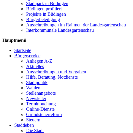
Stadtpark in Büdingen
Büdingen profitiert
Projekte in Büdingen
Bürgerbeteiligung
Ausschreibungen im Rahmen der Landesgartenschau
Interkommunale Landesgartenschau
Hauptmenü
Startseite
Bürgerservice
Anliegen A-Z
Aktuelles
Ausschreibungen und Vergaben
Hilfe, Beratung, Notdienste
Stadtpolitik
Wahlen
Stellenangebote
Newsletter
Terminbuchung
Online-Dienste
Grundsteuerreform
Steuern
Stadtleben
Die Stadt