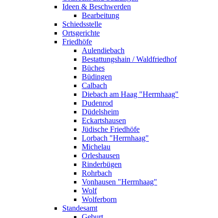
Ideen & Beschwerden
Bearbeitung
Schiedsstelle
Ortsgerichte
Friedhöfe
Aulendiebach
Bestattungshain / Waldfriedhof
Büches
Büdingen
Calbach
Diebach am Haag "Herrnhaag"
Dudenrod
Düdelsheim
Eckartshausen
Jüdische Friedhöfe
Lorbach "Herrnhaag"
Michelau
Orleshausen
Rinderbügen
Rohrbach
Vonhausen "Herrnhaag"
Wolf
Wolferborn
Standesamt
Geburt