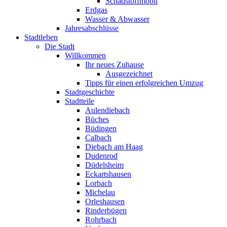
Schadstoffmobil
Erdgas
Wasser & Abwasser
Jahresabschlüsse
Stadtleben
Die Stadt
Willkommen
Ihr neues Zuhause
Ausgezeichnet
Tipps für einen erfolgreichen Umzug
Stadtgeschichte
Stadtteile
Aulendiebach
Büches
Büdingen
Calbach
Diebach am Haag
Dudenrod
Düdelsheim
Eckartshausen
Lorbach
Michelau
Orleshausen
Rinderbügen
Rohrbach