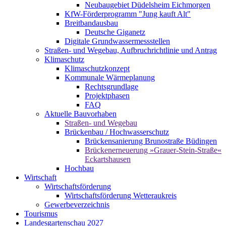
Neubaugebiet Düdelsheim Eichmorgen
KfW-Förderprogramm "Jung kauft Alt"
Breitbandausbau
Deutsche Giganetz
Digitale Grundwassermessstellen
Straßen- und Wegebau, Aufbruchrichtlinie und Antrag
Klimaschutz
Klimaschutzkonzept
Kommunale Wärmeplanung
Rechtsgrundlage
Projektphasen
FAQ
Aktuelle Bauvorhaben
Straßen- und Wegebau
Brückenbau / Hochwasserschutz
Brückensanierung Brunostraße Büdingen
Brückenerneuerung »Grauer-Stein-Straße«
Eckartshausen
Hochbau
Wirtschaft
Wirtschaftsförderung
Wirtschaftsförderung Wetteraukreis
Gewerbeverzeichnis
Tourismus
Landesgartenschau 2027