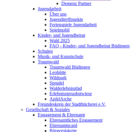
Demenz Partner
Jugendarbeit
Über uns
Jugendtreffpunkte
Ferienspiele Jugendarbeit
Spielmobil
Kinder- und Jugendbeirat
Wahl 2025
FAQ - Kinder- und Jugendbeirat Büdingen
Schulen
Musik- und Kunstschule
Traumwald
Traumwald Büdingen
Leohütte
Wildpark
Sprudel
Walderlebnispfad
Erlebnisstreuobstwiese
ApfelArche
Freundeskreis der Stadtbücherei e.V.
Gesellschaft & Soziales
Engagement & Ehrenamt
Ehrenamtliches Engagement
Ehrenamtscard
Bürgerplakette