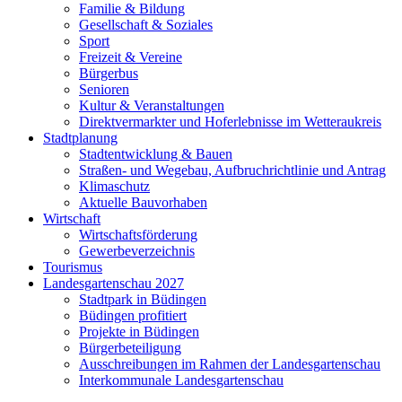
Familie & Bildung
Gesellschaft & Soziales
Sport
Freizeit & Vereine
Bürgerbus
Senioren
Kultur & Veranstaltungen
Direktvermarkter und Hoferlebnisse im Wetteraukreis
Stadtplanung
Stadtentwicklung & Bauen
Straßen- und Wegebau, Aufbruchrichtlinie und Antrag
Klimaschutz
Aktuelle Bauvorhaben
Wirtschaft
Wirtschaftsförderung
Gewerbeverzeichnis
Tourismus
Landesgartenschau 2027
Stadtpark in Büdingen
Büdingen profitiert
Projekte in Büdingen
Bürgerbeteiligung
Ausschreibungen im Rahmen der Landesgartenschau
Interkommunale Landesgartenschau