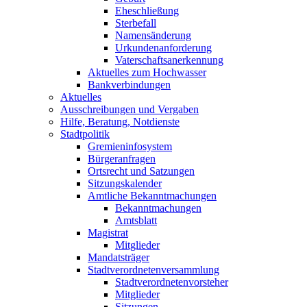
Eheschließung
Sterbefall
Namensänderung
Urkundenanforderung
Vaterschaftsanerkennung
Aktuelles zum Hochwasser
Bankverbindungen
Aktuelles
Ausschreibungen und Vergaben
Hilfe, Beratung, Notdienste
Stadtpolitik
Gremieninfosystem
Bürgeranfragen
Ortsrecht und Satzungen
Sitzungskalender
Amtliche Bekanntmachungen
Bekanntmachungen
Amtsblatt
Magistrat
Mitglieder
Mandatsträger
Stadtverordnetenversammlung
Stadtverordnetenvorsteher
Mitglieder
Sitzungen