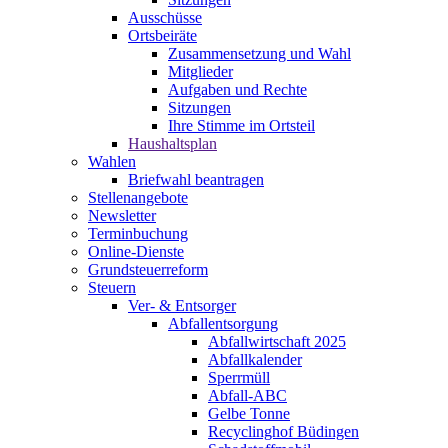
Ausschüsse
Ortsbeiräte
Zusammensetzung und Wahl
Mitglieder
Aufgaben und Rechte
Sitzungen
Ihre Stimme im Ortsteil
Haushaltsplan
Wahlen
Briefwahl beantragen
Stellenangebote
Newsletter
Terminbuchung
Online-Dienste
Grundsteuerreform
Steuern
Ver- & Entsorger
Abfallentsorgung
Abfallwirtschaft 2025
Abfallkalender
Sperrmüll
Abfall-ABC
Gelbe Tonne
Recyclinghof Büdingen