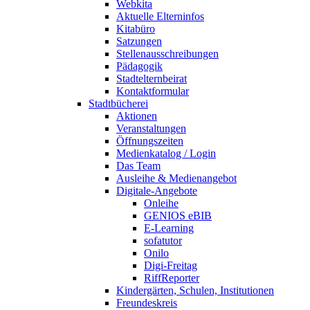
Webkita
Aktuelle Elterninfos
Kitabüro
Satzungen
Stellenausschreibungen
Pädagogik
Stadtelternbeirat
Kontaktformular
Stadtbücherei
Aktionen
Veranstaltungen
Öffnungszeiten
Medienkatalog / Login
Das Team
Ausleihe & Medienangebot
Digitale-Angebote
Onleihe
GENIOS eBIB
E-Learning
sofatutor
Onilo
Digi-Freitag
RiffReporter
Kindergärten, Schulen, Institutionen
Freundeskreis