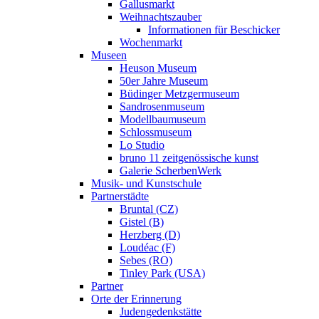
Gallusmarkt
Weihnachtszauber
Informationen für Beschicker
Wochenmarkt
Museen
Heuson Museum
50er Jahre Museum
Büdinger Metzgermuseum
Sandrosenmuseum
Modellbaumuseum
Schlossmuseum
Lo Studio
bruno 11 zeitgenössische kunst
Galerie ScherbenWerk
Musik- und Kunstschule
Partnerstädte
Bruntal (CZ)
Gistel (B)
Herzberg (D)
Loudéac (F)
Sebes (RO)
Tinley Park (USA)
Partner
Orte der Erinnerung
Judengedenkstätte