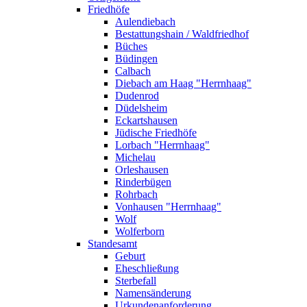
Friedhöfe
Aulendiebach
Bestattungshain / Waldfriedhof
Büches
Büdingen
Calbach
Diebach am Haag "Herrnhaag"
Dudenrod
Düdelsheim
Eckartshausen
Jüdische Friedhöfe
Lorbach "Herrnhaag"
Michelau
Orleshausen
Rinderbügen
Rohrbach
Vonhausen "Herrnhaag"
Wolf
Wolferborn
Standesamt
Geburt
Eheschließung
Sterbefall
Namensänderung
Urkundenanforderung