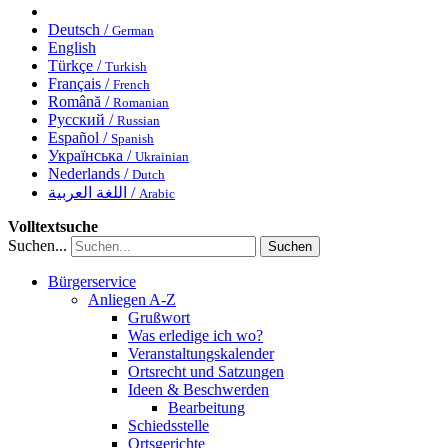
Deutsch /
German
English
Türkçe /
Turkish
Français /
French
Română /
Romanian
Русский /
Russian
Español /
Spanish
Українська /
Ukrainian
Nederlands /
Dutch
اللغة العربية /
Arabic
Volltextsuche
Suchen...
Suchen
Bürgerservice
Anliegen A-Z
Grußwort
Was erledige ich wo?
Veranstaltungskalender
Ortsrecht und Satzungen
Ideen & Beschwerden
Bearbeitung
Schiedsstelle
Ortsgerichte