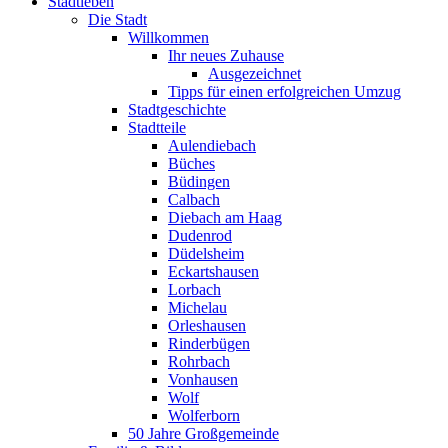
Stadtleben
Die Stadt
Willkommen
Ihr neues Zuhause
Ausgezeichnet
Tipps für einen erfolgreichen Umzug
Stadtgeschichte
Stadtteile
Aulendiebach
Büches
Büdingen
Calbach
Diebach am Haag
Dudenrod
Düdelsheim
Eckartshausen
Lorbach
Michelau
Orleshausen
Rinderbügen
Rohrbach
Vonhausen
Wolf
Wolferborn
50 Jahre Großgemeinde