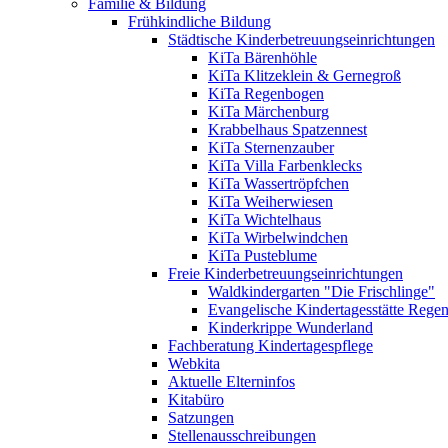
Familie & Bildung
Frühkindliche Bildung
Städtische Kinderbetreuungseinrichtungen
KiTa Bärenhöhle
KiTa Klitzeklein & Gernegroß
KiTa Regenbogen
KiTa Märchenburg
Krabbelhaus Spatzennest
KiTa Sternenzauber
KiTa Villa Farbenklecks
KiTa Wassertröpfchen
KiTa Weiherwiesen
KiTa Wichtelhaus
KiTa Wirbelwindchen
KiTa Pusteblume
Freie Kinderbetreuungseinrichtungen
Waldkindergarten "Die Frischlinge"
Evangelische Kindertagesstätte Rege
Kinderkrippe Wunderland
Fachberatung Kindertagespflege
Webkita
Aktuelle Elterninfos
Kitabüro
Satzungen
Stellenausschreibungen