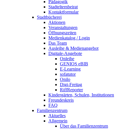
Pädagogik
Stadtelternbeirat
Kontaktformular
Stadtbücherei
Aktionen
Veranstaltungen
Öffnungszeiten
Medienkatalog / Login
Das Team
Ausleihe & Medienangebot
Digitale-Angebote
Onleihe
GENIOS eBIB
E-Learning
sofatutor
Onilo
Digi-Freitag
RiffReporter
Kindergärten, Schulen, Institutionen
Freundeskreis
FAQ
Familienzentrum
Aktuelles
Allgemein
Über das Familienzentrum