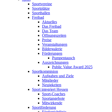
Sportvereine
Sportplätze
Sporthallen
Freibad
Aktuelles
Das Freibad
Das Team
Öffnungszeiten
Preise
Veranstaltungen
Bildergalerie
Förderungen
Pumpentausch
Auszeichnungen
Public Value Award 2025
Sportkommision
Aufgaben und Ziele
Mitglieder
Neuigkeiten
Sport integriert Hessen
Sport-Coaches
Sportangebote
Mitwirkende
Sportförderung
Förderrichtlinie