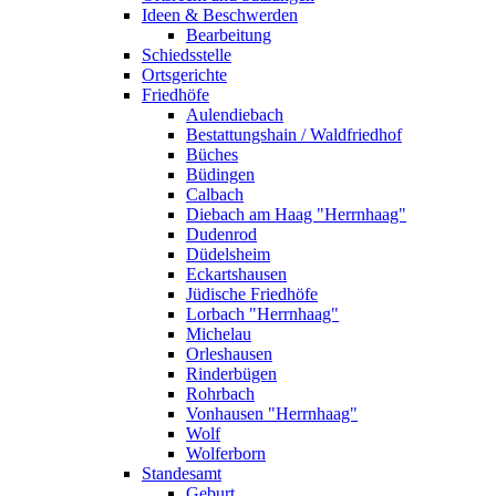
Ideen & Beschwerden
Bearbeitung
Schiedsstelle
Ortsgerichte
Friedhöfe
Aulendiebach
Bestattungshain / Waldfriedhof
Büches
Büdingen
Calbach
Diebach am Haag "Herrnhaag"
Dudenrod
Düdelsheim
Eckartshausen
Jüdische Friedhöfe
Lorbach "Herrnhaag"
Michelau
Orleshausen
Rinderbügen
Rohrbach
Vonhausen "Herrnhaag"
Wolf
Wolferborn
Standesamt
Geburt