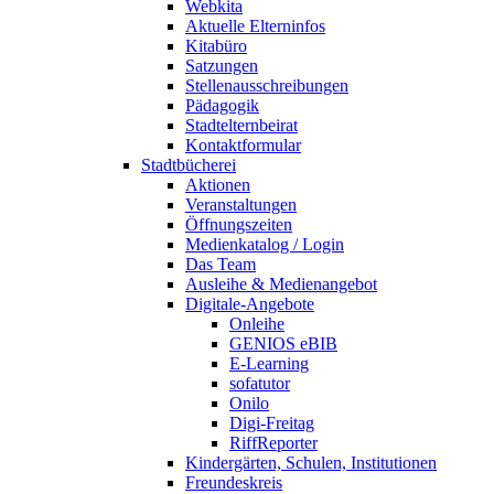
Webkita
Aktuelle Elterninfos
Kitabüro
Satzungen
Stellenausschreibungen
Pädagogik
Stadtelternbeirat
Kontaktformular
Stadtbücherei
Aktionen
Veranstaltungen
Öffnungszeiten
Medienkatalog / Login
Das Team
Ausleihe & Medienangebot
Digitale-Angebote
Onleihe
GENIOS eBIB
E-Learning
sofatutor
Onilo
Digi-Freitag
RiffReporter
Kindergärten, Schulen, Institutionen
Freundeskreis