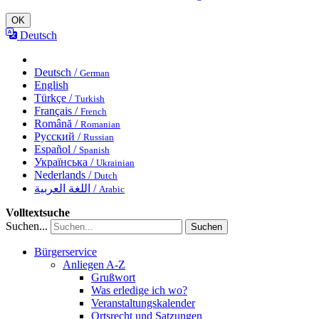
OK
Deutsch
Deutsch /
German
English
Türkçe /
Turkish
Français /
French
Română /
Romanian
Русский /
Russian
Español /
Spanish
Українська /
Ukrainian
Nederlands /
Dutch
اللغة العربية /
Arabic
Volltextsuche
Suchen...
Suchen
Bürgerservice
Anliegen A-Z
Grußwort
Was erledige ich wo?
Veranstaltungskalender
Ortsrecht und Satzungen