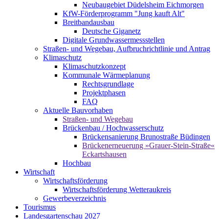
Neubaugebiet Düdelsheim Eichmorgen
KfW-Förderprogramm "Jung kauft Alt"
Breitbandausbau
Deutsche Giganetz
Digitale Grundwassermessstellen
Straßen- und Wegebau, Aufbruchrichtlinie und Antrag
Klimaschutz
Klimaschutzkonzept
Kommunale Wärmeplanung
Rechtsgrundlage
Projektphasen
FAQ
Aktuelle Bauvorhaben
Straßen- und Wegebau
Brückenbau / Hochwasserschutz
Brückensanierung Brunostraße Büdingen
Brückenerneuerung »Grauer-Stein-Straße«
Eckartshausen
Hochbau
Wirtschaft
Wirtschaftsförderung
Wirtschaftsförderung Wetteraukreis
Gewerbeverzeichnis
Tourismus
Landesgartenschau 2027