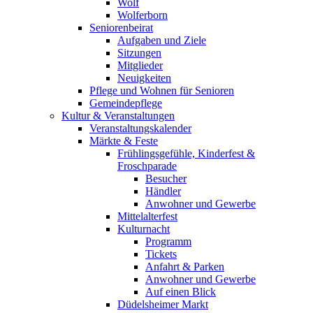
Wolf
Wolferborn
Seniorenbeirat
Aufgaben und Ziele
Sitzungen
Mitglieder
Neuigkeiten
Pflege und Wohnen für Senioren
Gemeindepflege
Kultur & Veranstaltungen
Veranstaltungskalender
Märkte & Feste
Frühlingsgefühle, Kinderfest &
Froschparade
Besucher
Händler
Anwohner und Gewerbe
Mittelalterfest
Kulturnacht
Programm
Tickets
Anfahrt & Parken
Anwohner und Gewerbe
Auf einen Blick
Düdelsheimer Markt