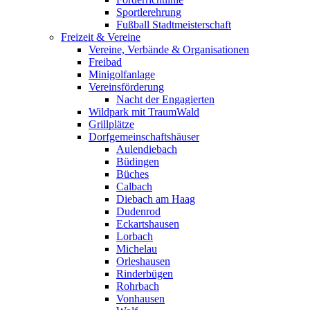
Sportlerehrung
Fußball Stadtmeisterschaft
Freizeit & Vereine
Vereine, Verbände & Organisationen
Freibad
Minigolfanlage
Vereinsförderung
Nacht der Engagierten
Wildpark mit TraumWald
Grillplätze
Dorfgemeinschaftshäuser
Aulendiebach
Büdingen
Büches
Calbach
Diebach am Haag
Dudenrod
Eckartshausen
Lorbach
Michelau
Orleshausen
Rinderbügen
Rohrbach
Vonhausen