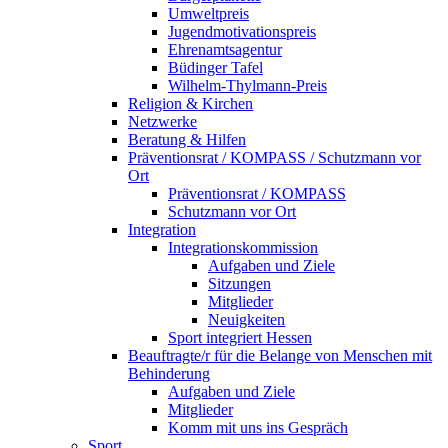
Umweltpreis
Jugendmotivationspreis
Ehrenamtsagentur
Büdinger Tafel
Wilhelm-Thylmann-Preis
Religion & Kirchen
Netzwerke
Beratung & Hilfen
Präventionsrat / KOMPASS / Schutzmann vor
Ort
Präventionsrat / KOMPASS
Schutzmann vor Ort
Integration
Integrationskommission
Aufgaben und Ziele
Sitzungen
Mitglieder
Neuigkeiten
Sport integriert Hessen
Beauftragte/r für die Belange von Menschen mit
Behinderung
Aufgaben und Ziele
Mitglieder
Komm mit uns ins Gespräch
Sport