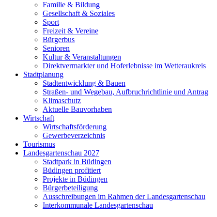
Familie & Bildung
Gesellschaft & Soziales
Sport
Freizeit & Vereine
Bürgerbus
Senioren
Kultur & Veranstaltungen
Direktvermarkter und Hoferlebnisse im Wetteraukreis
Stadtplanung
Stadtentwicklung & Bauen
Straßen- und Wegebau, Aufbruchrichtlinie und Antrag
Klimaschutz
Aktuelle Bauvorhaben
Wirtschaft
Wirtschaftsförderung
Gewerbeverzeichnis
Tourismus
Landesgartenschau 2027
Stadtpark in Büdingen
Büdingen profitiert
Projekte in Büdingen
Bürgerbeteiligung
Ausschreibungen im Rahmen der Landesgartenschau
Interkommunale Landesgartenschau