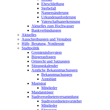
Eheschließung
Sterbefall
Namensänderung
Urkundenanforderung
Vaterschaftsanerkennung
Aktuelles zum Hochwasser
Bankverbindungen
Aktuelles
Ausschreibungen und Vergaben
Hilfe, Beratung, Notdienste
Stadtpolitik
Gremieninfosystem
Bürgeranfragen
Ortsrecht und Satzungen
Sitzungskalender
Amtliche Bekanntmachungen
Bekanntmachungen
Amtsblatt
Magistrat
Mitglieder
Mandatsträger
Stadtverordnetenversammlung
Stadtverordnetenvorsteher
Mitglieder
Sitzungen