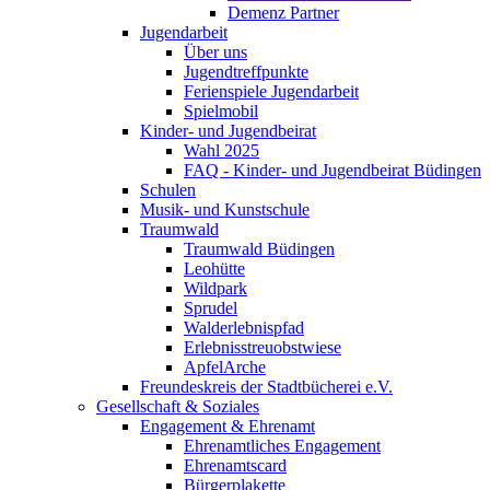
Demenz Partner
Jugendarbeit
Über uns
Jugendtreffpunkte
Ferienspiele Jugendarbeit
Spielmobil
Kinder- und Jugendbeirat
Wahl 2025
FAQ - Kinder- und Jugendbeirat Büdingen
Schulen
Musik- und Kunstschule
Traumwald
Traumwald Büdingen
Leohütte
Wildpark
Sprudel
Walderlebnispfad
Erlebnisstreuobstwiese
ApfelArche
Freundeskreis der Stadtbücherei e.V.
Gesellschaft & Soziales
Engagement & Ehrenamt
Ehrenamtliches Engagement
Ehrenamtscard
Bürgerplakette