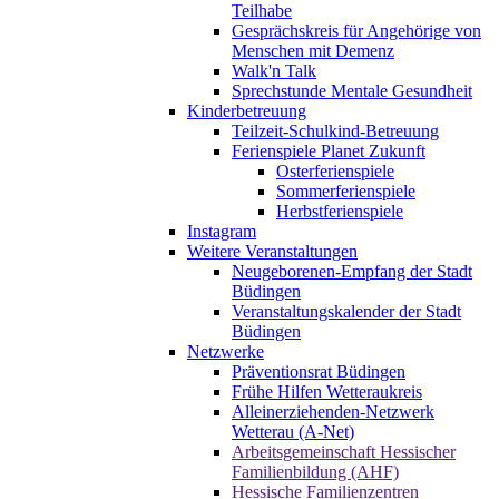
Teilhabe
Gesprächskreis für Angehörige von
Menschen mit Demenz
Walk'n Talk
Sprechstunde Mentale Gesundheit
Kinderbetreuung
Teilzeit-Schulkind-Betreuung
Ferienspiele Planet Zukunft
Osterferienspiele
Sommerferienspiele
Herbstferienspiele
Instagram
Weitere Veranstaltungen
Neugeborenen-Empfang der Stadt
Büdingen
Veranstaltungskalender der Stadt
Büdingen
Netzwerke
Präventionsrat Büdingen
Frühe Hilfen Wetteraukreis
Alleinerziehenden-Netzwerk
Wetterau (A-Net)
Arbeitsgemeinschaft Hessischer
Familienbildung (AHF)
Hessische Familienzentren