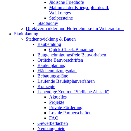
Jüdische Friedhöfe
Mahnmal der Kriegsopfer des II.
Weltkrieges
Stolpersteine
Stadtarchiv
Direktvermarkter und Hoferlebnisse im Wetteraukreis
Stadtplanung
Stadtentwicklung & Bauen
Bauberatung
Quick-Check-Bauantrag
Baugenehmigungsfreie Bauvorhaben
Örtliche Bauvorschriften
Bauleitplanung
Flächennutzungsplan
Bebauungspläne
Laufende Bauleitplanverfahren
Konzepte
Lebendige Zentren "Südliche Altstadt"
Aktuelles
Projekte
Private Förderung
Lokale Partnerschaften
FAQ
Gewerbeflächen
Neubaugebiete