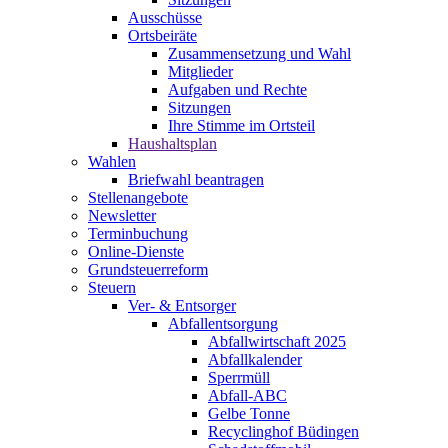
Ausschüsse
Ortsbeiräte
Zusammensetzung und Wahl
Mitglieder
Aufgaben und Rechte
Sitzungen
Ihre Stimme im Ortsteil
Haushaltsplan
Wahlen
Briefwahl beantragen
Stellenangebote
Newsletter
Terminbuchung
Online-Dienste
Grundsteuerreform
Steuern
Ver- & Entsorger
Abfallentsorgung
Abfallwirtschaft 2025
Abfallkalender
Sperrmüll
Abfall-ABC
Gelbe Tonne
Recyclinghof Büdingen