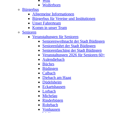
Wolf
Wolferborn
Bürgerbus
Allgemeine Informationen
Bürgerbus für Vereine und Institutionen
Unser Fahrerteam
Komm in unser Team
Senioren
Veranstaltungen für Senioren
Seniorenweihnacht der Stadt Büdingen
Seniorenfahrt der Stadt Büdingen
Seniorenfasching der Stadt Büdingen
Veranstaltungen 2026 für Senioren 60+
Aulendiebach
Büches
Büdingen
Calbach
Diebach am Haag
Düdelsheim
Eckartshausen
Lorbach
Michelau
Rinderbügen
Rohrbach
Vonhausen