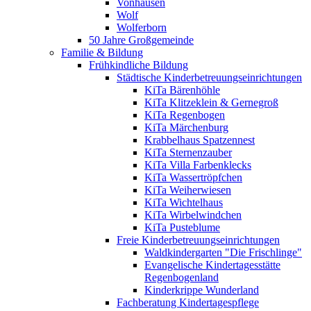
Vonhausen
Wolf
Wolferborn
50 Jahre Großgemeinde
Familie & Bildung
Frühkindliche Bildung
Städtische Kinderbetreuungseinrichtungen
KiTa Bärenhöhle
KiTa Klitzeklein & Gernegroß
KiTa Regenbogen
KiTa Märchenburg
Krabbelhaus Spatzennest
KiTa Sternenzauber
KiTa Villa Farbenklecks
KiTa Wassertröpfchen
KiTa Weiherwiesen
KiTa Wichtelhaus
KiTa Wirbelwindchen
KiTa Pusteblume
Freie Kinderbetreuungseinrichtungen
Waldkindergarten "Die Frischlinge"
Evangelische Kindertagesstätte
Regenbogenland
Kinderkrippe Wunderland
Fachberatung Kindertagespflege