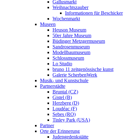
Gallusmarkt
Weihnachtszauber
Informationen für Beschicker
Wochenmarkt
Museen
Heuson Museum
50er Jahre Museum
Büdinger Metzgermuseum
Sandrosenmuseum
Modellbaumuseum
Schlossmuseum
Lo Studio
bruno 11 zeitgenössische kunst
Galerie ScherbenWerk
Musik- und Kunstschule
Partnerstädte
Bruntal (CZ)
Gistel (B)
Herzberg (D)
Loudéac (F)
Sebes (RO)
Tinley Park (USA)
Partner
Orte der Erinnerung
Judengedenkstätte