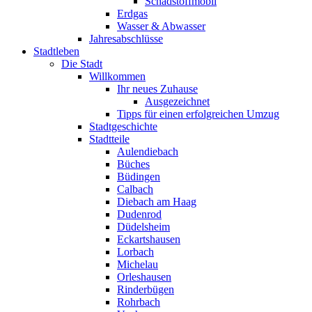
Schadstoffmobil
Erdgas
Wasser & Abwasser
Jahresabschlüsse
Stadtleben
Die Stadt
Willkommen
Ihr neues Zuhause
Ausgezeichnet
Tipps für einen erfolgreichen Umzug
Stadtgeschichte
Stadtteile
Aulendiebach
Büches
Büdingen
Calbach
Diebach am Haag
Dudenrod
Düdelsheim
Eckartshausen
Lorbach
Michelau
Orleshausen
Rinderbügen
Rohrbach