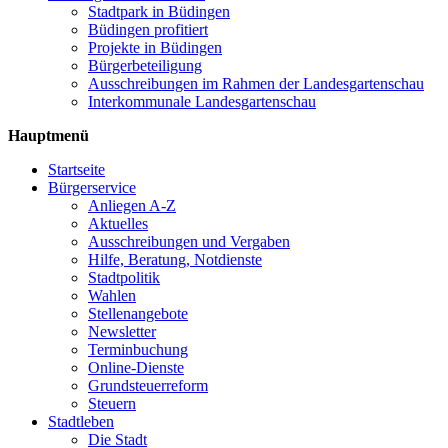
Stadtpark in Büdingen
Büdingen profitiert
Projekte in Büdingen
Bürgerbeteiligung
Ausschreibungen im Rahmen der Landesgartenschau
Interkommunale Landesgartenschau
Hauptmenü
Startseite
Bürgerservice
Anliegen A-Z
Aktuelles
Ausschreibungen und Vergaben
Hilfe, Beratung, Notdienste
Stadtpolitik
Wahlen
Stellenangebote
Newsletter
Terminbuchung
Online-Dienste
Grundsteuerreform
Steuern
Stadtleben
Die Stadt