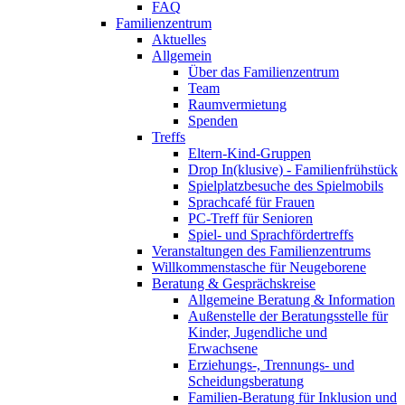
FAQ
Familienzentrum
Aktuelles
Allgemein
Über das Familienzentrum
Team
Raumvermietung
Spenden
Treffs
Eltern-Kind-Gruppen
Drop In(klusive) - Familienfrühstück
Spielplatzbesuche des Spielmobils
Sprachcafé für Frauen
PC-Treff für Senioren
Spiel- und Sprachfördertreffs
Veranstaltungen des Familienzentrums
Willkommenstasche für Neugeborene
Beratung & Gesprächskreise
Allgemeine Beratung & Information
Außenstelle der Beratungsstelle für
Kinder, Jugendliche und
Erwachsene
Erziehungs-, Trennungs- und
Scheidungsberatung
Familien-Beratung für Inklusion und