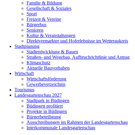
Familie & Bildung
Gesellschaft & Soziales
Sport
Freizeit & Vereine
Bürgerbus
Senioren
Kultur & Veranstaltungen
Direktvermarkter und Hoferlebnisse im Wetteraukreis
Stadtplanung
Stadtentwicklung & Bauen
Straßen- und Wegebau, Aufbruchrichtlinie und Antrag
Klimaschutz
Aktuelle Bauvorhaben
Wirtschaft
Wirtschaftsförderung
Gewerbeverzeichnis
Tourismus
Landesgartenschau 2027
Stadtpark in Büdingen
Büdingen profitiert
Projekte in Büdingen
Bürgerbeteiligung
Ausschreibungen im Rahmen der Landesgartenschau
Interkommunale Landesgartenschau