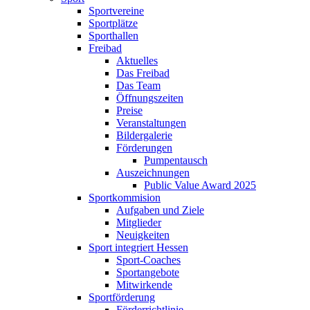
Sportvereine
Sportplätze
Sporthallen
Freibad
Aktuelles
Das Freibad
Das Team
Öffnungszeiten
Preise
Veranstaltungen
Bildergalerie
Förderungen
Pumpentausch
Auszeichnungen
Public Value Award 2025
Sportkommision
Aufgaben und Ziele
Mitglieder
Neuigkeiten
Sport integriert Hessen
Sport-Coaches
Sportangebote
Mitwirkende
Sportförderung
Förderrichtlinie