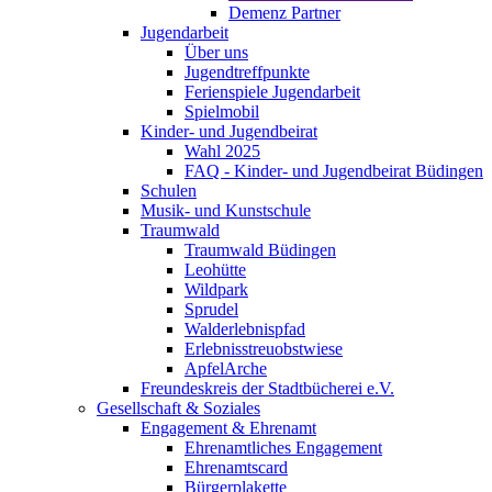
Demenz Partner
Jugendarbeit
Über uns
Jugendtreffpunkte
Ferienspiele Jugendarbeit
Spielmobil
Kinder- und Jugendbeirat
Wahl 2025
FAQ - Kinder- und Jugendbeirat Büdingen
Schulen
Musik- und Kunstschule
Traumwald
Traumwald Büdingen
Leohütte
Wildpark
Sprudel
Walderlebnispfad
Erlebnisstreuobstwiese
ApfelArche
Freundeskreis der Stadtbücherei e.V.
Gesellschaft & Soziales
Engagement & Ehrenamt
Ehrenamtliches Engagement
Ehrenamtscard
Bürgerplakette