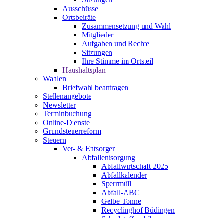
Ausschüsse
Ortsbeiräte
Zusammensetzung und Wahl
Mitglieder
Aufgaben und Rechte
Sitzungen
Ihre Stimme im Ortsteil
Haushaltsplan
Wahlen
Briefwahl beantragen
Stellenangebote
Newsletter
Terminbuchung
Online-Dienste
Grundsteuerreform
Steuern
Ver- & Entsorger
Abfallentsorgung
Abfallwirtschaft 2025
Abfallkalender
Sperrmüll
Abfall-ABC
Gelbe Tonne
Recyclinghof Büdingen