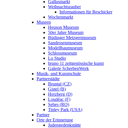
Gallusmarkt
Weihnachtszauber
Informationen für Beschicker
Wochenmarkt
Museen
Heuson Museum
50er Jahre Museum
Büdinger Metzgermuseum
Sandrosenmuseum
Modellbaumuseum
Schlossmuseum
Lo Studio
bruno 11 zeitgenössische kunst
Galerie ScherbenWerk
Musik- und Kunstschule
Partnerstädte
Bruntal (CZ)
Gistel (B)
Herzberg (D)
Loudéac (F)
Sebes (RO)
Tinley Park (USA)
Partner
Orte der Erinnerung
Judengedenkstätte