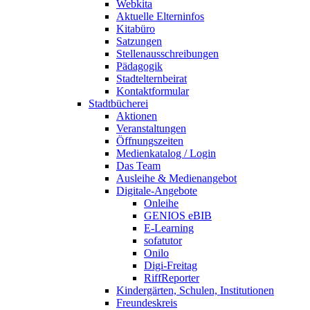
Webkita
Aktuelle Elterninfos
Kitabüro
Satzungen
Stellenausschreibungen
Pädagogik
Stadtelternbeirat
Kontaktformular
Stadtbücherei
Aktionen
Veranstaltungen
Öffnungszeiten
Medienkatalog / Login
Das Team
Ausleihe & Medienangebot
Digitale-Angebote
Onleihe
GENIOS eBIB
E-Learning
sofatutor
Onilo
Digi-Freitag
RiffReporter
Kindergärten, Schulen, Institutionen
Freundeskreis