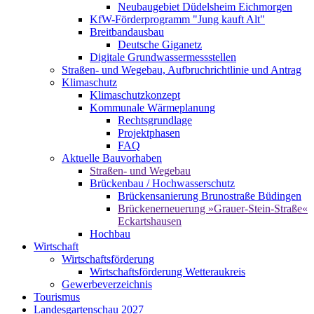
Neubaugebiet Düdelsheim Eichmorgen
KfW-Förderprogramm "Jung kauft Alt"
Breitbandausbau
Deutsche Giganetz
Digitale Grundwassermessstellen
Straßen- und Wegebau, Aufbruchrichtlinie und Antrag
Klimaschutz
Klimaschutzkonzept
Kommunale Wärmeplanung
Rechtsgrundlage
Projektphasen
FAQ
Aktuelle Bauvorhaben
Straßen- und Wegebau
Brückenbau / Hochwasserschutz
Brückensanierung Brunostraße Büdingen
Brückenerneuerung »Grauer-Stein-Straße«
Eckartshausen
Hochbau
Wirtschaft
Wirtschaftsförderung
Wirtschaftsförderung Wetteraukreis
Gewerbeverzeichnis
Tourismus
Landesgartenschau 2027