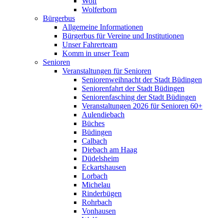
Wolf
Wolferborn
Bürgerbus
Allgemeine Informationen
Bürgerbus für Vereine und Institutionen
Unser Fahrerteam
Komm in unser Team
Senioren
Veranstaltungen für Senioren
Seniorenweihnacht der Stadt Büdingen
Seniorenfahrt der Stadt Büdingen
Seniorenfasching der Stadt Büdingen
Veranstaltungen 2026 für Senioren 60+
Aulendiebach
Büches
Büdingen
Calbach
Diebach am Haag
Düdelsheim
Eckartshausen
Lorbach
Michelau
Rinderbügen
Rohrbach
Vonhausen