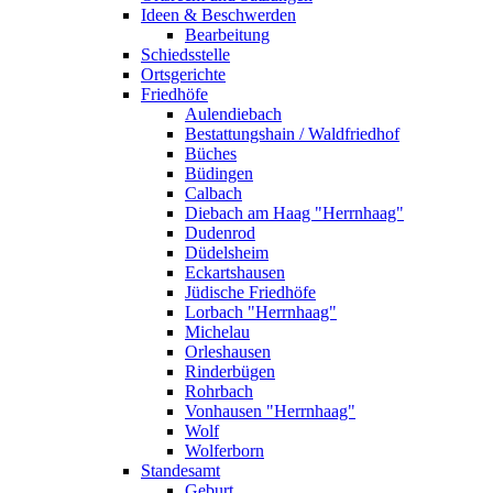
Ideen & Beschwerden
Bearbeitung
Schiedsstelle
Ortsgerichte
Friedhöfe
Aulendiebach
Bestattungshain / Waldfriedhof
Büches
Büdingen
Calbach
Diebach am Haag "Herrnhaag"
Dudenrod
Düdelsheim
Eckartshausen
Jüdische Friedhöfe
Lorbach "Herrnhaag"
Michelau
Orleshausen
Rinderbügen
Rohrbach
Vonhausen "Herrnhaag"
Wolf
Wolferborn
Standesamt
Geburt