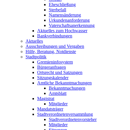
Eheschließung
Sterbefall
Namensänderung
Urkundenanforderung
Vaterschaftsanerkennung
Aktuelles zum Hochwasser
Bankverbindungen
Aktuelles
Ausschreibungen und Vergaben
Hilfe, Beratung, Notdienste
Stadtpolitik
Gremieninfosystem
Bürgeranfragen
Ortsrecht und Satzungen
Sitzungskalender
Amtliche Bekanntmachungen
Bekanntmachungen
Amtsblatt
Magistrat
Mitglieder
Mandatsträger
Stadtverordnetenversammlung
Stadtverordnetenvorsteher
Mitglieder
Sitzungen