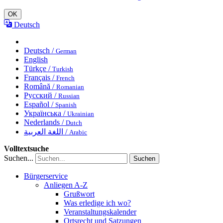
OK
Deutsch
Deutsch /
German
English
Türkçe /
Turkish
Français /
French
Română /
Romanian
Русский /
Russian
Español /
Spanish
Українська /
Ukrainian
Nederlands /
Dutch
اللغة العربية /
Arabic
Volltextsuche
Suchen...
Suchen
Bürgerservice
Anliegen A-Z
Grußwort
Was erledige ich wo?
Veranstaltungskalender
Ortsrecht und Satzungen