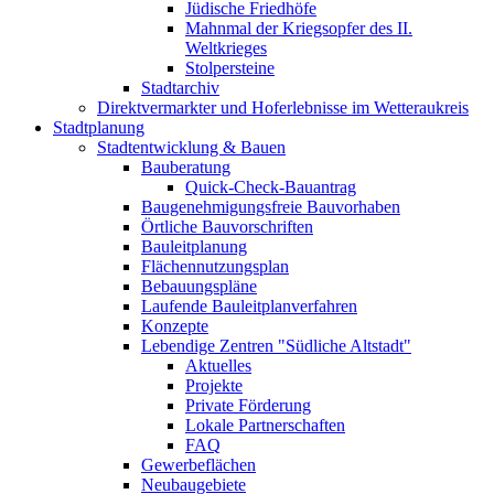
Jüdische Friedhöfe
Mahnmal der Kriegsopfer des II.
Weltkrieges
Stolpersteine
Stadtarchiv
Direktvermarkter und Hoferlebnisse im Wetteraukreis
Stadtplanung
Stadtentwicklung & Bauen
Bauberatung
Quick-Check-Bauantrag
Baugenehmigungsfreie Bauvorhaben
Örtliche Bauvorschriften
Bauleitplanung
Flächennutzungsplan
Bebauungspläne
Laufende Bauleitplanverfahren
Konzepte
Lebendige Zentren "Südliche Altstadt"
Aktuelles
Projekte
Private Förderung
Lokale Partnerschaften
FAQ
Gewerbeflächen
Neubaugebiete