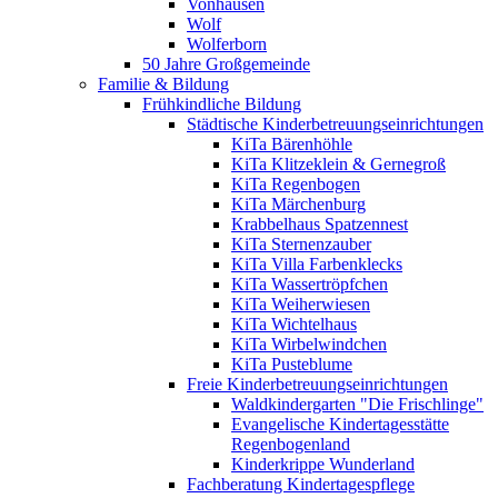
Vonhausen
Wolf
Wolferborn
50 Jahre Großgemeinde
Familie & Bildung
Frühkindliche Bildung
Städtische Kinderbetreuungseinrichtungen
KiTa Bärenhöhle
KiTa Klitzeklein & Gernegroß
KiTa Regenbogen
KiTa Märchenburg
Krabbelhaus Spatzennest
KiTa Sternenzauber
KiTa Villa Farbenklecks
KiTa Wassertröpfchen
KiTa Weiherwiesen
KiTa Wichtelhaus
KiTa Wirbelwindchen
KiTa Pusteblume
Freie Kinderbetreuungseinrichtungen
Waldkindergarten "Die Frischlinge"
Evangelische Kindertagesstätte
Regenbogenland
Kinderkrippe Wunderland
Fachberatung Kindertagespflege