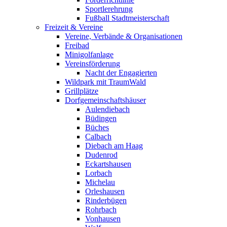
Sportlerehrung
Fußball Stadtmeisterschaft
Freizeit & Vereine
Vereine, Verbände & Organisationen
Freibad
Minigolfanlage
Vereinsförderung
Nacht der Engagierten
Wildpark mit TraumWald
Grillplätze
Dorfgemeinschaftshäuser
Aulendiebach
Büdingen
Büches
Calbach
Diebach am Haag
Dudenrod
Eckartshausen
Lorbach
Michelau
Orleshausen
Rinderbügen
Rohrbach
Vonhausen