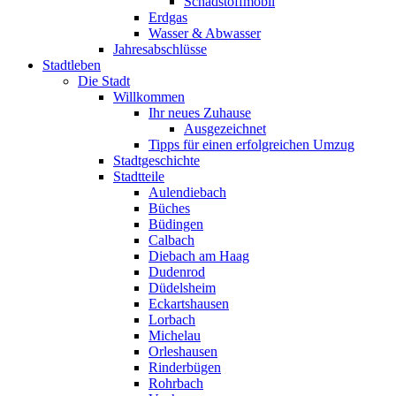
Schadstoffmobil
Erdgas
Wasser & Abwasser
Jahresabschlüsse
Stadtleben
Die Stadt
Willkommen
Ihr neues Zuhause
Ausgezeichnet
Tipps für einen erfolgreichen Umzug
Stadtgeschichte
Stadtteile
Aulendiebach
Büches
Büdingen
Calbach
Diebach am Haag
Dudenrod
Düdelsheim
Eckartshausen
Lorbach
Michelau
Orleshausen
Rinderbügen
Rohrbach