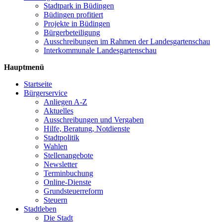
Stadtpark in Büdingen
Büdingen profitiert
Projekte in Büdingen
Bürgerbeteiligung
Ausschreibungen im Rahmen der Landesgartenschau
Interkommunale Landesgartenschau
Hauptmenü
Startseite
Bürgerservice
Anliegen A-Z
Aktuelles
Ausschreibungen und Vergaben
Hilfe, Beratung, Notdienste
Stadtpolitik
Wahlen
Stellenangebote
Newsletter
Terminbuchung
Online-Dienste
Grundsteuerreform
Steuern
Stadtleben
Die Stadt