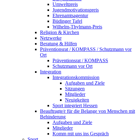
Umweltpreis
Jugendmotivationspreis
Ehrenamtsagentur
Büdinger Tafel
Wilhelm-Thylmann-Preis
Religion & Kirchen
Netzwerke
Beratung & Hilfen
Präventionsrat / KOMPASS / Schutzmann vor
Ort
Präventionsrat / KOMPASS
Schutzmann vor Ort
Integration
Integrationskommission
Aufgaben und Ziele
Sitzungen
Mitglieder
Neuigkeiten
Sport integriert Hessen
Beauftragte/r für die Belange von Menschen mit
Behinderung
Aufgaben und Ziele
Mitglieder
Komm mit uns ins Gespräch
Sport