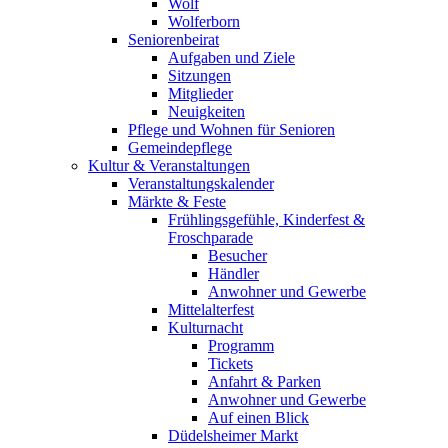
Wolf
Wolferborn
Seniorenbeirat
Aufgaben und Ziele
Sitzungen
Mitglieder
Neuigkeiten
Pflege und Wohnen für Senioren
Gemeindepflege
Kultur & Veranstaltungen
Veranstaltungskalender
Märkte & Feste
Frühlingsgefühle, Kinderfest &
Froschparade
Besucher
Händler
Anwohner und Gewerbe
Mittelalterfest
Kulturnacht
Programm
Tickets
Anfahrt & Parken
Anwohner und Gewerbe
Auf einen Blick
Düdelsheimer Markt