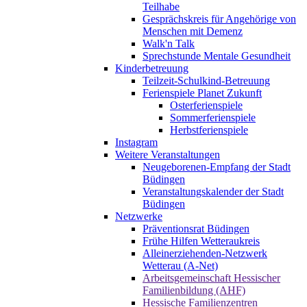
Teilhabe
Gesprächskreis für Angehörige von
Menschen mit Demenz
Walk'n Talk
Sprechstunde Mentale Gesundheit
Kinderbetreuung
Teilzeit-Schulkind-Betreuung
Ferienspiele Planet Zukunft
Osterferienspiele
Sommerferienspiele
Herbstferienspiele
Instagram
Weitere Veranstaltungen
Neugeborenen-Empfang der Stadt
Büdingen
Veranstaltungskalender der Stadt
Büdingen
Netzwerke
Präventionsrat Büdingen
Frühe Hilfen Wetteraukreis
Alleinerziehenden-Netzwerk
Wetterau (A-Net)
Arbeitsgemeinschaft Hessischer
Familienbildung (AHF)
Hessische Familienzentren