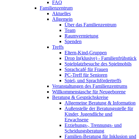
FAQ
Familienzentrum
Aktuelles
Allgemein
Über das Familienzentrum
Team
Raumvermietung
Spenden
Treffs
Eltern-Kind-Gruppen
Drop In(klusive) - Familienfrühstück
Spielplatzbesuche des Spielmobils
Sprachcafé für Frauen
PC-Treff für Senioren
Spiel- und Sprachfördertreffs
Veranstaltungen des Familienzentrums
Willkommenstasche für Neugeborene
Beratung & Gesprächskreise
Allgemeine Beratung & Information
Außenstelle der Beratungsstelle für
Kinder, Jugendliche und
Erwachsene
Erziehungs-, Trennungs- und
Scheidungsberatung
Familien-Beratung für Inklusion und