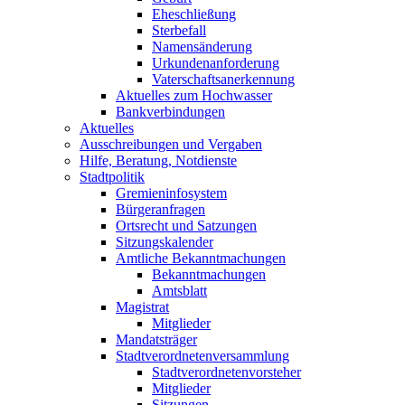
Eheschließung
Sterbefall
Namensänderung
Urkundenanforderung
Vaterschaftsanerkennung
Aktuelles zum Hochwasser
Bankverbindungen
Aktuelles
Ausschreibungen und Vergaben
Hilfe, Beratung, Notdienste
Stadtpolitik
Gremieninfosystem
Bürgeranfragen
Ortsrecht und Satzungen
Sitzungskalender
Amtliche Bekanntmachungen
Bekanntmachungen
Amtsblatt
Magistrat
Mitglieder
Mandatsträger
Stadtverordnetenversammlung
Stadtverordnetenvorsteher
Mitglieder
Sitzungen