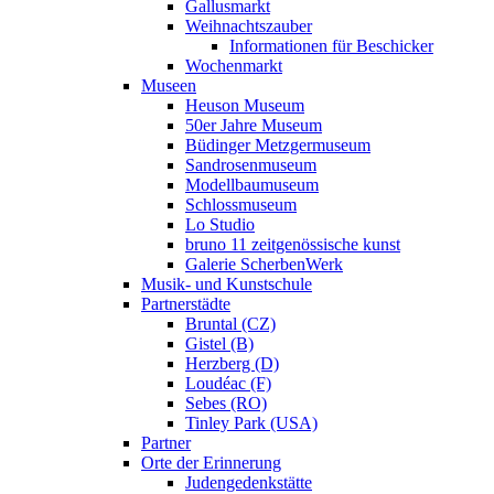
Gallusmarkt
Weihnachtszauber
Informationen für Beschicker
Wochenmarkt
Museen
Heuson Museum
50er Jahre Museum
Büdinger Metzgermuseum
Sandrosenmuseum
Modellbaumuseum
Schlossmuseum
Lo Studio
bruno 11 zeitgenössische kunst
Galerie ScherbenWerk
Musik- und Kunstschule
Partnerstädte
Bruntal (CZ)
Gistel (B)
Herzberg (D)
Loudéac (F)
Sebes (RO)
Tinley Park (USA)
Partner
Orte der Erinnerung
Judengedenkstätte