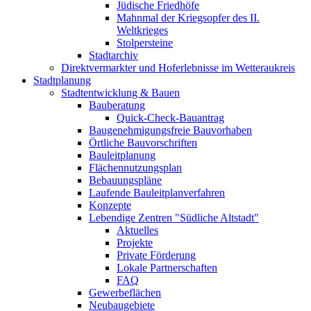
Jüdische Friedhöfe
Mahnmal der Kriegsopfer des II.
Weltkrieges
Stolpersteine
Stadtarchiv
Direktvermarkter und Hoferlebnisse im Wetteraukreis
Stadtplanung
Stadtentwicklung & Bauen
Bauberatung
Quick-Check-Bauantrag
Baugenehmigungsfreie Bauvorhaben
Örtliche Bauvorschriften
Bauleitplanung
Flächennutzungsplan
Bebauungspläne
Laufende Bauleitplanverfahren
Konzepte
Lebendige Zentren "Südliche Altstadt"
Aktuelles
Projekte
Private Förderung
Lokale Partnerschaften
FAQ
Gewerbeflächen
Neubaugebiete