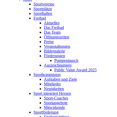
Sportvereine
Sportplätze
Sporthallen
Freibad
Aktuelles
Das Freibad
Das Team
Öffnungszeiten
Preise
Veranstaltungen
Bildergalerie
Förderungen
Pumpentausch
Auszeichnungen
Public Value Award 2025
Sportkommision
Aufgaben und Ziele
Mitglieder
Neuigkeiten
Sport integriert Hessen
Sport-Coaches
Sportangebote
Mitwirkende
Sportförderung
Förderrichtlinie