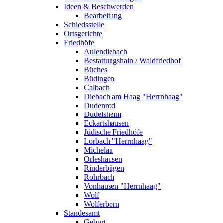
Ideen & Beschwerden
Bearbeitung
Schiedsstelle
Ortsgerichte
Friedhöfe
Aulendiebach
Bestattungshain / Waldfriedhof
Büches
Büdingen
Calbach
Diebach am Haag "Herrnhaag"
Dudenrod
Düdelsheim
Eckartshausen
Jüdische Friedhöfe
Lorbach "Herrnhaag"
Michelau
Orleshausen
Rinderbügen
Rohrbach
Vonhausen "Herrnhaag"
Wolf
Wolferborn
Standesamt
Geburt