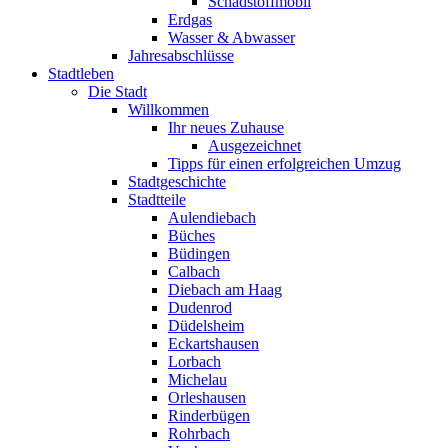
Schadstoffmobil
Erdgas
Wasser & Abwasser
Jahresabschlüsse
Stadtleben
Die Stadt
Willkommen
Ihr neues Zuhause
Ausgezeichnet
Tipps für einen erfolgreichen Umzug
Stadtgeschichte
Stadtteile
Aulendiebach
Büches
Büdingen
Calbach
Diebach am Haag
Dudenrod
Düdelsheim
Eckartshausen
Lorbach
Michelau
Orleshausen
Rinderbügen
Rohrbach