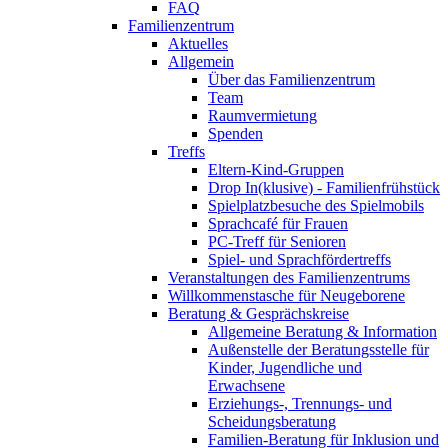
FAQ
Familienzentrum
Aktuelles
Allgemein
Über das Familienzentrum
Team
Raumvermietung
Spenden
Treffs
Eltern-Kind-Gruppen
Drop In(klusive) - Familienfrühstück
Spielplatzbesuche des Spielmobils
Sprachcafé für Frauen
PC-Treff für Senioren
Spiel- und Sprachfördertreffs
Veranstaltungen des Familienzentrums
Willkommenstasche für Neugeborene
Beratung & Gesprächskreise
Allgemeine Beratung & Information
Außenstelle der Beratungsstelle für
Kinder, Jugendliche und
Erwachsene
Erziehungs-, Trennungs- und
Scheidungsberatung
Familien-Beratung für Inklusion und