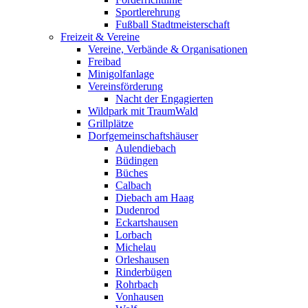
Sportlerehrung
Fußball Stadtmeisterschaft
Freizeit & Vereine
Vereine, Verbände & Organisationen
Freibad
Minigolfanlage
Vereinsförderung
Nacht der Engagierten
Wildpark mit TraumWald
Grillplätze
Dorfgemeinschaftshäuser
Aulendiebach
Büdingen
Büches
Calbach
Diebach am Haag
Dudenrod
Eckartshausen
Lorbach
Michelau
Orleshausen
Rinderbügen
Rohrbach
Vonhausen