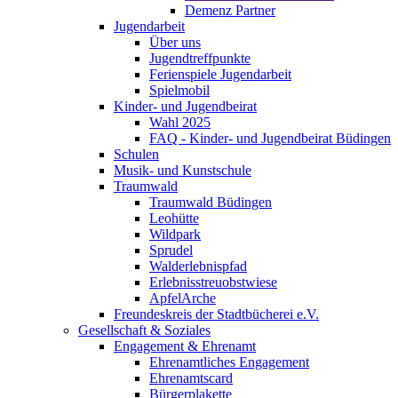
Demenz Partner
Jugendarbeit
Über uns
Jugendtreffpunkte
Ferienspiele Jugendarbeit
Spielmobil
Kinder- und Jugendbeirat
Wahl 2025
FAQ - Kinder- und Jugendbeirat Büdingen
Schulen
Musik- und Kunstschule
Traumwald
Traumwald Büdingen
Leohütte
Wildpark
Sprudel
Walderlebnispfad
Erlebnisstreuobstwiese
ApfelArche
Freundeskreis der Stadtbücherei e.V.
Gesellschaft & Soziales
Engagement & Ehrenamt
Ehrenamtliches Engagement
Ehrenamtscard
Bürgerplakette