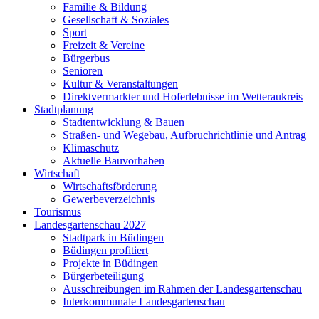
Familie & Bildung
Gesellschaft & Soziales
Sport
Freizeit & Vereine
Bürgerbus
Senioren
Kultur & Veranstaltungen
Direktvermarkter und Hoferlebnisse im Wetteraukreis
Stadtplanung
Stadtentwicklung & Bauen
Straßen- und Wegebau, Aufbruchrichtlinie und Antrag
Klimaschutz
Aktuelle Bauvorhaben
Wirtschaft
Wirtschaftsförderung
Gewerbeverzeichnis
Tourismus
Landesgartenschau 2027
Stadtpark in Büdingen
Büdingen profitiert
Projekte in Büdingen
Bürgerbeteiligung
Ausschreibungen im Rahmen der Landesgartenschau
Interkommunale Landesgartenschau