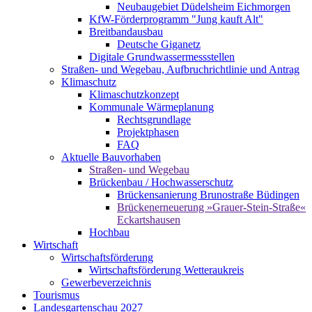
Neubaugebiet Düdelsheim Eichmorgen
KfW-Förderprogramm "Jung kauft Alt"
Breitbandausbau
Deutsche Giganetz
Digitale Grundwassermessstellen
Straßen- und Wegebau, Aufbruchrichtlinie und Antrag
Klimaschutz
Klimaschutzkonzept
Kommunale Wärmeplanung
Rechtsgrundlage
Projektphasen
FAQ
Aktuelle Bauvorhaben
Straßen- und Wegebau
Brückenbau / Hochwasserschutz
Brückensanierung Brunostraße Büdingen
Brückenerneuerung »Grauer-Stein-Straße«
Eckartshausen
Hochbau
Wirtschaft
Wirtschaftsförderung
Wirtschaftsförderung Wetteraukreis
Gewerbeverzeichnis
Tourismus
Landesgartenschau 2027