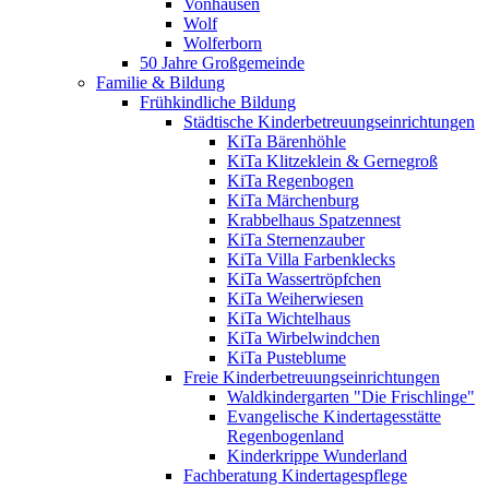
Vonhausen
Wolf
Wolferborn
50 Jahre Großgemeinde
Familie & Bildung
Frühkindliche Bildung
Städtische Kinderbetreuungseinrichtungen
KiTa Bärenhöhle
KiTa Klitzeklein & Gernegroß
KiTa Regenbogen
KiTa Märchenburg
Krabbelhaus Spatzennest
KiTa Sternenzauber
KiTa Villa Farbenklecks
KiTa Wassertröpfchen
KiTa Weiherwiesen
KiTa Wichtelhaus
KiTa Wirbelwindchen
KiTa Pusteblume
Freie Kinderbetreuungseinrichtungen
Waldkindergarten "Die Frischlinge"
Evangelische Kindertagesstätte
Regenbogenland
Kinderkrippe Wunderland
Fachberatung Kindertagespflege