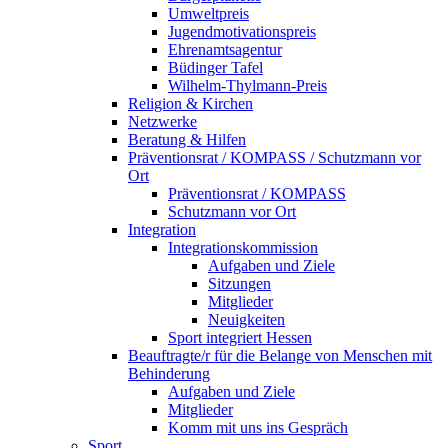
Umweltpreis
Jugendmotivationspreis
Ehrenamtsagentur
Büdinger Tafel
Wilhelm-Thylmann-Preis
Religion & Kirchen
Netzwerke
Beratung & Hilfen
Präventionsrat / KOMPASS / Schutzmann vor
Ort
Präventionsrat / KOMPASS
Schutzmann vor Ort
Integration
Integrationskommission
Aufgaben und Ziele
Sitzungen
Mitglieder
Neuigkeiten
Sport integriert Hessen
Beauftragte/r für die Belange von Menschen mit
Behinderung
Aufgaben und Ziele
Mitglieder
Komm mit uns ins Gespräch
Sport