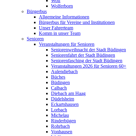
Wolf
Wolferborn
Bürgerbus
Allgemeine Informationen
Bürgerbus für Vereine und Institutionen
Unser Fahrerteam
Komm in unser Team
Senioren
Veranstaltungen für Senioren
Seniorenweihnacht der Stadt Büdingen
Seniorenfahrt der Stadt Büdingen
Seniorenfasching der Stadt Büdingen
Veranstaltungen 2026 für Senioren 60+
Aulendiebach
Büches
Büdingen
Calbach
Diebach am Haag
Düdelsheim
Eckartshausen
Lorbach
Michelau
Rinderbügen
Rohrbach
Vonhausen