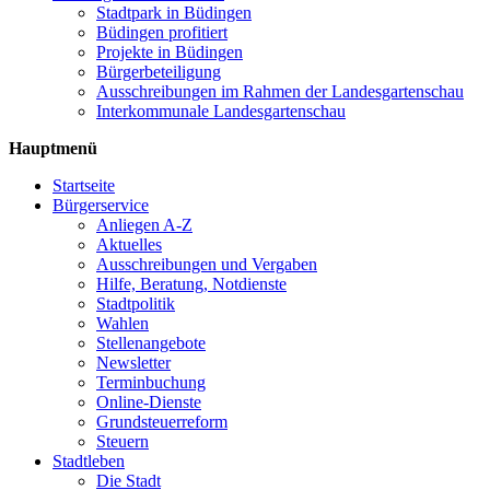
Stadtpark in Büdingen
Büdingen profitiert
Projekte in Büdingen
Bürgerbeteiligung
Ausschreibungen im Rahmen der Landesgartenschau
Interkommunale Landesgartenschau
Hauptmenü
Startseite
Bürgerservice
Anliegen A-Z
Aktuelles
Ausschreibungen und Vergaben
Hilfe, Beratung, Notdienste
Stadtpolitik
Wahlen
Stellenangebote
Newsletter
Terminbuchung
Online-Dienste
Grundsteuerreform
Steuern
Stadtleben
Die Stadt