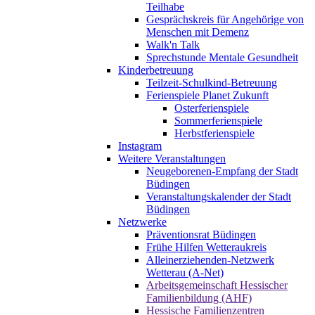
Teilhabe
Gesprächskreis für Angehörige von
Menschen mit Demenz
Walk'n Talk
Sprechstunde Mentale Gesundheit
Kinderbetreuung
Teilzeit-Schulkind-Betreuung
Ferienspiele Planet Zukunft
Osterferienspiele
Sommerferienspiele
Herbstferienspiele
Instagram
Weitere Veranstaltungen
Neugeborenen-Empfang der Stadt
Büdingen
Veranstaltungskalender der Stadt
Büdingen
Netzwerke
Präventionsrat Büdingen
Frühe Hilfen Wetteraukreis
Alleinerziehenden-Netzwerk
Wetterau (A-Net)
Arbeitsgemeinschaft Hessischer
Familienbildung (AHF)
Hessische Familienzentren