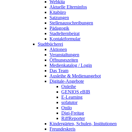
Webkita
Aktuelle Elterninfos
Kitabüro
Satzungen
Stellenausschreibungen
Pädagogik
Stadtelternbeirat
Kontaktformular
Stadtbücherei
Aktionen
Veranstaltungen
Öffnungszeiten
Medienkatalog / Login
Das Team
Ausleihe & Medienangebot
Digitale-Angebote
Onleihe
GENIOS eBIB
E-Learning
sofatutor
Onilo
Digi-Freitag
RiffReporter
Kindergärten, Schulen, Institutionen
Freundeskreis