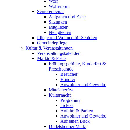
Wolf
Wolferborn
Seniorenbeirat
Aufgaben und Ziele
Sitzungen
Mitglieder
Neuigkeiten
Pflege und Wohnen für Senioren
Gemeindepflege
Kultur & Veranstaltungen
Veranstaltungskalender
Märkte & Feste
Frühlingsgefühle, Kinderfest &
Froschparade
Besucher
Händler
Anwohner und Gewerbe
Mittelalterfest
Kulturnacht
Programm
Tickets
Anfahrt & Parken
Anwohner und Gewerbe
Auf einen Blick
Düdelsheimer Markt