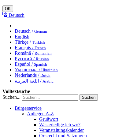
OK
Deutsch
Deutsch /
German
English
Türkçe /
Turkish
Français /
French
Română /
Romanian
Русский /
Russian
Español /
Spanish
Українська /
Ukrainian
Nederlands /
Dutch
اللغة العربية /
Arabic
Volltextsuche
Suchen...
Suchen
Bürgerservice
Anliegen A-Z
Grußwort
Was erledige ich wo?
Veranstaltungskalender
Ortsrecht und Satzungen