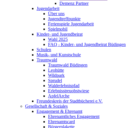
Demenz Partner
Jugendarbeit
Über uns
Jugendtreffpunkte
Ferienspiele Jugendarbeit
Spielmobil
Kinder- und Jugendbeirat
Wahl 2025
FAQ - Kinder- und Jugendbeirat Büdingen
Schulen
Musik- und Kunstschule
Traumwald
Traumwald Büdingen
Leohütte
Wildpark
Sprudel
Walderlebnispfad
Erlebnisstreuobstwiese
ApfelArche
Freundeskreis der Stadtbücherei e.V.
Gesellschaft & Soziales
Engagement & Ehrenamt
Ehrenamtliches Engagement
Ehrenamtscard
Bürgerplakette