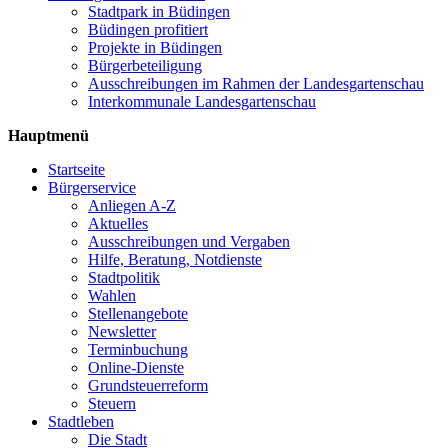
Stadtpark in Büdingen
Büdingen profitiert
Projekte in Büdingen
Bürgerbeteiligung
Ausschreibungen im Rahmen der Landesgartenschau
Interkommunale Landesgartenschau
Hauptmenü
Startseite
Bürgerservice
Anliegen A-Z
Aktuelles
Ausschreibungen und Vergaben
Hilfe, Beratung, Notdienste
Stadtpolitik
Wahlen
Stellenangebote
Newsletter
Terminbuchung
Online-Dienste
Grundsteuerreform
Steuern
Stadtleben
Die Stadt