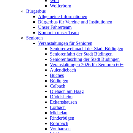
Wolf
Wolferborn
Bürgerbus
Allgemeine Informationen
Bürgerbus für Vereine und Institutionen
Unser Fahrerteam
Komm in unser Team
Senioren
Veranstaltungen für Senioren
Seniorenweihnacht der Stadt Büdingen
Seniorenfahrt der Stadt Büdingen
Seniorenfasching der Stadt Büdingen
Veranstaltungen 2026 für Senioren 60+
Aulendiebach
Büches
Büdingen
Calbach
Diebach am Haag
Düdelsheim
Eckartshausen
Lorbach
Michelau
Rinderbügen
Rohrbach
Vonhausen