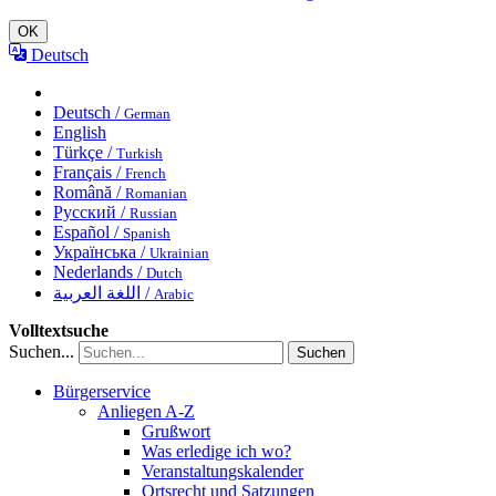
OK
Deutsch
Deutsch /
German
English
Türkçe /
Turkish
Français /
French
Română /
Romanian
Русский /
Russian
Español /
Spanish
Українська /
Ukrainian
Nederlands /
Dutch
اللغة العربية /
Arabic
Volltextsuche
Suchen...
Suchen
Bürgerservice
Anliegen A-Z
Grußwort
Was erledige ich wo?
Veranstaltungskalender
Ortsrecht und Satzungen