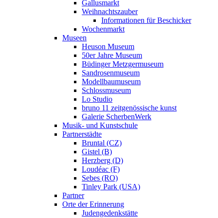
Gallusmarkt
Weihnachtszauber
Informationen für Beschicker
Wochenmarkt
Museen
Heuson Museum
50er Jahre Museum
Büdinger Metzgermuseum
Sandrosenmuseum
Modellbaumuseum
Schlossmuseum
Lo Studio
bruno 11 zeitgenössische kunst
Galerie ScherbenWerk
Musik- und Kunstschule
Partnerstädte
Bruntal (CZ)
Gistel (B)
Herzberg (D)
Loudéac (F)
Sebes (RO)
Tinley Park (USA)
Partner
Orte der Erinnerung
Judengedenkstätte