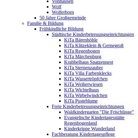
Vonhausen
Wolf
Wolferborn
50 Jahre Großgemeinde
Familie & Bildung
Frühkindliche Bildung
Städtische Kinderbetreuungseinrichtungen
KiTa Bärenhöhle
KiTa Klitzeklein & Gernegroß
KiTa Regenbogen
KiTa Märchenburg
Krabbelhaus Spatzennest
KiTa Sternenzauber
KiTa Villa Farbenklecks
KiTa Wassertröpfchen
KiTa Weiherwiesen
KiTa Wichtelhaus
KiTa Wirbelwindchen
KiTa Pusteblume
Freie Kinderbetreuungseinrichtungen
Waldkindergarten "Die Frischlinge"
Evangelische Kindertagesstätte
Regenbogenland
Kinderkrippe Wunderland
Fachberatung Kindertagespflege