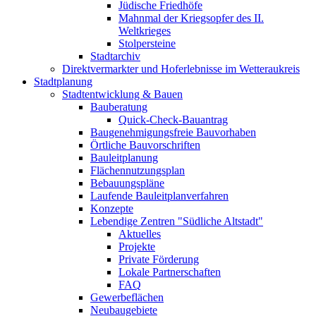
Jüdische Friedhöfe
Mahnmal der Kriegsopfer des II.
Weltkrieges
Stolpersteine
Stadtarchiv
Direktvermarkter und Hoferlebnisse im Wetteraukreis
Stadtplanung
Stadtentwicklung & Bauen
Bauberatung
Quick-Check-Bauantrag
Baugenehmigungsfreie Bauvorhaben
Örtliche Bauvorschriften
Bauleitplanung
Flächennutzungsplan
Bebauungspläne
Laufende Bauleitplanverfahren
Konzepte
Lebendige Zentren "Südliche Altstadt"
Aktuelles
Projekte
Private Förderung
Lokale Partnerschaften
FAQ
Gewerbeflächen
Neubaugebiete