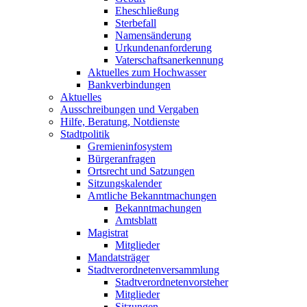
Eheschließung
Sterbefall
Namensänderung
Urkundenanforderung
Vaterschaftsanerkennung
Aktuelles zum Hochwasser
Bankverbindungen
Aktuelles
Ausschreibungen und Vergaben
Hilfe, Beratung, Notdienste
Stadtpolitik
Gremieninfosystem
Bürgeranfragen
Ortsrecht und Satzungen
Sitzungskalender
Amtliche Bekanntmachungen
Bekanntmachungen
Amtsblatt
Magistrat
Mitglieder
Mandatsträger
Stadtverordnetenversammlung
Stadtverordnetenvorsteher
Mitglieder
Sitzungen