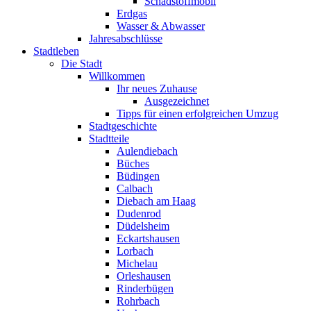
Schadstoffmobil
Erdgas
Wasser & Abwasser
Jahresabschlüsse
Stadtleben
Die Stadt
Willkommen
Ihr neues Zuhause
Ausgezeichnet
Tipps für einen erfolgreichen Umzug
Stadtgeschichte
Stadtteile
Aulendiebach
Büches
Büdingen
Calbach
Diebach am Haag
Dudenrod
Düdelsheim
Eckartshausen
Lorbach
Michelau
Orleshausen
Rinderbügen
Rohrbach