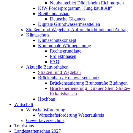
Neubaugebiet Düdelsheim Eichmorgen
KfW-Förderprogramm "Jung kauft Alt"
Breitbandausbau
Deutsche Giganetz
Digitale Grundwassermessstellen
Straßen- und Wegebau, Aufbruchrichtlinie und Antrag
Klimaschutz
Klimaschutzkonzept
Kommunale Wärmeplanung
Rechtsgrundlage
Projektphasen
FAQ
Aktuelle Bauvorhaben
Straßen- und Wegebau
Brückenbau / Hochwasserschutz
Brückensanierung Brunostraße Büdingen
Brückenerneuerung »Grauer-Stein-Straße«
Eckartshausen
Hochbau
Wirtschaft
Wirtschaftsförderung
Wirtschaftsförderung Wetteraukreis
Gewerbeverzeichnis
Tourismus
Landesgartenschau 2027