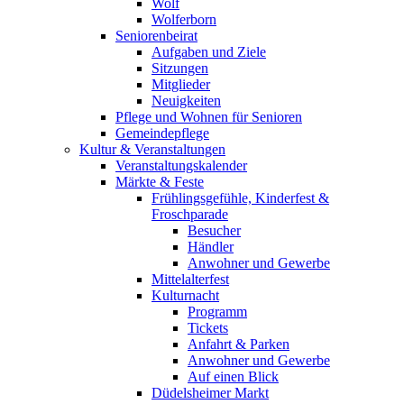
Wolf
Wolferborn
Seniorenbeirat
Aufgaben und Ziele
Sitzungen
Mitglieder
Neuigkeiten
Pflege und Wohnen für Senioren
Gemeindepflege
Kultur & Veranstaltungen
Veranstaltungskalender
Märkte & Feste
Frühlingsgefühle, Kinderfest &
Froschparade
Besucher
Händler
Anwohner und Gewerbe
Mittelalterfest
Kulturnacht
Programm
Tickets
Anfahrt & Parken
Anwohner und Gewerbe
Auf einen Blick
Düdelsheimer Markt