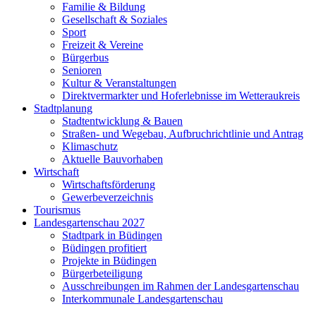
Familie & Bildung
Gesellschaft & Soziales
Sport
Freizeit & Vereine
Bürgerbus
Senioren
Kultur & Veranstaltungen
Direktvermarkter und Hoferlebnisse im Wetteraukreis
Stadtplanung
Stadtentwicklung & Bauen
Straßen- und Wegebau, Aufbruchrichtlinie und Antrag
Klimaschutz
Aktuelle Bauvorhaben
Wirtschaft
Wirtschaftsförderung
Gewerbeverzeichnis
Tourismus
Landesgartenschau 2027
Stadtpark in Büdingen
Büdingen profitiert
Projekte in Büdingen
Bürgerbeteiligung
Ausschreibungen im Rahmen der Landesgartenschau
Interkommunale Landesgartenschau