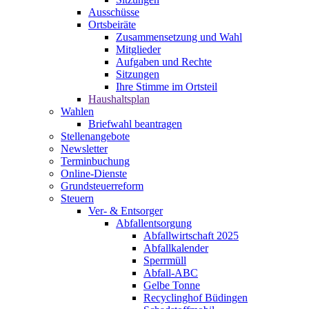
Ausschüsse
Ortsbeiräte
Zusammensetzung und Wahl
Mitglieder
Aufgaben und Rechte
Sitzungen
Ihre Stimme im Ortsteil
Haushaltsplan
Wahlen
Briefwahl beantragen
Stellenangebote
Newsletter
Terminbuchung
Online-Dienste
Grundsteuerreform
Steuern
Ver- & Entsorger
Abfallentsorgung
Abfallwirtschaft 2025
Abfallkalender
Sperrmüll
Abfall-ABC
Gelbe Tonne
Recyclinghof Büdingen