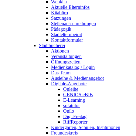
Webkita
Aktuelle Elterninfos
Kitabüro
Satzungen
Stellenausschreibungen
Pädagogik
Stadtelternbeirat
Kontaktformular
Stadtbücherei
Aktionen
Veranstaltungen
Öffnungszeiten
Medienkatalog / Login
Das Team
Ausleihe & Medienangebot
Digitale-Angebote
Onleihe
GENIOS eBIB
E-Learning
sofatutor
Onilo
Digi-Freitag
RiffReporter
Kindergärten, Schulen, Institutionen
Freundeskreis