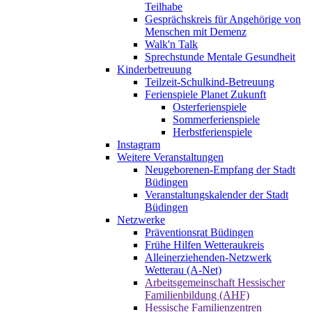
Teilhabe
Gesprächskreis für Angehörige von
Menschen mit Demenz
Walk'n Talk
Sprechstunde Mentale Gesundheit
Kinderbetreuung
Teilzeit-Schulkind-Betreuung
Ferienspiele Planet Zukunft
Osterferienspiele
Sommerferienspiele
Herbstferienspiele
Instagram
Weitere Veranstaltungen
Neugeborenen-Empfang der Stadt
Büdingen
Veranstaltungskalender der Stadt
Büdingen
Netzwerke
Präventionsrat Büdingen
Frühe Hilfen Wetteraukreis
Alleinerziehenden-Netzwerk
Wetterau (A-Net)
Arbeitsgemeinschaft Hessischer
Familienbildung (AHF)
Hessische Familienzentren