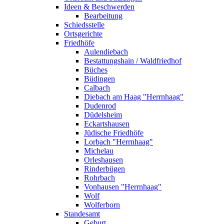
Ideen & Beschwerden
Bearbeitung
Schiedsstelle
Ortsgerichte
Friedhöfe
Aulendiebach
Bestattungshain / Waldfriedhof
Büches
Büdingen
Calbach
Diebach am Haag "Herrnhaag"
Dudenrod
Düdelsheim
Eckartshausen
Jüdische Friedhöfe
Lorbach "Herrnhaag"
Michelau
Orleshausen
Rinderbügen
Rohrbach
Vonhausen "Herrnhaag"
Wolf
Wolferborn
Standesamt
Geburt