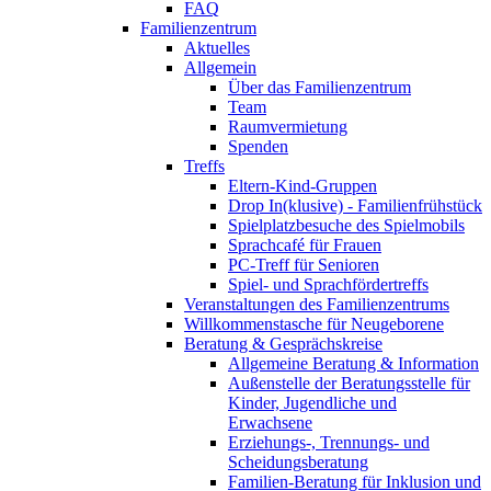
FAQ
Familienzentrum
Aktuelles
Allgemein
Über das Familienzentrum
Team
Raumvermietung
Spenden
Treffs
Eltern-Kind-Gruppen
Drop In(klusive) - Familienfrühstück
Spielplatzbesuche des Spielmobils
Sprachcafé für Frauen
PC-Treff für Senioren
Spiel- und Sprachfördertreffs
Veranstaltungen des Familienzentrums
Willkommenstasche für Neugeborene
Beratung & Gesprächskreise
Allgemeine Beratung & Information
Außenstelle der Beratungsstelle für
Kinder, Jugendliche und
Erwachsene
Erziehungs-, Trennungs- und
Scheidungsberatung
Familien-Beratung für Inklusion und