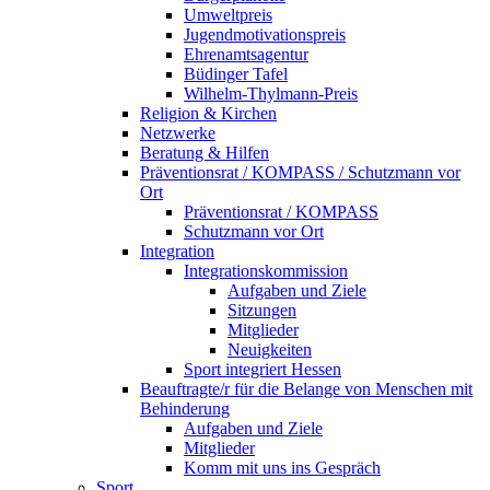
Umweltpreis
Jugendmotivationspreis
Ehrenamtsagentur
Büdinger Tafel
Wilhelm-Thylmann-Preis
Religion & Kirchen
Netzwerke
Beratung & Hilfen
Präventionsrat / KOMPASS / Schutzmann vor
Ort
Präventionsrat / KOMPASS
Schutzmann vor Ort
Integration
Integrationskommission
Aufgaben und Ziele
Sitzungen
Mitglieder
Neuigkeiten
Sport integriert Hessen
Beauftragte/r für die Belange von Menschen mit
Behinderung
Aufgaben und Ziele
Mitglieder
Komm mit uns ins Gespräch
Sport