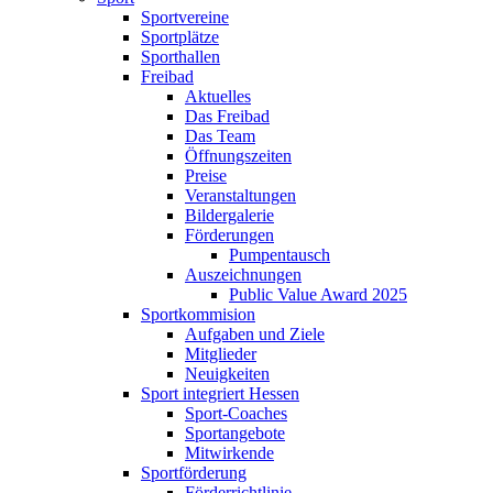
Sportvereine
Sportplätze
Sporthallen
Freibad
Aktuelles
Das Freibad
Das Team
Öffnungszeiten
Preise
Veranstaltungen
Bildergalerie
Förderungen
Pumpentausch
Auszeichnungen
Public Value Award 2025
Sportkommision
Aufgaben und Ziele
Mitglieder
Neuigkeiten
Sport integriert Hessen
Sport-Coaches
Sportangebote
Mitwirkende
Sportförderung
Förderrichtlinie