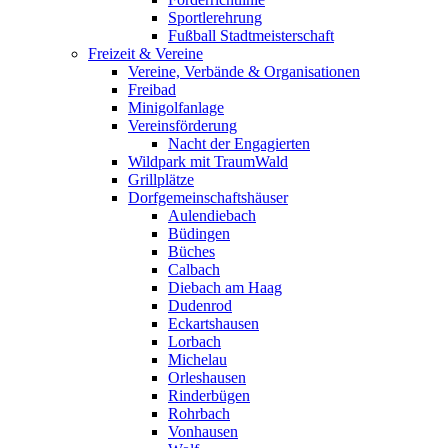
Sportlerehrung
Fußball Stadtmeisterschaft
Freizeit & Vereine
Vereine, Verbände & Organisationen
Freibad
Minigolfanlage
Vereinsförderung
Nacht der Engagierten
Wildpark mit TraumWald
Grillplätze
Dorfgemeinschaftshäuser
Aulendiebach
Büdingen
Büches
Calbach
Diebach am Haag
Dudenrod
Eckartshausen
Lorbach
Michelau
Orleshausen
Rinderbügen
Rohrbach
Vonhausen