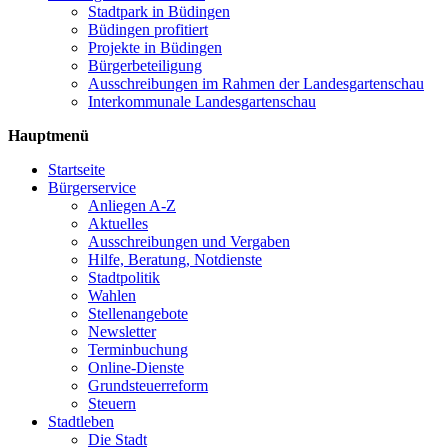
Stadtpark in Büdingen
Büdingen profitiert
Projekte in Büdingen
Bürgerbeteiligung
Ausschreibungen im Rahmen der Landesgartenschau
Interkommunale Landesgartenschau
Hauptmenü
Startseite
Bürgerservice
Anliegen A-Z
Aktuelles
Ausschreibungen und Vergaben
Hilfe, Beratung, Notdienste
Stadtpolitik
Wahlen
Stellenangebote
Newsletter
Terminbuchung
Online-Dienste
Grundsteuerreform
Steuern
Stadtleben
Die Stadt