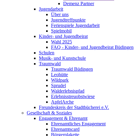
Demenz Partner
Jugendarbeit
Über uns
Jugendtreffpunkte
Ferienspiele Jugendarbeit
Spielmobil
Kinder- und Jugendbeirat
Wahl 2025
FAQ - Kinder- und Jugendbeirat Büdingen
Schulen
Musik- und Kunstschule
Traumwald
Traumwald Büdingen
Leohütte
Wildpark
Sprudel
Walderlebnispfad
Erlebnisstreuobstwiese
ApfelArche
Freundeskreis der Stadtbücherei e.V.
Gesellschaft & Soziales
Engagement & Ehrenamt
Ehrenamtliches Engagement
Ehrenamtscard
Bürgerplakette