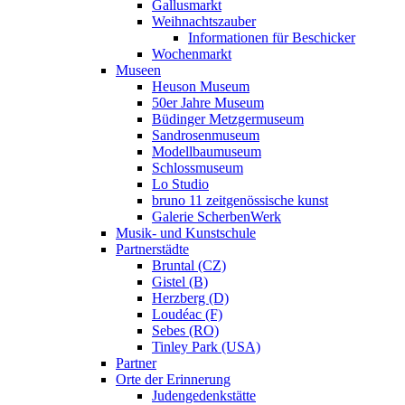
Gallusmarkt
Weihnachtszauber
Informationen für Beschicker
Wochenmarkt
Museen
Heuson Museum
50er Jahre Museum
Büdinger Metzgermuseum
Sandrosenmuseum
Modellbaumuseum
Schlossmuseum
Lo Studio
bruno 11 zeitgenössische kunst
Galerie ScherbenWerk
Musik- und Kunstschule
Partnerstädte
Bruntal (CZ)
Gistel (B)
Herzberg (D)
Loudéac (F)
Sebes (RO)
Tinley Park (USA)
Partner
Orte der Erinnerung
Judengedenkstätte