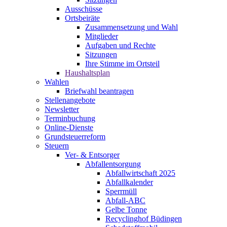
Ausschüsse
Ortsbeiräte
Zusammensetzung und Wahl
Mitglieder
Aufgaben und Rechte
Sitzungen
Ihre Stimme im Ortsteil
Haushaltsplan
Wahlen
Briefwahl beantragen
Stellenangebote
Newsletter
Terminbuchung
Online-Dienste
Grundsteuerreform
Steuern
Ver- & Entsorger
Abfallentsorgung
Abfallwirtschaft 2025
Abfallkalender
Sperrmüll
Abfall-ABC
Gelbe Tonne
Recyclinghof Büdingen