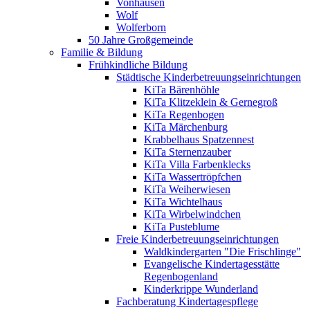
Vonhausen
Wolf
Wolferborn
50 Jahre Großgemeinde
Familie & Bildung
Frühkindliche Bildung
Städtische Kinderbetreuungseinrichtungen
KiTa Bärenhöhle
KiTa Klitzeklein & Gernegroß
KiTa Regenbogen
KiTa Märchenburg
Krabbelhaus Spatzennest
KiTa Sternenzauber
KiTa Villa Farbenklecks
KiTa Wassertröpfchen
KiTa Weiherwiesen
KiTa Wichtelhaus
KiTa Wirbelwindchen
KiTa Pusteblume
Freie Kinderbetreuungseinrichtungen
Waldkindergarten "Die Frischlinge"
Evangelische Kindertagesstätte
Regenbogenland
Kinderkrippe Wunderland
Fachberatung Kindertagespflege