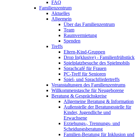
FAQ
Familienzentrum
Aktuelles
Allgemein
Über das Familienzentrum
Team
Raumvermietung
Spenden
Treffs
Eltern-Kind-Gruppen
Drop In(klusive) - Familienfrühstück
Spielplatzbesuche des Spielmobils
Sprachcafé für Frauen
PC-Treff für Senioren
Spiel- und Sprachfördertreffs
Veranstaltungen des Familienzentrums
Willkommenstasche für Neugeborene
Beratung & Gesprächskreise
Allgemeine Beratung & Information
Außenstelle der Beratungsstelle für
Kinder, Jugendliche und
Erwachsene
Erziehungs-, Trennungs- und
Scheidungsberatung
Familien-Beratung für Inklusion und