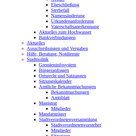
Eheschließung
Sterbefall
Namensänderung
Urkundenanforderung
Vaterschaftsanerkennung
Aktuelles zum Hochwasser
Bankverbindungen
Aktuelles
Ausschreibungen und Vergaben
Hilfe, Beratung, Notdienste
Stadtpolitik
Gremieninfosystem
Bürgeranfragen
Ortsrecht und Satzungen
Sitzungskalender
Amtliche Bekanntmachungen
Bekanntmachungen
Amtsblatt
Magistrat
Mitglieder
Mandatsträger
Stadtverordnetenversammlung
Stadtverordnetenvorsteher
Mitglieder
Sitzungen