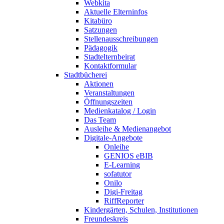
Webkita
Aktuelle Elterninfos
Kitabüro
Satzungen
Stellenausschreibungen
Pädagogik
Stadtelternbeirat
Kontaktformular
Stadtbücherei
Aktionen
Veranstaltungen
Öffnungszeiten
Medienkatalog / Login
Das Team
Ausleihe & Medienangebot
Digitale-Angebote
Onleihe
GENIOS eBIB
E-Learning
sofatutor
Onilo
Digi-Freitag
RiffReporter
Kindergärten, Schulen, Institutionen
Freundeskreis