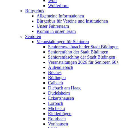
Wolf
Wolferborn
Bürgerbus
Allgemeine Informationen
Bürgerbus für Vereine und Institutionen
Unser Fahrerteam
Komm in unser Team
Senioren
Veranstaltungen für Senioren
Seniorenweihnacht der Stadt Büdingen
Seniorenfahrt der Stadt Büdingen
Seniorenfasching der Stadt Büdingen
Veranstaltungen 2026 für Senioren 60+
Aulendiebach
Büches
Büdingen
Calbach
Diebach am Haag
Düdelsheim
Eckartshausen
Lorbach
Michelau
Rinderbügen
Rohrbach
Vonhausen