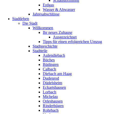
Schadstoffmobil
Erdgas
Wasser & Abwasser
Jahresabschlüsse
Stadtleben
Die Stadt
Willkommen
Ihr neues Zuhause
Ausgezeichnet
Tipps für einen erfolgreichen Umzug
Stadtgeschichte
Stadtteile
Aulendiebach
Büches
Büdingen
Calbach
Diebach am Haag
Dudenrod
Düdelsheim
Eckartshausen
Lorbach
Michelau
Orleshausen
Rinderbügen
Rohrbach