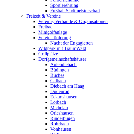
Sportlerehrung
Fußball Stadtmeisterschaft
Freizeit & Vereine
Vereine, Verbände & Organisationen
Freibad
Minigolfanlage
Vereinsförderung
Nacht der Engagierten
Wildpark mit TraumWald
Grillplätze
Dorfgemeinschaftshäuser
Aulendiebach
Büdingen
Büches
Calbach
Diebach am Haag
Dudenrod
Eckartshausen
Lorbach
Michelau
Orleshausen
Rinderbügen
Rohrbach
Vonhausen