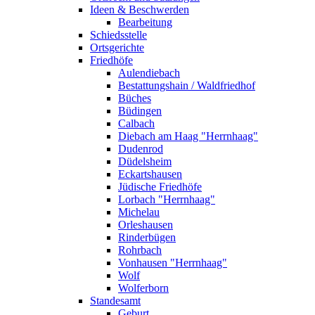
Ideen & Beschwerden
Bearbeitung
Schiedsstelle
Ortsgerichte
Friedhöfe
Aulendiebach
Bestattungshain / Waldfriedhof
Büches
Büdingen
Calbach
Diebach am Haag "Herrnhaag"
Dudenrod
Düdelsheim
Eckartshausen
Jüdische Friedhöfe
Lorbach "Herrnhaag"
Michelau
Orleshausen
Rinderbügen
Rohrbach
Vonhausen "Herrnhaag"
Wolf
Wolferborn
Standesamt
Geburt