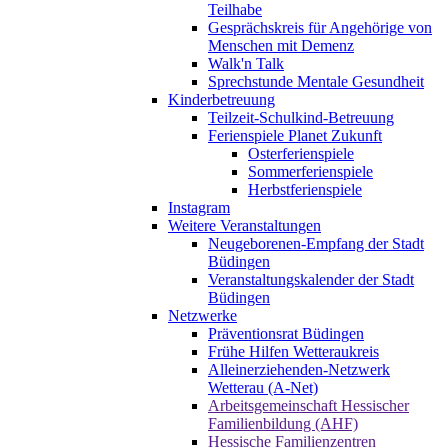
Teilhabe
Gesprächskreis für Angehörige von
Menschen mit Demenz
Walk'n Talk
Sprechstunde Mentale Gesundheit
Kinderbetreuung
Teilzeit-Schulkind-Betreuung
Ferienspiele Planet Zukunft
Osterferienspiele
Sommerferienspiele
Herbstferienspiele
Instagram
Weitere Veranstaltungen
Neugeborenen-Empfang der Stadt
Büdingen
Veranstaltungskalender der Stadt
Büdingen
Netzwerke
Präventionsrat Büdingen
Frühe Hilfen Wetteraukreis
Alleinerziehenden-Netzwerk
Wetterau (A-Net)
Arbeitsgemeinschaft Hessischer
Familienbildung (AHF)
Hessische Familienzentren