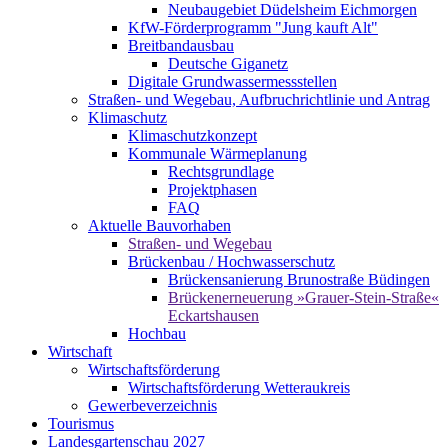
Neubaugebiet Düdelsheim Eichmorgen
KfW-Förderprogramm "Jung kauft Alt"
Breitbandausbau
Deutsche Giganetz
Digitale Grundwassermessstellen
Straßen- und Wegebau, Aufbruchrichtlinie und Antrag
Klimaschutz
Klimaschutzkonzept
Kommunale Wärmeplanung
Rechtsgrundlage
Projektphasen
FAQ
Aktuelle Bauvorhaben
Straßen- und Wegebau
Brückenbau / Hochwasserschutz
Brückensanierung Brunostraße Büdingen
Brückenerneuerung »Grauer-Stein-Straße«
Eckartshausen
Hochbau
Wirtschaft
Wirtschaftsförderung
Wirtschaftsförderung Wetteraukreis
Gewerbeverzeichnis
Tourismus
Landesgartenschau 2027