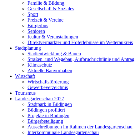
Familie & Bildung
Gesellschaft & Soziales
Sport
Freizeit & Vereine
Bürgerbus
Senioren
Kultur & Veranstaltungen
Direktvermarkter und Hoferlebnisse im Wetteraukreis
Stadtplanung
Stadtentwicklung & Bauen
Straßen- und Wegebau, Aufbruchrichtlinie und Antrag
Klimaschutz
Aktuelle Bauvorhaben
Wirtschaft
Wirtschaftsförderung
Gewerbeverzeichnis
Tourismus
Landesgartenschau 2027
Stadtpark in Büdingen
Büdingen profitiert
Projekte in Büdingen
Bürgerbeteiligung
Ausschreibungen im Rahmen der Landesgartenschau
Interkommunale Landesgartenschau