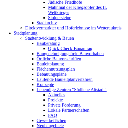
Jüdische Friedhöfe
Mahnmal der Kriegsopfer des II.
Weltkrieges
Stolpersteine
Stadtarchiv
Direktvermarkter und Hoferlebnisse im Wetteraukreis
Stadtplanung
Stadtentwicklung & Bauen
Bauberatung
Quick-Check-Bauantrag
Baugenehmigungsfreie Bauvorhaben
Örtliche Bauvorschriften
Bauleitplanung
Flächennutzungsplan
Bebauungspläne
Laufende Bauleitplanverfahren
Konzepte
Lebendige Zentren "Südliche Altstadt"
Aktuelles
Projekte
Private Förderung
Lokale Partnerschaften
FAQ
Gewerbeflächen
Neubaugebiete