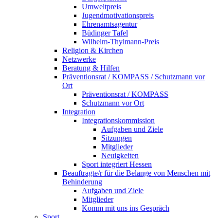
Umweltpreis
Jugendmotivationspreis
Ehrenamtsagentur
Büdinger Tafel
Wilhelm-Thylmann-Preis
Religion & Kirchen
Netzwerke
Beratung & Hilfen
Präventionsrat / KOMPASS / Schutzmann vor
Ort
Präventionsrat / KOMPASS
Schutzmann vor Ort
Integration
Integrationskommission
Aufgaben und Ziele
Sitzungen
Mitglieder
Neuigkeiten
Sport integriert Hessen
Beauftragte/r für die Belange von Menschen mit
Behinderung
Aufgaben und Ziele
Mitglieder
Komm mit uns ins Gespräch
Sport