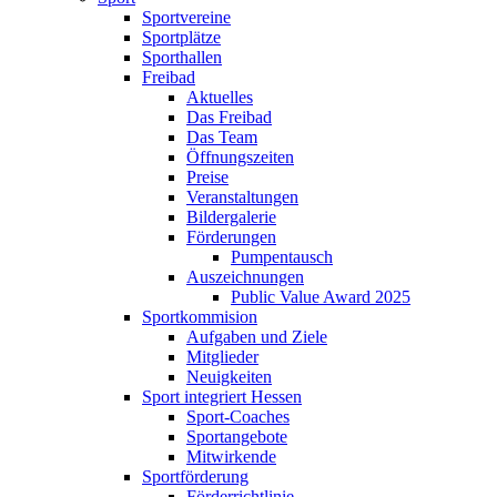
Sportvereine
Sportplätze
Sporthallen
Freibad
Aktuelles
Das Freibad
Das Team
Öffnungszeiten
Preise
Veranstaltungen
Bildergalerie
Förderungen
Pumpentausch
Auszeichnungen
Public Value Award 2025
Sportkommision
Aufgaben und Ziele
Mitglieder
Neuigkeiten
Sport integriert Hessen
Sport-Coaches
Sportangebote
Mitwirkende
Sportförderung
Förderrichtlinie