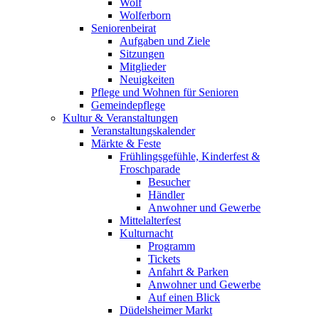
Wolf
Wolferborn
Seniorenbeirat
Aufgaben und Ziele
Sitzungen
Mitglieder
Neuigkeiten
Pflege und Wohnen für Senioren
Gemeindepflege
Kultur & Veranstaltungen
Veranstaltungskalender
Märkte & Feste
Frühlingsgefühle, Kinderfest &
Froschparade
Besucher
Händler
Anwohner und Gewerbe
Mittelalterfest
Kulturnacht
Programm
Tickets
Anfahrt & Parken
Anwohner und Gewerbe
Auf einen Blick
Düdelsheimer Markt