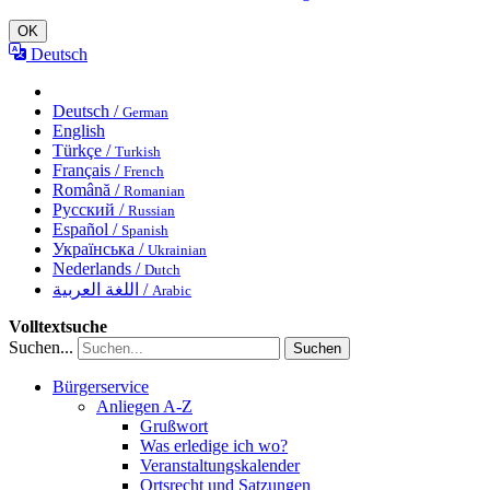
OK
Deutsch
Deutsch /
German
English
Türkçe /
Turkish
Français /
French
Română /
Romanian
Русский /
Russian
Español /
Spanish
Українська /
Ukrainian
Nederlands /
Dutch
اللغة العربية /
Arabic
Volltextsuche
Suchen...
Suchen
Bürgerservice
Anliegen A-Z
Grußwort
Was erledige ich wo?
Veranstaltungskalender
Ortsrecht und Satzungen