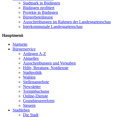
Stadtpark in Büdingen
Büdingen profitiert
Projekte in Büdingen
Bürgerbeteiligung
Ausschreibungen im Rahmen der Landesgartenschau
Interkommunale Landesgartenschau
Hauptmenü
Startseite
Bürgerservice
Anliegen A-Z
Aktuelles
Ausschreibungen und Vergaben
Hilfe, Beratung, Notdienste
Stadtpolitik
Wahlen
Stellenangebote
Newsletter
Terminbuchung
Online-Dienste
Grundsteuerreform
Steuern
Stadtleben
Die Stadt