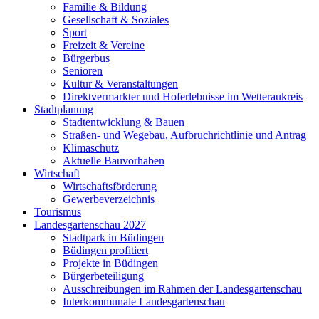
Familie & Bildung
Gesellschaft & Soziales
Sport
Freizeit & Vereine
Bürgerbus
Senioren
Kultur & Veranstaltungen
Direktvermarkter und Hoferlebnisse im Wetteraukreis
Stadtplanung
Stadtentwicklung & Bauen
Straßen- und Wegebau, Aufbruchrichtlinie und Antrag
Klimaschutz
Aktuelle Bauvorhaben
Wirtschaft
Wirtschaftsförderung
Gewerbeverzeichnis
Tourismus
Landesgartenschau 2027
Stadtpark in Büdingen
Büdingen profitiert
Projekte in Büdingen
Bürgerbeteiligung
Ausschreibungen im Rahmen der Landesgartenschau
Interkommunale Landesgartenschau