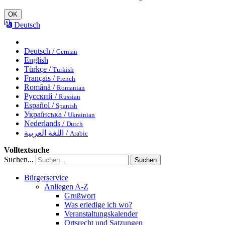
OK
Deutsch
Deutsch /
German
English
Türkçe /
Turkish
Français /
French
Română /
Romanian
Русский /
Russian
Español /
Spanish
Українська /
Ukrainian
Nederlands /
Dutch
اللغة العربية /
Arabic
Volltextsuche
Suchen...
Suchen
Bürgerservice
Anliegen A-Z
Grußwort
Was erledige ich wo?
Veranstaltungskalender
Ortsrecht und Satzungen