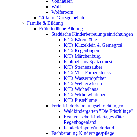
Vonhausen
Wolf
Wolferborn
50 Jahre Großgemeinde
Familie & Bildung
Frühkindliche Bildung
Städtische Kinderbetreuungseinrichtungen
KiTa Bärenhöhle
KiTa Klitzeklein & Gernegroß
KiTa Regenbogen
KiTa Märchenburg
Krabbelhaus Spatzennest
KiTa Sternenzauber
KiTa Villa Farbenklecks
KiTa Wassertröpfchen
KiTa Weiherwiesen
KiTa Wichtelhaus
KiTa Wirbelwindchen
KiTa Pusteblume
Freie Kinderbetreuungseinrichtungen
Waldkindergarten "Die Frischlinge"
Evangelische Kindertagesstätte
Regenbogenland
Kinderkrippe Wunderland
Fachberatung Kindertagespflege