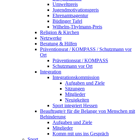
Umweltpreis
Jugendmotivationspreis
Ehrenamtsagentur
Büdinger Tafel
Wilhelm-Thylmann-Preis
Religion & Kirchen
Netzwerke
Beratung & Hilfen
Präventionsrat / KOMPASS / Schutzmann vor
Ort
Präventionsrat / KOMPASS
Schutzmann vor Ort
Integration
Integrationskommission
Aufgaben und Ziele
Sitzungen
Mitglieder
Neuigkeiten
Sport integriert Hessen
Beauftragte/r für die Belange von Menschen mit
Behinderung
Aufgaben und Ziele
Mitglieder
Komm mit uns ins Gespräch
Sport