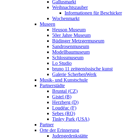
Gallusmarkt
Weihnachtszauber
Informationen für Beschicker
Wochenmarkt
Museen
Heuson Museum
50er Jahre Museum
Büdinger Metzgermuseum
Sandrosenmuseum
Modellbaumuseum
Schlossmuseum
Lo Studio
bruno 11 zeitgenössische kunst
Galerie ScherbenWerk
Musik- und Kunstschule
Partnerstädte
Bruntal (CZ)
Gistel (B)
Herzberg (D)
Loudéac (F)
Sebes (RO)
Tinley Park (USA)
Partner
Orte der Erinnerung
Judengedenkstätte