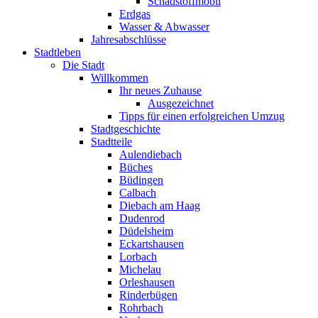
Schadstoffmobil
Erdgas
Wasser & Abwasser
Jahresabschlüsse
Stadtleben
Die Stadt
Willkommen
Ihr neues Zuhause
Ausgezeichnet
Tipps für einen erfolgreichen Umzug
Stadtgeschichte
Stadtteile
Aulendiebach
Büches
Büdingen
Calbach
Diebach am Haag
Dudenrod
Düdelsheim
Eckartshausen
Lorbach
Michelau
Orleshausen
Rinderbügen
Rohrbach