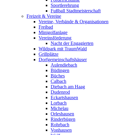
Sportlerehrung
Fußball Stadtmeisterschaft
Freizeit & Vereine
Vereine, Verbände & Organisationen
Freibad
Minigolfanlage
Vereinsförderung
Nacht der Engagierten
Wildpark mit TraumWald
Grillplätze
Dorfgemeinschaftshäuser
Aulendiebach
Büdingen
Büches
Calbach
Diebach am Haag
Dudenrod
Eckartshausen
Lorbach
Michelau
Orleshausen
Rinderbügen
Rohrbach
Vonhausen