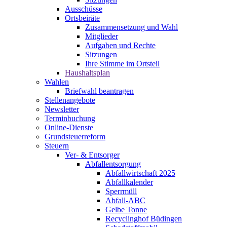
Ausschüsse
Ortsbeiräte
Zusammensetzung und Wahl
Mitglieder
Aufgaben und Rechte
Sitzungen
Ihre Stimme im Ortsteil
Haushaltsplan
Wahlen
Briefwahl beantragen
Stellenangebote
Newsletter
Terminbuchung
Online-Dienste
Grundsteuerreform
Steuern
Ver- & Entsorger
Abfallentsorgung
Abfallwirtschaft 2025
Abfallkalender
Sperrmüll
Abfall-ABC
Gelbe Tonne
Recyclinghof Büdingen