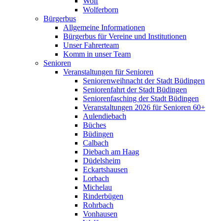
Wolf
Wolferborn
Bürgerbus
Allgemeine Informationen
Bürgerbus für Vereine und Institutionen
Unser Fahrerteam
Komm in unser Team
Senioren
Veranstaltungen für Senioren
Seniorenweihnacht der Stadt Büdingen
Seniorenfahrt der Stadt Büdingen
Seniorenfasching der Stadt Büdingen
Veranstaltungen 2026 für Senioren 60+
Aulendiebach
Büches
Büdingen
Calbach
Diebach am Haag
Düdelsheim
Eckartshausen
Lorbach
Michelau
Rinderbügen
Rohrbach
Vonhausen