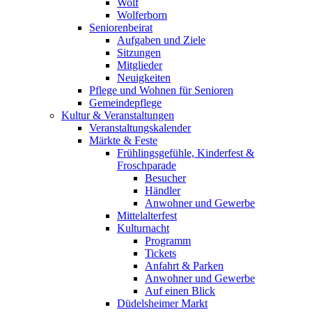
Wolf
Wolferborn
Seniorenbeirat
Aufgaben und Ziele
Sitzungen
Mitglieder
Neuigkeiten
Pflege und Wohnen für Senioren
Gemeindepflege
Kultur & Veranstaltungen
Veranstaltungskalender
Märkte & Feste
Frühlingsgefühle, Kinderfest &
Froschparade
Besucher
Händler
Anwohner und Gewerbe
Mittelalterfest
Kulturnacht
Programm
Tickets
Anfahrt & Parken
Anwohner und Gewerbe
Auf einen Blick
Düdelsheimer Markt