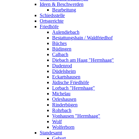
Ideen & Beschwerden
Bearbeitung
Schiedsstelle
Ortsgerichte
Friedhöfe
Aulendiebach
Bestattungshain / Waldfriedhof
Büches
Büdingen
Calbach
Diebach am Haag "Herrnhaag"
Dudenrod
Düdelsheim
Eckartshausen
Jüdische Friedhöfe
Lorbach "Herrnhaag"
Michelau
Orleshausen
Rinderbügen
Rohrbach
Vonhausen "Herrnhaag"
Wolf
Wolferborn
Standesamt
Geburt