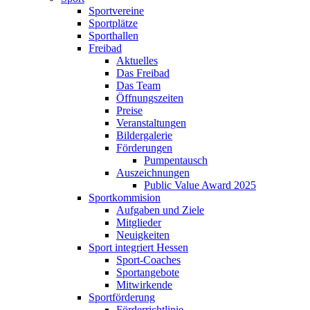
Sportvereine
Sportplätze
Sporthallen
Freibad
Aktuelles
Das Freibad
Das Team
Öffnungszeiten
Preise
Veranstaltungen
Bildergalerie
Förderungen
Pumpentausch
Auszeichnungen
Public Value Award 2025
Sportkommision
Aufgaben und Ziele
Mitglieder
Neuigkeiten
Sport integriert Hessen
Sport-Coaches
Sportangebote
Mitwirkende
Sportförderung
Förderrichtlinie