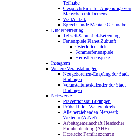
Teilhabe
Gesprächskreis für Angehörige von
Menschen mit Demenz
Walk'n Talk
Sprechstunde Mentale Gesundheit
Kinderbetreuung
Teilzeit-Schulkind-Betreuung
Ferienspiele Planet Zukunft
Osterferienspiele
Sommerferienspiele
Herbstferienspiele
Instagram
Weitere Veranstaltungen
Neugeborenen-Empfang der Stadt
Büdingen
Veranstaltungskalender der Stadt
Büdingen
Netzwerke
Präventionsrat Büdingen
Frühe Hilfen Wetteraukreis
Alleinerziehenden-Netzwerk
Wetterau (A-Net)
Arbeitsgemeinschaft Hessischer
Familienbildung (AHF)
Hessische Familienzentren