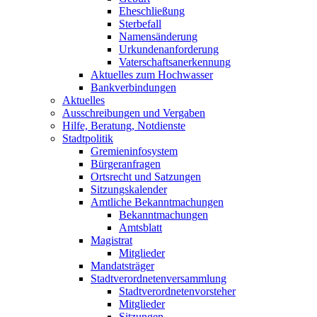
Eheschließung
Sterbefall
Namensänderung
Urkundenanforderung
Vaterschaftsanerkennung
Aktuelles zum Hochwasser
Bankverbindungen
Aktuelles
Ausschreibungen und Vergaben
Hilfe, Beratung, Notdienste
Stadtpolitik
Gremieninfosystem
Bürgeranfragen
Ortsrecht und Satzungen
Sitzungskalender
Amtliche Bekanntmachungen
Bekanntmachungen
Amtsblatt
Magistrat
Mitglieder
Mandatsträger
Stadtverordnetenversammlung
Stadtverordnetenvorsteher
Mitglieder
Sitzungen