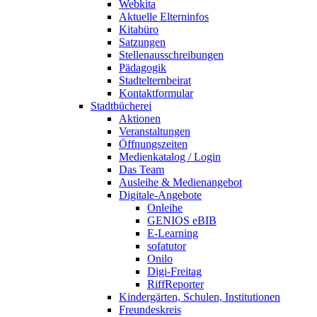
Webkita
Aktuelle Elterninfos
Kitabüro
Satzungen
Stellenausschreibungen
Pädagogik
Stadtelternbeirat
Kontaktformular
Stadtbücherei
Aktionen
Veranstaltungen
Öffnungszeiten
Medienkatalog / Login
Das Team
Ausleihe & Medienangebot
Digitale-Angebote
Onleihe
GENIOS eBIB
E-Learning
sofatutor
Onilo
Digi-Freitag
RiffReporter
Kindergärten, Schulen, Institutionen
Freundeskreis