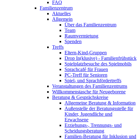
FAQ
Familienzentrum
Aktuelles
Allgemein
Über das Familienzentrum
Team
Raumvermietung
Spenden
Treffs
Eltern-Kind-Gruppen
Drop In(klusive) - Familienfrühstück
Spielplatzbesuche des Spielmobils
Sprachcafé für Frauen
PC-Treff für Senioren
Spiel- und Sprachfördertreffs
Veranstaltungen des Familienzentrums
Willkommenstasche für Neugeborene
Beratung & Gesprächskreise
Allgemeine Beratung & Information
Außenstelle der Beratungsstelle für
Kinder, Jugendliche und
Erwachsene
Erziehungs-, Trennungs- und
Scheidungsberatung
Familien-Beratung für Inklusion und