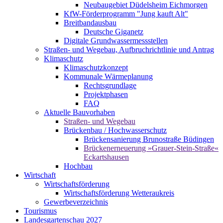
Neubaugebiet Düdelsheim Eichmorgen
KfW-Förderprogramm "Jung kauft Alt"
Breitbandausbau
Deutsche Giganetz
Digitale Grundwassermessstellen
Straßen- und Wegebau, Aufbruchrichtlinie und Antrag
Klimaschutz
Klimaschutzkonzept
Kommunale Wärmeplanung
Rechtsgrundlage
Projektphasen
FAQ
Aktuelle Bauvorhaben
Straßen- und Wegebau
Brückenbau / Hochwasserschutz
Brückensanierung Brunostraße Büdingen
Brückenerneuerung »Grauer-Stein-Straße«
Eckartshausen
Hochbau
Wirtschaft
Wirtschaftsförderung
Wirtschaftsförderung Wetteraukreis
Gewerbeverzeichnis
Tourismus
Landesgartenschau 2027