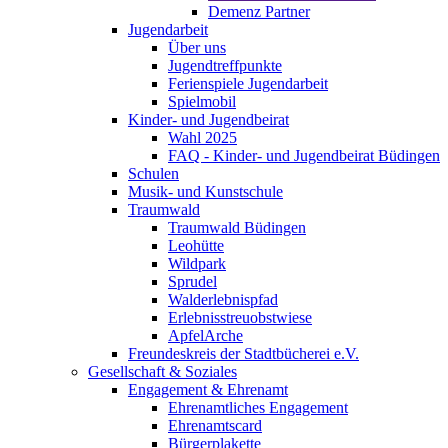
Demenz Partner
Jugendarbeit
Über uns
Jugendtreffpunkte
Ferienspiele Jugendarbeit
Spielmobil
Kinder- und Jugendbeirat
Wahl 2025
FAQ - Kinder- und Jugendbeirat Büdingen
Schulen
Musik- und Kunstschule
Traumwald
Traumwald Büdingen
Leohütte
Wildpark
Sprudel
Walderlebnispfad
Erlebnisstreuobstwiese
ApfelArche
Freundeskreis der Stadtbücherei e.V.
Gesellschaft & Soziales
Engagement & Ehrenamt
Ehrenamtliches Engagement
Ehrenamtscard
Bürgerplakette