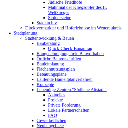
Jüdische Friedhöfe
Mahnmal der Kriegsopfer des II.
Weltkrieges
Stolpersteine
Stadtarchiv
Direktvermarkter und Hoferlebnisse im Wetteraukreis
Stadtplanung
Stadtentwicklung & Bauen
Bauberatung
Quick-Check-Bauantrag
Baugenehmigungsfreie Bauvorhaben
Örtliche Bauvorschriften
Bauleitplanung
Flächennutzungsplan
Bebauungspläne
Laufende Bauleitplanverfahren
Konzepte
Lebendige Zentren "Südliche Altstadt"
Aktuelles
Projekte
Private Förderung
Lokale Partnerschaften
FAQ
Gewerbeflächen
Neubaugebiete