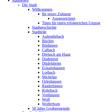
Stadtleben
Die Stadt
Willkommen
Ihr neues Zuhause
Ausgezeichnet
Tipps für einen erfolgreichen Umzug
Stadtgeschichte
Stadtteile
Aulendiebach
Büches
Büdingen
Calbach
Diebach am Haag
Dudenrod
Düdelsheim
Eckartshausen
Lorbach
Michelau
Orleshausen
Rinderbügen
Rohrbach
Vonhausen
Wolf
Wolferborn
50 Jahre Großgemeinde