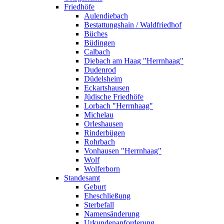
Friedhöfe
Aulendiebach
Bestattungshain / Waldfriedhof
Büches
Büdingen
Calbach
Diebach am Haag "Herrnhaag"
Dudenrod
Düdelsheim
Eckartshausen
Jüdische Friedhöfe
Lorbach "Herrnhaag"
Michelau
Orleshausen
Rinderbügen
Rohrbach
Vonhausen "Herrnhaag"
Wolf
Wolferborn
Standesamt
Geburt
Eheschließung
Sterbefall
Namensänderung
Urkundenanforderung