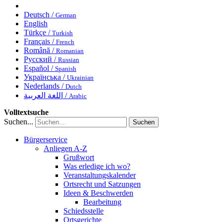
Deutsch /
German
English
Türkçe /
Turkish
Français /
French
Română /
Romanian
Русский /
Russian
Español /
Spanish
Українська /
Ukrainian
Nederlands /
Dutch
اللغة العربية /
Arabic
Volltextsuche
Suchen...
Suchen
Bürgerservice
Anliegen A-Z
Grußwort
Was erledige ich wo?
Veranstaltungskalender
Ortsrecht und Satzungen
Ideen & Beschwerden
Bearbeitung
Schiedsstelle
Ortsgerichte