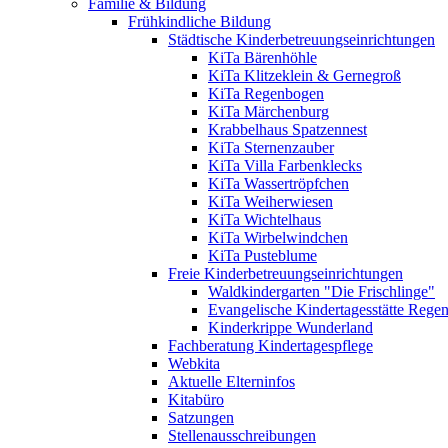
Familie & Bildung
Frühkindliche Bildung
Städtische Kinderbetreuungseinrichtungen
KiTa Bärenhöhle
KiTa Klitzeklein & Gernegroß
KiTa Regenbogen
KiTa Märchenburg
Krabbelhaus Spatzennest
KiTa Sternenzauber
KiTa Villa Farbenklecks
KiTa Wassertröpfchen
KiTa Weiherwiesen
KiTa Wichtelhaus
KiTa Wirbelwindchen
KiTa Pusteblume
Freie Kinderbetreuungseinrichtungen
Waldkindergarten "Die Frischlinge"
Evangelische Kindertagesstätte Rege
Kinderkrippe Wunderland
Fachberatung Kindertagespflege
Webkita
Aktuelle Elterninfos
Kitabüro
Satzungen
Stellenausschreibungen