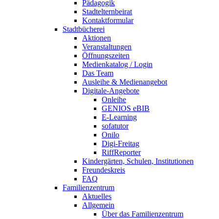
Pädagogik
Stadtelternbeirat
Kontaktformular
Stadtbücherei
Aktionen
Veranstaltungen
Öffnungszeiten
Medienkatalog / Login
Das Team
Ausleihe & Medienangebot
Digitale-Angebote
Onleihe
GENIOS eBIB
E-Learning
sofatutor
Onilo
Digi-Freitag
RiffReporter
Kindergärten, Schulen, Institutionen
Freundeskreis
FAQ
Familienzentrum
Aktuelles
Allgemein
Über das Familienzentrum