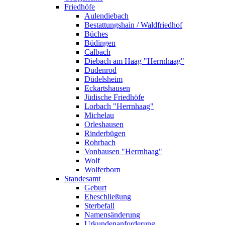
Friedhöfe
Aulendiebach
Bestattungshain / Waldfriedhof
Büches
Büdingen
Calbach
Diebach am Haag "Herrnhaag"
Dudenrod
Düdelsheim
Eckartshausen
Jüdische Friedhöfe
Lorbach "Herrnhaag"
Michelau
Orleshausen
Rinderbügen
Rohrbach
Vonhausen "Herrnhaag"
Wolf
Wolferborn
Standesamt
Geburt
Eheschließung
Sterbefall
Namensänderung
Urkundenanforderung