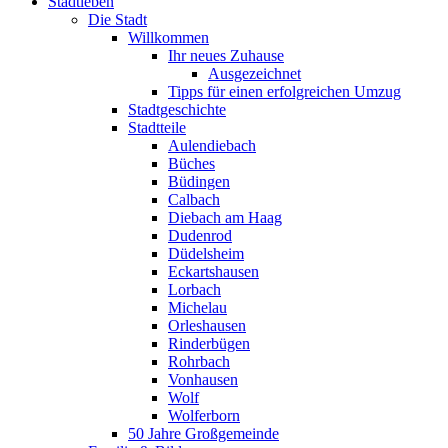
Stadtleben
Die Stadt
Willkommen
Ihr neues Zuhause
Ausgezeichnet
Tipps für einen erfolgreichen Umzug
Stadtgeschichte
Stadtteile
Aulendiebach
Büches
Büdingen
Calbach
Diebach am Haag
Dudenrod
Düdelsheim
Eckartshausen
Lorbach
Michelau
Orleshausen
Rinderbügen
Rohrbach
Vonhausen
Wolf
Wolferborn
50 Jahre Großgemeinde