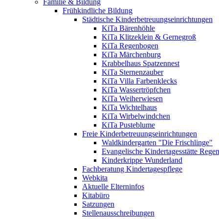
Familie & Bildung
Frühkindliche Bildung
Städtische Kinderbetreuungseinrichtungen
KiTa Bärenhöhle
KiTa Klitzeklein & Gernegroß
KiTa Regenbogen
KiTa Märchenburg
Krabbelhaus Spatzennest
KiTa Sternenzauber
KiTa Villa Farbenklecks
KiTa Wassertröpfchen
KiTa Weiherwiesen
KiTa Wichtelhaus
KiTa Wirbelwindchen
KiTa Pusteblume
Freie Kinderbetreuungseinrichtungen
Waldkindergarten "Die Frischlinge"
Evangelische Kindertagesstätte Rege
Kinderkrippe Wunderland
Fachberatung Kindertagespflege
Webkita
Aktuelle Elterninfos
Kitabüro
Satzungen
Stellenausschreibungen