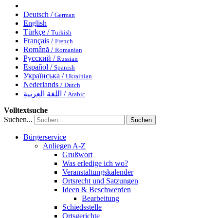
Deutsch /
German
English
Türkçe /
Turkish
Français /
French
Română /
Romanian
Русский /
Russian
Español /
Spanish
Українська /
Ukrainian
Nederlands /
Dutch
اللغة العربية /
Arabic
Volltextsuche
Suchen...
Suchen
Bürgerservice
Anliegen A-Z
Grußwort
Was erledige ich wo?
Veranstaltungskalender
Ortsrecht und Satzungen
Ideen & Beschwerden
Bearbeitung
Schiedsstelle
Ortsgerichte