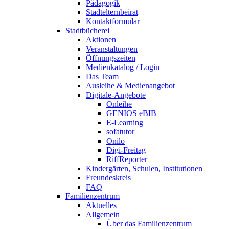
Pädagogik
Stadtelternbeirat
Kontaktformular
Stadtbücherei
Aktionen
Veranstaltungen
Öffnungszeiten
Medienkatalog / Login
Das Team
Ausleihe & Medienangebot
Digitale-Angebote
Onleihe
GENIOS eBIB
E-Learning
sofatutor
Onilo
Digi-Freitag
RiffReporter
Kindergärten, Schulen, Institutionen
Freundeskreis
FAQ
Familienzentrum
Aktuelles
Allgemein
Über das Familienzentrum