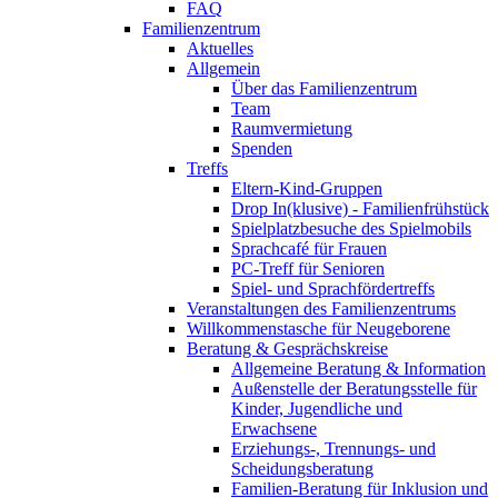
FAQ
Familienzentrum
Aktuelles
Allgemein
Über das Familienzentrum
Team
Raumvermietung
Spenden
Treffs
Eltern-Kind-Gruppen
Drop In(klusive) - Familienfrühstück
Spielplatzbesuche des Spielmobils
Sprachcafé für Frauen
PC-Treff für Senioren
Spiel- und Sprachfördertreffs
Veranstaltungen des Familienzentrums
Willkommenstasche für Neugeborene
Beratung & Gesprächskreise
Allgemeine Beratung & Information
Außenstelle der Beratungsstelle für
Kinder, Jugendliche und
Erwachsene
Erziehungs-, Trennungs- und
Scheidungsberatung
Familien-Beratung für Inklusion und