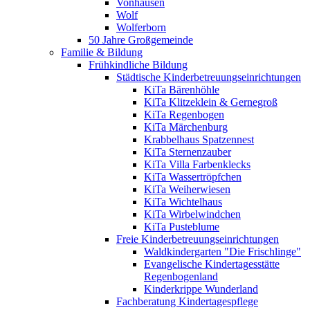
Vonhausen
Wolf
Wolferborn
50 Jahre Großgemeinde
Familie & Bildung
Frühkindliche Bildung
Städtische Kinderbetreuungseinrichtungen
KiTa Bärenhöhle
KiTa Klitzeklein & Gernegroß
KiTa Regenbogen
KiTa Märchenburg
Krabbelhaus Spatzennest
KiTa Sternenzauber
KiTa Villa Farbenklecks
KiTa Wassertröpfchen
KiTa Weiherwiesen
KiTa Wichtelhaus
KiTa Wirbelwindchen
KiTa Pusteblume
Freie Kinderbetreuungseinrichtungen
Waldkindergarten "Die Frischlinge"
Evangelische Kindertagesstätte
Regenbogenland
Kinderkrippe Wunderland
Fachberatung Kindertagespflege