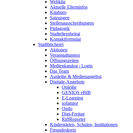
Webkita
Aktuelle Elterninfos
Kitabüro
Satzungen
Stellenausschreibungen
Pädagogik
Stadtelternbeirat
Kontaktformular
Stadtbücherei
Aktionen
Veranstaltungen
Öffnungszeiten
Medienkatalog / Login
Das Team
Ausleihe & Medienangebot
Digitale-Angebote
Onleihe
GENIOS eBIB
E-Learning
sofatutor
Onilo
Digi-Freitag
RiffReporter
Kindergärten, Schulen, Institutionen
Freundeskreis