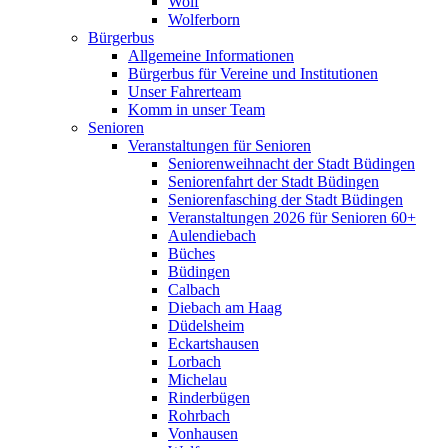
Wolf
Wolferborn
Bürgerbus
Allgemeine Informationen
Bürgerbus für Vereine und Institutionen
Unser Fahrerteam
Komm in unser Team
Senioren
Veranstaltungen für Senioren
Seniorenweihnacht der Stadt Büdingen
Seniorenfahrt der Stadt Büdingen
Seniorenfasching der Stadt Büdingen
Veranstaltungen 2026 für Senioren 60+
Aulendiebach
Büches
Büdingen
Calbach
Diebach am Haag
Düdelsheim
Eckartshausen
Lorbach
Michelau
Rinderbügen
Rohrbach
Vonhausen