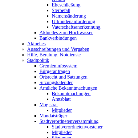
Eheschließung
Sterbefall
Namensänderung
Urkundenanforderung
Vaterschaftsanerkennung
Aktuelles zum Hochwasser
Bankverbindungen
Aktuelles
Ausschreibungen und Vergaben
Hilfe, Beratung, Notdienste
Stadtpolitik
Gremieninfosystem
Bürgeranfragen
Ortsrecht und Satzungen
Sitzungskalender
Amtliche Bekanntmachungen
Bekanntmachungen
Amtsblatt
Magistrat
Mitglieder
Mandatsträger
Stadtverordnetenversammlung
Stadtverordnetenvorsteher
Mitglieder
Sitzungen