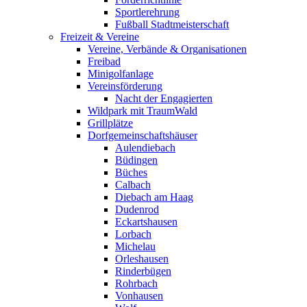
Sportlerehrung
Fußball Stadtmeisterschaft
Freizeit & Vereine
Vereine, Verbände & Organisationen
Freibad
Minigolfanlage
Vereinsförderung
Nacht der Engagierten
Wildpark mit TraumWald
Grillplätze
Dorfgemeinschaftshäuser
Aulendiebach
Büdingen
Büches
Calbach
Diebach am Haag
Dudenrod
Eckartshausen
Lorbach
Michelau
Orleshausen
Rinderbügen
Rohrbach
Vonhausen