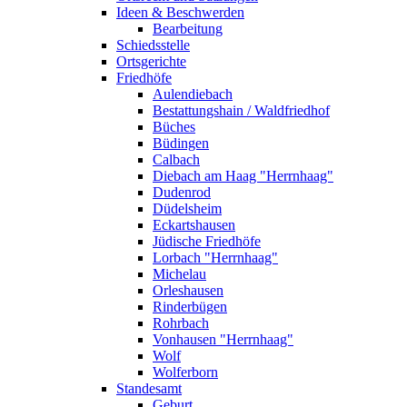
Ideen & Beschwerden
Bearbeitung
Schiedsstelle
Ortsgerichte
Friedhöfe
Aulendiebach
Bestattungshain / Waldfriedhof
Büches
Büdingen
Calbach
Diebach am Haag "Herrnhaag"
Dudenrod
Düdelsheim
Eckartshausen
Jüdische Friedhöfe
Lorbach "Herrnhaag"
Michelau
Orleshausen
Rinderbügen
Rohrbach
Vonhausen "Herrnhaag"
Wolf
Wolferborn
Standesamt
Geburt