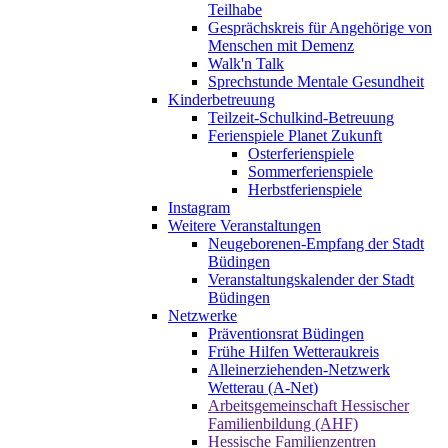
Teilhabe
Gesprächskreis für Angehörige von
Menschen mit Demenz
Walk'n Talk
Sprechstunde Mentale Gesundheit
Kinderbetreuung
Teilzeit-Schulkind-Betreuung
Ferienspiele Planet Zukunft
Osterferienspiele
Sommerferienspiele
Herbstferienspiele
Instagram
Weitere Veranstaltungen
Neugeborenen-Empfang der Stadt
Büdingen
Veranstaltungskalender der Stadt
Büdingen
Netzwerke
Präventionsrat Büdingen
Frühe Hilfen Wetteraukreis
Alleinerziehenden-Netzwerk
Wetterau (A-Net)
Arbeitsgemeinschaft Hessischer
Familienbildung (AHF)
Hessische Familienzentren