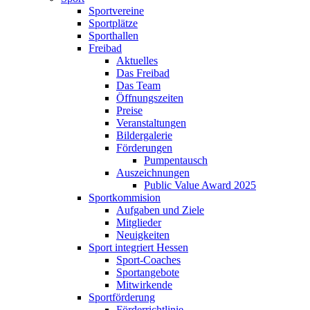
Sportvereine
Sportplätze
Sporthallen
Freibad
Aktuelles
Das Freibad
Das Team
Öffnungszeiten
Preise
Veranstaltungen
Bildergalerie
Förderungen
Pumpentausch
Auszeichnungen
Public Value Award 2025
Sportkommision
Aufgaben und Ziele
Mitglieder
Neuigkeiten
Sport integriert Hessen
Sport-Coaches
Sportangebote
Mitwirkende
Sportförderung
Förderrichtlinie