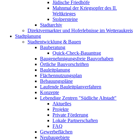
Jüdische Friedhöfe
Mahnmal der Kriegsopfer des II.
Weltkrieges
Stolpersteine
Stadtarchiv
Direktvermarkter und Hoferlebnisse im Wetteraukreis
Stadtplanung
Stadtentwicklung & Bauen
Bauberatung
Quick-Check-Bauantrag
Baugenehmigungsfreie Bauvorhaben
Örtliche Bauvorschriften
Bauleitplanung
Flächennutzungsplan
Bebauungspläne
Laufende Bauleitplanverfahren
Konzepte
Lebendige Zentren "Südliche Altstadt"
Aktuelles
Projekte
Private Förderung
Lokale Partnerschaften
FAQ
Gewerbeflächen
Neubaugebiete