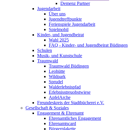
Demenz Partner
Jugendarbeit
Über uns
Jugendtreffpunkte
Ferienspiele Jugendarbeit
Spielmobil
Kinder- und Jugendbeirat
Wahl 2025
FAQ - Kinder- und Jugendbeirat Büdingen
Schulen
Musik- und Kunstschule
Traumwald
Traumwald Büdingen
Leohütte
Wildpark
Sprudel
Walderlebnispfad
Erlebnisstreuobstwiese
ApfelArche
Freundeskreis der Stadtbücherei e.V.
Gesellschaft & Soziales
Engagement & Ehrenamt
Ehrenamtliches Engagement
Ehrenamtscard
Bürgerplakette