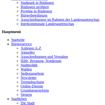
Stadtpark in Büdingen
Büdingen profitiert
Projekte in Büdingen
Bürgerbeteiligung
Ausschreibungen im Rahmen der Landesgartenschau
Interkommunale Landesgartenschau
Hauptmenü
Startseite
Bürgerservice
Anliegen A-Z
Aktuelles
Ausschreibungen und Vergaben
Hilfe, Beratung, Notdienste
Stadtpolitik
Wahlen
Stellenangebote
Newsletter
Terminbuchung
Online-Dienste
Grundsteuerreform
Steuern
Stadtleben
Die Stadt