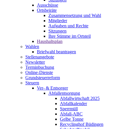
Ausschüsse
Ortsbeiräte
Zusammensetzung und Wahl
Mitglieder
Aufgaben und Rechte
Sitzungen
Ihre Stimme im Ortsteil
Haushaltsplan
Wahlen
Briefwahl beantragen
Stellenangebote
Newsletter
Terminbuchung
Online-Dienste
Grundsteuerreform
Steuern
Ver- & Entsorger
Abfallentsorgung
Abfallwirtschaft 2025
Abfallkalender
Sperrmüll
Abfall-ABC
Gelbe Tonne
Recyclinghof Büdingen