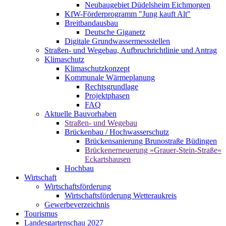
Neubaugebiet Düdelsheim Eichmorgen
KfW-Förderprogramm "Jung kauft Alt"
Breitbandausbau
Deutsche Giganetz
Digitale Grundwassermessstellen
Straßen- und Wegebau, Aufbruchrichtlinie und Antrag
Klimaschutz
Klimaschutzkonzept
Kommunale Wärmeplanung
Rechtsgrundlage
Projektphasen
FAQ
Aktuelle Bauvorhaben
Straßen- und Wegebau
Brückenbau / Hochwasserschutz
Brückensanierung Brunostraße Büdingen
Brückenerneuerung »Grauer-Stein-Straße«
Eckartshausen
Hochbau
Wirtschaft
Wirtschaftsförderung
Wirtschaftsförderung Wetteraukreis
Gewerbeverzeichnis
Tourismus
Landesgartenschau 2027