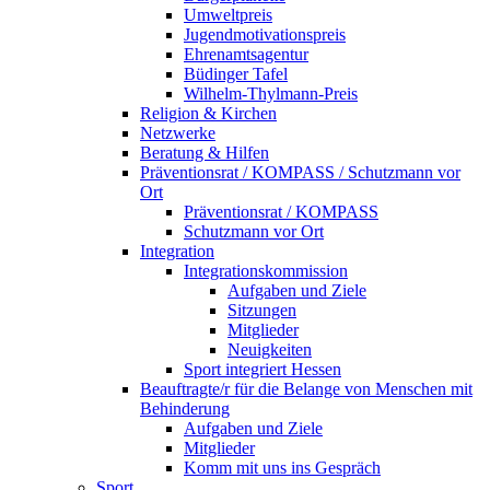
Umweltpreis
Jugendmotivationspreis
Ehrenamtsagentur
Büdinger Tafel
Wilhelm-Thylmann-Preis
Religion & Kirchen
Netzwerke
Beratung & Hilfen
Präventionsrat / KOMPASS / Schutzmann vor
Ort
Präventionsrat / KOMPASS
Schutzmann vor Ort
Integration
Integrationskommission
Aufgaben und Ziele
Sitzungen
Mitglieder
Neuigkeiten
Sport integriert Hessen
Beauftragte/r für die Belange von Menschen mit
Behinderung
Aufgaben und Ziele
Mitglieder
Komm mit uns ins Gespräch
Sport