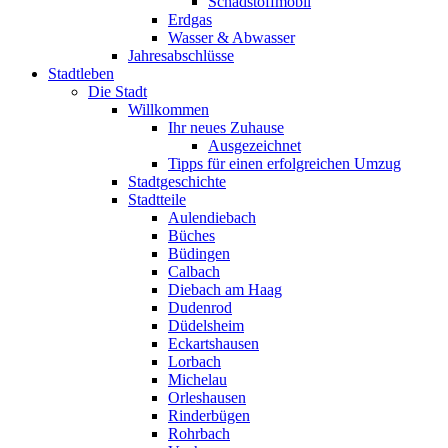
Schadstoffmobil
Erdgas
Wasser & Abwasser
Jahresabschlüsse
Stadtleben
Die Stadt
Willkommen
Ihr neues Zuhause
Ausgezeichnet
Tipps für einen erfolgreichen Umzug
Stadtgeschichte
Stadtteile
Aulendiebach
Büches
Büdingen
Calbach
Diebach am Haag
Dudenrod
Düdelsheim
Eckartshausen
Lorbach
Michelau
Orleshausen
Rinderbügen
Rohrbach