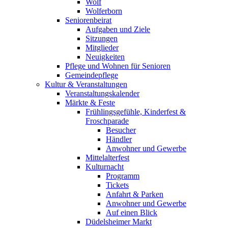
Wolf
Wolferborn
Seniorenbeirat
Aufgaben und Ziele
Sitzungen
Mitglieder
Neuigkeiten
Pflege und Wohnen für Senioren
Gemeindepflege
Kultur & Veranstaltungen
Veranstaltungskalender
Märkte & Feste
Frühlingsgefühle, Kinderfest &
Froschparade
Besucher
Händler
Anwohner und Gewerbe
Mittelalterfest
Kulturnacht
Programm
Tickets
Anfahrt & Parken
Anwohner und Gewerbe
Auf einen Blick
Düdelsheimer Markt