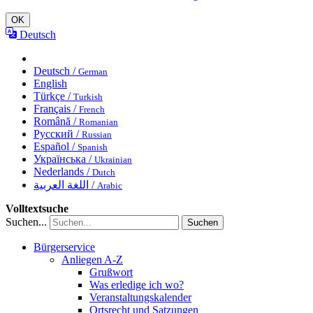
OK
Deutsch
Deutsch /
German
English
Türkçe /
Turkish
Français /
French
Română /
Romanian
Русский /
Russian
Español /
Spanish
Українська /
Ukrainian
Nederlands /
Dutch
اللغة العربية /
Arabic
Volltextsuche
Suchen...
Suchen
Bürgerservice
Anliegen A-Z
Grußwort
Was erledige ich wo?
Veranstaltungskalender
Ortsrecht und Satzungen