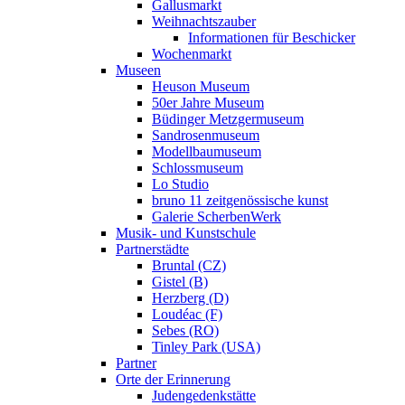
Gallusmarkt
Weihnachtszauber
Informationen für Beschicker
Wochenmarkt
Museen
Heuson Museum
50er Jahre Museum
Büdinger Metzgermuseum
Sandrosenmuseum
Modellbaumuseum
Schlossmuseum
Lo Studio
bruno 11 zeitgenössische kunst
Galerie ScherbenWerk
Musik- und Kunstschule
Partnerstädte
Bruntal (CZ)
Gistel (B)
Herzberg (D)
Loudéac (F)
Sebes (RO)
Tinley Park (USA)
Partner
Orte der Erinnerung
Judengedenkstätte