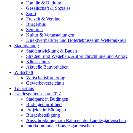
Familie & Bildung
Gesellschaft & Soziales
Sport
Freizeit & Vereine
Bürgerbus
Senioren
Kultur & Veranstaltungen
Direktvermarkter und Hoferlebnisse im Wetteraukreis
Stadtplanung
Stadtentwicklung & Bauen
Straßen- und Wegebau, Aufbruchrichtlinie und Antrag
Klimaschutz
Aktuelle Bauvorhaben
Wirtschaft
Wirtschaftsförderung
Gewerbeverzeichnis
Tourismus
Landesgartenschau 2027
Stadtpark in Büdingen
Büdingen profitiert
Projekte in Büdingen
Bürgerbeteiligung
Ausschreibungen im Rahmen der Landesgartenschau
Interkommunale Landesgartenschau