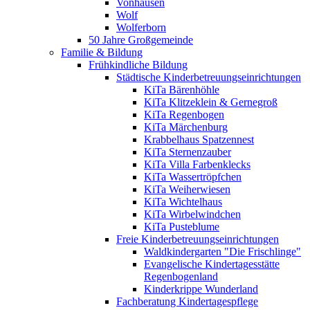
Vonhausen
Wolf
Wolferborn
50 Jahre Großgemeinde
Familie & Bildung
Frühkindliche Bildung
Städtische Kinderbetreuungseinrichtungen
KiTa Bärenhöhle
KiTa Klitzeklein & Gernegroß
KiTa Regenbogen
KiTa Märchenburg
Krabbelhaus Spatzennest
KiTa Sternenzauber
KiTa Villa Farbenklecks
KiTa Wassertröpfchen
KiTa Weiherwiesen
KiTa Wichtelhaus
KiTa Wirbelwindchen
KiTa Pusteblume
Freie Kinderbetreuungseinrichtungen
Waldkindergarten "Die Frischlinge"
Evangelische Kindertagesstätte
Regenbogenland
Kinderkrippe Wunderland
Fachberatung Kindertagespflege