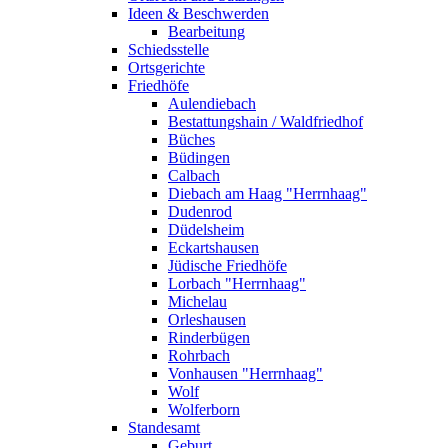
Ideen & Beschwerden
Bearbeitung
Schiedsstelle
Ortsgerichte
Friedhöfe
Aulendiebach
Bestattungshain / Waldfriedhof
Büches
Büdingen
Calbach
Diebach am Haag "Herrnhaag"
Dudenrod
Düdelsheim
Eckartshausen
Jüdische Friedhöfe
Lorbach "Herrnhaag"
Michelau
Orleshausen
Rinderbügen
Rohrbach
Vonhausen "Herrnhaag"
Wolf
Wolferborn
Standesamt
Geburt