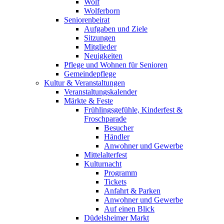
Wolf
Wolferborn
Seniorenbeirat
Aufgaben und Ziele
Sitzungen
Mitglieder
Neuigkeiten
Pflege und Wohnen für Senioren
Gemeindepflege
Kultur & Veranstaltungen
Veranstaltungskalender
Märkte & Feste
Frühlingsgefühle, Kinderfest &
Froschparade
Besucher
Händler
Anwohner und Gewerbe
Mittelalterfest
Kulturnacht
Programm
Tickets
Anfahrt & Parken
Anwohner und Gewerbe
Auf einen Blick
Düdelsheimer Markt