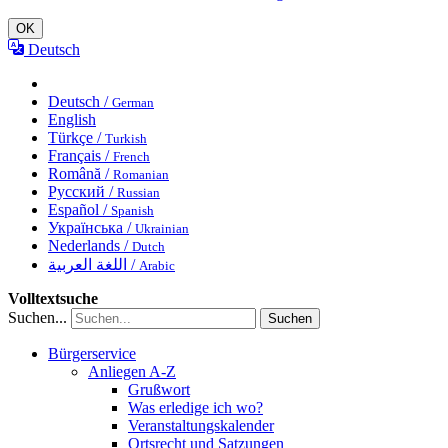
OK
Deutsch
Deutsch /
German
English
Türkçe /
Turkish
Français /
French
Română /
Romanian
Русский /
Russian
Español /
Spanish
Українська /
Ukrainian
Nederlands /
Dutch
اللغة العربية /
Arabic
Volltextsuche
Suchen...
Suchen
Bürgerservice
Anliegen A-Z
Grußwort
Was erledige ich wo?
Veranstaltungskalender
Ortsrecht und Satzungen