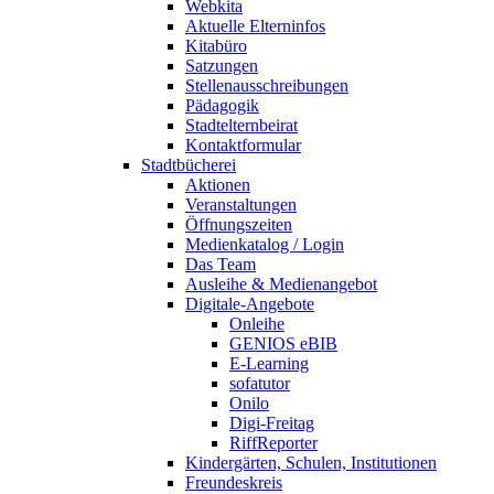
Webkita
Aktuelle Elterninfos
Kitabüro
Satzungen
Stellenausschreibungen
Pädagogik
Stadtelternbeirat
Kontaktformular
Stadtbücherei
Aktionen
Veranstaltungen
Öffnungszeiten
Medienkatalog / Login
Das Team
Ausleihe & Medienangebot
Digitale-Angebote
Onleihe
GENIOS eBIB
E-Learning
sofatutor
Onilo
Digi-Freitag
RiffReporter
Kindergärten, Schulen, Institutionen
Freundeskreis