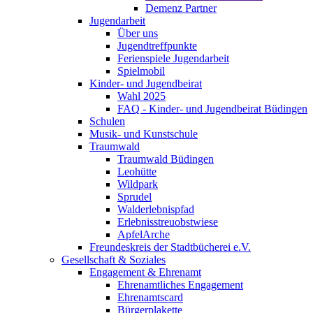
Demenz Partner
Jugendarbeit
Über uns
Jugendtreffpunkte
Ferienspiele Jugendarbeit
Spielmobil
Kinder- und Jugendbeirat
Wahl 2025
FAQ - Kinder- und Jugendbeirat Büdingen
Schulen
Musik- und Kunstschule
Traumwald
Traumwald Büdingen
Leohütte
Wildpark
Sprudel
Walderlebnispfad
Erlebnisstreuobstwiese
ApfelArche
Freundeskreis der Stadtbücherei e.V.
Gesellschaft & Soziales
Engagement & Ehrenamt
Ehrenamtliches Engagement
Ehrenamtscard
Bürgerplakette