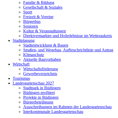
Familie & Bildung
Gesellschaft & Soziales
Sport
Freizeit & Vereine
Bürgerbus
Senioren
Kultur & Veranstaltungen
Direktvermarkter und Hoferlebnisse im Wetteraukreis
Stadtplanung
Stadtentwicklung & Bauen
Straßen- und Wegebau, Aufbruchrichtlinie und Antrag
Klimaschutz
Aktuelle Bauvorhaben
Wirtschaft
Wirtschaftsförderung
Gewerbeverzeichnis
Tourismus
Landesgartenschau 2027
Stadtpark in Büdingen
Büdingen profitiert
Projekte in Büdingen
Bürgerbeteiligung
Ausschreibungen im Rahmen der Landesgartenschau
Interkommunale Landesgartenschau