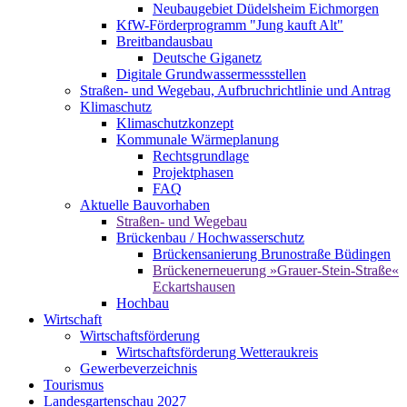
Neubaugebiet Düdelsheim Eichmorgen
KfW-Förderprogramm "Jung kauft Alt"
Breitbandausbau
Deutsche Giganetz
Digitale Grundwassermessstellen
Straßen- und Wegebau, Aufbruchrichtlinie und Antrag
Klimaschutz
Klimaschutzkonzept
Kommunale Wärmeplanung
Rechtsgrundlage
Projektphasen
FAQ
Aktuelle Bauvorhaben
Straßen- und Wegebau
Brückenbau / Hochwasserschutz
Brückensanierung Brunostraße Büdingen
Brückenerneuerung »Grauer-Stein-Straße«
Eckartshausen
Hochbau
Wirtschaft
Wirtschaftsförderung
Wirtschaftsförderung Wetteraukreis
Gewerbeverzeichnis
Tourismus
Landesgartenschau 2027