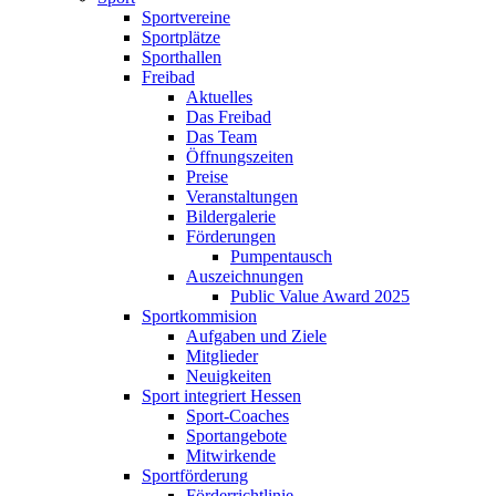
Sportvereine
Sportplätze
Sporthallen
Freibad
Aktuelles
Das Freibad
Das Team
Öffnungszeiten
Preise
Veranstaltungen
Bildergalerie
Förderungen
Pumpentausch
Auszeichnungen
Public Value Award 2025
Sportkommision
Aufgaben und Ziele
Mitglieder
Neuigkeiten
Sport integriert Hessen
Sport-Coaches
Sportangebote
Mitwirkende
Sportförderung
Förderrichtlinie