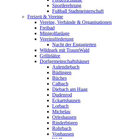
Sportlerehrung
Fußball Stadtmeisterschaft
Freizeit & Vereine
Vereine, Verbände & Organisationen
Freibad
Minigolfanlage
Vereinsförderung
Nacht der Engagierten
Wildpark mit TraumWald
Grillplätze
Dorfgemeinschaftshäuser
Aulendiebach
Büdingen
Büches
Calbach
Diebach am Haag
Dudenrod
Eckartshausen
Lorbach
Michelau
Orleshausen
Rinderbügen
Rohrbach
Vonhausen