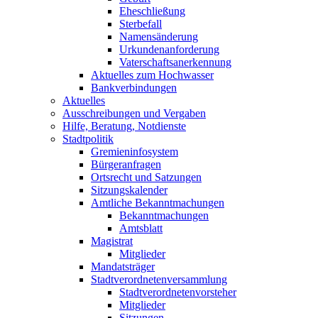
Eheschließung
Sterbefall
Namensänderung
Urkundenanforderung
Vaterschaftsanerkennung
Aktuelles zum Hochwasser
Bankverbindungen
Aktuelles
Ausschreibungen und Vergaben
Hilfe, Beratung, Notdienste
Stadtpolitik
Gremieninfosystem
Bürgeranfragen
Ortsrecht und Satzungen
Sitzungskalender
Amtliche Bekanntmachungen
Bekanntmachungen
Amtsblatt
Magistrat
Mitglieder
Mandatsträger
Stadtverordnetenversammlung
Stadtverordnetenvorsteher
Mitglieder
Sitzungen