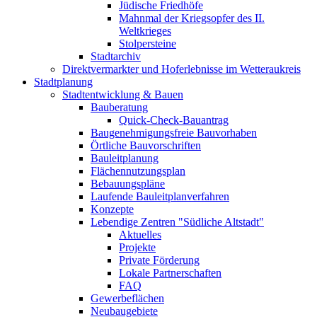
Jüdische Friedhöfe
Mahnmal der Kriegsopfer des II.
Weltkrieges
Stolpersteine
Stadtarchiv
Direktvermarkter und Hoferlebnisse im Wetteraukreis
Stadtplanung
Stadtentwicklung & Bauen
Bauberatung
Quick-Check-Bauantrag
Baugenehmigungsfreie Bauvorhaben
Örtliche Bauvorschriften
Bauleitplanung
Flächennutzungsplan
Bebauungspläne
Laufende Bauleitplanverfahren
Konzepte
Lebendige Zentren "Südliche Altstadt"
Aktuelles
Projekte
Private Förderung
Lokale Partnerschaften
FAQ
Gewerbeflächen
Neubaugebiete