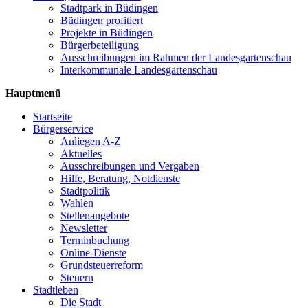
Stadtpark in Büdingen
Büdingen profitiert
Projekte in Büdingen
Bürgerbeteiligung
Ausschreibungen im Rahmen der Landesgartenschau
Interkommunale Landesgartenschau
Hauptmenü
Startseite
Bürgerservice
Anliegen A-Z
Aktuelles
Ausschreibungen und Vergaben
Hilfe, Beratung, Notdienste
Stadtpolitik
Wahlen
Stellenangebote
Newsletter
Terminbuchung
Online-Dienste
Grundsteuerreform
Steuern
Stadtleben
Die Stadt