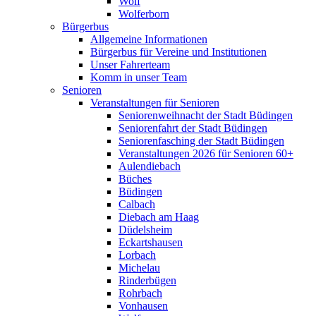
Wolf
Wolferborn
Bürgerbus
Allgemeine Informationen
Bürgerbus für Vereine und Institutionen
Unser Fahrerteam
Komm in unser Team
Senioren
Veranstaltungen für Senioren
Seniorenweihnacht der Stadt Büdingen
Seniorenfahrt der Stadt Büdingen
Seniorenfasching der Stadt Büdingen
Veranstaltungen 2026 für Senioren 60+
Aulendiebach
Büches
Büdingen
Calbach
Diebach am Haag
Düdelsheim
Eckartshausen
Lorbach
Michelau
Rinderbügen
Rohrbach
Vonhausen