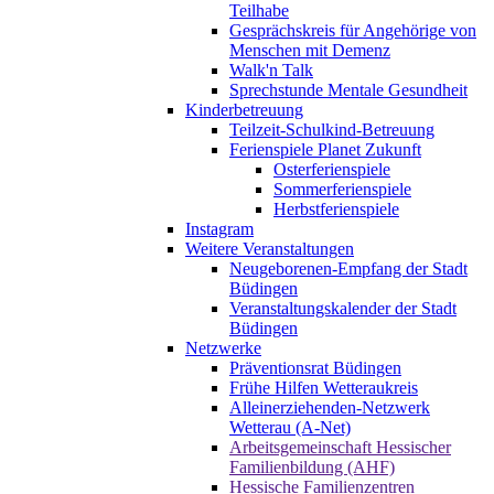
Teilhabe
Gesprächskreis für Angehörige von
Menschen mit Demenz
Walk'n Talk
Sprechstunde Mentale Gesundheit
Kinderbetreuung
Teilzeit-Schulkind-Betreuung
Ferienspiele Planet Zukunft
Osterferienspiele
Sommerferienspiele
Herbstferienspiele
Instagram
Weitere Veranstaltungen
Neugeborenen-Empfang der Stadt
Büdingen
Veranstaltungskalender der Stadt
Büdingen
Netzwerke
Präventionsrat Büdingen
Frühe Hilfen Wetteraukreis
Alleinerziehenden-Netzwerk
Wetterau (A-Net)
Arbeitsgemeinschaft Hessischer
Familienbildung (AHF)
Hessische Familienzentren