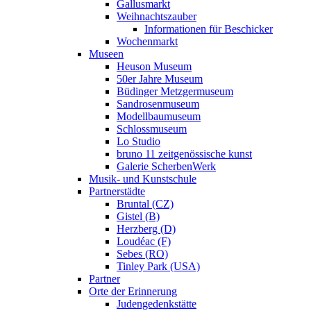
Gallusmarkt
Weihnachtszauber
Informationen für Beschicker
Wochenmarkt
Museen
Heuson Museum
50er Jahre Museum
Büdinger Metzgermuseum
Sandrosenmuseum
Modellbaumuseum
Schlossmuseum
Lo Studio
bruno 11 zeitgenössische kunst
Galerie ScherbenWerk
Musik- und Kunstschule
Partnerstädte
Bruntal (CZ)
Gistel (B)
Herzberg (D)
Loudéac (F)
Sebes (RO)
Tinley Park (USA)
Partner
Orte der Erinnerung
Judengedenkstätte