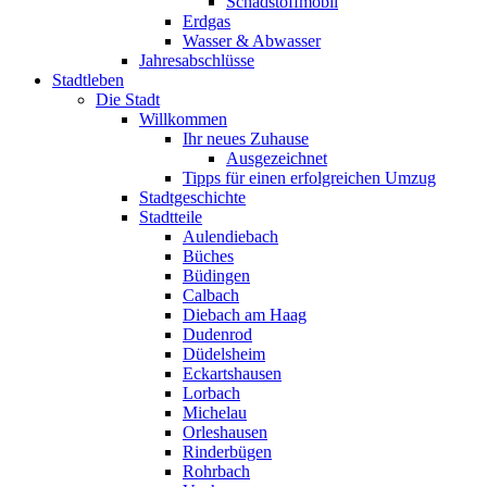
Schadstoffmobil
Erdgas
Wasser & Abwasser
Jahresabschlüsse
Stadtleben
Die Stadt
Willkommen
Ihr neues Zuhause
Ausgezeichnet
Tipps für einen erfolgreichen Umzug
Stadtgeschichte
Stadtteile
Aulendiebach
Büches
Büdingen
Calbach
Diebach am Haag
Dudenrod
Düdelsheim
Eckartshausen
Lorbach
Michelau
Orleshausen
Rinderbügen
Rohrbach