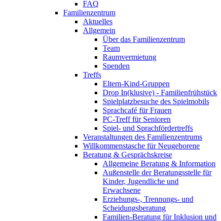
FAQ
Familienzentrum
Aktuelles
Allgemein
Über das Familienzentrum
Team
Raumvermietung
Spenden
Treffs
Eltern-Kind-Gruppen
Drop In(klusive) - Familienfrühstück
Spielplatzbesuche des Spielmobils
Sprachcafé für Frauen
PC-Treff für Senioren
Spiel- und Sprachfördertreffs
Veranstaltungen des Familienzentrums
Willkommenstasche für Neugeborene
Beratung & Gesprächskreise
Allgemeine Beratung & Information
Außenstelle der Beratungsstelle für
Kinder, Jugendliche und
Erwachsene
Erziehungs-, Trennungs- und
Scheidungsberatung
Familien-Beratung für Inklusion und