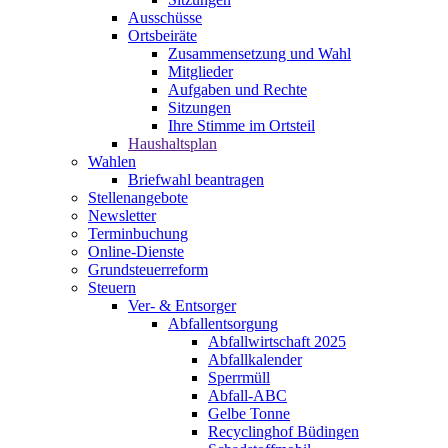
Ausschüsse
Ortsbeiräte
Zusammensetzung und Wahl
Mitglieder
Aufgaben und Rechte
Sitzungen
Ihre Stimme im Ortsteil
Haushaltsplan
Wahlen
Briefwahl beantragen
Stellenangebote
Newsletter
Terminbuchung
Online-Dienste
Grundsteuerreform
Steuern
Ver- & Entsorger
Abfallentsorgung
Abfallwirtschaft 2025
Abfallkalender
Sperrmüll
Abfall-ABC
Gelbe Tonne
Recyclinghof Büdingen