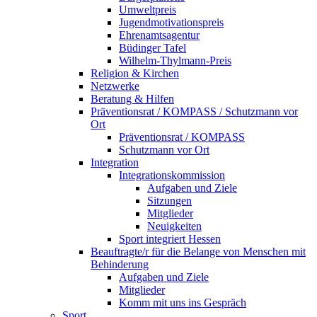
Umweltpreis
Jugendmotivationspreis
Ehrenamtsagentur
Büdinger Tafel
Wilhelm-Thylmann-Preis
Religion & Kirchen
Netzwerke
Beratung & Hilfen
Präventionsrat / KOMPASS / Schutzmann vor
Ort
Präventionsrat / KOMPASS
Schutzmann vor Ort
Integration
Integrationskommission
Aufgaben und Ziele
Sitzungen
Mitglieder
Neuigkeiten
Sport integriert Hessen
Beauftragte/r für die Belange von Menschen mit
Behinderung
Aufgaben und Ziele
Mitglieder
Komm mit uns ins Gespräch
Sport