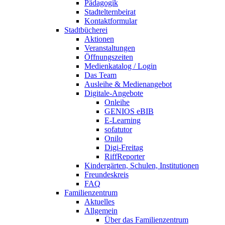
Pädagogik
Stadtelternbeirat
Kontaktformular
Stadtbücherei
Aktionen
Veranstaltungen
Öffnungszeiten
Medienkatalog / Login
Das Team
Ausleihe & Medienangebot
Digitale-Angebote
Onleihe
GENIOS eBIB
E-Learning
sofatutor
Onilo
Digi-Freitag
RiffReporter
Kindergärten, Schulen, Institutionen
Freundeskreis
FAQ
Familienzentrum
Aktuelles
Allgemein
Über das Familienzentrum