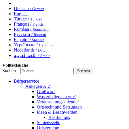
Deutsch /
German
English
Türkçe /
Turkish
Français /
French
Română /
Romanian
Русский /
Russian
Español /
Spanish
Українська /
Ukrainian
Nederlands /
Dutch
اللغة العربية /
Arabic
Volltextsuche
Suchen...
Suchen
Bürgerservice
Anliegen A-Z
Grußwort
Was erledige ich wo?
Veranstaltungskalender
Ortsrecht und Satzungen
Ideen & Beschwerden
Bearbeitung
Schiedsstelle
Ortsgerichte