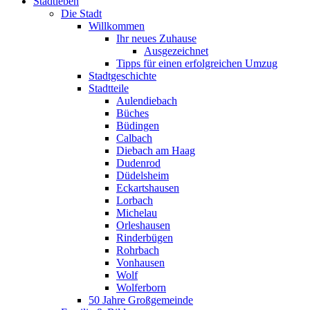
Stadtleben
Die Stadt
Willkommen
Ihr neues Zuhause
Ausgezeichnet
Tipps für einen erfolgreichen Umzug
Stadtgeschichte
Stadtteile
Aulendiebach
Büches
Büdingen
Calbach
Diebach am Haag
Dudenrod
Düdelsheim
Eckartshausen
Lorbach
Michelau
Orleshausen
Rinderbügen
Rohrbach
Vonhausen
Wolf
Wolferborn
50 Jahre Großgemeinde