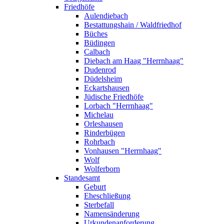
Friedhöfe
Aulendiebach
Bestattungshain / Waldfriedhof
Büches
Büdingen
Calbach
Diebach am Haag "Herrnhaag"
Dudenrod
Düdelsheim
Eckartshausen
Jüdische Friedhöfe
Lorbach "Herrnhaag"
Michelau
Orleshausen
Rinderbügen
Rohrbach
Vonhausen "Herrnhaag"
Wolf
Wolferborn
Standesamt
Geburt
Eheschließung
Sterbefall
Namensänderung
Urkundenanforderung