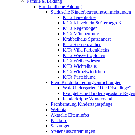
Familie & Bildung
Frühkindliche Bildung
Städtische Kinderbetreuungseinrichtungen
KiTa Bärenhöhle
KiTa Klitzeklein & Gernegroß
KiTa Regenbogen
KiTa Märchenburg
Krabbelhaus Spatzennest
KiTa Sternenzauber
KiTa Villa Farbenklecks
KiTa Wassertröpfchen
KiTa Weiherwiesen
KiTa Wichtelhaus
KiTa Wirbelwindchen
KiTa Pusteblume
Freie Kinderbetreuungseinrichtungen
Waldkindergarten "Die Frischlinge"
Evangelische Kindertagesstätte Rege
Kinderkrippe Wunderland
Fachberatung Kindertagespflege
Webkita
Aktuelle Elterninfos
Kitabüro
Satzungen
Stellenausschreibungen