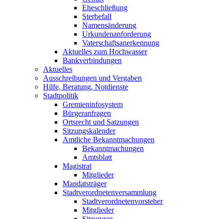
Eheschließung
Sterbefall
Namensänderung
Urkundenanforderung
Vaterschaftsanerkennung
Aktuelles zum Hochwasser
Bankverbindungen
Aktuelles
Ausschreibungen und Vergaben
Hilfe, Beratung, Notdienste
Stadtpolitik
Gremieninfosystem
Bürgeranfragen
Ortsrecht und Satzungen
Sitzungskalender
Amtliche Bekanntmachungen
Bekanntmachungen
Amtsblatt
Magistrat
Mitglieder
Mandatsträger
Stadtverordnetenversammlung
Stadtverordnetenvorsteher
Mitglieder
Sitzungen