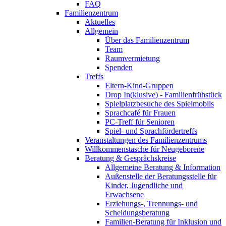
FAQ
Familienzentrum
Aktuelles
Allgemein
Über das Familienzentrum
Team
Raumvermietung
Spenden
Treffs
Eltern-Kind-Gruppen
Drop In(klusive) - Familienfrühstück
Spielplatzbesuche des Spielmobils
Sprachcafé für Frauen
PC-Treff für Senioren
Spiel- und Sprachfördertreffs
Veranstaltungen des Familienzentrums
Willkommenstasche für Neugeborene
Beratung & Gesprächskreise
Allgemeine Beratung & Information
Außenstelle der Beratungsstelle für
Kinder, Jugendliche und
Erwachsene
Erziehungs-, Trennungs- und
Scheidungsberatung
Familien-Beratung für Inklusion und