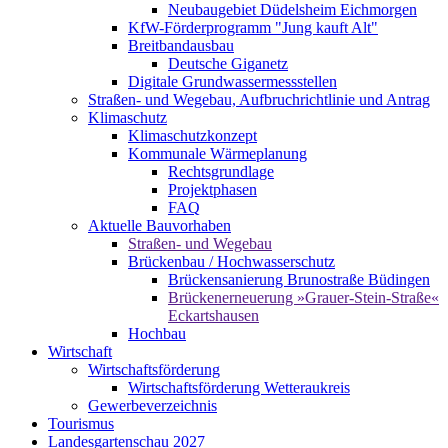
Neubaugebiet Düdelsheim Eichmorgen
KfW-Förderprogramm "Jung kauft Alt"
Breitbandausbau
Deutsche Giganetz
Digitale Grundwassermessstellen
Straßen- und Wegebau, Aufbruchrichtlinie und Antrag
Klimaschutz
Klimaschutzkonzept
Kommunale Wärmeplanung
Rechtsgrundlage
Projektphasen
FAQ
Aktuelle Bauvorhaben
Straßen- und Wegebau
Brückenbau / Hochwasserschutz
Brückensanierung Brunostraße Büdingen
Brückenerneuerung »Grauer-Stein-Straße«
Eckartshausen
Hochbau
Wirtschaft
Wirtschaftsförderung
Wirtschaftsförderung Wetteraukreis
Gewerbeverzeichnis
Tourismus
Landesgartenschau 2027