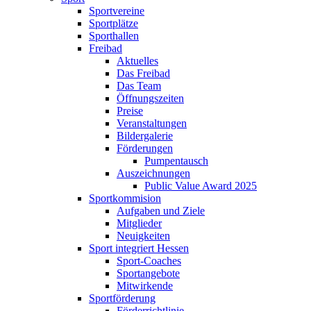
Sportvereine
Sportplätze
Sporthallen
Freibad
Aktuelles
Das Freibad
Das Team
Öffnungszeiten
Preise
Veranstaltungen
Bildergalerie
Förderungen
Pumpentausch
Auszeichnungen
Public Value Award 2025
Sportkommision
Aufgaben und Ziele
Mitglieder
Neuigkeiten
Sport integriert Hessen
Sport-Coaches
Sportangebote
Mitwirkende
Sportförderung
Förderrichtlinie