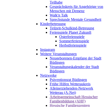
Teilhabe
Gesprächskreis für Angehörige von
Menschen mit Demenz
Walk'n Talk
Sprechstunde Mentale Gesundheit
Kinderbetreuung
Teilzeit-Schulkind-Betreuung
Ferienspiele Planet Zukunft
Osterferienspiele
Sommerferienspiele
Herbstferienspiele
Instagram
Weitere Veranstaltungen
Neugeborenen-Empfang der Stadt
Büdingen
Veranstaltungskalender der Stadt
Büdingen
Netzwerke
Präventionsrat Büdingen
Frühe Hilfen Wetteraukreis
Alleinerziehenden-Netzwerk
Wetterau (A-Net)
Arbeitsgemeinschaft Hessischer
Familienbildung (AHF)
Hessische Familienzentren