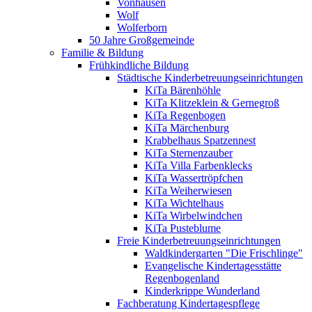
Vonhausen
Wolf
Wolferborn
50 Jahre Großgemeinde
Familie & Bildung
Frühkindliche Bildung
Städtische Kinderbetreuungseinrichtungen
KiTa Bärenhöhle
KiTa Klitzeklein & Gernegroß
KiTa Regenbogen
KiTa Märchenburg
Krabbelhaus Spatzennest
KiTa Sternenzauber
KiTa Villa Farbenklecks
KiTa Wassertröpfchen
KiTa Weiherwiesen
KiTa Wichtelhaus
KiTa Wirbelwindchen
KiTa Pusteblume
Freie Kinderbetreuungseinrichtungen
Waldkindergarten "Die Frischlinge"
Evangelische Kindertagesstätte
Regenbogenland
Kinderkrippe Wunderland
Fachberatung Kindertagespflege