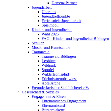
Demenz Partner
Jugendarbeit
Über uns
Jugendtreffpunkte
Ferienspiele Jugendarbeit
Spielmobil
Kinder- und Jugendbeirat
Wahl 2025
FAQ - Kinder- und Jugendbeirat Büdingen
Schulen
Musik- und Kunstschule
Traumwald
Traumwald Büdingen
Leohütte
Wildpark
Sprudel
Walderlebnispfad
Erlebnisstreuobstwiese
ApfelArche
Freundeskreis der Stadtbücherei e.V.
Gesellschaft & Soziales
Engagement & Ehrenamt
Ehrenamtliches Engagement
Ehrenamtscard
Bürgerplakette