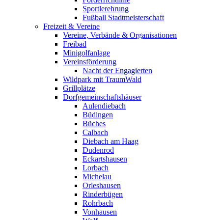
Sportlerehrung
Fußball Stadtmeisterschaft
Freizeit & Vereine
Vereine, Verbände & Organisationen
Freibad
Minigolfanlage
Vereinsförderung
Nacht der Engagierten
Wildpark mit TraumWald
Grillplätze
Dorfgemeinschaftshäuser
Aulendiebach
Büdingen
Büches
Calbach
Diebach am Haag
Dudenrod
Eckartshausen
Lorbach
Michelau
Orleshausen
Rinderbügen
Rohrbach
Vonhausen