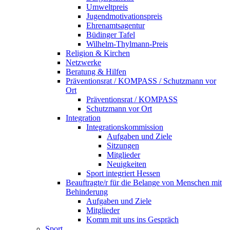
Umweltpreis
Jugendmotivationspreis
Ehrenamtsagentur
Büdinger Tafel
Wilhelm-Thylmann-Preis
Religion & Kirchen
Netzwerke
Beratung & Hilfen
Präventionsrat / KOMPASS / Schutzmann vor
Ort
Präventionsrat / KOMPASS
Schutzmann vor Ort
Integration
Integrationskommission
Aufgaben und Ziele
Sitzungen
Mitglieder
Neuigkeiten
Sport integriert Hessen
Beauftragte/r für die Belange von Menschen mit
Behinderung
Aufgaben und Ziele
Mitglieder
Komm mit uns ins Gespräch
Sport