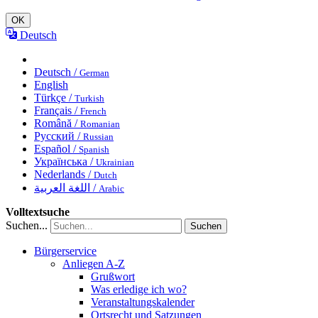
OK
Deutsch
Deutsch /
German
English
Türkçe /
Turkish
Français /
French
Română /
Romanian
Русский /
Russian
Español /
Spanish
Українська /
Ukrainian
Nederlands /
Dutch
اللغة العربية /
Arabic
Volltextsuche
Suchen...
Suchen
Bürgerservice
Anliegen A-Z
Grußwort
Was erledige ich wo?
Veranstaltungskalender
Ortsrecht und Satzungen