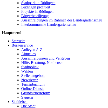
Stadtpark in Büdingen
Büdingen profitiert
Projekte in Büdingen
Bürgerbeteiligung
Ausschreibungen im Rahmen der Landesgartenschau
Interkommunale Landesgartenschau
Hauptmenü
Startseite
Bürgerservice
Anliegen A-Z
Aktuelles
Ausschreibungen und Vergaben
Hilfe, Beratung, Notdienste
Stadtpolitik
Wahlen
Stellenangebote
Newsletter
Terminbuchung
Online-Dienste
Grundsteuerreform
Steuern
Stadtleben
Die Stadt