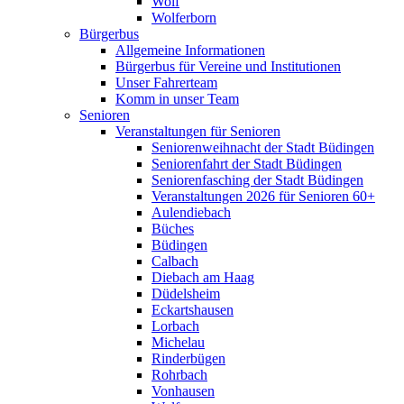
Wolf
Wolferborn
Bürgerbus
Allgemeine Informationen
Bürgerbus für Vereine und Institutionen
Unser Fahrerteam
Komm in unser Team
Senioren
Veranstaltungen für Senioren
Seniorenweihnacht der Stadt Büdingen
Seniorenfahrt der Stadt Büdingen
Seniorenfasching der Stadt Büdingen
Veranstaltungen 2026 für Senioren 60+
Aulendiebach
Büches
Büdingen
Calbach
Diebach am Haag
Düdelsheim
Eckartshausen
Lorbach
Michelau
Rinderbügen
Rohrbach
Vonhausen