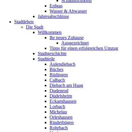
Schadstoffmobil
Erdgas
Wasser & Abwasser
Jahresabschlüsse
Stadtleben
Die Stadt
Willkommen
Ihr neues Zuhause
Ausgezeichnet
Tipps für einen erfolgreichen Umzug
Stadtgeschichte
Stadtteile
Aulendiebach
Büches
Büdingen
Calbach
Diebach am Haag
Dudenrod
Düdelsheim
Eckartshausen
Lorbach
Michelau
Orleshausen
Rinderbügen
Rohrbach