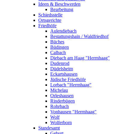
Ideen & Beschwerden
Bearbeitung
Schiedsstelle
Ortsgerichte
Friedhöfe
Aulendiebach
Bestattungshain / Waldfriedhof
Büches
Büdingen
Calbach
Diebach am Haag "Herrnhaag"
Dudenrod
Düdelsheim
Eckartshausen
Jüdische Friedhöfe
Lorbach "Herrnhaag"
Michelau
Orleshausen
Rinderbügen
Rohrbach
Vonhausen "Herrnhaag"
Wolf
Wolferborn
Standesamt
Geburt