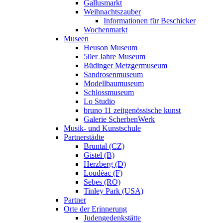
Gallusmarkt
Weihnachtszauber
Informationen für Beschicker
Wochenmarkt
Museen
Heuson Museum
50er Jahre Museum
Büdinger Metzgermuseum
Sandrosenmuseum
Modellbaumuseum
Schlossmuseum
Lo Studio
bruno 11 zeitgenössische kunst
Galerie ScherbenWerk
Musik- und Kunstschule
Partnerstädte
Bruntal (CZ)
Gistel (B)
Herzberg (D)
Loudéac (F)
Sebes (RO)
Tinley Park (USA)
Partner
Orte der Erinnerung
Judengedenkstätte