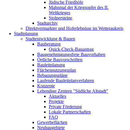
Jüdische Friedhöfe
Mahnmal der Kriegsopfer des II.
Weltkrieges
Stolpersteine
Stadtarchiv
Direktvermarkter und Hoferlebnisse im Wetteraukreis
Stadtplanung
Stadtentwicklung & Bauen
Bauberatung
Quick-Check-Bauantrag
Baugenehmigungsfreie Bauvorhaben
Örtliche Bauvorschriften
Bauleitplanung
Flächennutzungsplan
Bebauungspläne
Laufende Bauleitplanverfahren
Konzepte
Lebendige Zentren "Südliche Altstadt"
Aktuelles
Projekte
Private Förderung
Lokale Partnerschaften
FAQ
Gewerbeflächen
Neubaugebiete