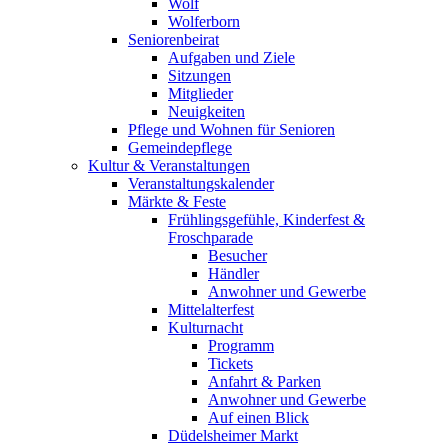
Wolf
Wolferborn
Seniorenbeirat
Aufgaben und Ziele
Sitzungen
Mitglieder
Neuigkeiten
Pflege und Wohnen für Senioren
Gemeindepflege
Kultur & Veranstaltungen
Veranstaltungskalender
Märkte & Feste
Frühlingsgefühle, Kinderfest &
Froschparade
Besucher
Händler
Anwohner und Gewerbe
Mittelalterfest
Kulturnacht
Programm
Tickets
Anfahrt & Parken
Anwohner und Gewerbe
Auf einen Blick
Düdelsheimer Markt