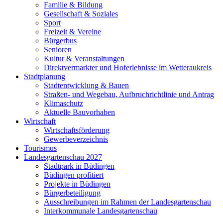
Familie & Bildung
Gesellschaft & Soziales
Sport
Freizeit & Vereine
Bürgerbus
Senioren
Kultur & Veranstaltungen
Direktvermarkter und Hoferlebnisse im Wetteraukreis
Stadtplanung
Stadtentwicklung & Bauen
Straßen- und Wegebau, Aufbruchrichtlinie und Antrag
Klimaschutz
Aktuelle Bauvorhaben
Wirtschaft
Wirtschaftsförderung
Gewerbeverzeichnis
Tourismus
Landesgartenschau 2027
Stadtpark in Büdingen
Büdingen profitiert
Projekte in Büdingen
Bürgerbeteiligung
Ausschreibungen im Rahmen der Landesgartenschau
Interkommunale Landesgartenschau