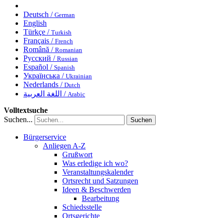
Deutsch /
German
English
Türkçe /
Turkish
Français /
French
Română /
Romanian
Русский /
Russian
Español /
Spanish
Українська /
Ukrainian
Nederlands /
Dutch
اللغة العربية /
Arabic
Volltextsuche
Suchen...
Suchen
Bürgerservice
Anliegen A-Z
Grußwort
Was erledige ich wo?
Veranstaltungskalender
Ortsrecht und Satzungen
Ideen & Beschwerden
Bearbeitung
Schiedsstelle
Ortsgerichte