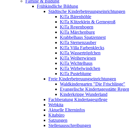
Familie & Bildung
Frühkindliche Bildung
Städtische Kinderbetreuungseinrichtungen
KiTa Bärenhöhle
KiTa Klitzeklein & Gernegroß
KiTa Regenbogen
KiTa Märchenburg
Krabbelhaus Spatzennest
KiTa Sternenzauber
KiTa Villa Farbenklecks
KiTa Wassertröpfchen
KiTa Weiherwiesen
KiTa Wichtelhaus
KiTa Wirbelwindchen
KiTa Pusteblume
Freie Kinderbetreuungseinrichtungen
Waldkindergarten "Die Frischlinge"
Evangelische Kindertagesstätte Rege
Kinderkrippe Wunderland
Fachberatung Kindertagespflege
Webkita
Aktuelle Elterninfos
Kitabüro
Satzungen
Stellenausschreibungen