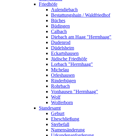
Friedhöfe
Aulendiebach
Bestattungshain / Waldfriedhof
Büches
Büdingen
Calbach
Diebach am Haag "Herrnhaag"
Dudenrod
Düdelsheim
Eckartshausen
Jüdische Friedhöfe
Lorbach "Herrnhaag"
Michelau
Orleshausen
Rinderbügen
Rohrbach
Vonhausen "Herrnhaag"
Wolf
Wolferborn
Standesamt
Geburt
Eheschließung
Sterbefall
Namensänderung
Urkundenanforderung