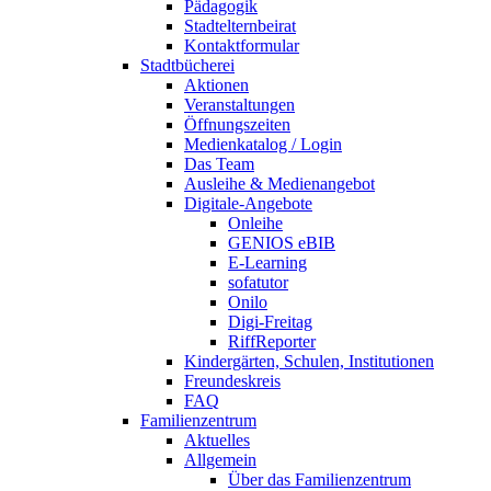
Pädagogik
Stadtelternbeirat
Kontaktformular
Stadtbücherei
Aktionen
Veranstaltungen
Öffnungszeiten
Medienkatalog / Login
Das Team
Ausleihe & Medienangebot
Digitale-Angebote
Onleihe
GENIOS eBIB
E-Learning
sofatutor
Onilo
Digi-Freitag
RiffReporter
Kindergärten, Schulen, Institutionen
Freundeskreis
FAQ
Familienzentrum
Aktuelles
Allgemein
Über das Familienzentrum