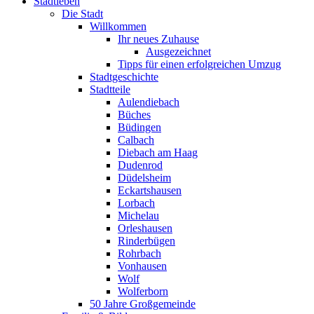
Stadtleben
Die Stadt
Willkommen
Ihr neues Zuhause
Ausgezeichnet
Tipps für einen erfolgreichen Umzug
Stadtgeschichte
Stadtteile
Aulendiebach
Büches
Büdingen
Calbach
Diebach am Haag
Dudenrod
Düdelsheim
Eckartshausen
Lorbach
Michelau
Orleshausen
Rinderbügen
Rohrbach
Vonhausen
Wolf
Wolferborn
50 Jahre Großgemeinde