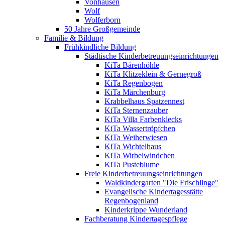
Vonhausen
Wolf
Wolferborn
50 Jahre Großgemeinde
Familie & Bildung
Frühkindliche Bildung
Städtische Kinderbetreuungseinrichtungen
KiTa Bärenhöhle
KiTa Klitzeklein & Gernegroß
KiTa Regenbogen
KiTa Märchenburg
Krabbelhaus Spatzennest
KiTa Sternenzauber
KiTa Villa Farbenklecks
KiTa Wassertröpfchen
KiTa Weiherwiesen
KiTa Wichtelhaus
KiTa Wirbelwindchen
KiTa Pusteblume
Freie Kinderbetreuungseinrichtungen
Waldkindergarten "Die Frischlinge"
Evangelische Kindertagesstätte
Regenbogenland
Kinderkrippe Wunderland
Fachberatung Kindertagespflege