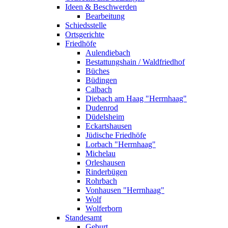
Ideen & Beschwerden
Bearbeitung
Schiedsstelle
Ortsgerichte
Friedhöfe
Aulendiebach
Bestattungshain / Waldfriedhof
Büches
Büdingen
Calbach
Diebach am Haag "Herrnhaag"
Dudenrod
Düdelsheim
Eckartshausen
Jüdische Friedhöfe
Lorbach "Herrnhaag"
Michelau
Orleshausen
Rinderbügen
Rohrbach
Vonhausen "Herrnhaag"
Wolf
Wolferborn
Standesamt
Geburt