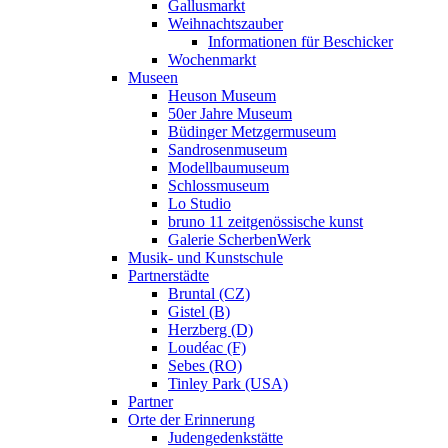
Gallusmarkt
Weihnachtszauber
Informationen für Beschicker
Wochenmarkt
Museen
Heuson Museum
50er Jahre Museum
Büdinger Metzgermuseum
Sandrosenmuseum
Modellbaumuseum
Schlossmuseum
Lo Studio
bruno 11 zeitgenössische kunst
Galerie ScherbenWerk
Musik- und Kunstschule
Partnerstädte
Bruntal (CZ)
Gistel (B)
Herzberg (D)
Loudéac (F)
Sebes (RO)
Tinley Park (USA)
Partner
Orte der Erinnerung
Judengedenkstätte