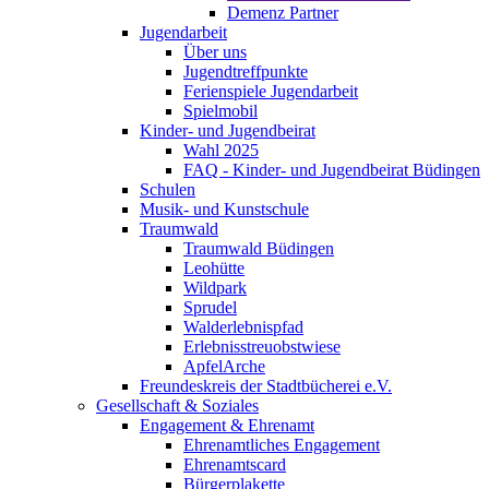
Demenz Partner
Jugendarbeit
Über uns
Jugendtreffpunkte
Ferienspiele Jugendarbeit
Spielmobil
Kinder- und Jugendbeirat
Wahl 2025
FAQ - Kinder- und Jugendbeirat Büdingen
Schulen
Musik- und Kunstschule
Traumwald
Traumwald Büdingen
Leohütte
Wildpark
Sprudel
Walderlebnispfad
Erlebnisstreuobstwiese
ApfelArche
Freundeskreis der Stadtbücherei e.V.
Gesellschaft & Soziales
Engagement & Ehrenamt
Ehrenamtliches Engagement
Ehrenamtscard
Bürgerplakette