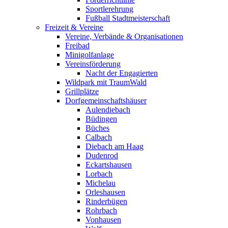
Sportlerehrung
Fußball Stadtmeisterschaft
Freizeit & Vereine
Vereine, Verbände & Organisationen
Freibad
Minigolfanlage
Vereinsförderung
Nacht der Engagierten
Wildpark mit TraumWald
Grillplätze
Dorfgemeinschaftshäuser
Aulendiebach
Büdingen
Büches
Calbach
Diebach am Haag
Dudenrod
Eckartshausen
Lorbach
Michelau
Orleshausen
Rinderbügen
Rohrbach
Vonhausen