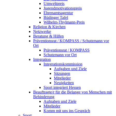
Umweltpreis
Jugendmotivationspreis
Ehrenamtsagentur
Büdinger Tafel
Wilhelm-Thylmann-Preis
Religion & Kirchen
Netzwerke
Beratung & Hilfen
Präventionsrat / KOMPASS / Schutzmann vor
Ort
Präventionsrat / KOMPASS
Schutzmann vor Ort
Integration
Integrationskommission
Aufgaben und Ziele
Sitzungen
Mitglieder
Neuigkeiten
Sport integriert Hessen
Beauftragte/r für die Belange von Menschen mit
Behinderung
Aufgaben und Ziele
Mitglieder
Komm mit uns ins Gespräch
Sport