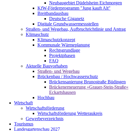
Neubaugebiet Düdelsheim Eichmorgen
KfW-Förderprogramm "Jung kauft Alt"
Breitbandausbau
Deutsche Giganetz
Digitale Grundwassermessstellen
Straßen- und Wegebau, Aufbruchrichtlinie und Antrag
Klimaschutz
Klimaschutzkonzept
Kommunale Wärmeplanung
Rechtsgrundlage
Projektphasen
FAQ
Aktuelle Bauvorhaben
Straßen- und Wegebau
Brückenbau / Hochwasserschutz
Brückensanierung Brunostraße Büdingen
Brückenerneuerung »Grauer-Stein-Straße«
Eckartshausen
Hochbau
Wirtschaft
Wirtschaftsförderung
Wirtschaftsförderung Wetteraukreis
Gewerbeverzeichnis
Tourismus
Landesgartenschau 2027