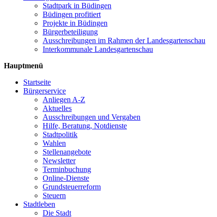
Stadtpark in Büdingen
Büdingen profitiert
Projekte in Büdingen
Bürgerbeteiligung
Ausschreibungen im Rahmen der Landesgartenschau
Interkommunale Landesgartenschau
Hauptmenü
Startseite
Bürgerservice
Anliegen A-Z
Aktuelles
Ausschreibungen und Vergaben
Hilfe, Beratung, Notdienste
Stadtpolitik
Wahlen
Stellenangebote
Newsletter
Terminbuchung
Online-Dienste
Grundsteuerreform
Steuern
Stadtleben
Die Stadt