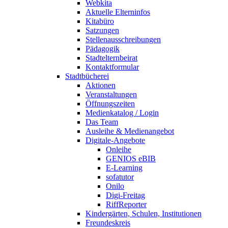
Webkita
Aktuelle Elterninfos
Kitabüro
Satzungen
Stellenausschreibungen
Pädagogik
Stadtelternbeirat
Kontaktformular
Stadtbücherei
Aktionen
Veranstaltungen
Öffnungszeiten
Medienkatalog / Login
Das Team
Ausleihe & Medienangebot
Digitale-Angebote
Onleihe
GENIOS eBIB
E-Learning
sofatutor
Onilo
Digi-Freitag
RiffReporter
Kindergärten, Schulen, Institutionen
Freundeskreis