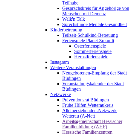
Teilhabe
Gesprächskreis für Angehörige von
Menschen mit Demenz
Walk'n Talk
Sprechstunde Mentale Gesundheit
Kinderbetreuung
Teilzeit-Schulkind-Betreuung
Ferienspiele Planet Zukunft
Osterferienspiele
Sommerferienspiele
Herbstferienspiele
Instagram
Weitere Veranstaltungen
Neugeborenen-Empfang der Stadt
Büdingen
Veranstaltungskalender der Stadt
Büdingen
Netzwerke
Präventionsrat Büdingen
Frühe Hilfen Wetteraukreis
Alleinerziehenden-Netzwerk
Wetterau (A-Net)
Arbeitsgemeinschaft Hessischer
Familienbildung (AHF)
Hessische Familienzentren