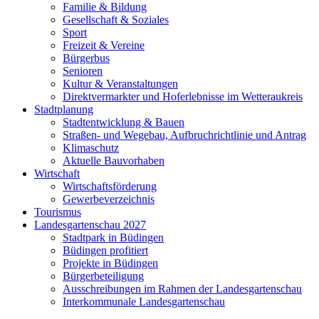
Familie & Bildung
Gesellschaft & Soziales
Sport
Freizeit & Vereine
Bürgerbus
Senioren
Kultur & Veranstaltungen
Direktvermarkter und Hoferlebnisse im Wetteraukreis
Stadtplanung
Stadtentwicklung & Bauen
Straßen- und Wegebau, Aufbruchrichtlinie und Antrag
Klimaschutz
Aktuelle Bauvorhaben
Wirtschaft
Wirtschaftsförderung
Gewerbeverzeichnis
Tourismus
Landesgartenschau 2027
Stadtpark in Büdingen
Büdingen profitiert
Projekte in Büdingen
Bürgerbeteiligung
Ausschreibungen im Rahmen der Landesgartenschau
Interkommunale Landesgartenschau