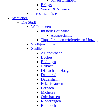
Schadstoffmobil
Erdgas
Wasser & Abwasser
Jahresabschlüsse
Stadtleben
Die Stadt
Willkommen
Ihr neues Zuhause
Ausgezeichnet
Tipps für einen erfolgreichen Umzug
Stadtgeschichte
Stadtteile
Aulendiebach
Büches
Büdingen
Calbach
Diebach am Haag
Dudenrod
Düdelsheim
Eckartshausen
Lorbach
Michelau
Orleshausen
Rinderbügen
Rohrbach