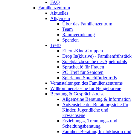
FAQ
Familienzentrum
Aktuelles
Allgemein
Über das Familienzentrum
Team
Raumvermietung
Spenden
Treffs
Eltern-Kind-Gruppen
Drop In(klusive) - Familienfrühstück
Spielplatzbesuche des Spielmobils
Sprachcafé für Frauen
PC-Treff für Senioren
Spiel- und Sprachfördertreffs
Veranstaltungen des Familienzentrums
Willkommenstasche für Neugeborene
Beratung & Gesprächskreise
Allgemeine Beratung & Information
Außenstelle der Beratungsstelle für
Kinder, Jugendliche und
Erwachsene
Erziehungs-, Trennungs- und
Scheidungsberatung
Familien-Beratung für Inklusion und