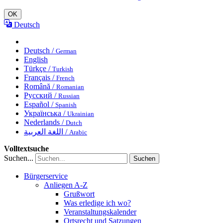
OK
Deutsch
Deutsch /
German
English
Türkçe /
Turkish
Français /
French
Română /
Romanian
Русский /
Russian
Español /
Spanish
Українська /
Ukrainian
Nederlands /
Dutch
اللغة العربية /
Arabic
Volltextsuche
Suchen...
Suchen
Bürgerservice
Anliegen A-Z
Grußwort
Was erledige ich wo?
Veranstaltungskalender
Ortsrecht und Satzungen