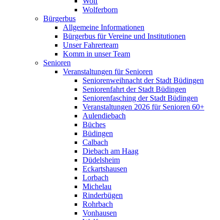
Wolf
Wolferborn
Bürgerbus
Allgemeine Informationen
Bürgerbus für Vereine und Institutionen
Unser Fahrerteam
Komm in unser Team
Senioren
Veranstaltungen für Senioren
Seniorenweihnacht der Stadt Büdingen
Seniorenfahrt der Stadt Büdingen
Seniorenfasching der Stadt Büdingen
Veranstaltungen 2026 für Senioren 60+
Aulendiebach
Büches
Büdingen
Calbach
Diebach am Haag
Düdelsheim
Eckartshausen
Lorbach
Michelau
Rinderbügen
Rohrbach
Vonhausen