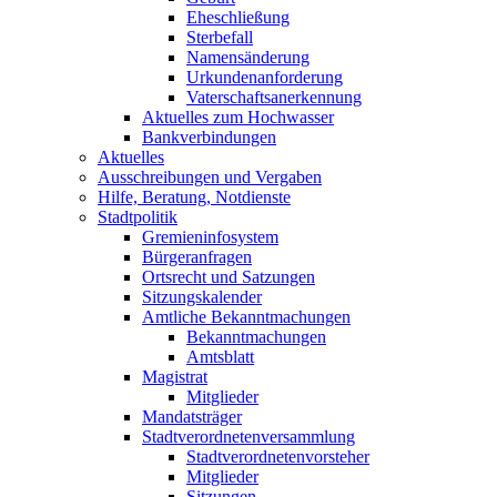
Eheschließung
Sterbefall
Namensänderung
Urkundenanforderung
Vaterschaftsanerkennung
Aktuelles zum Hochwasser
Bankverbindungen
Aktuelles
Ausschreibungen und Vergaben
Hilfe, Beratung, Notdienste
Stadtpolitik
Gremieninfosystem
Bürgeranfragen
Ortsrecht und Satzungen
Sitzungskalender
Amtliche Bekanntmachungen
Bekanntmachungen
Amtsblatt
Magistrat
Mitglieder
Mandatsträger
Stadtverordnetenversammlung
Stadtverordnetenvorsteher
Mitglieder
Sitzungen