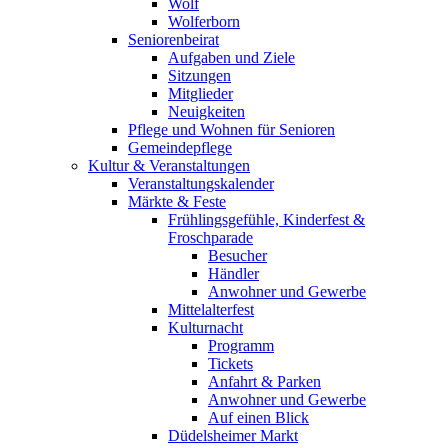
Wolf
Wolferborn
Seniorenbeirat
Aufgaben und Ziele
Sitzungen
Mitglieder
Neuigkeiten
Pflege und Wohnen für Senioren
Gemeindepflege
Kultur & Veranstaltungen
Veranstaltungskalender
Märkte & Feste
Frühlingsgefühle, Kinderfest &
Froschparade
Besucher
Händler
Anwohner und Gewerbe
Mittelalterfest
Kulturnacht
Programm
Tickets
Anfahrt & Parken
Anwohner und Gewerbe
Auf einen Blick
Düdelsheimer Markt