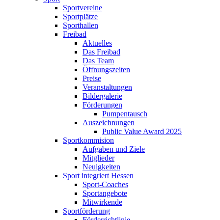
Sportvereine
Sportplätze
Sporthallen
Freibad
Aktuelles
Das Freibad
Das Team
Öffnungszeiten
Preise
Veranstaltungen
Bildergalerie
Förderungen
Pumpentausch
Auszeichnungen
Public Value Award 2025
Sportkommision
Aufgaben und Ziele
Mitglieder
Neuigkeiten
Sport integriert Hessen
Sport-Coaches
Sportangebote
Mitwirkende
Sportförderung
Förderrichtlinie