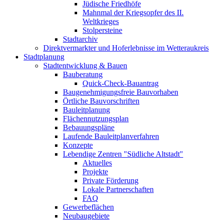
Jüdische Friedhöfe
Mahnmal der Kriegsopfer des II.
Weltkrieges
Stolpersteine
Stadtarchiv
Direktvermarkter und Hoferlebnisse im Wetteraukreis
Stadtplanung
Stadtentwicklung & Bauen
Bauberatung
Quick-Check-Bauantrag
Baugenehmigungsfreie Bauvorhaben
Örtliche Bauvorschriften
Bauleitplanung
Flächennutzungsplan
Bebauungspläne
Laufende Bauleitplanverfahren
Konzepte
Lebendige Zentren "Südliche Altstadt"
Aktuelles
Projekte
Private Förderung
Lokale Partnerschaften
FAQ
Gewerbeflächen
Neubaugebiete