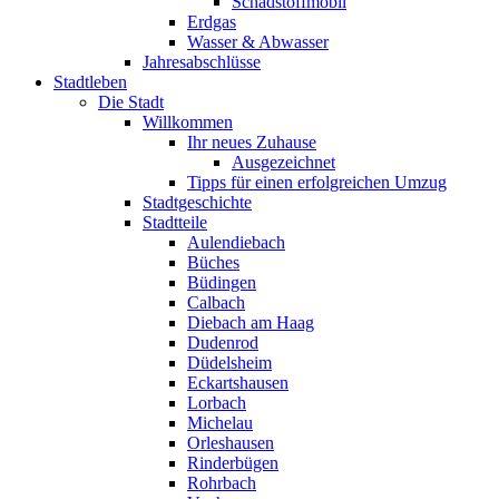
Schadstoffmobil
Erdgas
Wasser & Abwasser
Jahresabschlüsse
Stadtleben
Die Stadt
Willkommen
Ihr neues Zuhause
Ausgezeichnet
Tipps für einen erfolgreichen Umzug
Stadtgeschichte
Stadtteile
Aulendiebach
Büches
Büdingen
Calbach
Diebach am Haag
Dudenrod
Düdelsheim
Eckartshausen
Lorbach
Michelau
Orleshausen
Rinderbügen
Rohrbach