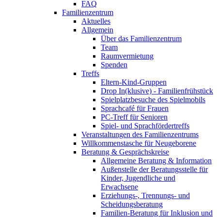
FAQ
Familienzentrum
Aktuelles
Allgemein
Über das Familienzentrum
Team
Raumvermietung
Spenden
Treffs
Eltern-Kind-Gruppen
Drop In(klusive) - Familienfrühstück
Spielplatzbesuche des Spielmobils
Sprachcafé für Frauen
PC-Treff für Senioren
Spiel- und Sprachfördertreffs
Veranstaltungen des Familienzentrums
Willkommenstasche für Neugeborene
Beratung & Gesprächskreise
Allgemeine Beratung & Information
Außenstelle der Beratungsstelle für
Kinder, Jugendliche und
Erwachsene
Erziehungs-, Trennungs- und
Scheidungsberatung
Familien-Beratung für Inklusion und