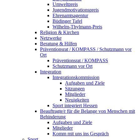
Umweltpreis
Jugendmotivationspreis
Ehrenamtsagentur
Büdinger Tafel
Wilhelm-Thylmann-Preis
Religion & Kirchen
Netzwerke
Beratung & Hilfen
Präventionsrat / KOMPASS / Schutzmann vor
Ort
Präventionsrat / KOMPASS
Schutzmann vor Ort
Integration
Integrationskommission
Aufgaben und Ziele
Sitzungen
Mitglieder
Neuigkeiten
Sport integriert Hessen
Beauftragte/r für die Belange von Menschen mit
Behinderung
Aufgaben und Ziele
Mitglieder
Komm mit uns ins Gespräch
Sport