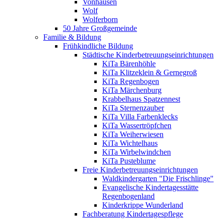
Vonhausen
Wolf
Wolferborn
50 Jahre Großgemeinde
Familie & Bildung
Frühkindliche Bildung
Städtische Kinderbetreuungseinrichtungen
KiTa Bärenhöhle
KiTa Klitzeklein & Gernegroß
KiTa Regenbogen
KiTa Märchenburg
Krabbelhaus Spatzennest
KiTa Sternenzauber
KiTa Villa Farbenklecks
KiTa Wassertröpfchen
KiTa Weiherwiesen
KiTa Wichtelhaus
KiTa Wirbelwindchen
KiTa Pusteblume
Freie Kinderbetreuungseinrichtungen
Waldkindergarten "Die Frischlinge"
Evangelische Kindertagesstätte
Regenbogenland
Kinderkrippe Wunderland
Fachberatung Kindertagespflege