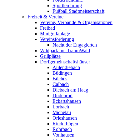
Sportlerehrung
Fußball Stadtmeisterschaft
Freizeit & Vereine
Vereine, Verbände & Organisationen
Freibad
Minigolfanlage
Vereinsförderung
Nacht der Engagierten
Wildpark mit TraumWald
Grillplätze
Dorfgemeinschaftshäuser
Aulendiebach
Büdingen
Büches
Calbach
Diebach am Haag
Dudenrod
Eckartshausen
Lorbach
Michelau
Orleshausen
Rinderbügen
Rohrbach
Vonhausen