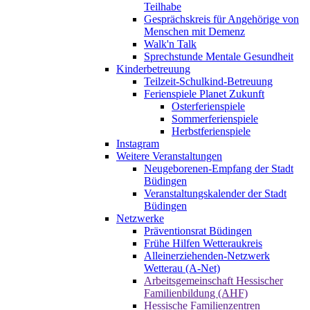
Teilhabe
Gesprächskreis für Angehörige von
Menschen mit Demenz
Walk'n Talk
Sprechstunde Mentale Gesundheit
Kinderbetreuung
Teilzeit-Schulkind-Betreuung
Ferienspiele Planet Zukunft
Osterferienspiele
Sommerferienspiele
Herbstferienspiele
Instagram
Weitere Veranstaltungen
Neugeborenen-Empfang der Stadt
Büdingen
Veranstaltungskalender der Stadt
Büdingen
Netzwerke
Präventionsrat Büdingen
Frühe Hilfen Wetteraukreis
Alleinerziehenden-Netzwerk
Wetterau (A-Net)
Arbeitsgemeinschaft Hessischer
Familienbildung (AHF)
Hessische Familienzentren