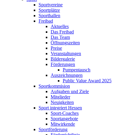
Sportvereine
Sportplätze
Sporthallen
Freibad
Aktuelles
Das Freibad
Das Team
Öffnungszeiten
Preise
Veranstaltungen
Bildergalerie
Förderungen
Pumpentausch
Auszeichnungen
Public Value Award 2025
Sportkommision
Aufgaben und Ziele
Mitglieder
Neuigkeiten
Sport integriert Hessen
Sport-Coaches
Sportangebote
Mitwirkende
Sportförderung
Förderrichtlinie