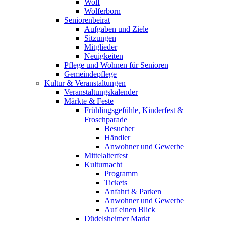
Wolf
Wolferborn
Seniorenbeirat
Aufgaben und Ziele
Sitzungen
Mitglieder
Neuigkeiten
Pflege und Wohnen für Senioren
Gemeindepflege
Kultur & Veranstaltungen
Veranstaltungskalender
Märkte & Feste
Frühlingsgefühle, Kinderfest &
Froschparade
Besucher
Händler
Anwohner und Gewerbe
Mittelalterfest
Kulturnacht
Programm
Tickets
Anfahrt & Parken
Anwohner und Gewerbe
Auf einen Blick
Düdelsheimer Markt