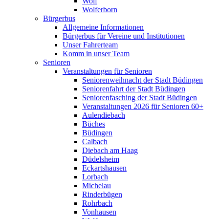
Wolf
Wolferborn
Bürgerbus
Allgemeine Informationen
Bürgerbus für Vereine und Institutionen
Unser Fahrerteam
Komm in unser Team
Senioren
Veranstaltungen für Senioren
Seniorenweihnacht der Stadt Büdingen
Seniorenfahrt der Stadt Büdingen
Seniorenfasching der Stadt Büdingen
Veranstaltungen 2026 für Senioren 60+
Aulendiebach
Büches
Büdingen
Calbach
Diebach am Haag
Düdelsheim
Eckartshausen
Lorbach
Michelau
Rinderbügen
Rohrbach
Vonhausen