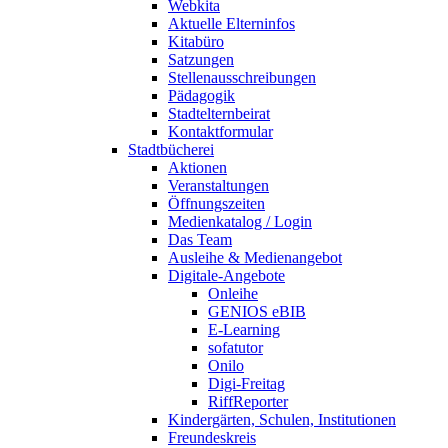
Webkita
Aktuelle Elterninfos
Kitabüro
Satzungen
Stellenausschreibungen
Pädagogik
Stadtelternbeirat
Kontaktformular
Stadtbücherei
Aktionen
Veranstaltungen
Öffnungszeiten
Medienkatalog / Login
Das Team
Ausleihe & Medienangebot
Digitale-Angebote
Onleihe
GENIOS eBIB
E-Learning
sofatutor
Onilo
Digi-Freitag
RiffReporter
Kindergärten, Schulen, Institutionen
Freundeskreis