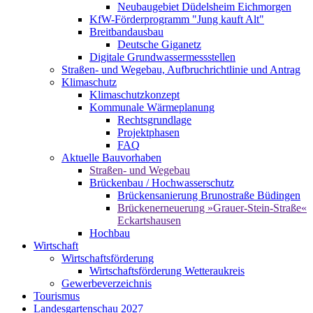
Neubaugebiet Düdelsheim Eichmorgen
KfW-Förderprogramm "Jung kauft Alt"
Breitbandausbau
Deutsche Giganetz
Digitale Grundwassermessstellen
Straßen- und Wegebau, Aufbruchrichtlinie und Antrag
Klimaschutz
Klimaschutzkonzept
Kommunale Wärmeplanung
Rechtsgrundlage
Projektphasen
FAQ
Aktuelle Bauvorhaben
Straßen- und Wegebau
Brückenbau / Hochwasserschutz
Brückensanierung Brunostraße Büdingen
Brückenerneuerung »Grauer-Stein-Straße«
Eckartshausen
Hochbau
Wirtschaft
Wirtschaftsförderung
Wirtschaftsförderung Wetteraukreis
Gewerbeverzeichnis
Tourismus
Landesgartenschau 2027