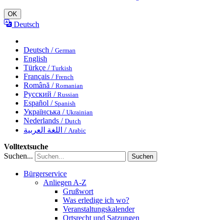
OK
Deutsch
Deutsch /
German
English
Türkçe /
Turkish
Français /
French
Română /
Romanian
Русский /
Russian
Español /
Spanish
Українська /
Ukrainian
Nederlands /
Dutch
اللغة العربية /
Arabic
Volltextsuche
Suchen...
Suchen
Bürgerservice
Anliegen A-Z
Grußwort
Was erledige ich wo?
Veranstaltungskalender
Ortsrecht und Satzungen