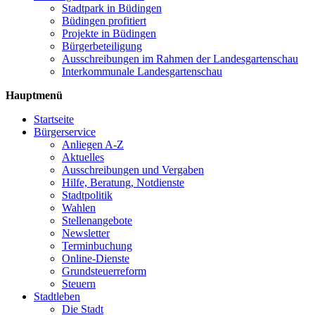
Stadtpark in Büdingen
Büdingen profitiert
Projekte in Büdingen
Bürgerbeteiligung
Ausschreibungen im Rahmen der Landesgartenschau
Interkommunale Landesgartenschau
Hauptmenü
Startseite
Bürgerservice
Anliegen A-Z
Aktuelles
Ausschreibungen und Vergaben
Hilfe, Beratung, Notdienste
Stadtpolitik
Wahlen
Stellenangebote
Newsletter
Terminbuchung
Online-Dienste
Grundsteuerreform
Steuern
Stadtleben
Die Stadt