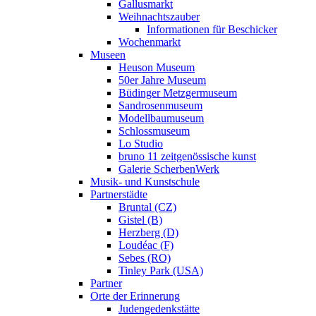
Gallusmarkt
Weihnachtszauber
Informationen für Beschicker
Wochenmarkt
Museen
Heuson Museum
50er Jahre Museum
Büdinger Metzgermuseum
Sandrosenmuseum
Modellbaumuseum
Schlossmuseum
Lo Studio
bruno 11 zeitgenössische kunst
Galerie ScherbenWerk
Musik- und Kunstschule
Partnerstädte
Bruntal (CZ)
Gistel (B)
Herzberg (D)
Loudéac (F)
Sebes (RO)
Tinley Park (USA)
Partner
Orte der Erinnerung
Judengedenkstätte