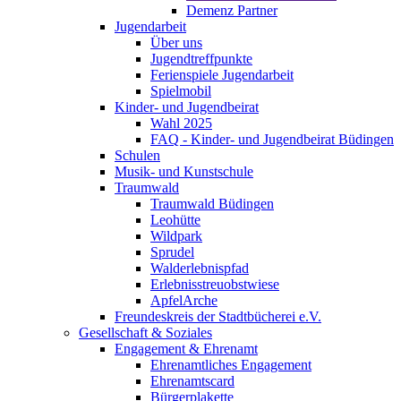
Demenz Partner
Jugendarbeit
Über uns
Jugendtreffpunkte
Ferienspiele Jugendarbeit
Spielmobil
Kinder- und Jugendbeirat
Wahl 2025
FAQ - Kinder- und Jugendbeirat Büdingen
Schulen
Musik- und Kunstschule
Traumwald
Traumwald Büdingen
Leohütte
Wildpark
Sprudel
Walderlebnispfad
Erlebnisstreuobstwiese
ApfelArche
Freundeskreis der Stadtbücherei e.V.
Gesellschaft & Soziales
Engagement & Ehrenamt
Ehrenamtliches Engagement
Ehrenamtscard
Bürgerplakette