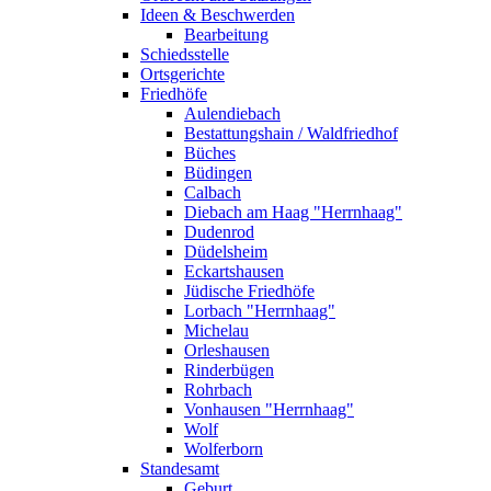
Ideen & Beschwerden
Bearbeitung
Schiedsstelle
Ortsgerichte
Friedhöfe
Aulendiebach
Bestattungshain / Waldfriedhof
Büches
Büdingen
Calbach
Diebach am Haag "Herrnhaag"
Dudenrod
Düdelsheim
Eckartshausen
Jüdische Friedhöfe
Lorbach "Herrnhaag"
Michelau
Orleshausen
Rinderbügen
Rohrbach
Vonhausen "Herrnhaag"
Wolf
Wolferborn
Standesamt
Geburt