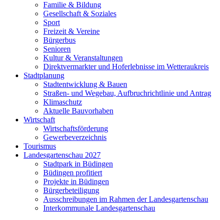
Familie & Bildung
Gesellschaft & Soziales
Sport
Freizeit & Vereine
Bürgerbus
Senioren
Kultur & Veranstaltungen
Direktvermarkter und Hoferlebnisse im Wetteraukreis
Stadtplanung
Stadtentwicklung & Bauen
Straßen- und Wegebau, Aufbruchrichtlinie und Antrag
Klimaschutz
Aktuelle Bauvorhaben
Wirtschaft
Wirtschaftsförderung
Gewerbeverzeichnis
Tourismus
Landesgartenschau 2027
Stadtpark in Büdingen
Büdingen profitiert
Projekte in Büdingen
Bürgerbeteiligung
Ausschreibungen im Rahmen der Landesgartenschau
Interkommunale Landesgartenschau