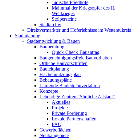
Jüdische Friedhöfe
Mahnmal der Kriegsopfer des II.
Weltkrieges
Stolpersteine
Stadtarchiv
Direktvermarkter und Hoferlebnisse im Wetteraukreis
Stadtplanung
Stadtentwicklung & Bauen
Bauberatung
Quick-Check-Bauantrag
Baugenehmigungsfreie Bauvorhaben
Örtliche Bauvorschriften
Bauleitplanung
Flächennutzungsplan
Bebauungspläne
Laufende Bauleitplanverfahren
Konzepte
Lebendige Zentren "Südliche Altstadt"
Aktuelles
Projekte
Private Förderung
Lokale Partnerschaften
FAQ
Gewerbeflächen
Neubaugebiete