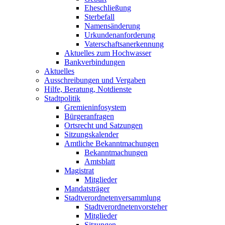
Eheschließung
Sterbefall
Namensänderung
Urkundenanforderung
Vaterschaftsanerkennung
Aktuelles zum Hochwasser
Bankverbindungen
Aktuelles
Ausschreibungen und Vergaben
Hilfe, Beratung, Notdienste
Stadtpolitik
Gremieninfosystem
Bürgeranfragen
Ortsrecht und Satzungen
Sitzungskalender
Amtliche Bekanntmachungen
Bekanntmachungen
Amtsblatt
Magistrat
Mitglieder
Mandatsträger
Stadtverordnetenversammlung
Stadtverordnetenvorsteher
Mitglieder
Sitzungen