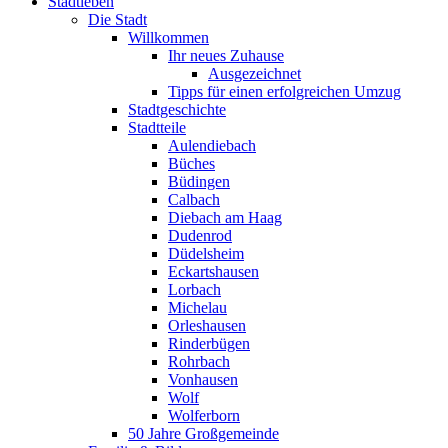
Stadtleben
Die Stadt
Willkommen
Ihr neues Zuhause
Ausgezeichnet
Tipps für einen erfolgreichen Umzug
Stadtgeschichte
Stadtteile
Aulendiebach
Büches
Büdingen
Calbach
Diebach am Haag
Dudenrod
Düdelsheim
Eckartshausen
Lorbach
Michelau
Orleshausen
Rinderbügen
Rohrbach
Vonhausen
Wolf
Wolferborn
50 Jahre Großgemeinde