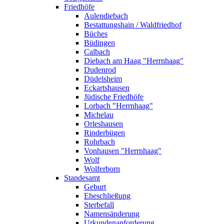
Friedhöfe
Aulendiebach
Bestattungshain / Waldfriedhof
Büches
Büdingen
Calbach
Diebach am Haag "Herrnhaag"
Dudenrod
Düdelsheim
Eckartshausen
Jüdische Friedhöfe
Lorbach "Herrnhaag"
Michelau
Orleshausen
Rinderbügen
Rohrbach
Vonhausen "Herrnhaag"
Wolf
Wolferborn
Standesamt
Geburt
Eheschließung
Sterbefall
Namensänderung
Urkundenanforderung