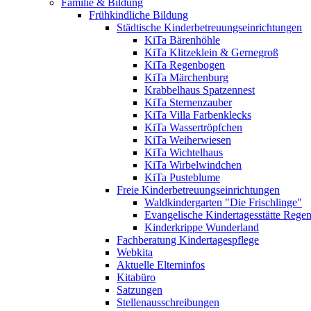
Familie & Bildung
Frühkindliche Bildung
Städtische Kinderbetreuungseinrichtungen
KiTa Bärenhöhle
KiTa Klitzeklein & Gernegroß
KiTa Regenbogen
KiTa Märchenburg
Krabbelhaus Spatzennest
KiTa Sternenzauber
KiTa Villa Farbenklecks
KiTa Wassertröpfchen
KiTa Weiherwiesen
KiTa Wichtelhaus
KiTa Wirbelwindchen
KiTa Pusteblume
Freie Kinderbetreuungseinrichtungen
Waldkindergarten "Die Frischlinge"
Evangelische Kindertagesstätte Rege
Kinderkrippe Wunderland
Fachberatung Kindertagespflege
Webkita
Aktuelle Elterninfos
Kitabüro
Satzungen
Stellenausschreibungen