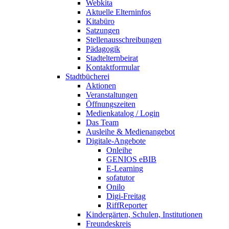
Webkita
Aktuelle Elterninfos
Kitabüro
Satzungen
Stellenausschreibungen
Pädagogik
Stadtelternbeirat
Kontaktformular
Stadtbücherei
Aktionen
Veranstaltungen
Öffnungszeiten
Medienkatalog / Login
Das Team
Ausleihe & Medienangebot
Digitale-Angebote
Onleihe
GENIOS eBIB
E-Learning
sofatutor
Onilo
Digi-Freitag
RiffReporter
Kindergärten, Schulen, Institutionen
Freundeskreis