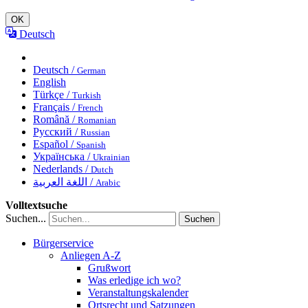
OK
Deutsch
Deutsch /
German
English
Türkçe /
Turkish
Français /
French
Română /
Romanian
Русский /
Russian
Español /
Spanish
Українська /
Ukrainian
Nederlands /
Dutch
اللغة العربية /
Arabic
Volltextsuche
Suchen...
Suchen
Bürgerservice
Anliegen A-Z
Grußwort
Was erledige ich wo?
Veranstaltungskalender
Ortsrecht und Satzungen