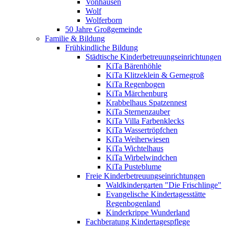
Vonhausen
Wolf
Wolferborn
50 Jahre Großgemeinde
Familie & Bildung
Frühkindliche Bildung
Städtische Kinderbetreuungseinrichtungen
KiTa Bärenhöhle
KiTa Klitzeklein & Gernegroß
KiTa Regenbogen
KiTa Märchenburg
Krabbelhaus Spatzennest
KiTa Sternenzauber
KiTa Villa Farbenklecks
KiTa Wassertröpfchen
KiTa Weiherwiesen
KiTa Wichtelhaus
KiTa Wirbelwindchen
KiTa Pusteblume
Freie Kinderbetreuungseinrichtungen
Waldkindergarten "Die Frischlinge"
Evangelische Kindertagesstätte
Regenbogenland
Kinderkrippe Wunderland
Fachberatung Kindertagespflege