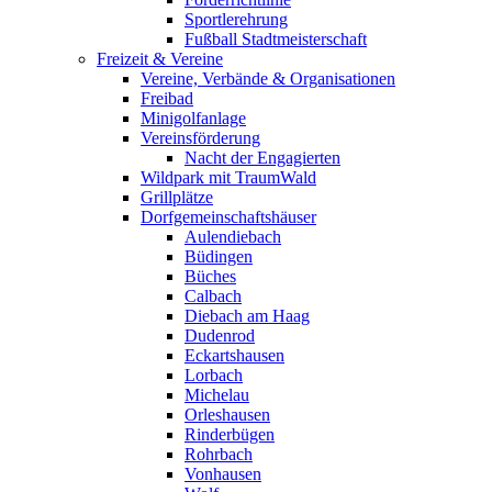
Sportlerehrung
Fußball Stadtmeisterschaft
Freizeit & Vereine
Vereine, Verbände & Organisationen
Freibad
Minigolfanlage
Vereinsförderung
Nacht der Engagierten
Wildpark mit TraumWald
Grillplätze
Dorfgemeinschaftshäuser
Aulendiebach
Büdingen
Büches
Calbach
Diebach am Haag
Dudenrod
Eckartshausen
Lorbach
Michelau
Orleshausen
Rinderbügen
Rohrbach
Vonhausen