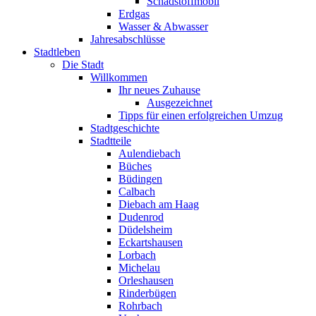
Schadstoffmobil
Erdgas
Wasser & Abwasser
Jahresabschlüsse
Stadtleben
Die Stadt
Willkommen
Ihr neues Zuhause
Ausgezeichnet
Tipps für einen erfolgreichen Umzug
Stadtgeschichte
Stadtteile
Aulendiebach
Büches
Büdingen
Calbach
Diebach am Haag
Dudenrod
Düdelsheim
Eckartshausen
Lorbach
Michelau
Orleshausen
Rinderbügen
Rohrbach