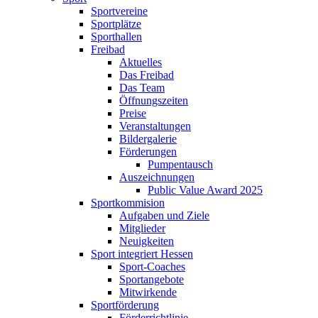
Sportvereine
Sportplätze
Sporthallen
Freibad
Aktuelles
Das Freibad
Das Team
Öffnungszeiten
Preise
Veranstaltungen
Bildergalerie
Förderungen
Pumpentausch
Auszeichnungen
Public Value Award 2025
Sportkommision
Aufgaben und Ziele
Mitglieder
Neuigkeiten
Sport integriert Hessen
Sport-Coaches
Sportangebote
Mitwirkende
Sportförderung
Förderrichtlinie