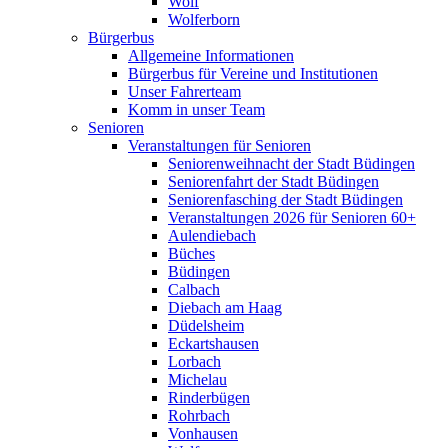
Wolf
Wolferborn
Bürgerbus
Allgemeine Informationen
Bürgerbus für Vereine und Institutionen
Unser Fahrerteam
Komm in unser Team
Senioren
Veranstaltungen für Senioren
Seniorenweihnacht der Stadt Büdingen
Seniorenfahrt der Stadt Büdingen
Seniorenfasching der Stadt Büdingen
Veranstaltungen 2026 für Senioren 60+
Aulendiebach
Büches
Büdingen
Calbach
Diebach am Haag
Düdelsheim
Eckartshausen
Lorbach
Michelau
Rinderbügen
Rohrbach
Vonhausen