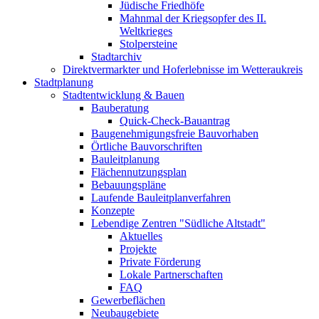
Jüdische Friedhöfe
Mahnmal der Kriegsopfer des II.
Weltkrieges
Stolpersteine
Stadtarchiv
Direktvermarkter und Hoferlebnisse im Wetteraukreis
Stadtplanung
Stadtentwicklung & Bauen
Bauberatung
Quick-Check-Bauantrag
Baugenehmigungsfreie Bauvorhaben
Örtliche Bauvorschriften
Bauleitplanung
Flächennutzungsplan
Bebauungspläne
Laufende Bauleitplanverfahren
Konzepte
Lebendige Zentren "Südliche Altstadt"
Aktuelles
Projekte
Private Förderung
Lokale Partnerschaften
FAQ
Gewerbeflächen
Neubaugebiete