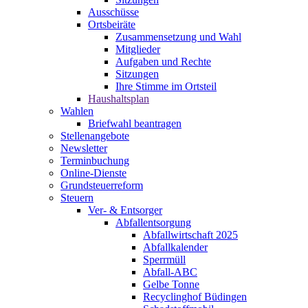
Ausschüsse
Ortsbeiräte
Zusammensetzung und Wahl
Mitglieder
Aufgaben und Rechte
Sitzungen
Ihre Stimme im Ortsteil
Haushaltsplan
Wahlen
Briefwahl beantragen
Stellenangebote
Newsletter
Terminbuchung
Online-Dienste
Grundsteuerreform
Steuern
Ver- & Entsorger
Abfallentsorgung
Abfallwirtschaft 2025
Abfallkalender
Sperrmüll
Abfall-ABC
Gelbe Tonne
Recyclinghof Büdingen