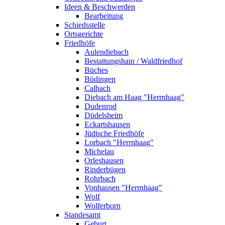
Ideen & Beschwerden
Bearbeitung
Schiedsstelle
Ortsgerichte
Friedhöfe
Aulendiebach
Bestattungshain / Waldfriedhof
Büches
Büdingen
Calbach
Diebach am Haag "Herrnhaag"
Dudenrod
Düdelsheim
Eckartshausen
Jüdische Friedhöfe
Lorbach "Herrnhaag"
Michelau
Orleshausen
Rinderbügen
Rohrbach
Vonhausen "Herrnhaag"
Wolf
Wolferborn
Standesamt
Geburt