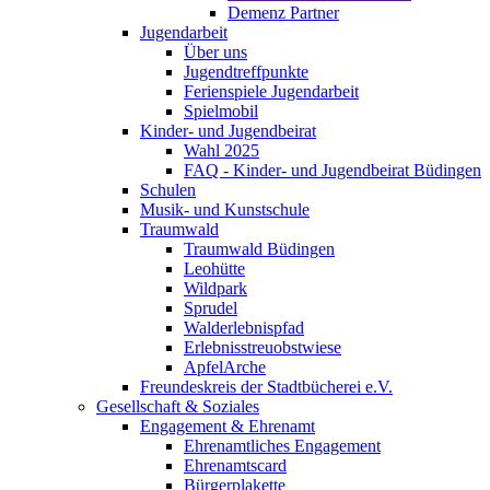
Demenz Partner
Jugendarbeit
Über uns
Jugendtreffpunkte
Ferienspiele Jugendarbeit
Spielmobil
Kinder- und Jugendbeirat
Wahl 2025
FAQ - Kinder- und Jugendbeirat Büdingen
Schulen
Musik- und Kunstschule
Traumwald
Traumwald Büdingen
Leohütte
Wildpark
Sprudel
Walderlebnispfad
Erlebnisstreuobstwiese
ApfelArche
Freundeskreis der Stadtbücherei e.V.
Gesellschaft & Soziales
Engagement & Ehrenamt
Ehrenamtliches Engagement
Ehrenamtscard
Bürgerplakette