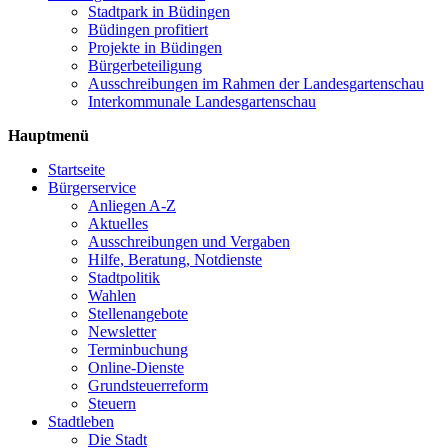
Stadtpark in Büdingen
Büdingen profitiert
Projekte in Büdingen
Bürgerbeteiligung
Ausschreibungen im Rahmen der Landesgartenschau
Interkommunale Landesgartenschau
Hauptmenü
Startseite
Bürgerservice
Anliegen A-Z
Aktuelles
Ausschreibungen und Vergaben
Hilfe, Beratung, Notdienste
Stadtpolitik
Wahlen
Stellenangebote
Newsletter
Terminbuchung
Online-Dienste
Grundsteuerreform
Steuern
Stadtleben
Die Stadt