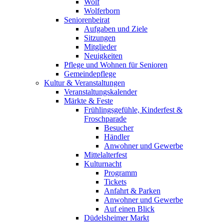
Wolf
Wolferborn
Seniorenbeirat
Aufgaben und Ziele
Sitzungen
Mitglieder
Neuigkeiten
Pflege und Wohnen für Senioren
Gemeindepflege
Kultur & Veranstaltungen
Veranstaltungskalender
Märkte & Feste
Frühlingsgefühle, Kinderfest &
Froschparade
Besucher
Händler
Anwohner und Gewerbe
Mittelalterfest
Kulturnacht
Programm
Tickets
Anfahrt & Parken
Anwohner und Gewerbe
Auf einen Blick
Düdelsheimer Markt