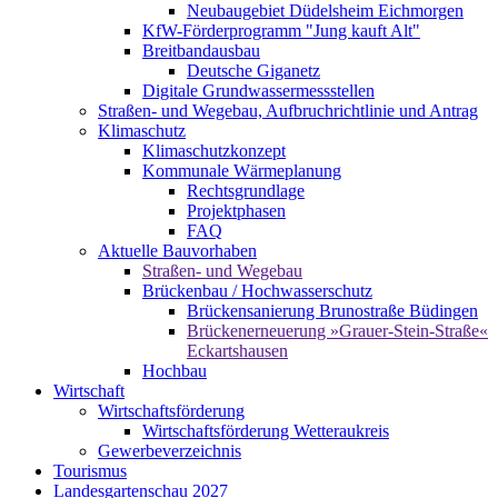
Neubaugebiet Düdelsheim Eichmorgen
KfW-Förderprogramm "Jung kauft Alt"
Breitbandausbau
Deutsche Giganetz
Digitale Grundwassermessstellen
Straßen- und Wegebau, Aufbruchrichtlinie und Antrag
Klimaschutz
Klimaschutzkonzept
Kommunale Wärmeplanung
Rechtsgrundlage
Projektphasen
FAQ
Aktuelle Bauvorhaben
Straßen- und Wegebau
Brückenbau / Hochwasserschutz
Brückensanierung Brunostraße Büdingen
Brückenerneuerung »Grauer-Stein-Straße«
Eckartshausen
Hochbau
Wirtschaft
Wirtschaftsförderung
Wirtschaftsförderung Wetteraukreis
Gewerbeverzeichnis
Tourismus
Landesgartenschau 2027