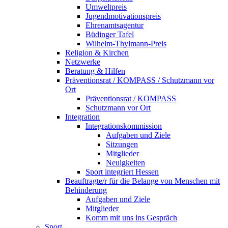
Umweltpreis
Jugendmotivationspreis
Ehrenamtsagentur
Büdinger Tafel
Wilhelm-Thylmann-Preis
Religion & Kirchen
Netzwerke
Beratung & Hilfen
Präventionsrat / KOMPASS / Schutzmann vor
Ort
Präventionsrat / KOMPASS
Schutzmann vor Ort
Integration
Integrationskommission
Aufgaben und Ziele
Sitzungen
Mitglieder
Neuigkeiten
Sport integriert Hessen
Beauftragte/r für die Belange von Menschen mit
Behinderung
Aufgaben und Ziele
Mitglieder
Komm mit uns ins Gespräch
Sport