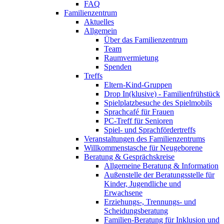
FAQ
Familienzentrum
Aktuelles
Allgemein
Über das Familienzentrum
Team
Raumvermietung
Spenden
Treffs
Eltern-Kind-Gruppen
Drop In(klusive) - Familienfrühstück
Spielplatzbesuche des Spielmobils
Sprachcafé für Frauen
PC-Treff für Senioren
Spiel- und Sprachfördertreffs
Veranstaltungen des Familienzentrums
Willkommenstasche für Neugeborene
Beratung & Gesprächskreise
Allgemeine Beratung & Information
Außenstelle der Beratungsstelle für
Kinder, Jugendliche und
Erwachsene
Erziehungs-, Trennungs- und
Scheidungsberatung
Familien-Beratung für Inklusion und