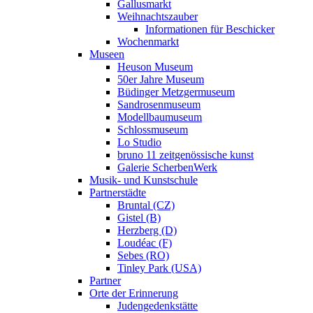
Gallusmarkt
Weihnachtszauber
Informationen für Beschicker
Wochenmarkt
Museen
Heuson Museum
50er Jahre Museum
Büdinger Metzgermuseum
Sandrosenmuseum
Modellbaumuseum
Schlossmuseum
Lo Studio
bruno 11 zeitgenössische kunst
Galerie ScherbenWerk
Musik- und Kunstschule
Partnerstädte
Bruntal (CZ)
Gistel (B)
Herzberg (D)
Loudéac (F)
Sebes (RO)
Tinley Park (USA)
Partner
Orte der Erinnerung
Judengedenkstätte