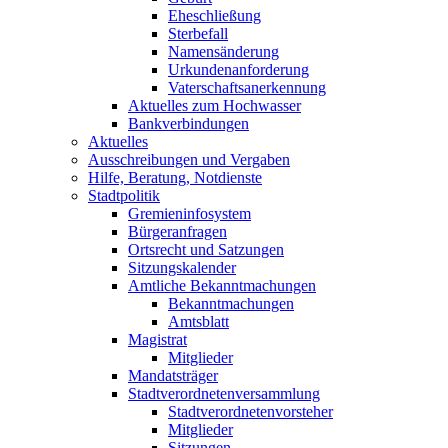
Eheschließung
Sterbefall
Namensänderung
Urkundenanforderung
Vaterschaftsanerkennung
Aktuelles zum Hochwasser
Bankverbindungen
Aktuelles
Ausschreibungen und Vergaben
Hilfe, Beratung, Notdienste
Stadtpolitik
Gremieninfosystem
Bürgeranfragen
Ortsrecht und Satzungen
Sitzungskalender
Amtliche Bekanntmachungen
Bekanntmachungen
Amtsblatt
Magistrat
Mitglieder
Mandatsträger
Stadtverordnetenversammlung
Stadtverordnetenvorsteher
Mitglieder
Sitzungen