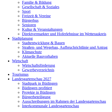
Familie & Bildung
Gesellschaft & Soziales
Sport
Freizeit & Vereine
Bürgerbus
Senioren
Kultur & Veranstaltungen
Direktvermarkter und Hoferlebnisse im Wetteraukreis
Stadtplanung
Stadtentwicklung & Bauen
Straßen- und Wegebau, Aufbruchrichtlinie und Antrag
Klimaschutz
Aktuelle Bauvorhaben
Wirtschaft
Wirtschaftsförderung
Gewerbeverzeichnis
Tourismus
Landesgartenschau 2027
Stadtpark in Büdingen
Büdingen profitiert
Projekte in Büdingen
Bürgerbeteiligung
Ausschreibungen im Rahmen der Landesgartenschau
Interkommunale Landesgartenschau