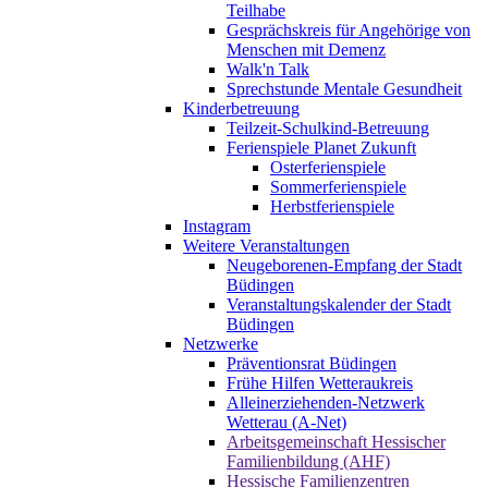
Teilhabe
Gesprächskreis für Angehörige von
Menschen mit Demenz
Walk'n Talk
Sprechstunde Mentale Gesundheit
Kinderbetreuung
Teilzeit-Schulkind-Betreuung
Ferienspiele Planet Zukunft
Osterferienspiele
Sommerferienspiele
Herbstferienspiele
Instagram
Weitere Veranstaltungen
Neugeborenen-Empfang der Stadt
Büdingen
Veranstaltungskalender der Stadt
Büdingen
Netzwerke
Präventionsrat Büdingen
Frühe Hilfen Wetteraukreis
Alleinerziehenden-Netzwerk
Wetterau (A-Net)
Arbeitsgemeinschaft Hessischer
Familienbildung (AHF)
Hessische Familienzentren