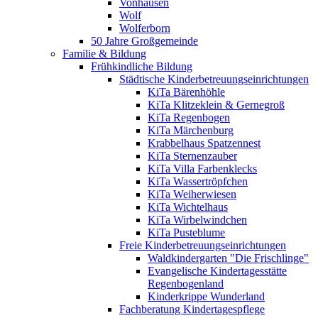
Vonhausen
Wolf
Wolferborn
50 Jahre Großgemeinde
Familie & Bildung
Frühkindliche Bildung
Städtische Kinderbetreuungseinrichtungen
KiTa Bärenhöhle
KiTa Klitzeklein & Gernegroß
KiTa Regenbogen
KiTa Märchenburg
Krabbelhaus Spatzennest
KiTa Sternenzauber
KiTa Villa Farbenklecks
KiTa Wassertröpfchen
KiTa Weiherwiesen
KiTa Wichtelhaus
KiTa Wirbelwindchen
KiTa Pusteblume
Freie Kinderbetreuungseinrichtungen
Waldkindergarten "Die Frischlinge"
Evangelische Kindertagesstätte
Regenbogenland
Kinderkrippe Wunderland
Fachberatung Kindertagespflege