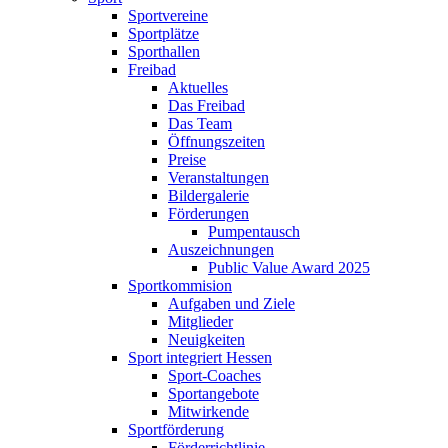
Sportvereine
Sportplätze
Sporthallen
Freibad
Aktuelles
Das Freibad
Das Team
Öffnungszeiten
Preise
Veranstaltungen
Bildergalerie
Förderungen
Pumpentausch
Auszeichnungen
Public Value Award 2025
Sportkommision
Aufgaben und Ziele
Mitglieder
Neuigkeiten
Sport integriert Hessen
Sport-Coaches
Sportangebote
Mitwirkende
Sportförderung
Förderrichtlinie