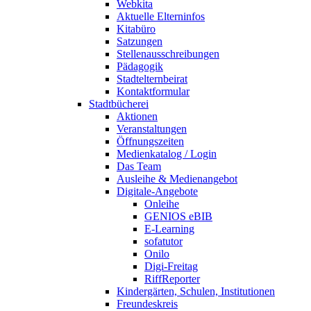
Webkita
Aktuelle Elterninfos
Kitabüro
Satzungen
Stellenausschreibungen
Pädagogik
Stadtelternbeirat
Kontaktformular
Stadtbücherei
Aktionen
Veranstaltungen
Öffnungszeiten
Medienkatalog / Login
Das Team
Ausleihe & Medienangebot
Digitale-Angebote
Onleihe
GENIOS eBIB
E-Learning
sofatutor
Onilo
Digi-Freitag
RiffReporter
Kindergärten, Schulen, Institutionen
Freundeskreis