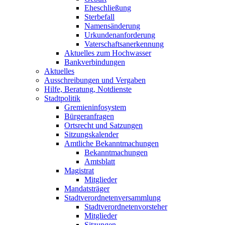
Eheschließung
Sterbefall
Namensänderung
Urkundenanforderung
Vaterschaftsanerkennung
Aktuelles zum Hochwasser
Bankverbindungen
Aktuelles
Ausschreibungen und Vergaben
Hilfe, Beratung, Notdienste
Stadtpolitik
Gremieninfosystem
Bürgeranfragen
Ortsrecht und Satzungen
Sitzungskalender
Amtliche Bekanntmachungen
Bekanntmachungen
Amtsblatt
Magistrat
Mitglieder
Mandatsträger
Stadtverordnetenversammlung
Stadtverordnetenvorsteher
Mitglieder
Sitzungen