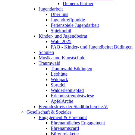
Demenz Partner
Jugendarbeit
Über uns
Jugendtreffpunkte
Ferienspiele Jugendarbeit
Spielmobil
Kinder- und Jugendbeirat
Wahl 2025
FAQ - Kinder- und Jugendbeirat Büdingen
Schulen
Musik- und Kunstschule
Traumwald
Traumwald Büdingen
Leohütte
Wildpark
Sprudel
Walderlebnispfad
Erlebnisstreuobstwiese
ApfelArche
Freundeskreis der Stadtbücherei e.V.
Gesellschaft & Soziales
Engagement & Ehrenamt
Ehrenamtliches Engagement
Ehrenamtscard
Bürgerplakette