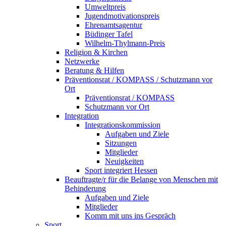
Umweltpreis
Jugendmotivationspreis
Ehrenamtsagentur
Büdinger Tafel
Wilhelm-Thylmann-Preis
Religion & Kirchen
Netzwerke
Beratung & Hilfen
Präventionsrat / KOMPASS / Schutzmann vor
Ort
Präventionsrat / KOMPASS
Schutzmann vor Ort
Integration
Integrationskommission
Aufgaben und Ziele
Sitzungen
Mitglieder
Neuigkeiten
Sport integriert Hessen
Beauftragte/r für die Belange von Menschen mit
Behinderung
Aufgaben und Ziele
Mitglieder
Komm mit uns ins Gespräch
Sport