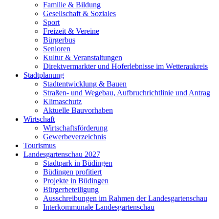
Familie & Bildung
Gesellschaft & Soziales
Sport
Freizeit & Vereine
Bürgerbus
Senioren
Kultur & Veranstaltungen
Direktvermarkter und Hoferlebnisse im Wetteraukreis
Stadtplanung
Stadtentwicklung & Bauen
Straßen- und Wegebau, Aufbruchrichtlinie und Antrag
Klimaschutz
Aktuelle Bauvorhaben
Wirtschaft
Wirtschaftsförderung
Gewerbeverzeichnis
Tourismus
Landesgartenschau 2027
Stadtpark in Büdingen
Büdingen profitiert
Projekte in Büdingen
Bürgerbeteiligung
Ausschreibungen im Rahmen der Landesgartenschau
Interkommunale Landesgartenschau