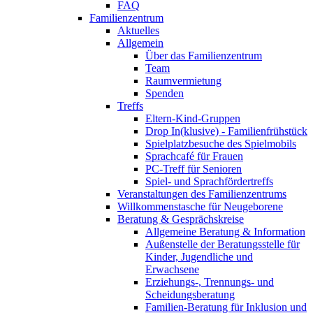
FAQ
Familienzentrum
Aktuelles
Allgemein
Über das Familienzentrum
Team
Raumvermietung
Spenden
Treffs
Eltern-Kind-Gruppen
Drop In(klusive) - Familienfrühstück
Spielplatzbesuche des Spielmobils
Sprachcafé für Frauen
PC-Treff für Senioren
Spiel- und Sprachfördertreffs
Veranstaltungen des Familienzentrums
Willkommenstasche für Neugeborene
Beratung & Gesprächskreise
Allgemeine Beratung & Information
Außenstelle der Beratungsstelle für
Kinder, Jugendliche und
Erwachsene
Erziehungs-, Trennungs- und
Scheidungsberatung
Familien-Beratung für Inklusion und