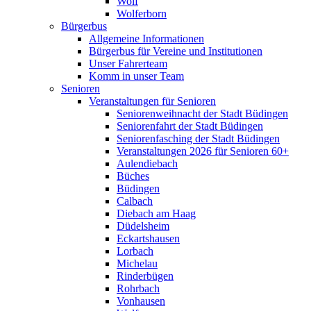
Wolf
Wolferborn
Bürgerbus
Allgemeine Informationen
Bürgerbus für Vereine und Institutionen
Unser Fahrerteam
Komm in unser Team
Senioren
Veranstaltungen für Senioren
Seniorenweihnacht der Stadt Büdingen
Seniorenfahrt der Stadt Büdingen
Seniorenfasching der Stadt Büdingen
Veranstaltungen 2026 für Senioren 60+
Aulendiebach
Büches
Büdingen
Calbach
Diebach am Haag
Düdelsheim
Eckartshausen
Lorbach
Michelau
Rinderbügen
Rohrbach
Vonhausen