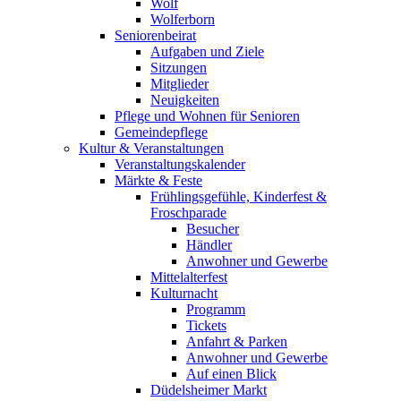
Wolf
Wolferborn
Seniorenbeirat
Aufgaben und Ziele
Sitzungen
Mitglieder
Neuigkeiten
Pflege und Wohnen für Senioren
Gemeindepflege
Kultur & Veranstaltungen
Veranstaltungskalender
Märkte & Feste
Frühlingsgefühle, Kinderfest &
Froschparade
Besucher
Händler
Anwohner und Gewerbe
Mittelalterfest
Kulturnacht
Programm
Tickets
Anfahrt & Parken
Anwohner und Gewerbe
Auf einen Blick
Düdelsheimer Markt