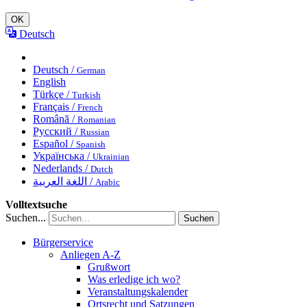
OK
Deutsch
Deutsch /
German
English
Türkçe /
Turkish
Français /
French
Română /
Romanian
Русский /
Russian
Español /
Spanish
Українська /
Ukrainian
Nederlands /
Dutch
اللغة العربية /
Arabic
Volltextsuche
Suchen...
Suchen
Bürgerservice
Anliegen A-Z
Grußwort
Was erledige ich wo?
Veranstaltungskalender
Ortsrecht und Satzungen