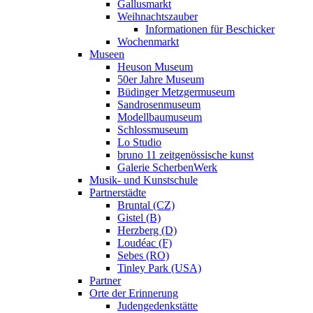
Gallusmarkt
Weihnachtszauber
Informationen für Beschicker
Wochenmarkt
Museen
Heuson Museum
50er Jahre Museum
Büdinger Metzgermuseum
Sandrosenmuseum
Modellbaumuseum
Schlossmuseum
Lo Studio
bruno 11 zeitgenössische kunst
Galerie ScherbenWerk
Musik- und Kunstschule
Partnerstädte
Bruntal (CZ)
Gistel (B)
Herzberg (D)
Loudéac (F)
Sebes (RO)
Tinley Park (USA)
Partner
Orte der Erinnerung
Judengedenkstätte