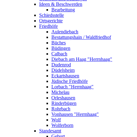
Ideen & Beschwerden
Bearbeitung
Schiedsstelle
Ortsgerichte
Friedhöfe
Aulendiebach
Bestattungshain / Waldfriedhof
Büches
Büdingen
Calbach
Diebach am Haag "Herrnhaag"
Dudenrod
Düdelsheim
Eckartshausen
Jüdische Friedhöfe
Lorbach "Herrnhaag"
Michelau
Orleshausen
Rinderbügen
Rohrbach
Vonhausen "Herrnhaag"
Wolf
Wolferborn
Standesamt
Geburt