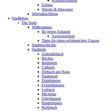
Schadstoffmobil
Erdgas
Wasser & Abwasser
Jahresabschlüsse
Stadtleben
Die Stadt
Willkommen
Ihr neues Zuhause
Ausgezeichnet
Tipps für einen erfolgreichen Umzug
Stadtgeschichte
Stadtteile
Aulendiebach
Büches
Büdingen
Calbach
Diebach am Haag
Dudenrod
Düdelsheim
Eckartshausen
Lorbach
Michelau
Orleshausen
Rinderbügen
Rohrbach