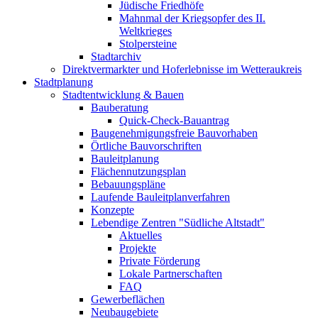
Jüdische Friedhöfe
Mahnmal der Kriegsopfer des II.
Weltkrieges
Stolpersteine
Stadtarchiv
Direktvermarkter und Hoferlebnisse im Wetteraukreis
Stadtplanung
Stadtentwicklung & Bauen
Bauberatung
Quick-Check-Bauantrag
Baugenehmigungsfreie Bauvorhaben
Örtliche Bauvorschriften
Bauleitplanung
Flächennutzungsplan
Bebauungspläne
Laufende Bauleitplanverfahren
Konzepte
Lebendige Zentren "Südliche Altstadt"
Aktuelles
Projekte
Private Förderung
Lokale Partnerschaften
FAQ
Gewerbeflächen
Neubaugebiete