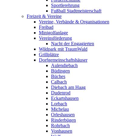
Sportlerehrung
Fußball Stadtmeisterschaft
Freizeit & Vereine
Vereine, Verbände & Organisationen
Freibad
Minigolfanlage
Vereinsförderung
Nacht der Engagierten
Wildpark mit TraumWald
Grillplätze
Dorfgemeinschaftshäuser
Aulendiebach
Büdingen
Büches
Calbach
Diebach am Haag
Dudenrod
Eckartshausen
Lorbach
Michelau
Orleshausen
Rinderbügen
Rohrbach
Vonhausen