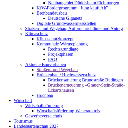
Neubaugebiet Düdelsheim Eichmorgen
KfW-Förderprogramm "Jung kauft Alt"
Breitbandausbau
Deutsche Giganetz
Digitale Grundwassermessstellen
Straßen- und Wegebau, Aufbruchrichtlinie und Antrag
Klimaschutz
Klimaschutzkonzept
Kommunale Wärmeplanung
Rechtsgrundlage
Projektphasen
FAQ
Aktuelle Bauvorhaben
Straßen- und Wegebau
Brückenbau / Hochwasserschutz
Brückensanierung Brunostraße Büdingen
Brückenerneuerung »Grauer-Stein-Straße«
Eckartshausen
Hochbau
Wirtschaft
Wirtschaftsförderung
Wirtschaftsförderung Wetteraukreis
Gewerbeverzeichnis
Tourismus
Landesgartenschau 2027