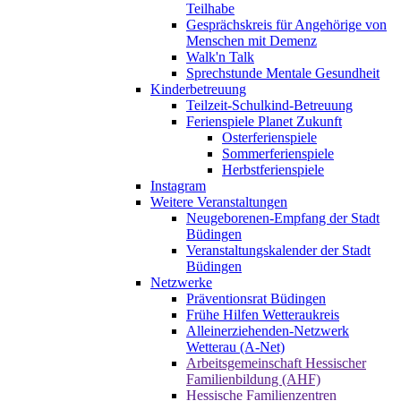
Teilhabe
Gesprächskreis für Angehörige von
Menschen mit Demenz
Walk'n Talk
Sprechstunde Mentale Gesundheit
Kinderbetreuung
Teilzeit-Schulkind-Betreuung
Ferienspiele Planet Zukunft
Osterferienspiele
Sommerferienspiele
Herbstferienspiele
Instagram
Weitere Veranstaltungen
Neugeborenen-Empfang der Stadt
Büdingen
Veranstaltungskalender der Stadt
Büdingen
Netzwerke
Präventionsrat Büdingen
Frühe Hilfen Wetteraukreis
Alleinerziehenden-Netzwerk
Wetterau (A-Net)
Arbeitsgemeinschaft Hessischer
Familienbildung (AHF)
Hessische Familienzentren