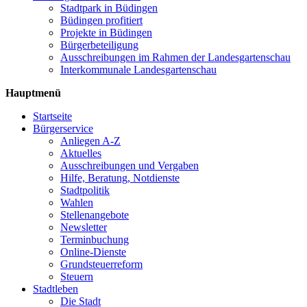
Stadtpark in Büdingen
Büdingen profitiert
Projekte in Büdingen
Bürgerbeteiligung
Ausschreibungen im Rahmen der Landesgartenschau
Interkommunale Landesgartenschau
Hauptmenü
Startseite
Bürgerservice
Anliegen A-Z
Aktuelles
Ausschreibungen und Vergaben
Hilfe, Beratung, Notdienste
Stadtpolitik
Wahlen
Stellenangebote
Newsletter
Terminbuchung
Online-Dienste
Grundsteuerreform
Steuern
Stadtleben
Die Stadt