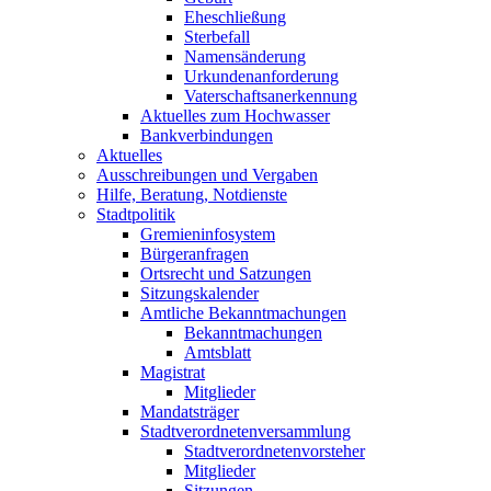
Eheschließung
Sterbefall
Namensänderung
Urkundenanforderung
Vaterschaftsanerkennung
Aktuelles zum Hochwasser
Bankverbindungen
Aktuelles
Ausschreibungen und Vergaben
Hilfe, Beratung, Notdienste
Stadtpolitik
Gremieninfosystem
Bürgeranfragen
Ortsrecht und Satzungen
Sitzungskalender
Amtliche Bekanntmachungen
Bekanntmachungen
Amtsblatt
Magistrat
Mitglieder
Mandatsträger
Stadtverordnetenversammlung
Stadtverordnetenvorsteher
Mitglieder
Sitzungen