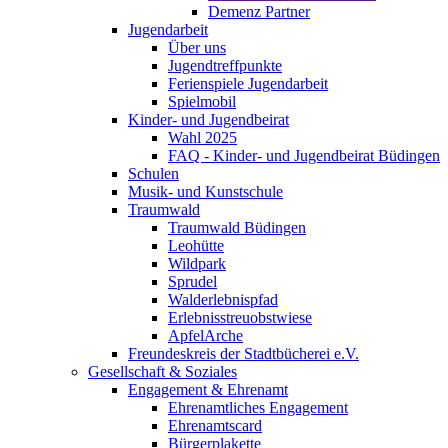
Demenz Partner
Jugendarbeit
Über uns
Jugendtreffpunkte
Ferienspiele Jugendarbeit
Spielmobil
Kinder- und Jugendbeirat
Wahl 2025
FAQ - Kinder- und Jugendbeirat Büdingen
Schulen
Musik- und Kunstschule
Traumwald
Traumwald Büdingen
Leohütte
Wildpark
Sprudel
Walderlebnispfad
Erlebnisstreuobstwiese
ApfelArche
Freundeskreis der Stadtbücherei e.V.
Gesellschaft & Soziales
Engagement & Ehrenamt
Ehrenamtliches Engagement
Ehrenamtscard
Bürgerplakette