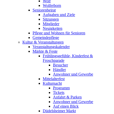
Wolf
Wolferborn
Seniorenbeirat
Aufgaben und Ziele
Sitzungen
Mitglieder
Neuigkeiten
Pflege und Wohnen für Senioren
Gemeindepflege
Kultur & Veranstaltungen
Veranstaltungskalender
Märkte & Feste
Frühlingsgefühle, Kinderfest &
Froschparade
Besucher
Händler
Anwohner und Gewerbe
Mittelalterfest
Kulturnacht
Programm
Tickets
Anfahrt & Parken
Anwohner und Gewerbe
Auf einen Blick
Düdelsheimer Markt