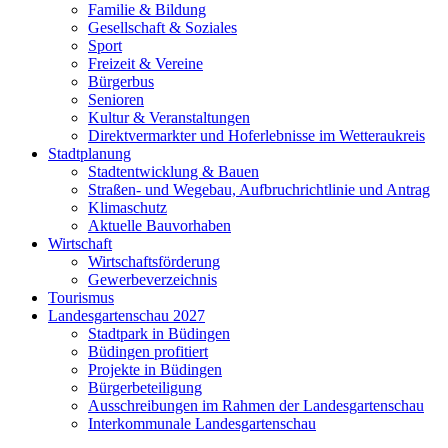
Familie & Bildung
Gesellschaft & Soziales
Sport
Freizeit & Vereine
Bürgerbus
Senioren
Kultur & Veranstaltungen
Direktvermarkter und Hoferlebnisse im Wetteraukreis
Stadtplanung
Stadtentwicklung & Bauen
Straßen- und Wegebau, Aufbruchrichtlinie und Antrag
Klimaschutz
Aktuelle Bauvorhaben
Wirtschaft
Wirtschaftsförderung
Gewerbeverzeichnis
Tourismus
Landesgartenschau 2027
Stadtpark in Büdingen
Büdingen profitiert
Projekte in Büdingen
Bürgerbeteiligung
Ausschreibungen im Rahmen der Landesgartenschau
Interkommunale Landesgartenschau