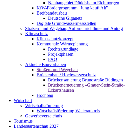
Neubaugebiet Düdelsheim Eichmorgen
KfW-Förderprogramm "Jung kauft Alt"
Breitbandausbau
Deutsche Giganetz
Digitale Grundwassermessstellen
Straßen- und Wegebau, Aufbruchrichtlinie und Antrag
Klimaschutz
Klimaschutzkonzept
Kommunale Wärmeplanung
Rechtsgrundlage
Projektphasen
FAQ
Aktuelle Bauvorhaben
Straßen- und Wegebau
Brückenbau / Hochwasserschutz
Brückensanierung Brunostraße Büdingen
Brückenerneuerung »Grauer-Stein-Straße«
Eckartshausen
Hochbau
Wirtschaft
Wirtschaftsförderung
Wirtschaftsförderung Wetteraukreis
Gewerbeverzeichnis
Tourismus
Landesgartenschau 2027