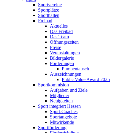
Sportvereine
Sportplätze
Sporthallen
Freibad
Aktuelles
Das Freibad
Das Team
Öffnungszeiten
Preise
Veranstaltungen
Bildergalerie
Förderungen
Pumpentausch
Auszeichnungen
Public Value Award 2025
Sportkommision
Aufgaben und Ziele
Mitglieder
Neuigkeiten
Sport integriert Hessen
Sport-Coaches
Sportangebote
Mitwirkende
Sportförderung
Förderrichtlinie