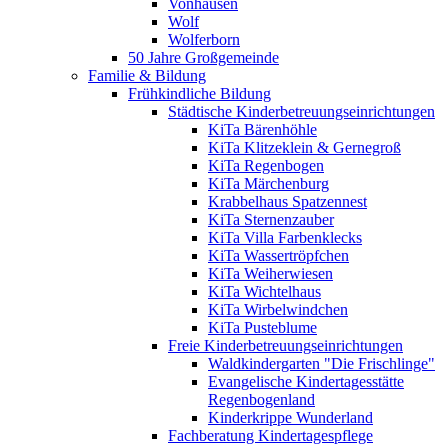
Vonhausen
Wolf
Wolferborn
50 Jahre Großgemeinde
Familie & Bildung
Frühkindliche Bildung
Städtische Kinderbetreuungseinrichtungen
KiTa Bärenhöhle
KiTa Klitzeklein & Gernegroß
KiTa Regenbogen
KiTa Märchenburg
Krabbelhaus Spatzennest
KiTa Sternenzauber
KiTa Villa Farbenklecks
KiTa Wassertröpfchen
KiTa Weiherwiesen
KiTa Wichtelhaus
KiTa Wirbelwindchen
KiTa Pusteblume
Freie Kinderbetreuungseinrichtungen
Waldkindergarten "Die Frischlinge"
Evangelische Kindertagesstätte
Regenbogenland
Kinderkrippe Wunderland
Fachberatung Kindertagespflege