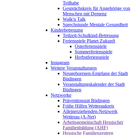
Teilhabe
Gesprächskreis für Angehörige von
Menschen mit Demenz
Walk'n Talk
Sprechstunde Mentale Gesundheit
Kinderbetreuung
Teilzeit-Schulkind-Betreuung
Ferienspiele Planet Zukunft
Osterferienspiele
Sommerferienspiele
Herbstferienspiele
Instagram
Weitere Veranstaltungen
Neugeborenen-Empfang der Stadt
Büdingen
Veranstaltungskalender der Stadt
Büdingen
Netzwerke
Präventionsrat Büdingen
Frühe Hilfen Wetteraukreis
Alleinerziehenden-Netzwerk
Wetterau (A-Net)
Arbeitsgemeinschaft Hessischer
Familienbildung (AHF)
Hessische Familienzentren