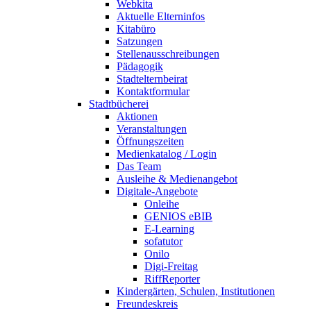
Webkita
Aktuelle Elterninfos
Kitabüro
Satzungen
Stellenausschreibungen
Pädagogik
Stadtelternbeirat
Kontaktformular
Stadtbücherei
Aktionen
Veranstaltungen
Öffnungszeiten
Medienkatalog / Login
Das Team
Ausleihe & Medienangebot
Digitale-Angebote
Onleihe
GENIOS eBIB
E-Learning
sofatutor
Onilo
Digi-Freitag
RiffReporter
Kindergärten, Schulen, Institutionen
Freundeskreis