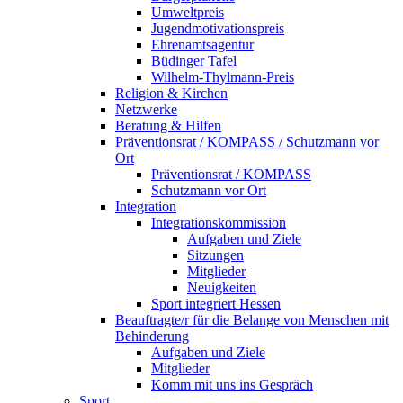
Umweltpreis
Jugendmotivationspreis
Ehrenamtsagentur
Büdinger Tafel
Wilhelm-Thylmann-Preis
Religion & Kirchen
Netzwerke
Beratung & Hilfen
Präventionsrat / KOMPASS / Schutzmann vor
Ort
Präventionsrat / KOMPASS
Schutzmann vor Ort
Integration
Integrationskommission
Aufgaben und Ziele
Sitzungen
Mitglieder
Neuigkeiten
Sport integriert Hessen
Beauftragte/r für die Belange von Menschen mit
Behinderung
Aufgaben und Ziele
Mitglieder
Komm mit uns ins Gespräch
Sport