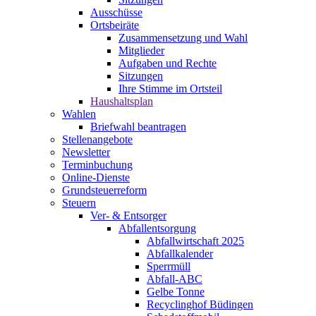
Ausschüsse
Ortsbeiräte
Zusammensetzung und Wahl
Mitglieder
Aufgaben und Rechte
Sitzungen
Ihre Stimme im Ortsteil
Haushaltsplan
Wahlen
Briefwahl beantragen
Stellenangebote
Newsletter
Terminbuchung
Online-Dienste
Grundsteuerreform
Steuern
Ver- & Entsorger
Abfallentsorgung
Abfallwirtschaft 2025
Abfallkalender
Sperrmüll
Abfall-ABC
Gelbe Tonne
Recyclinghof Büdingen