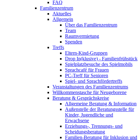
FAQ
Familienzentrum
Aktuelles
Allgemein
Über das Familienzentrum
Team
Raumvermietung
Spenden
Treffs
Eltern-Kind-Gruppen
Drop In(klusive) - Familienfrühstück
Spielplatzbesuche des Spielmobils
Sprachcafé für Frauen
PC-Treff für Senioren
Spiel- und Sprachfördertreffs
Veranstaltungen des Familienzentrums
Willkommenstasche für Neugeborene
Beratung & Gesprächskreise
Allgemeine Beratung & Information
Außenstelle der Beratungsstelle für
Kinder, Jugendliche und
Erwachsene
Erziehungs-, Trennungs- und
Scheidungsberatung
Familien-Beratung für Inklusion und