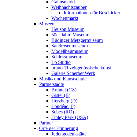
Gallusmarkt
Weihnachtszauber
Informationen für Beschicker
Wochenmarkt
Museen
Heuson Museum
50er Jahre Museum
Büdinger Metzgermuseum
Sandrosenmuseum
Modellbaumuseum
Schlossmuseum
Lo Studio
bruno 11 zeitgenössische kunst
Galerie ScherbenWerk
Musik- und Kunstschule
Partnerstädte
Bruntal (CZ)
Gistel (B)
Herzberg (D)
Loudéac (F)
Sebes (RO)
Tinley Park (USA)
Partner
Orte der Erinnerung
Judengedenkstätte