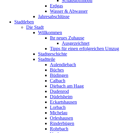
Schadstoffmobil
Erdgas
Wasser & Abwasser
Jahresabschlüsse
Stadtleben
Die Stadt
Willkommen
Ihr neues Zuhause
Ausgezeichnet
Tipps für einen erfolgreichen Umzug
Stadtgeschichte
Stadtteile
Aulendiebach
Büches
Büdingen
Calbach
Diebach am Haag
Dudenrod
Düdelsheim
Eckartshausen
Lorbach
Michelau
Orleshausen
Rinderbügen
Rohrbach