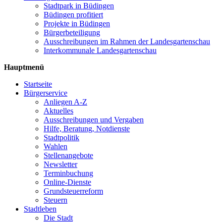
Stadtpark in Büdingen
Büdingen profitiert
Projekte in Büdingen
Bürgerbeteiligung
Ausschreibungen im Rahmen der Landesgartenschau
Interkommunale Landesgartenschau
Hauptmenü
Startseite
Bürgerservice
Anliegen A-Z
Aktuelles
Ausschreibungen und Vergaben
Hilfe, Beratung, Notdienste
Stadtpolitik
Wahlen
Stellenangebote
Newsletter
Terminbuchung
Online-Dienste
Grundsteuerreform
Steuern
Stadtleben
Die Stadt