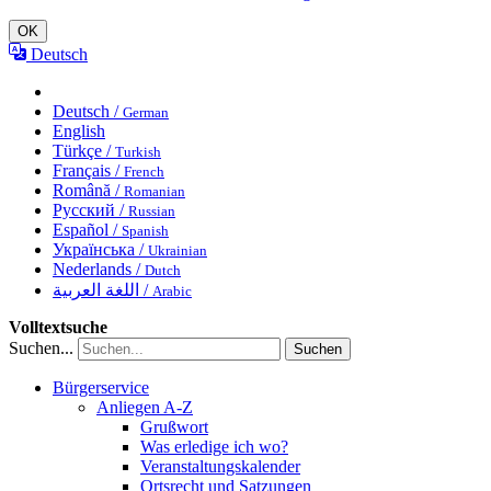
OK
Deutsch
Deutsch /
German
English
Türkçe /
Turkish
Français /
French
Română /
Romanian
Русский /
Russian
Español /
Spanish
Українська /
Ukrainian
Nederlands /
Dutch
اللغة العربية /
Arabic
Volltextsuche
Suchen...
Suchen
Bürgerservice
Anliegen A-Z
Grußwort
Was erledige ich wo?
Veranstaltungskalender
Ortsrecht und Satzungen