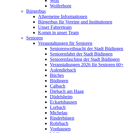
Wolf
Wolferborn
Bürgerbus
Allgemeine Informationen
Bürgerbus für Vereine und Institutionen
Unser Fahrerteam
Komm in unser Team
Senioren
Veranstaltungen für Senioren
Seniorenweihnacht der Stadt Büdingen
Seniorenfahrt der Stadt Büdingen
Seniorenfasching der Stadt Büdingen
Veranstaltungen 2026 für Senioren 60+
Aulendiebach
Büches
Büdingen
Calbach
Diebach am Haag
Düdelsheim
Eckartshausen
Lorbach
Michelau
Rinderbügen
Rohrbach
Vonhausen