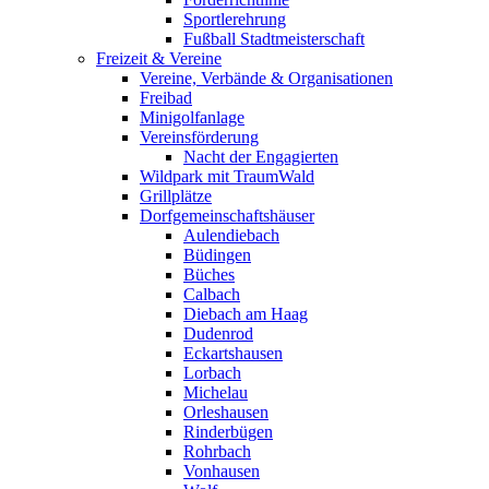
Sportlerehrung
Fußball Stadtmeisterschaft
Freizeit & Vereine
Vereine, Verbände & Organisationen
Freibad
Minigolfanlage
Vereinsförderung
Nacht der Engagierten
Wildpark mit TraumWald
Grillplätze
Dorfgemeinschaftshäuser
Aulendiebach
Büdingen
Büches
Calbach
Diebach am Haag
Dudenrod
Eckartshausen
Lorbach
Michelau
Orleshausen
Rinderbügen
Rohrbach
Vonhausen