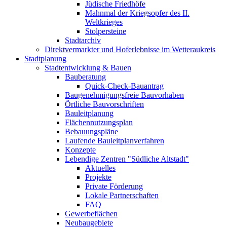
Jüdische Friedhöfe
Mahnmal der Kriegsopfer des II.
Weltkrieges
Stolpersteine
Stadtarchiv
Direktvermarkter und Hoferlebnisse im Wetteraukreis
Stadtplanung
Stadtentwicklung & Bauen
Bauberatung
Quick-Check-Bauantrag
Baugenehmigungsfreie Bauvorhaben
Örtliche Bauvorschriften
Bauleitplanung
Flächennutzungsplan
Bebauungspläne
Laufende Bauleitplanverfahren
Konzepte
Lebendige Zentren "Südliche Altstadt"
Aktuelles
Projekte
Private Förderung
Lokale Partnerschaften
FAQ
Gewerbeflächen
Neubaugebiete