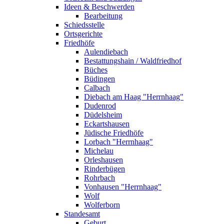
Ideen & Beschwerden
Bearbeitung
Schiedsstelle
Ortsgerichte
Friedhöfe
Aulendiebach
Bestattungshain / Waldfriedhof
Büches
Büdingen
Calbach
Diebach am Haag "Herrnhaag"
Dudenrod
Düdelsheim
Eckartshausen
Jüdische Friedhöfe
Lorbach "Herrnhaag"
Michelau
Orleshausen
Rinderbügen
Rohrbach
Vonhausen "Herrnhaag"
Wolf
Wolferborn
Standesamt
Geburt