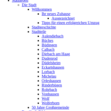
Stadtleben
Die Stadt
Willkommen
Ihr neues Zuhause
Ausgezeichnet
Tipps für einen erfolgreichen Umzug
Stadtgeschichte
Stadtteile
Aulendiebach
Büches
Büdingen
Calbach
Diebach am Haag
Dudenrod
Düdelsheim
Eckartshausen
Lorbach
Michelau
Orleshausen
Rinderbügen
Rohrbach
Vonhausen
Wolf
Wolferborn
50 Jahre Großgemeinde