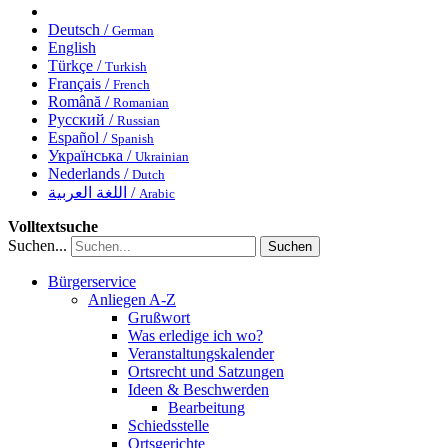
Deutsch /
German
English
Türkçe /
Turkish
Français /
French
Română /
Romanian
Русский /
Russian
Español /
Spanish
Українська /
Ukrainian
Nederlands /
Dutch
اللغة العربية /
Arabic
Volltextsuche
Suchen...
Suchen
Bürgerservice
Anliegen A-Z
Grußwort
Was erledige ich wo?
Veranstaltungskalender
Ortsrecht und Satzungen
Ideen & Beschwerden
Bearbeitung
Schiedsstelle
Ortsgerichte