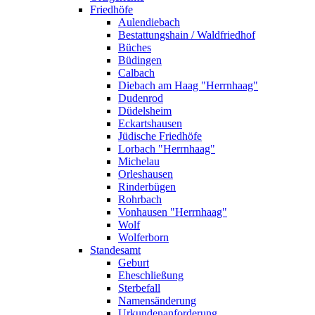
Friedhöfe
Aulendiebach
Bestattungshain / Waldfriedhof
Büches
Büdingen
Calbach
Diebach am Haag "Herrnhaag"
Dudenrod
Düdelsheim
Eckartshausen
Jüdische Friedhöfe
Lorbach "Herrnhaag"
Michelau
Orleshausen
Rinderbügen
Rohrbach
Vonhausen "Herrnhaag"
Wolf
Wolferborn
Standesamt
Geburt
Eheschließung
Sterbefall
Namensänderung
Urkundenanforderung