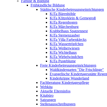
Familie & Bildung
Frühkindliche Bildung
Städtische Kinderbetreuungseinrichtungen
KiTa Bärenhöhle
KiTa Klitzeklein & Gernegroß
KiTa Regenbogen
KiTa Märchenburg
Krabbelhaus Spatzennest
KiTa Sternenzauber
KiTa Villa Farbenklecks
KiTa Wassertröpfchen
KiTa Weiherwiesen
KiTa Wichtelhaus
KiTa Wirbelwindchen
KiTa Pusteblume
Freie Kinderbetreuungseinrichtungen
Waldkindergarten "Die Frischlinge"
Evangelische Kindertagesstätte Rege
Kinderkrippe Wunderland
Fachberatung Kindertagespflege
Webkita
Aktuelle Elterninfos
Kitabüro
Satzungen
Stellenausschreibungen