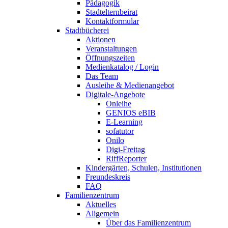
Pädagogik
Stadtelternbeirat
Kontaktformular
Stadtbücherei
Aktionen
Veranstaltungen
Öffnungszeiten
Medienkatalog / Login
Das Team
Ausleihe & Medienangebot
Digitale-Angebote
Onleihe
GENIOS eBIB
E-Learning
sofatutor
Onilo
Digi-Freitag
RiffReporter
Kindergärten, Schulen, Institutionen
Freundeskreis
FAQ
Familienzentrum
Aktuelles
Allgemein
Über das Familienzentrum