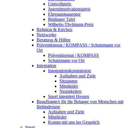
Umweltpreis
Jugendmotivationspreis
Ehrenamtsagentur
Büdinger Tafel
Wilhelm-Thylmann-Preis
Religion & Kirchen
Netzwerke
Beratung & Hilfen
Präventionsrat / KOMPASS / Schutzmann vor
Ort
Präventionsrat / KOMPASS
Schutzmann vor Ort
Integration
Integrationskommission
Aufgaben und Ziele
Sitzungen
Mitglieder
Neuigkeiten
Sport integriert Hessen
Beauftragte/r für die Belange von Menschen mit
Behinderung
Aufgaben und Ziele
Mitglieder
Komm mit uns ins Gespräch
Sport