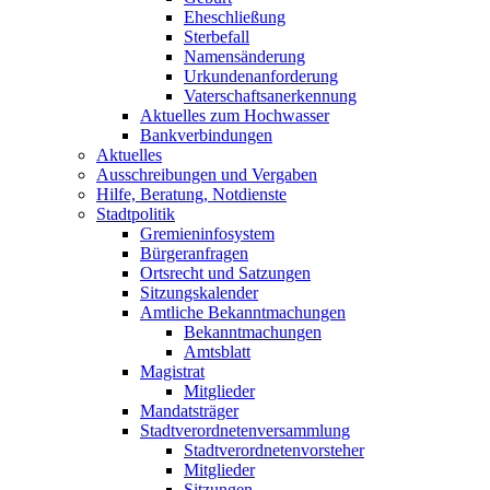
Eheschließung
Sterbefall
Namensänderung
Urkundenanforderung
Vaterschaftsanerkennung
Aktuelles zum Hochwasser
Bankverbindungen
Aktuelles
Ausschreibungen und Vergaben
Hilfe, Beratung, Notdienste
Stadtpolitik
Gremieninfosystem
Bürgeranfragen
Ortsrecht und Satzungen
Sitzungskalender
Amtliche Bekanntmachungen
Bekanntmachungen
Amtsblatt
Magistrat
Mitglieder
Mandatsträger
Stadtverordnetenversammlung
Stadtverordnetenvorsteher
Mitglieder
Sitzungen