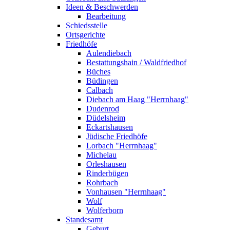
Ideen & Beschwerden
Bearbeitung
Schiedsstelle
Ortsgerichte
Friedhöfe
Aulendiebach
Bestattungshain / Waldfriedhof
Büches
Büdingen
Calbach
Diebach am Haag "Herrnhaag"
Dudenrod
Düdelsheim
Eckartshausen
Jüdische Friedhöfe
Lorbach "Herrnhaag"
Michelau
Orleshausen
Rinderbügen
Rohrbach
Vonhausen "Herrnhaag"
Wolf
Wolferborn
Standesamt
Geburt