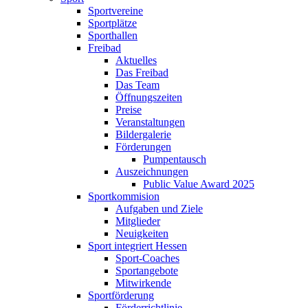
Sportvereine
Sportplätze
Sporthallen
Freibad
Aktuelles
Das Freibad
Das Team
Öffnungszeiten
Preise
Veranstaltungen
Bildergalerie
Förderungen
Pumpentausch
Auszeichnungen
Public Value Award 2025
Sportkommision
Aufgaben und Ziele
Mitglieder
Neuigkeiten
Sport integriert Hessen
Sport-Coaches
Sportangebote
Mitwirkende
Sportförderung
Förderrichtlinie