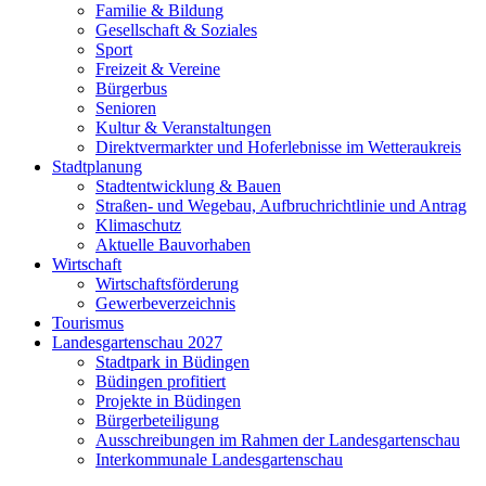
Familie & Bildung
Gesellschaft & Soziales
Sport
Freizeit & Vereine
Bürgerbus
Senioren
Kultur & Veranstaltungen
Direktvermarkter und Hoferlebnisse im Wetteraukreis
Stadtplanung
Stadtentwicklung & Bauen
Straßen- und Wegebau, Aufbruchrichtlinie und Antrag
Klimaschutz
Aktuelle Bauvorhaben
Wirtschaft
Wirtschaftsförderung
Gewerbeverzeichnis
Tourismus
Landesgartenschau 2027
Stadtpark in Büdingen
Büdingen profitiert
Projekte in Büdingen
Bürgerbeteiligung
Ausschreibungen im Rahmen der Landesgartenschau
Interkommunale Landesgartenschau