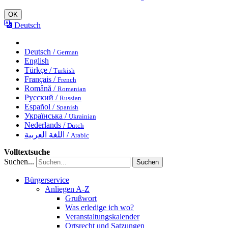
OK
Deutsch
Deutsch /
German
English
Türkçe /
Turkish
Français /
French
Română /
Romanian
Русский /
Russian
Español /
Spanish
Українська /
Ukrainian
Nederlands /
Dutch
اللغة العربية /
Arabic
Volltextsuche
Suchen...
Suchen
Bürgerservice
Anliegen A-Z
Grußwort
Was erledige ich wo?
Veranstaltungskalender
Ortsrecht und Satzungen