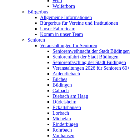
Wolf
Wolferborn
Bürgerbus
Allgemeine Informationen
Bürgerbus für Vereine und Institutionen
Unser Fahrerteam
Komm in unser Team
Senioren
Veranstaltungen für Senioren
Seniorenweihnacht der Stadt Büdingen
Seniorenfahrt der Stadt Büdingen
Seniorenfasching der Stadt Büdingen
Veranstaltungen 2026 für Senioren 60+
Aulendiebach
Büches
Büdingen
Calbach
Diebach am Haag
Düdelsheim
Eckartshausen
Lorbach
Michelau
Rinderbügen
Rohrbach
Vonhausen