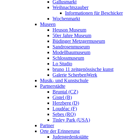
Gallusmarkt
Weihnachtszauber
Informationen für Beschicker
Wochenmarkt
Museen
Heuson Museum
50er Jahre Museum
Büdinger Metzgermuseum
Sandrosenmuseum
Modellbaumuseum
Schlossmuseum
Lo Studio
bruno 11 zeitgenössische kunst
Galerie ScherbenWerk
Musik- und Kunstschule
Partnerstädte
Bruntal (CZ)
Gistel (B)
Herzberg (D)
Loudéac (F)
Sebes (RO)
Tinley Park (USA)
Partner
Orte der Erinnerung
Judengedenkstätte