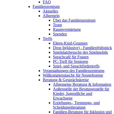
FAQ
Familienzentrum
Aktuelles
Allgemein
Über das Familienzentrum
Team
Raumvermietung
Spenden
Treffs
Eltern-Kind-Gruppen
Drop In(klusive) - Familienfrühstück
Spielplatzbesuche des Spielmobils
Sprachcafé für Frauen
PC-Treff für Senioren
Spiel- und Sprachfördertreffs
Veranstaltungen des Familienzentrums
Willkommenstasche für Neugeborene
Beratung & Gesprächskreise
Allgemeine Beratung & Information
Außenstelle der Beratungsstelle für
Kinder, Jugendliche und
Erwachsene
Erziehungs-, Trennungs- und
Scheidungsberatung
Familien-Beratung für Inklusion und