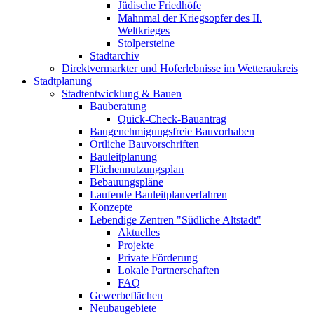
Jüdische Friedhöfe
Mahnmal der Kriegsopfer des II.
Weltkrieges
Stolpersteine
Stadtarchiv
Direktvermarkter und Hoferlebnisse im Wetteraukreis
Stadtplanung
Stadtentwicklung & Bauen
Bauberatung
Quick-Check-Bauantrag
Baugenehmigungsfreie Bauvorhaben
Örtliche Bauvorschriften
Bauleitplanung
Flächennutzungsplan
Bebauungspläne
Laufende Bauleitplanverfahren
Konzepte
Lebendige Zentren "Südliche Altstadt"
Aktuelles
Projekte
Private Förderung
Lokale Partnerschaften
FAQ
Gewerbeflächen
Neubaugebiete