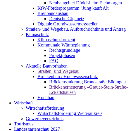
Neubaugebiet Düdelsheim Eichmorgen
KfW-Förderprogramm "Jung kauft Alt"
Breitbandausbau
Deutsche Giganetz
Digitale Grundwassermessstellen
Straßen- und Wegebau, Aufbruchrichtlinie und Antrag
Klimaschutz
Klimaschutzkonzept
Kommunale Wärmeplanung
Rechtsgrundlage
Projektphasen
FAQ
Aktuelle Bauvorhaben
Straßen- und Wegebau
Brückenbau / Hochwasserschutz
Brückensanierung Brunostraße Büdingen
Brückenerneuerung »Grauer-Stein-Straße«
Eckartshausen
Hochbau
Wirtschaft
Wirtschaftsförderung
Wirtschaftsförderung Wetteraukreis
Gewerbeverzeichnis
Tourismus
Landesgartenschau 2027