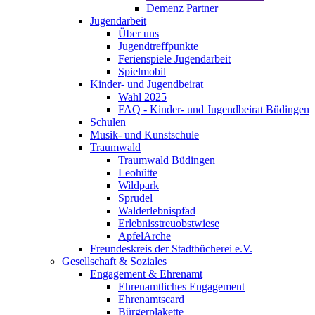
Demenz Partner
Jugendarbeit
Über uns
Jugendtreffpunkte
Ferienspiele Jugendarbeit
Spielmobil
Kinder- und Jugendbeirat
Wahl 2025
FAQ - Kinder- und Jugendbeirat Büdingen
Schulen
Musik- und Kunstschule
Traumwald
Traumwald Büdingen
Leohütte
Wildpark
Sprudel
Walderlebnispfad
Erlebnisstreuobstwiese
ApfelArche
Freundeskreis der Stadtbücherei e.V.
Gesellschaft & Soziales
Engagement & Ehrenamt
Ehrenamtliches Engagement
Ehrenamtscard
Bürgerplakette