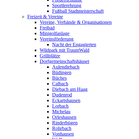
Sportlerehrung
Fußball Stadtmeisterschaft
Freizeit & Vereine
Vereine, Verbände & Organisationen
Freibad
Minigolfanlage
Vereinsförderung
Nacht der Engagierten
Wildpark mit TraumWald
Grillplätze
Dorfgemeinschaftshäuser
Aulendiebach
Büdingen
Büches
Calbach
Diebach am Haag
Dudenrod
Eckartshausen
Lorbach
Michelau
Orleshausen
Rinderbügen
Rohrbach
Vonhausen