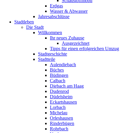
Schadstoffmobil
Erdgas
Wasser & Abwasser
Jahresabschlüsse
Stadtleben
Die Stadt
Willkommen
Ihr neues Zuhause
Ausgezeichnet
Tipps für einen erfolgreichen Umzug
Stadtgeschichte
Stadtteile
Aulendiebach
Büches
Büdingen
Calbach
Diebach am Haag
Dudenrod
Düdelsheim
Eckartshausen
Lorbach
Michelau
Orleshausen
Rinderbügen
Rohrbach