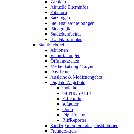
Webkita
Aktuelle Elterninfos
Kitabüro
Satzungen
Stellenausschreibungen
Pädagogik
Stadtelternbeirat
Kontaktformular
Stadtbücherei
Aktionen
Veranstaltungen
Öffnungszeiten
Medienkatalog / Login
Das Team
Ausleihe & Medienangebot
Digitale-Angebote
Onleihe
GENIOS eBIB
E-Learning
sofatutor
Onilo
Digi-Freitag
RiffReporter
Kindergärten, Schulen, Institutionen
Freundeskreis