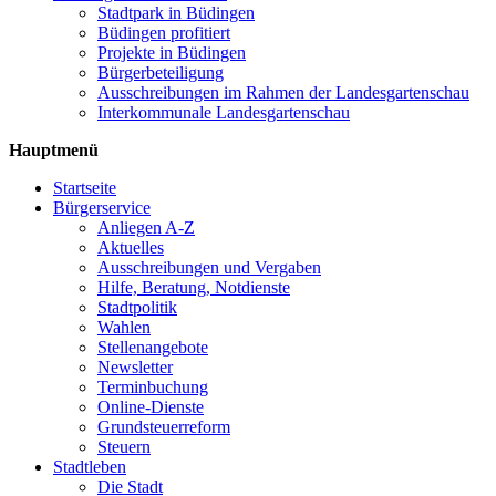
Stadtpark in Büdingen
Büdingen profitiert
Projekte in Büdingen
Bürgerbeteiligung
Ausschreibungen im Rahmen der Landesgartenschau
Interkommunale Landesgartenschau
Hauptmenü
Startseite
Bürgerservice
Anliegen A-Z
Aktuelles
Ausschreibungen und Vergaben
Hilfe, Beratung, Notdienste
Stadtpolitik
Wahlen
Stellenangebote
Newsletter
Terminbuchung
Online-Dienste
Grundsteuerreform
Steuern
Stadtleben
Die Stadt