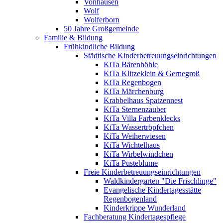
Vonhausen
Wolf
Wolferborn
50 Jahre Großgemeinde
Familie & Bildung
Frühkindliche Bildung
Städtische Kinderbetreuungseinrichtungen
KiTa Bärenhöhle
KiTa Klitzeklein & Gernegroß
KiTa Regenbogen
KiTa Märchenburg
Krabbelhaus Spatzennest
KiTa Sternenzauber
KiTa Villa Farbenklecks
KiTa Wassertröpfchen
KiTa Weiherwiesen
KiTa Wichtelhaus
KiTa Wirbelwindchen
KiTa Pusteblume
Freie Kinderbetreuungseinrichtungen
Waldkindergarten "Die Frischlinge"
Evangelische Kindertagesstätte
Regenbogenland
Kinderkrippe Wunderland
Fachberatung Kindertagespflege