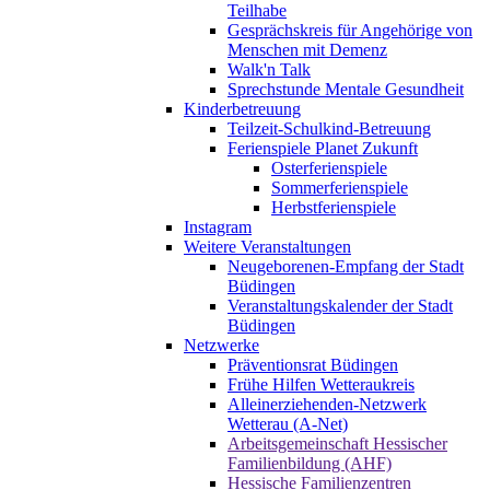
Teilhabe
Gesprächskreis für Angehörige von
Menschen mit Demenz
Walk'n Talk
Sprechstunde Mentale Gesundheit
Kinderbetreuung
Teilzeit-Schulkind-Betreuung
Ferienspiele Planet Zukunft
Osterferienspiele
Sommerferienspiele
Herbstferienspiele
Instagram
Weitere Veranstaltungen
Neugeborenen-Empfang der Stadt
Büdingen
Veranstaltungskalender der Stadt
Büdingen
Netzwerke
Präventionsrat Büdingen
Frühe Hilfen Wetteraukreis
Alleinerziehenden-Netzwerk
Wetterau (A-Net)
Arbeitsgemeinschaft Hessischer
Familienbildung (AHF)
Hessische Familienzentren