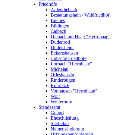
Friedhöfe
Aulendiebach
Bestattungshain / Waldfriedhof
Büches
Büdingen
Calbach
Diebach am Haag "Herrnhaag"
Dudenrod
Düdelsheim
Eckartshausen
Jüdische Friedhöfe
Lorbach "Herrnhaag"
Michelau
Orleshausen
Rinderbügen
Rohrbach
Vonhausen "Herrnhaag"
Wolf
Wolferborn
Standesamt
Geburt
Eheschließung
Sterbefall
Namensänderung
Urkundenanforderung