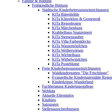
Familie & Bildung
Frühkindliche Bildung
Städtische Kinderbetreuungseinrichtungen
KiTa Bärenhöhle
KiTa Klitzeklein & Gernegroß
KiTa Regenbogen
KiTa Märchenburg
Krabbelhaus Spatzennest
KiTa Sternenzauber
KiTa Villa Farbenklecks
KiTa Wassertröpfchen
KiTa Weiherwiesen
KiTa Wichtelhaus
KiTa Wirbelwindchen
KiTa Pusteblume
Freie Kinderbetreuungseinrichtungen
Waldkindergarten "Die Frischlinge"
Evangelische Kindertagesstätte Rege
Kinderkrippe Wunderland
Fachberatung Kindertagespflege
Webkita
Aktuelle Elterninfos
Kitabüro
Satzungen
Stellenausschreibungen