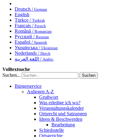
Deutsch /
German
English
Türkçe /
Turkish
Français /
French
Română /
Romanian
Русский /
Russian
Español /
Spanish
Українська /
Ukrainian
Nederlands /
Dutch
اللغة العربية /
Arabic
Volltextsuche
Suchen...
Suchen
Bürgerservice
Anliegen A-Z
Grußwort
Was erledige ich wo?
Veranstaltungskalender
Ortsrecht und Satzungen
Ideen & Beschwerden
Bearbeitung
Schiedsstelle
Ortsgerichte