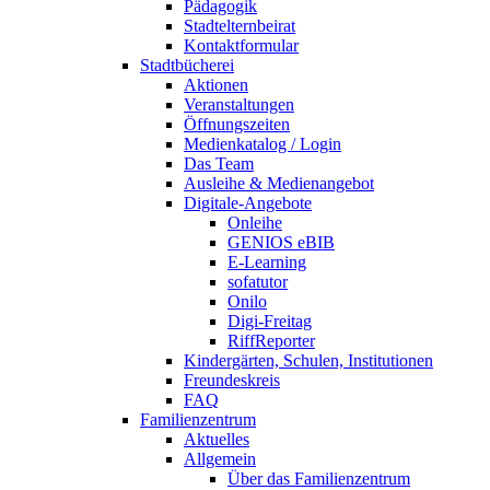
Pädagogik
Stadtelternbeirat
Kontaktformular
Stadtbücherei
Aktionen
Veranstaltungen
Öffnungszeiten
Medienkatalog / Login
Das Team
Ausleihe & Medienangebot
Digitale-Angebote
Onleihe
GENIOS eBIB
E-Learning
sofatutor
Onilo
Digi-Freitag
RiffReporter
Kindergärten, Schulen, Institutionen
Freundeskreis
FAQ
Familienzentrum
Aktuelles
Allgemein
Über das Familienzentrum