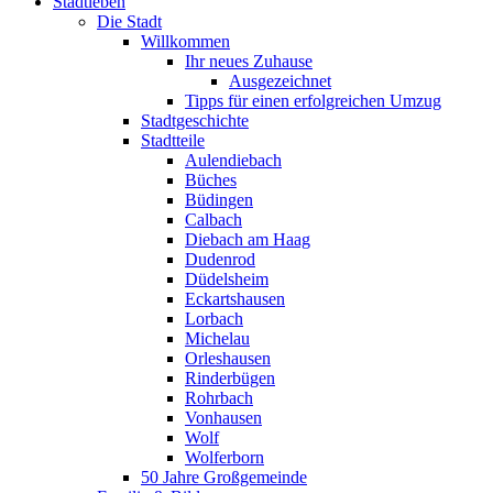
Stadtleben
Die Stadt
Willkommen
Ihr neues Zuhause
Ausgezeichnet
Tipps für einen erfolgreichen Umzug
Stadtgeschichte
Stadtteile
Aulendiebach
Büches
Büdingen
Calbach
Diebach am Haag
Dudenrod
Düdelsheim
Eckartshausen
Lorbach
Michelau
Orleshausen
Rinderbügen
Rohrbach
Vonhausen
Wolf
Wolferborn
50 Jahre Großgemeinde